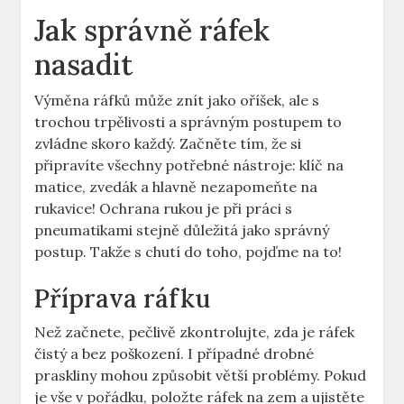
Jak správně​ ráfek
⁤nasadit
Výměna ráfků může znít jako‍ oříšek, ale s
⁤trochou trpělivosti a správným‍ postupem to
zvládne ‍skoro každý. ‌Začněte ‌tím, že si‌
připravíte všechny potřebné‌ nástroje: klíč na
matice,‍ zvedák ⁤a hlavně‌ nezapomeňte na
rukavice! Ochrana rukou je při práci s
pneumatikami stejně důležitá jako správný
postup. Takže⁤ s chutí do toho, ⁣pojďme‍ na ⁤to!
Příprava ráfku
Než začnete, pečlivě zkontrolujte, ‍zda je ráfek
čistý a bez poškození.⁣ I případné drobné⁢
praskliny mohou ⁤způsobit větší problémy. Pokud
je⁤ vše v‌ pořádku, položte ráfek na ⁢zem a⁣ ujistěte