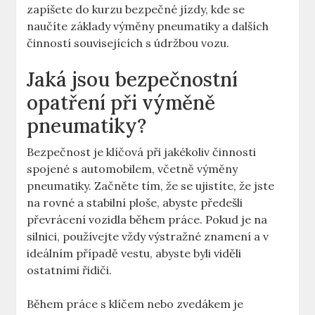
⁤zapíšete do kurzu bezpečné jízdy,‍ kde se
⁤naučíte‌ základy výměny pneumatiky ⁢a ⁢dalších
činností ‍souvisejících s údržbou vozu.
Jaká ‍jsou bezpečnostní⁢
opatření při výměně
pneumatiky?
Bezpečnost je‍ klíčová při ‌jakékoliv‍ činnosti
spojené s automobilem, včetně ⁤výměny
pneumatiky. Začněte tím, že se ⁣ujistíte, že⁢ jste ​
na rovné a stabilní ploše,⁢ abyste předešli‌
převrácení vozidla ⁤během práce. Pokud je na
silnici, používejte vždy výstražné znamení a v
ideálním ​případě vestu, abyste byli viděli
ostatními⁢ řidiči.
Během ⁢práce ⁢s klíčem nebo zvedákem je