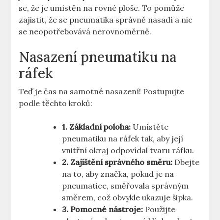
‌se, že je umístěn na rovné ploše. ‌To pomůže
zajistit, že‍ se pneumatika‍ správně ⁤nasadí a ‌nic
se neopotřebovává nerovnoměrně.
Nasazení pneumatiku na
ráfek
Teď je čas na samotné nasazení! Postupujte
podle těchto ⁢kroků:
1. Základní ‍poloha:
‍Umístěte
pneumatiku na ráfek‍ tak, aby‌ její
⁣vnitřní okraj ⁤odpovídal tvaru ráfku.
2. ​Zajištění správného směru:
Dbejte
na to, aby ⁣značka, pokud ⁢je na
pneumatice, ‌směřovala ⁤správným
směrem, což obvykle ukazuje šipka.
3. Pomocné nástroje:
Použijte