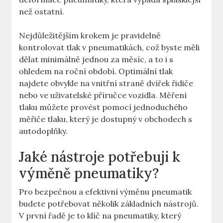
než ostatní.
Nejdůležitějším krokem je⁤ pravidelně
kontrolovat tlak v ‌pneumatikách, což byste měli
dělat minimálně jednou za měsíc,‍ a⁣ to i s
ohledem na roční⁢ období. Optimální‌ tlak‌
najdete ‍obvykle na‌ vnitřní straně ⁤dvířek řidiče
nebo ve ⁣uživatelské příručce vozidla. Měření
tlaku můžete provést ⁤pomocí jednoduchého
měřiče tlaku,‌ který‌ je dostupný v obchodech s
autodoplňky.
Jaké nástroje potřebuji k
výměně pneumatiky?
Pro ⁣bezpečnou ‌a efektivní výměnu⁤ pneumatik​
budete ⁤potřebovat několik ‍základních nástrojů.
V první řadě ‍je to ​klíč na pneumatiky, který