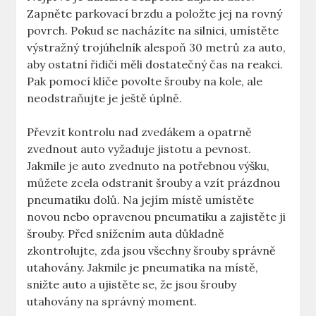
Zapněte parkovací ⁣brzdu ​a položte jej na rovný
povrch. Pokud se​ nacházíte na silnici,⁢ umístěte
výstražný trojúhelník alespoň 30 metrů za auto,
aby ostatní řidiči měli dostatečný čas na reakci.
Pak pomocí klíče povolte‌ šrouby na kole, ale
‌neodstraňujte je ⁢ještě úplně. ⁣
Převzít kontrolu‌ nad zvedákem a opatrně​
zvednout auto ⁢vyžaduje jistotu a pevnost.
Jakmile je​ auto⁣ zvednuto na ⁣potřebnou výšku,
můžete zcela odstranit šrouby​ a vzít ‌prázdnou
pneumatiku dolů. Na jejím ‍místě umístěte
novou nebo opravenou pneumatiku a zajistěte ji
šrouby. Před ⁢snížením auta⁢ důkladně
zkontrolujte, zda jsou všechny šrouby⁢ správně
⁢utahovány. Jakmile ⁣je pneumatika na‍ místě,
snižte auto ‌a ujistěte se, že ‍jsou šrouby
utahovány na správný ​moment.