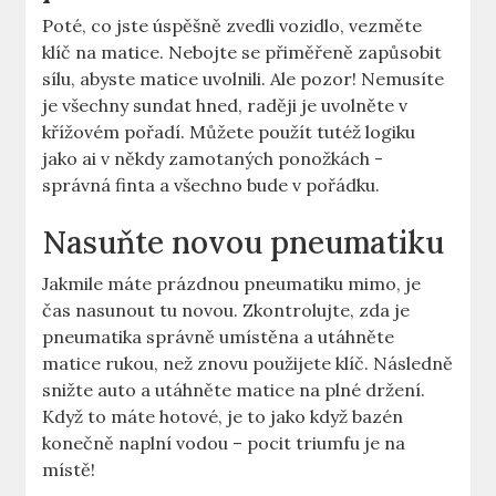
Poté, co jste úspěšně‌ zvedli vozidlo, vezměte
klíč‍ na​ matice. Nebojte se přiměřeně zapůsobit
sílu, abyste matice uvolnili. Ale ⁣pozor! Nemusíte⁣
je ‍všechny sundat hned, raději je uvolněte v
křížovém pořadí. Můžete ⁣použít tutéž logiku
jako ai⁢ v někdy zamotaných ponožkách ​-
správná finta a všechno bude v pořádku.
Nasuňte novou pneumatiku
Jakmile máte prázdnou pneumatiku mimo, je
čas⁣ nasunout tu novou. Zkontrolujte, zda je
⁤pneumatika správně umístěna a utáhněte
matice rukou, než⁣ znovu použijete⁢ klíč. Následně
snižte auto a⁣ utáhněte matice na plné​ držení.
Když⁣ to máte​ hotové, je ‌to jako když bazén
konečně naplní vodou – pocit triumfu ‌je na
místě!