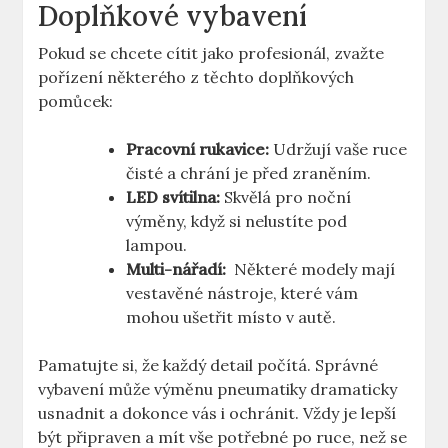
Doplňkové vybavení
Pokud ​se ‌chcete cítit jako profesionál,⁤ zvažte
pořízení některého z těchto⁣ doplňkových
pomůcek:
Pracovní ‌rukavice:
Udržují⁤ vaše ruce
čisté a‌ chrání ‍je před zraněním.
LED svítilna:
Skvělá pro noční
⁢výměny, když si nelustíte⁢ pod
⁢lampou.
Multi-nářadí:
‌ Některé modely mají
⁤vestavěné⁢ nástroje, které vám ​
mohou ušetřit⁣ místo ‌v autě.
Pamatujte si, že každý detail počítá. Správné
vybavení⁤ může výměnu‍ pneumatiky dramaticky
usnadnit a dokonce vás i ochránit.‍ Vždy je lepší
být ⁣připraven a mít⁤ vše potřebné po ruce, než se