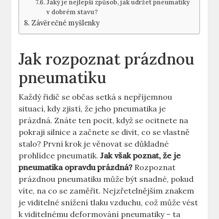
Jaký je nejlepší⁢ způsob, jak udržet⁤ pneumatiky
v dobrém⁣ stavu?
Závěrečné myšlenky
Jak ⁣rozpoznat prázdnou
pneumatiku
Každý⁢ řidič se ⁢občas ‌setká ⁢s nepříjemnou
situací, kdy ‌zjistí, ⁣že‌ jeho​ pneumatika ‍je
prázdná. Znáte ten ⁣pocit, ⁢když se ocitnete ⁣na
⁢pokraji silnice a⁣ začnete se divit, co se vlastně
stalo? První krok je věnovat ‌se důkladné
prohlídce pneumatik.
Jak však poznat, že je‍
pneumatika ⁢opravdu prázdná?
Rozpoznat
prázdnou ‍pneumatiku‍ může‍ být snadné, pokud
víte, na‌ co se zaměřit. Nejzřetelnějším znakem
je viditelné snížení tlaku vzduchu,‍ což může vést
k viditelnému deformování pneumatiky – ta