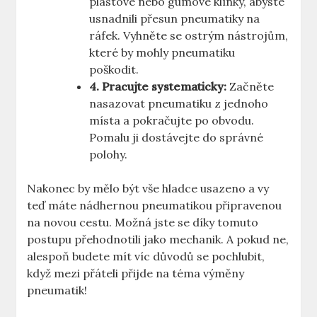
plastové nebo gumové klínky, abyste
usnadnili přesun ‍pneumatiky‍ na‍
ráfek. Vyhněte ‍se‌ ostrým ⁣nástrojům,
‍které by mohly pneumatiku
poškodit.
4. Pracujte systematicky:
Začněte‌
nasazovat pneumatiku z jednoho
místa a pokračujte po obvodu.
Pomalu⁣ ji dostávejte do⁣ správné
polohy.
Nakonec ⁣by mělo být​ vše hladce ⁣usazeno ⁣a vy ​
teď máte nádhernou pneumatikou​ připravenou
na novou cestu. Možná jste se​ díky tomuto‍
postupu přehodnotili ​jako⁣ mechanik. ⁢A pokud ne,
⁤alespoň budete mít‍ víc důvodů se pochlubit,
když mezi přáteli přijde na ‌téma výměny
pneumatik!