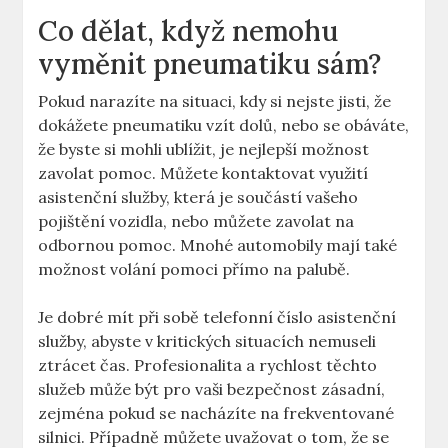
Co dělat, když nemohu
vyměnit pneumatiku ⁤sám?
Pokud narazíte na situaci, ⁢kdy si nejste​ jisti, že
dokážete pneumatiku vzít dolů,‌ nebo se obáváte,
že byste si mohli ublížit, je nejlepší možnost
zavolat pomoc. Můžete​ kontaktovat využití
asistenční služby, která je‌ součástí ⁤vašeho‍
pojištění vozidla, nebo můžete zavolat ⁤na
odbornou ​pomoc. Mnohé automobily mají​ také
možnost‍ volání⁢ pomoci přímo na ⁢palubě.
Je dobré mít při sobě telefonní číslo asistenční​
služby, abyste v kritických situacích nemuseli
ztrácet čas. Profesionalita a rychlost těchto
služeb může být pro⁣ vaši bezpečnost ⁢zásadní,
zejména pokud se nacházíte na frekventované
silnici. Případně můžete uvažovat o tom, že se