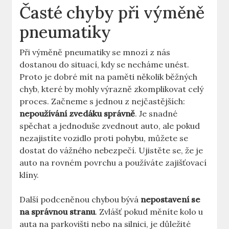
Časté chyby při výměně⁣
pneumatiky
Při výměně pneumatiky se ⁤mnozí z nás
⁤dostanou do situací, kdy se necháme unést.
Proto je⁢ dobré mít ⁣na paměti ‌několik běžných
chyb, které by mohly výrazně zkomplikovat celý
proces. Začneme s ‌jednou z nejčastějších:
nepoužívání zvedáku správně
. Je snadné
spěchat⁣ a jednoduše zvednout auto,⁣ ale pokud
nezajistíte‌ vozidlo ⁢proti​ pohybu, můžete ⁤se
dostat do vážného nebezpečí. ​Ujistěte se, že je
⁤auto na rovném povrchu a používáte zajišťovací⁤
klíny.
Další ​podceněnou chybou bývá
nepostavení se
na ‍správnou stranu
. Zvlášť pokud měníte​ kolo u
auta na parkovišti ​nebo na ⁣silnici, ‌je⁤ důležité ​