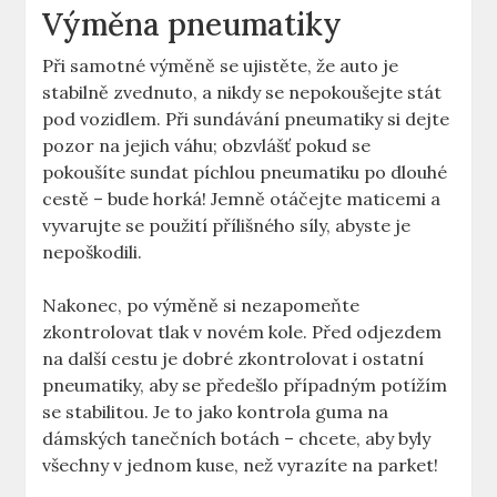
Výměna pneumatiky
Při samotné výměně ⁣se ujistěte, že auto je
stabilně zvednuto, a nikdy se⁢ nepokoušejte stát
‍pod⁣ vozidlem. Při⁤ sundávání‌ pneumatiky si ⁢dejte
pozor na jejich‍ váhu; obzvlášť pokud se
pokoušíte sundat píchlou pneumatiku po dlouhé
⁤cestě – bude horká! ​Jemně otáčejte maticemi a
vyvarujte ​se použití přílišného‌ síly, abyste ⁣je
nepoškodili.
Nakonec, po výměně si nezapomeňte‍
zkontrolovat ‌tlak v ⁤novém kole. ⁤Před odjezdem‌
na další cestu ⁤je dobré zkontrolovat ⁢i ostatní
pneumatiky, aby se předešlo případným potížím
se​ stabilitou. Je to jako kontrola guma na
dámských tanečních ⁢botách – chcete, aby byly
všechny​ v‍ jednom kuse,⁤ než vyrazíte na parket!