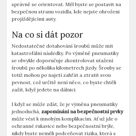
správně se orientovat. Měl byste se postavit na
bezpečnou stranu vozidla, kde nejste ohroženi
projíždějícími auty.
Na co si dát pozor
Nedostatečné⁤ dotahování šroubů může mít
katastrofální následky.​ Po výměně pneumatiky⁢
se ​obvykle‌ doporučuje zkontrolovat utažení
šroubů po několika kilometrech jízdy. Šrouby se
totiž mohou‍ po najetí zahřát⁤ a ⁢ztratit svou
pevnost, což ​určitě není⁢ něco, co byste ⁤chtěli
zažít, když⁣ jedete na dálnici.
I ⁢když⁣ se může‌ zdát, ⁢že je výměna pneumatiky
⁤jednoduchá,
zapomínání na bezpečnostní prvky
může vést k mnohým komplikacím. Ať ⁢už‍ jde o
ochranné rukavice nebo bezpečnostní ​brýle,
⁤nikdy⁢ byste neměli podceňovat rizika, která ‌s