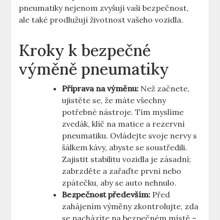
⁣pneumatiky nejenom zvyšují vaši bezpečnost,
ale ‍také prodlužují životnost vašeho vozidla.
Kroky k bezpečné
‌výměně pneumatiky
Příprava na výměnu:
Než začnete,
ujistěte se, že máte všechny
potřebné nástroje. Tím myslíme
zvedák, klíč na⁤ matice ​a rezervní
pneumatiku. ⁤Ovládejte⁢ svoje nervy s
‍šálkem kávy, abyste se soustředili.
‍Zajistit stabilitu vozidla je ⁢zásadní;
zabrzděte a zařaďte první nebo
zpátečku, ‌aby se auto nehnulo.
Bezpečnost především:
Před ​
zahájením⁤ výměny‌ zkontrolujte, zda
se nacházíte na bezpečném ⁤místě –