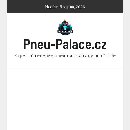
Skip
Neděle, 9 srpna, 2026
to
content
Pneu-Palace.cz
Expertní recenze pneumatik a rady pro řidiče