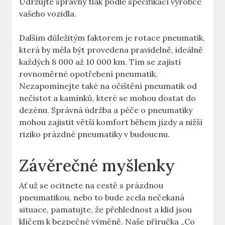
Udržujte‌ správný tlak podle ​specifikací​ výrobce⁢
vašeho vozidla.
Dalším důležitým faktorem je rotace‌ pneumatik,
⁢která by měla být provedena pravidelně, ideálně
každých 8​ 000 až 10⁢ 000 km. Tím se zajistí
rovnoměrné ​opotřebení pneumatik.
Nezapomínejte také‌ na očištění pneumatik od
nečistot​ a kamínků,‍ které se mohou dostat do
dezénu. ​Správná ​údržba a péče o⁤ pneumatiky
⁣mohou‌ zajistit větší komfort během ⁤jízdy a nižší
riziko prázdné pneumatiky v budoucnu.
Závěrečné myšlenky
Ať ⁣už​ se ocitnete‌ na cestě s prázdnou
pneumatikou, nebo to ‌bude zcela nečekaná
⁢situace, ⁢pamatujte, že ⁣přehlednost⁣ a ‌klid jsou
klíčem k bezpečné výměně. Naše příručka „Co