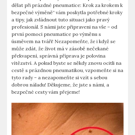
dělat při prázdné pneumatice: Krok ‌za‍ krokem⁣ k
bezpečné‍ výměně“ ⁢vám poskytla potřebné kroky
a tipy, jak‍ zvládnout tuto situaci‍ jako pravý
profesionál. S námi ​jste připraveni ⁢na⁤ vše‌ – od
první pomoci⁢ pneumatice po výměnu s
úsměvem na tváři! Nezapomeňte, že i když se
může zdát, že život má ‌v⁢ zásobě nečekané
překvapení, správná příprava ⁢je polovina
vítězství. A pokud byste se někdy znovu ocitli⁣ na
cestě s ‍prázdnou⁤ pneumatikou, vzpomeňte si na‌
tyto rady – ‍a ‌nezapomeňte si⁢ vzít ‍s sebou
dobrou náladu! Děkujeme, že jste s⁣ námi,​ a
bezpečné cesty⁢ vám přejeme!