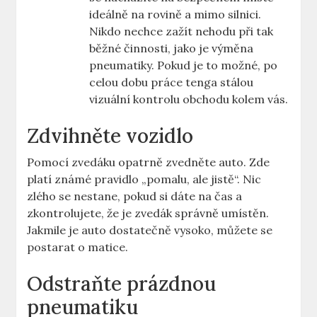
ideálně na ‍rovině a mimo silnici.​
Nikdo nechce zažít nehodu při tak
běžné ⁣činnosti,‍ jako je výměna
pneumatiky.⁢ Pokud je to možné, po
celou dobu práce⁢ tenga stálou
vizuální kontrolu obchodu⁢ kolem vás.
Zdvihněte vozidlo
Pomocí zvedáku opatrně zvedněte auto. Zde
platí známé pravidlo „pomalu, ale‍ jistě“. Nic
zlého se nestane, pokud si dáte⁤ na čas ⁣a
zkontrolujete, ​že ⁢je zvedák správně umístěn.
Jakmile je ⁤auto dostatečně vysoko, můžete se
‍postarat‌ o matice.
Odstraňte prázdnou
pneumatiku