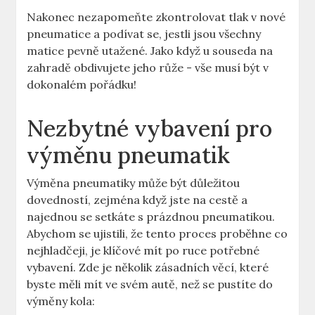
Nakonec ‌nezapomeňte zkontrolovat tlak ​v nové
pneumatice a‍ podívat ⁤se,‌ jestli ⁢jsou všechny
matice pevně utažené.⁢ Jako když ⁢u‌ souseda na ​
zahradě obdivujete⁣ jeho růže -⁤ vše⁣ musí ‍být v⁤
dokonalém pořádku!
Nezbytné vybavení pro
výměnu pneumatik
Výměna pneumatiky ⁣může být důležitou
dovedností, zejména když jste na cestě a
najednou se⁣ setkáte s‌ prázdnou pneumatikou.
Abychom se ujistili, že tento proces proběhne co
⁢nejhladčeji, je klíčové mít po ruce potřebné‌
vybavení.⁣ Zde je několik zásadních ⁣věcí, které
byste měli mít ve svém⁣ autě, než se⁤ pustíte ⁤do
výměny kola: