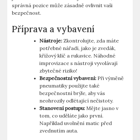
správná⁤ pozice může zásadně⁣ ovlivnit vaši
bezpečnost.
Příprava a ​vybavení
Nástroje:
Zkontrolujte, zda​ máte
‍potřebné nářadí,​ jako‍ je zvedák,
křížový klíč ‌a rukavice. Náhodné
improvizace s​ nástroji vyvolávají​
zbytečné riziko!
Bezpečnostní vybavení:
Při výměně
pneumatiky použijte také
bezpečnostní brýle, aby ⁤vás
⁤neohrozily odlétající ⁢nečistoty.
Stanovení postupu:
Mějte jasno ⁣v
tom, ​co uděláte ⁣jako první.
Například uvolnění matic před
zvednutím auta.