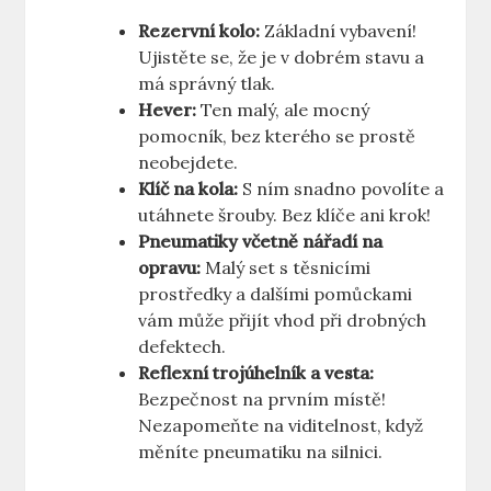
Rezervní⁢ kolo:
Základní vybavení!
Ujistěte se, že je‍ v dobrém ​stavu a
má správný​ tlak.
Hever:
Ten malý, ale mocný
pomocník, bez kterého⁢ se ⁤prostě
neobejdete.
Klíč na kola:
‍S ním ​snadno povolíte⁤ a
utáhnete šrouby. Bez klíče ani⁤ krok!
Pneumatiky včetně nářadí na
opravu:
Malý set s těsnicími
prostředky a dalšími pomůckami
vám může ‍přijít vhod při drobných ​
defektech.
Reflexní trojúhelník a ​vesta:
Bezpečnost na prvním místě!
⁤Nezapomeňte na⁣ viditelnost, když
měníte‍ pneumatiku na silnici.