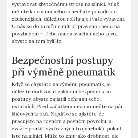
‍vystavovat⁤ zbytečnému stresu na silnici. Ať⁣ už
měníte⁢ kolo sami nebo si​ necháte poradit od
zkušenějších, důležitou ‌roli hraje i ‌vaše vybavení.
U nás se doporučuje ⁢mít ⁤připraveno i něco ‌na ​
povzbuzení – třeba ⁢malou svačinu ⁣nebo kávu,
abyste na tom byli líp!
Bezpečnostní postupy
při‍ výměně pneumatik
Když se chystáte na výměnu pneumatik, je
⁢důležité dodržovat základní ‍bezpečnostní
postupy, ‍abyste zajistili⁢ ochranu ‍sebe ⁤i
ostatních. ⁤Před začátkem‍ nezapomeňte⁣ na ⁢pár
klíčových kroků. Nejdříve se ujistěte, že
pracujete na rovném a pevném ⁢povrchu, ⁢a
zvažte použití výstražných trojúhelníků, ⁤pokud
jste na silnici.​ Může‍ to znít jako‌ drobnost, ale