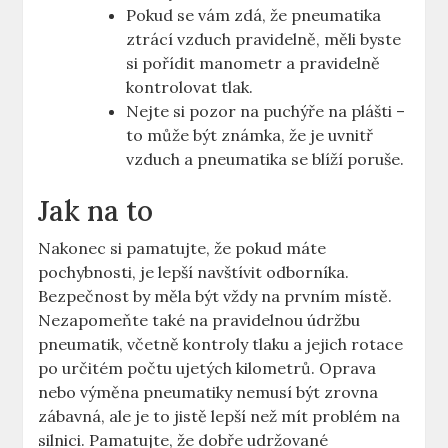
Pokud se vám zdá, že pneumatika
⁤ztrácí vzduch ​pravidelně, měli byste
si pořídit manometr a pravidelně⁣
kontrolovat ⁣tlak.
Nejte⁢ si pozor​ na puchýře na plášti –
to⁤ může ‍být známka, že⁢ je uvnitř
vzduch a pneumatika se blíží poruše.
Jak na to
Nakonec ⁤si pamatujte,⁣ že pokud máte
pochybnosti, ​je lepší ⁤navštívit odborníka.
Bezpečnost by měla​ být vždy na prvním místě.
Nezapomeňte také na pravidelnou údržbu‍
pneumatik, včetně⁤ kontroly tlaku‍ a ⁤jejich ⁢rotace
po⁣ určitém ‌počtu ujetých ‌kilometrů. Oprava
nebo výměna ⁣pneumatiky ⁣nemusí⁤ být zrovna
zábavná, ale⁣ je‍ to⁤ jistě lepší než mít problém na
silnici. Pamatujte,⁤ že dobře ⁢udržované