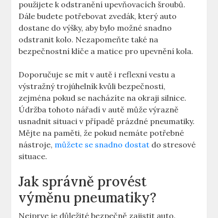
použijete k⁣ odstranění upevňovacích šroubů.
Dále budete potřebovat zvedák, který auto
dostane do výšky, aby ⁢bylo možné snadno⁤
odstranit ⁢kolo. Nezapomeňte ‍také na
bezpečnostní klíče a matice ‍pro upevnění kola.
Doporučuje se ⁢mít v autě i⁢ reflexní vestu a
‍výstražný ⁢trojúhelník⁤ kvůli bezpečnosti,
zejména⁤ pokud se ⁢nacházíte na okraji silnice.
Údržba⁣ tohoto nářadí v autě‌ může ⁣výrazně
usnadnit situaci v případě ⁢prázdné pneumatiky.
Mějte na⁣ paměti, že​ pokud⁣ nemáte potřebné
nástroje,
můžete se snadno dostat
do stresové
situace.
Jak ‍správně provést
výměnu pneumatiky?
Nejprve je důležité bezpečně⁤ zajistit auto.