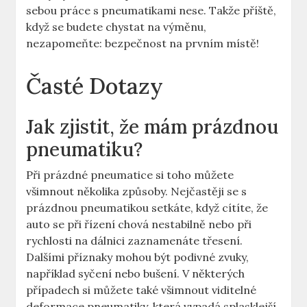
sebou práce s⁣ pneumatikami nese. ‌Takže příště,
když se budete chystat na výměnu,
nezapomeňte: bezpečnost⁢ na prvním místě!
Časté Dotazy
Jak zjistit, že mám prázdnou
pneumatiku?
Při prázdné pneumatice‍ si toho můžete
všimnout⁤ několika způsoby. Nejčastěji se s
prázdnou pneumatikou setkáte, když cítíte, že
auto se při ⁢řízení⁤ chová nestabilně nebo při⁤
rychlosti‍ na ⁣dálnici zaznamenáte třesení.
Dalšími ‍příznaky mohou být podivné zvuky,
například syčení nebo bušení. V ‍některých
‍případech ⁤si můžete také všimnout ⁢viditelné
deformace pneumatiky, ⁢která vypadá⁣ splasklejší