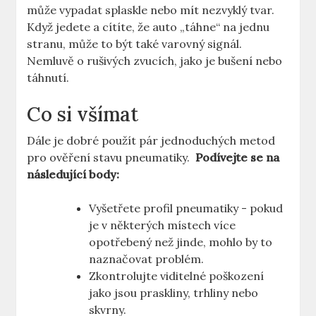
⁤může vypadat‍ splaskle ‌nebo mít nezvyklý tvar.
Když jedete a cítíte, že auto „táhne“ na jednu
stranu, ‌může to být také varovný signál.
Nemluvě o rušivých zvucích, jako je bušení nebo
táhnutí.
Co ‍si všímat
Dále ‍je dobré použít pár jednoduchých metod
pro ověření stavu pneumatiky. ‍
Podívejte se na⁤
následující body:
Vyšetřete⁢ profil pneumatiky‌ -​ pokud​
je v některých ⁤místech více
opotřebený ‌než jinde, mohlo by to
naznačovat ‍problém.
Zkontrolujte viditelné poškození
⁣jako jsou praskliny, trhliny nebo
skvrny.