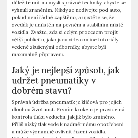
důležité mít na mysli správné techniky, abyste se
vyhnuli⁢ zraněním. Nikdy se nedívejte pod ⁣auto,
pokud není⁢ řádně ‌zajištěno, a ujistěte ⁢se, že
zvedák⁢ je umístěn na pevném a stabilním místě
vozidla. Zvažte,⁤ zda si celým procesem projít
větší publicitu, jako jsou videa online tutoriály‌
vedené zkušenými odborníky, abyste byli
maximálně připraveni.
Jaký je nejlepší⁢ způsob, jak
udržet⁤ pneumatiky v
dobrém⁣ stavu?
Správná údržba pneumatik je klíčová pro jejich‍
dlouhou⁤ životnost. Prvním krokem je⁤ pravidelná
kontrola tlaku vzduchu, ​jak ⁢již bylo zmíněno.
Příliš nízký tlak vede k nadměrnému‌ opotřebení
a může významně ovlivnit řízení vozidla.