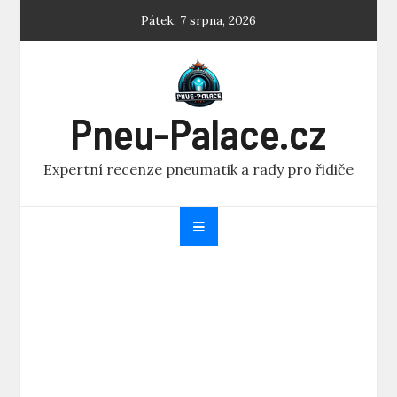
Skip
Pátek, 7 srpna, 2026
to
content
Pneu-Palace.cz
Expertní recenze pneumatik a rady pro řidiče