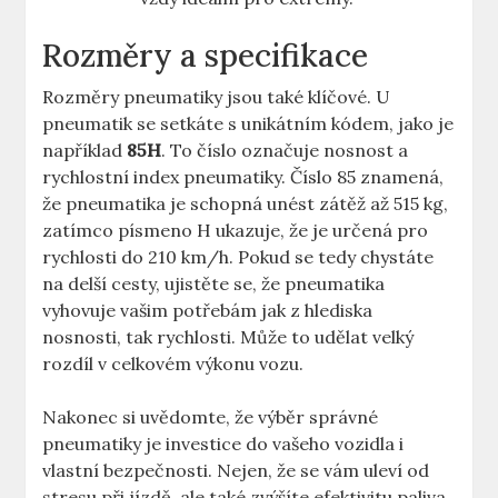
Rozměry a specifikace
Rozměry pneumatiky jsou také klíčové. U
pneumatik se setkáte s unikátním kódem, jako je
například
85H
. To číslo označuje nosnost a
rychlostní index pneumatiky. Číslo 85 znamená,
že pneumatika je schopná unést zátěž až 515 kg,
zatímco písmeno H ukazuje, že je určená pro
rychlosti do 210 km/h. Pokud se tedy chystáte
na delší cesty, ujistěte se, že pneumatika
vyhovuje vašim potřebám jak z hlediska
nosnosti, tak rychlosti. Může to udělat velký
rozdíl v celkovém výkonu vozu.
Nakonec si uvědomte, že výběr správné
pneumatiky je investice do vašeho vozidla i
vlastní bezpečnosti. Nejen, že se vám uleví od
stresu při jízdě, ale také zvýšíte efektivitu paliva