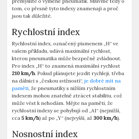
přemýšlíte o výměně pneumatik. Mluvme tedy o
tom, co přesně tyto indexy znamenají a proč
jsou tak důležité.
Rychlostní index
Rychlostní index, označený písmenem „H“ ve
vašem příkladu, udává maximální rychlost,
kterou pneumatika může bezpečně zvládnout.
Pro index „H“ to znamená maximální rychlost
210 km/h
. Pokud plánujete jezdit rychleji, třeba
na dálnici s „českou svižností“,
je dobré mít na
paměti
, že pneumatiky s nižším rychlostním
indexem mohou znatelně ztrácet stabilitu, což
může vést k nehodám. Mějte na paměti, že
rychlostní indexy se pohybují od „A1“ (nejnižší,
cca
5 km/h
) až po „Y“ (nejvyšší, až
300 km/h
).
Nosnostní index