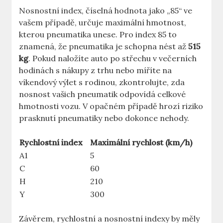
Nosnostní index, číselná hodnota jako „85“ ve
vašem případě, určuje maximální hmotnost,
kterou pneumatika unese. Pro index 85 to
znamená, že pneumatika je schopna nést až
515
kg
. Pokud naložíte auto po střechu v večerních
hodinách s nákupy z trhu nebo míříte na
víkendový výlet s rodinou, zkontrolujte, zda
nosnost vašich pneumatik odpovídá celkové
hmotnosti vozu. V opačném případě hrozí riziko
prasknutí pneumatiky nebo dokonce nehody.
Rychlostní index
Maximální rychlost (km/h)
A1
5
C
60
H
210
Y
300
Závěrem, rychlostní a nosnostní indexy by měly