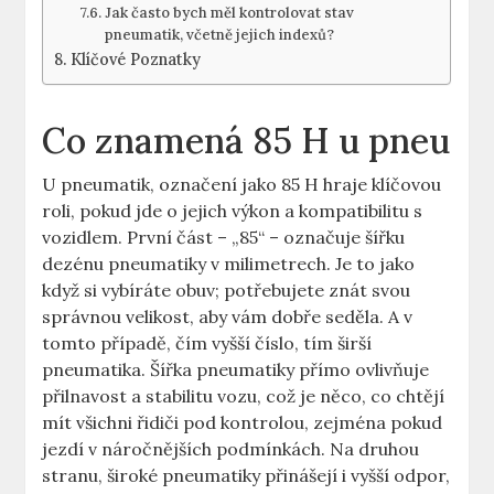
Jak často bych měl kontrolovat stav
pneumatik, včetně jejich indexů?
Klíčové Poznatky
Co znamená 85 H u pneu
U pneumatik, označení jako 85 H hraje klíčovou
roli, pokud jde o jejich výkon a kompatibilitu s
vozidlem. První část – „85“ – označuje šířku
dezénu pneumatiky v milimetrech. Je to jako
když si vybíráte obuv; potřebujete znát svou
správnou velikost, aby vám dobře seděla. A v
tomto případě, čím vyšší číslo, tím širší
pneumatika. Šířka pneumatiky přímo ovlivňuje
přilnavost a stabilitu vozu, což je něco, co chtějí
mít všichni řidiči pod kontrolou, zejména pokud
jezdí v náročnějších podmínkách. Na druhou
stranu, široké pneumatiky přinášejí i vyšší odpor,