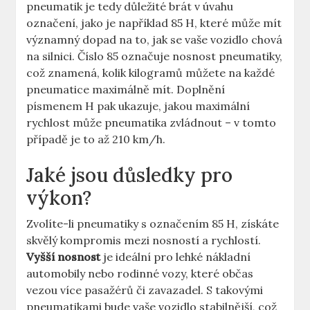
pneumatik je tedy důležité brát v úvahu
označení, jako je například 85 H, které může mít
významný dopad na to, jak se vaše vozidlo chová
na silnici. Číslo 85 označuje nosnost pneumatiky,
což znamená, kolik kilogramů můžete na každé
pneumatice maximálně mít. Doplnění
písmenem H pak ukazuje, jakou maximální
rychlost může pneumatika zvládnout – v tomto
případě je to až 210 km/h.
Jaké jsou důsledky pro
výkon?
Zvolíte-li pneumatiky s označením 85 H, získáte
skvělý kompromis mezi nosností a rychlostí.
Vyšší nosnost
je ideální pro lehké nákladní
automobily nebo rodinné vozy, které občas
vezou více pasažérů či zavazadel. S takovými
pneumatikami bude vaše vozidlo stabilnější, což