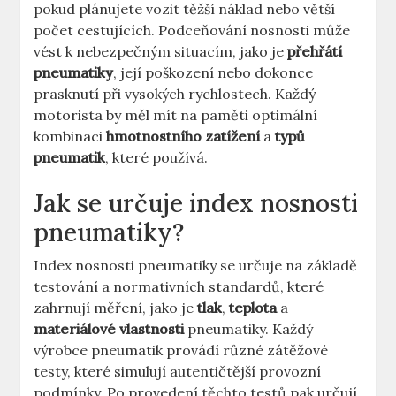
pokud plánujete vozit těžší náklad nebo větší
počet cestujících. Podceňování nosnosti může
vést k nebezpečným situacím, jako je
přehřátí
pneumatiky
, její poškození nebo dokonce
prasknutí při vysokých rychlostech. Každý
motorista by měl mít na paměti optimální
kombinaci
hmotnostního zatížení
a
typů
pneumatik
, které používá.
Jak se určuje index nosnosti
pneumatiky?
Index nosnosti pneumatiky se určuje na základě
testování a normativních standardů, které
zahrnují měření, jako je
tlak
,
teplota
a
materiálové vlastnosti
pneumatiky. Každý
výrobce pneumatik provádí různé zátěžové
testy, které simulují autentičtější provozní
podmínky. Po provedení těchto testů pak určují