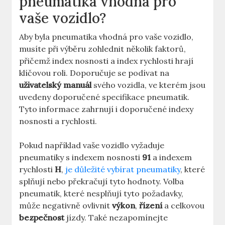
pneumatika vhodná pro
vaše vozidlo?
Aby byla pneumatika vhodná pro vaše vozidlo,
musíte při výběru zohlednit několik faktorů,
přičemž index nosnosti a index rychlosti hrají
klíčovou roli. Doporučuje se podívat na
uživatelský manuál
svého vozidla, ve kterém jsou
uvedeny doporučené specifikace pneumatik.
Tyto informace zahrnují i doporučené indexy
nosnosti a rychlosti.
Pokud například vaše vozidlo vyžaduje
pneumatiky s indexem nosnosti
91
a indexem
rychlosti
H
,
je důležité vybírat pneumatiky
, které
splňují nebo překračují tyto hodnoty. Volba
pneumatik, které nesplňují tyto požadavky,
může negativně ovlivnit
výkon
,
řízení
a celkovou
bezpečnost
jízdy. Také nezapomínejte