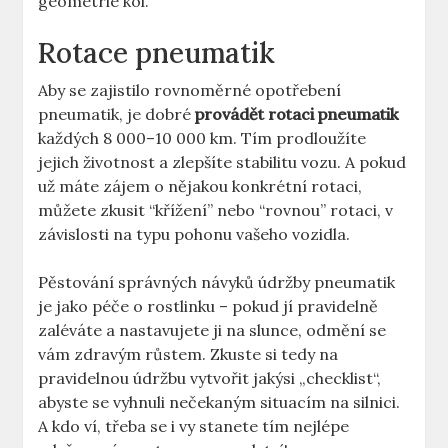
geometrie kol.
Rotace pneumatik
Aby se zajistilo rovnoměrné opotřebení
pneumatik, je dobré
provádět rotaci pneumatik
každých 8 000–10 000 km. Tím prodloužíte
jejich životnost a zlepšíte stabilitu vozu. A pokud
už máte zájem o nějakou konkrétní rotaci,
můžete zkusit “křížení” nebo “rovnou” rotaci, v
závislosti na typu pohonu vašeho vozidla.
Pěstování správných návyků údržby pneumatik
je jako péče o rostlinku – pokud jí pravidelně
zaléváte a nastavujete ji na slunce, odmění se
vám zdravým růstem. Zkuste si tedy na
pravidelnou údržbu vytvořit jakýsi „checklist“,
abyste se vyhnuli nečekaným situacím na silnici.
A kdo ví, třeba se i vy stanete tím nejlépe