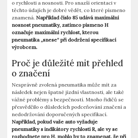
o rychlosti a nosnosti. Pro snazší orientaci v
těchto údajích je dobré vědět, co které písmeno
znamená.
Například číslo 85 udává maximální
nosnost pneumatiky, zatímco písmeno H
označuje maximální rychlost, kterou
pneumatika „snese“ při dodržení specifikací
výrobcem.
Proč je důležité mit přehled
o značení
Nesprávně zvolená pneumatika může mít za
následek nejen špatné jízdní vlastnosti, ale také
vážné problémy s bezpečností. Mnoho řidičů se
přesvědčilo o důsledcích podceňování značení a
nedodržování doporučených specifikací.
Například, pokud vaše auto vyžaduje
pneumatiky s indikátory rychlosti R, ale vy se
rozhodnete pro H, mohlo by to znamenat, že při