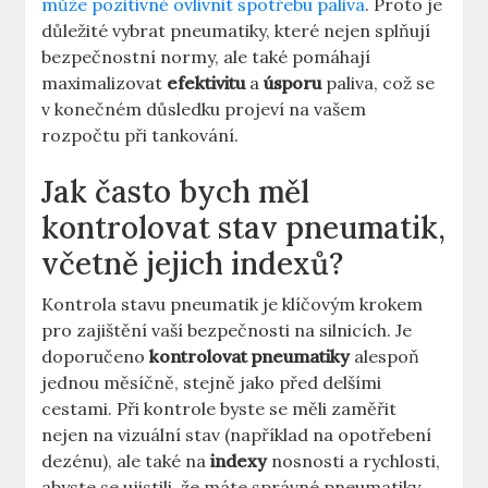
může pozitivně ovlivnit spotřebu paliva
. Proto je
důležité vybrat pneumatiky, které nejen splňují
bezpečnostní normy, ale také pomáhají
maximalizovat
efektivitu
a
úsporu
paliva, což se
v konečném důsledku projeví na vašem
rozpočtu při tankování.
Jak často bych měl
kontrolovat stav pneumatik,
včetně jejich indexů?
Kontrola stavu pneumatik je klíčovým krokem
pro zajištění vaší bezpečnosti na silnicích. Je
doporučeno
kontrolovat pneumatiky
alespoň
jednou měsíčně, stejně jako před delšími
cestami. Při kontrole byste se měli zaměřit
nejen na vizuální stav (například na opotřebení
dezénu), ale také na
indexy
nosnosti a rychlosti,
abyste se ujistili, že máte správné pneumatiky