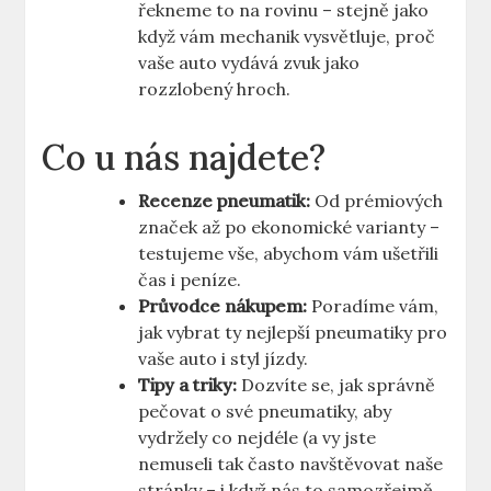
řekneme to na rovinu – stejně jako
když vám mechanik vysvětluje, proč
vaše auto vydává zvuk jako
rozzlobený hroch.
Co u nás najdete?
Recenze pneumatik:
Od prémiových
značek až po ekonomické varianty –
testujeme vše, abychom vám ušetřili
čas i peníze.
Průvodce nákupem:
Poradíme vám,
jak vybrat ty nejlepší pneumatiky pro
vaše auto i styl jízdy.
Tipy a triky:
Dozvíte se, jak správně
pečovat o své pneumatiky, aby
vydržely co nejdéle (a vy jste
nemuseli tak často navštěvovat naše
stránky – i když nás to samozřejmě