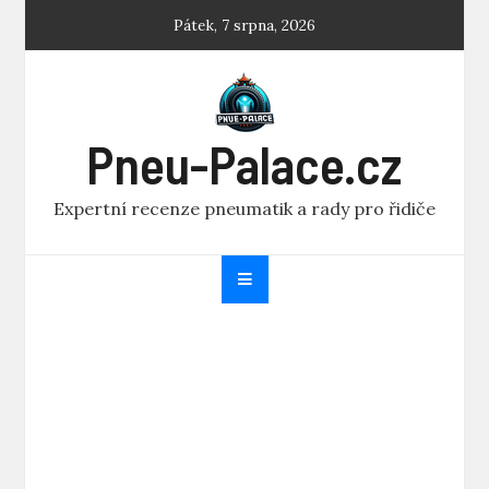
Skip
Pátek, 7 srpna, 2026
to
content
Pneu-Palace.cz
Expertní recenze pneumatik a rady pro řidiče