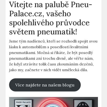
Vítejte na palubě Pneu-
Palace.cz, vašeho
spolehlivého průvodce
světem pneumatik!
Jsme tým nadšenců, kteří se rozhodli spojit svou
lásku k automobilům s posedlostí kvalitními
pneumatikami. Možná si říkáte, že být posedlý
pneumatikami zní trochu divně, ale věřte nám,
že když strávíte tolik času zkoumáním dezénů,
jako my, začnete v nich vidět umělecká díla.
Více najdete na našem blogu