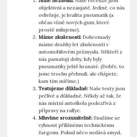
Jsme nezávislí:
Naše recenze jsou
objektivní a nezaujaté. Jediné, co nás
ovlivňuje, je kvalita pneumatik (a
občas vůně nových gum, které
prostě milujeme).
Máme zkušenosti:
Dohromady
máme desítky let zkušeností v
automobilovém průmyslu. Někteří z
nás pamatují doby, kdy byly
pneumatiky ještě hranaté. (Dobře, to
jsme trochu přehnali, ale chápete,
kam tím míříme.)
Testujeme důkladně:
Naše testy jsou
pečlivé a důkladné. Někdy až tak, že
nás místní autoškola podezřívá z
přípravy na rallye.
Mluvíme srozumitelně:
Snažíme se
vyhnout přílišnému technickému
žargonu. Pokud něco nedává smysl,