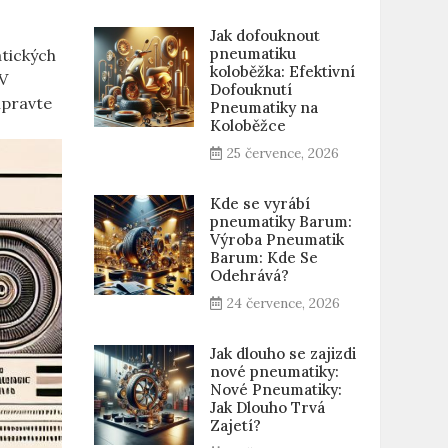
Jak dofouknout
pneumatiku
atických
koloběžka: Efektivní
 V
Dofouknutí
řipravte
Pneumatiky na
Koloběžce
25 července, 2026
Kde se vyrábí
pneumatiky Barum:
Výroba Pneumatik
Barum: Kde Se
Odehrává?
24 července, 2026
Jak dlouho se zajizdi
nové pneumatiky:
Nové Pneumatiky:
Jak Dlouho Trvá
Zajetí?