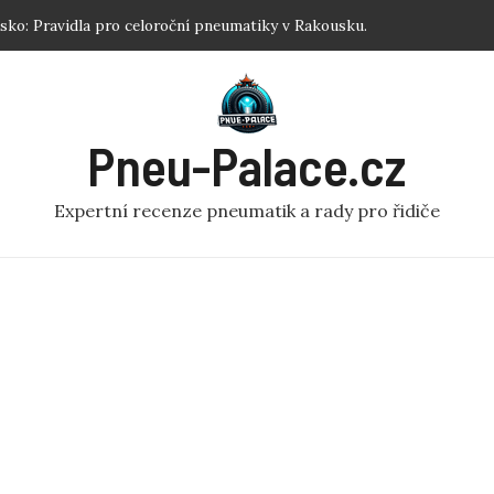
sku: Jednoduchý návod pro každého!
: Nejlepší zimní pneumatiky R17 podle testů.
atiku koloběžka: Efektivní Dofouknutí Pneumatiky na
Pneu-Palace.cz
d? Optimalizujte Výkon!
sko: Pravidla pro celoroční pneumatiky v Rakousku.
Expertní recenze pneumatik a rady pro řidiče