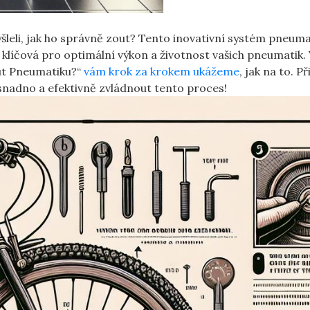
ýšleli, jak ho správně zout? Tento inovativní systém pneum
e klíčová pro optimální výkon a životnost vašich pneumatik.
ut Pneumatiku?“
vám krok za krokem ukážeme
, jak na to. P
 snadno a efektivně zvládnout tento proces!