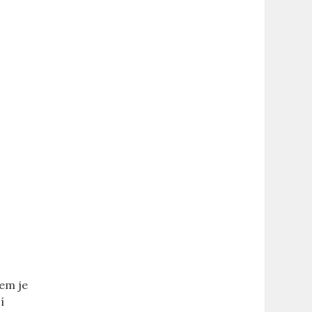
dem je
í