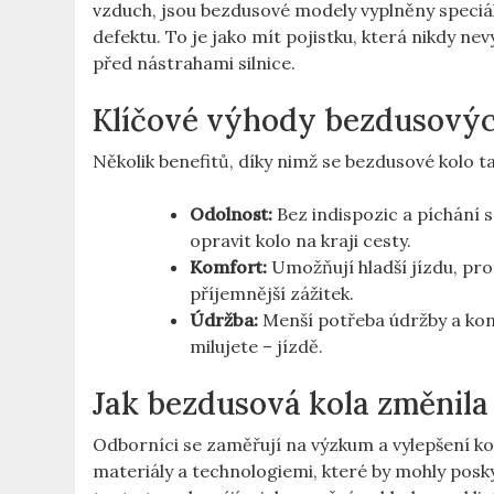
vzduch, jsou bezdusové modely vyplněny speciá
defektu. To je jako mít pojistku, která nikdy ne
před nástrahami silnice.
Klíčové výhody bezdusovýc
Několik benefitů, díky nimž se bezdusové kolo t
Odolnost:
Bez indispozic a píchání se
opravit kolo na kraji cesty.
Komfort:
Umožňují hladší jízdu, prot
příjemnější zážitek.
Údržba:
Menší potřeba údržby a kont
milujete – jízdě.
Jak bezdusová kola změnila 
Odborníci se zaměřují na výzkum a vylepšení k
materiály a technologiemi, které by mohly poskyt