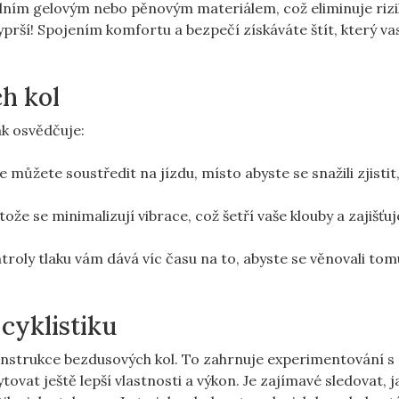
lním gelovým nebo pěnovým materiálem, což eliminuje riz
vyprší! Spojením komfortu a bezpečí získáváte štít, který va
h kol
ak osvědčuje:
 můžete soustředit na jízdu, místo abyste se snažili zjistit, 
ože se minimalizují vibrace, což šetří vaše klouby a zajišťuj
roly tlaku vám dává víc času na to, abyste se věnovali tom
cyklistiku
onstrukce bezdusových kol. To zahrnuje experimentování s
ovat ještě lepší vlastnosti a výkon. Je zajímavé sledovat, j