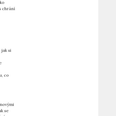
iko
s chrání
jak si
e
u, co
 novými
ak se