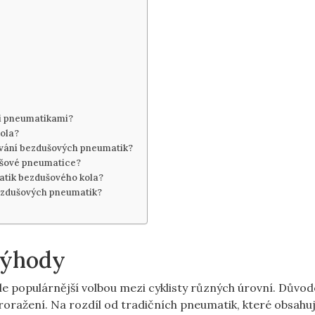
mi pneumatikami?
ola?
ňování bezdušových pneumatik?
ušové pneumatice?
matik bezdušového kola?
bezdušových pneumatik?
Výhody
ále populárnější volbou mezi cyklisty různých úrovní. Důvo
roražení. Na rozdíl od tradičních pneumatik, které obsahuj