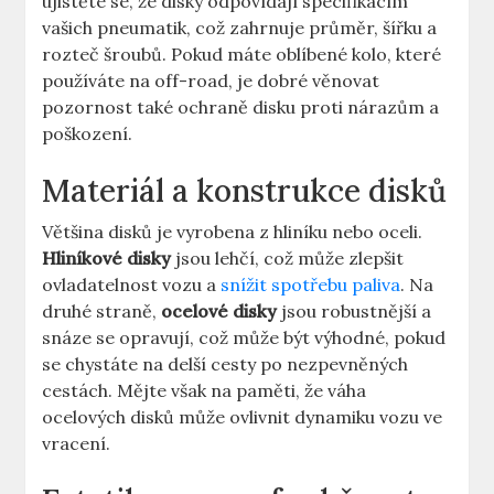
ujistěte se, že disky odpovídají specifikacím
vašich ​pneumatik, což​ zahrnuje průměr, šířku a​
rozteč šroubů. Pokud máte ⁢oblíbené⁣ kolo, ​které
používáte na off-road, je dobré věnovat
pozornost také ochraně ‌disku proti nárazům a
‍poškození.
Materiál a ‍konstrukce disků
Většina ⁢disků je vyrobena z hliníku nebo ​oceli.
Hliníkové ⁤disky
jsou lehčí, což‍ může ​zlepšit
ovladatelnost vozu a
snížit spotřebu paliva
. Na
druhé straně,
ocelové disky
jsou robustnější a
snáze se opravují, což⁢ může být výhodné, pokud
⁤se ⁢chystáte na delší cesty po nezpevněných
cestách. Mějte však na‌ paměti,‍ že váha
ocelových disků může ovlivnit ‍dynamiku vozu⁢ ve
vracení.