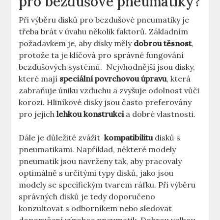
pro‌ bezdušové pneumatiky?
Při výběru disků ‌pro bezdušové pneumatiky je⁣
třeba brát v ‍úvahu‌ několik ⁤faktorů.⁣ Základním⁢
požadavkem je, aby disky měly
dobrou‌ těsnost
,
protože ‌ta je klíčová pro správné fungování
bezdušových systémů. ‌ Nejvhodnější ⁤jsou disky,
které ⁣mají
speciální povrchovou úpravu
, která
zabraňuje‌ úniku vzduchu a zvyšuje⁢ odolnost vůči
korozi. Hliníkové⁤ disky jsou často preferovány‍
pro ​jejich
lehkou konstrukci
‌a ‌dobré vlastnosti.
Dále⁢ je​ důležité zvážit ⁢
kompatibilitu
disků s⁤
pneumatikami. Například, některé modely
pneumatik jsou navrženy tak, aby pracovaly
optimálně s určitými‍ typy disků, jako jsou
modely se‍ specifickým tvarem ráfku. ‌Při výběru
správných disků je tedy doporučeno
konzultovat ⁣s odborníkem ‍nebo sledovat