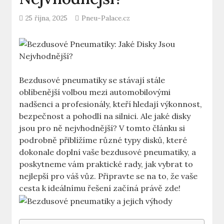
25 října, 2025
Pneu-Palace.cz
Bezdusové ‌pneumatiky se stávají ⁢stále ​
oblíbenější volbou mezi automobilovými
nadšenci a profesionály, ​kteří ​hledají výkonnost,
bezpečnost⁣ a pohodlí‌ na silnici. Ale jaké disky
jsou‌ pro ‍ně nejvhodnější? V tomto článku⁤ si
podrobně přiblížíme různé typy disků, které
dokonale doplní vaše ⁤bezdusové pneumatiky, a
poskytneme vám praktické ⁢rady, ‌jak vybrat to
nejlepší pro váš vůz. Připravte se‌ na ‍to, že vaše
cesta‌ k ideálnímu řešení začíná právě zde!