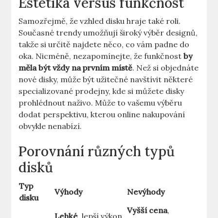
Estetika versus funkčnost
Samozřejmě, že vzhled ⁤disku hraje‍ také roli.
⁢Současné trendy umožňují⁣ široký‌ výběr designů,
takže si určitě najdete něco, co vám padne do⁤
oka. Nicméně, nezapomínejte,‌ že funkčnost
by
měla být vždy na prvním místě
. Než si objednáte
nové disky,‌ může být užitečné navštívit některé
specializované prodejny, kde si můžete disky
prohlédnout naživo. Může to ​vašemu výběru‍
dodat perspektivu, kterou online nakupování
obvykle nenabízí.
Porovnání různých typů
disků
Typ
Výhody
Nevýhody
disku
Vyšší cena
,
Lehké
, lepší ‍výkon,