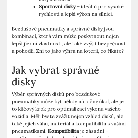
Sportovní disky
– ideální‌ pro ‌vysoké
rychlosti​ a lepší výkon⁤ na silnici.
Bezdušové pneumatiky a správné disky jsou
kombinací,‍ která vám ⁢může poskytnout nejen​
lepší jízdní vlastnosti,​ ale‍ také zvýšit bezpečnost
a pohodlí. Zní to jako výhra na loterii, co říkáte?
Jak vybrat správné
disky
Výběr správných disků pro bezdušové
pneumatiky může‍ být někdy ⁣náročný ‍úkol, ale⁤ je​
to ⁢klíčový krok pro optimalizaci⁤ výkonu vašeho
vozidla. Měli byste zvážit nejen‌ vzhled disků, ale
také jejich váhu, materiál a kompatibilitu s vašimi
pneumatikami.
Kompatibilita
je zásadní‍ –