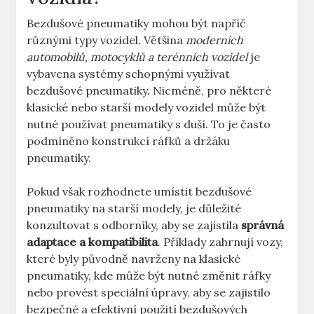
Bezdušové ‍pneumatiky⁢ mohou být napříč
různými typy vozidel. Většina⁣
moderních⁤
automobilů, ⁤motocyklů a terénních⁢ vozidel
​je
vybavena‌ systémy ‍schopnými ‌využívat
bezdušové‌ pneumatiky. Nicméně, pro některé
klasické nebo starší modely vozidel může být
nutné používat ​pneumatiky s duší. To⁤ je často
⁤podmíněno konstrukcí ráfků‍ a držáku
pneumatiky.
Pokud však rozhodnete ⁣umístit bezdušové
pneumatiky na starší ⁤modely,‍ je‌ důležité
konzultovat s odborníky, aby se ‍zajistila
správná
adaptace a​ kompatibilita
.‌ Příklady‍ zahrnují vozy,⁤
které byly⁤ původně navrženy na klasické
pneumatiky, kde může být nutné ‍změnit ráfky
nebo provést speciální úpravy, aby se zajistilo
bezpečné a efektivní použití ⁤bezdušových ​