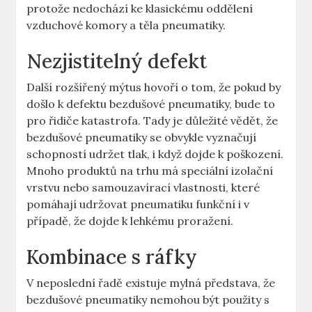
protože ‍nedochází ke ⁤klasickému oddělení
vzduchové ⁢komory a ‌těla pneumatiky.
Nezjistitelný defekt
Další rozšířený mýtus hovoří o ​tom, že pokud by
došlo k defektu bezdušové ‍pneumatiky, bude⁣ to
⁣pro řidiče katastrofa. Tady ⁣je‌ důležité ⁤vědět, ⁤že
bezdušové pneumatiky⁢ se obvykle ⁢vyznačují⁤
schopností udržet tlak, i ⁤když ​dojde k⁣ poškození.
Mnoho produktů na⁣ trhu má speciální izolační
vrstvu nebo samouzavírací vlastnosti, které‍
pomáhají ⁤udržovat pneumatiku‍ funkční ⁢i ⁢v
případě, že dojde⁤ k lehkému ⁢proražení.
Kombinace s⁣ ráfky
V neposlední řadě existuje mylná představa, že
bezdušové ‌pneumatiky nemohou být použity s