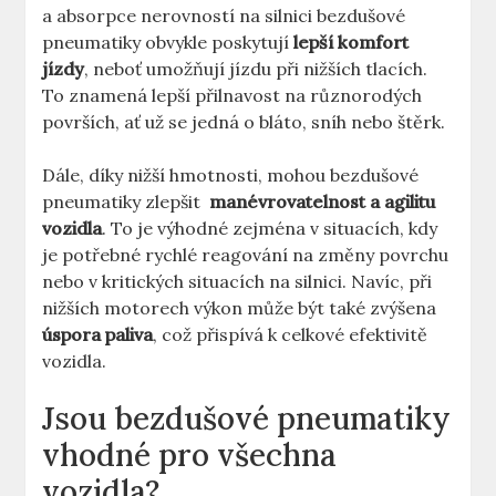
a ⁢absorpce nerovností na silnici bezdušové
pneumatiky⁣ obvykle poskytují​
lepší komfort
jízdy
, neboť umožňují jízdu při‍ nižších ‍tlacích.‌
To ⁤znamená lepší ‌přilnavost⁤ na různorodých
površích, ať⁤ už se jedná o ⁢bláto, sníh nebo‌ štěrk.
Dále, díky nižší hmotnosti, mohou bezdušové
pneumatiky zlepšit ⁤
manévrovatelnost​ a ⁤agilitu
vozidla
. ‍To je výhodné‍ zejména ‌v situacích, kdy
je potřebné ‍rychlé reagování na změny⁣ povrchu
nebo v kritických situacích na ‍silnici. Navíc,⁢ při
nižších motorech výkon může‌ být také ⁢zvýšena
úspora ⁤paliva
,⁤ což přispívá k celkové efektivitě
vozidla.
Jsou bezdušové pneumatiky
vhodné pro všechna
vozidla?