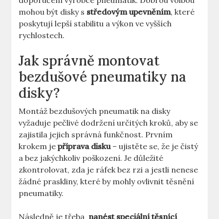
doporučení výrobce pneumatik. Dobrou ‍volbou
mohou ‌být disky s
středovým upevněním
, ⁣které
poskytují lepší stabilitu a výkon ve vyšších
‍rychlostech.
Jak správně montovat
‌bezdušové pneumatiky na
⁣disky?
Montáž bezdušových pneumatik na disky
vyžaduje ⁤pečlivé dodržení určitých kroků, aby ⁣se
zajistila jejich ⁤správná⁣ funkčnost. Prvním
krokem je
příprava disku
– ujistěte se, že je​ čistý
a⁣ bez‌ jakýchkoliv poškození. Je důležité
zkontrolovat,⁤ zda je ‌ráfek‌ bez rzi a jestli nenese
žádné praskliny, které by mohly ovlivnit těsnění
pneumatiky.
Následně je třeba ‍
nanést speciální těsnící