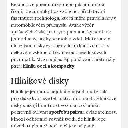
Bezdusové pneumatiky, nebo⁢ jak ‍jim mnozí⁢
říkají,‌ pneumatiky bez vzduchu, ⁢představují‌
fascinující technologii, která⁢ mění pravidla hry v
automobilovém ⁣průmyslu. Avšak ⁤výběr
správných disků pro⁣ tyto pneumatiky není tak
jednoduchý, jak by‌ se mohlo zdát. Materiály, z
⁣nichž jsou disky ⁣vyrobeny, hrají klíčovou roli ⁤v‌
celkovém výkonu a trvanlivosti‍ bezdušových
pneumatik. ‌Mezi nejčastěji používané⁢ materiály
patří
hliník, ocel a kompozity
.
Hliníkové disky
Hliník je ⁤jedním z nejoblíbenějších materiálů
pro disky⁤ kvůli své lehkosti a odolnosti. ⁣Hliníkové
‍disky snižují⁣ hmotnost⁤ vozidla, což‌ může
pozitivně ovlivnit​
spotřebu‍ paliva
i ovladatelnost.
Mnozí ‌odborníci rovněž tvrdí, že hliník lépe
‌odvádí‌ teplo než ‍ocel, což je v⁢ případě