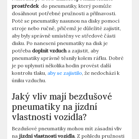
prostředek
‍ do pneumatiky, který⁤ pomůže
dosáhnout​ potřebné⁣ pružnosti a přilnavosti.
Poté se pneumatiky nasunou na disky ‌pomocí
stroje nebo ručně, ​přičemž je důležité zajistit,
⁤aby byly správně umístěny ve‍ středové části
disku.‍ Po nanesení ‌pneumatiky na disk je
potřeba
doplnit vzduch
a zajistit, aby
pneumatiky správně těsnily kolem ráfku. Dobré
je⁤ po uplynutí několika hodin provést další
kontrolu tlaku,
aby se zajistilo
,‌ že nedochází ⁢k
úniku vzduchu.
Jaký ‌vliv mají bezdušové
pneumatiky⁢ na jízdní
vlastnosti vozidla?
Bezdušové pneumatiky mohou ⁢mít zásadní ​vliv
na
jízdní ⁤vlastnosti vozidla
. Z pohledu pružnosti