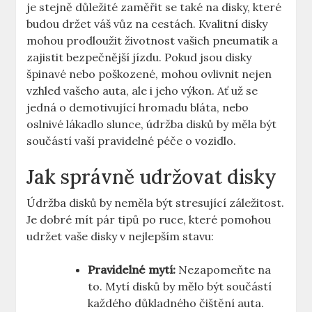
je ‌stejně důležité ⁣zaměřit se také na ⁣disky,​ které
‌budou držet váš vůz‍ na ⁤cestách.⁣ Kvalitní​ disky
mohou prodloužit životnost vašich pneumatik a
zajistit bezpečnější jízdu.‌ Pokud jsou ‍disky
špinavé ‌nebo poškozené, mohou​ ovlivnit nejen
vzhled vašeho auta, ale ‌i ⁤jeho výkon. Ať už se
jedná o demotivující hromadu bláta,⁣ nebo
oslnivé lákadlo ⁢slunce, údržba⁣ disků by měla být
součástí vaší ⁤pravidelné péče ⁤o vozidlo.
Jak správně udržovat disky
Údržba‍ disků by neměla být stresující záležitost.
Je dobré mít pár tipů ⁤po ruce, které pomohou
udržet vaše ‌disky ‌v nejlepším stavu:
Pravidelné mytí:
Nezapomeňte na
to. ​Mytí⁣ disků​ by mělo být součástí⁣
každého⁢ důkladného čištění⁣ auta. ​