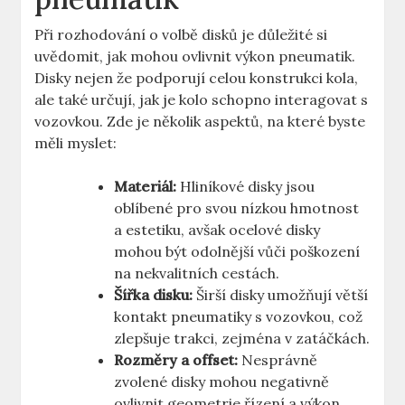
Při rozhodování ⁢o volbě disků je důležité si
uvědomit, jak mohou ovlivnit výkon pneumatik.
⁣Disky nejen že podporují celou konstrukci kola,
ale také určují, jak⁤ je kolo schopno ⁣interagovat s
vozovkou. Zde je několik aspektů, ⁢na které byste
měli myslet:
Materiál:
Hliníkové disky jsou ​
oblíbené pro svou nízkou hmotnost
a ⁢estetiku, avšak‍ ocelové ⁣disky
mohou být odolnější vůči poškození‍
na nekvalitních cestách.
Šířka disku:
Širší ⁤disky umožňují větší
kontakt pneumatiky s vozovkou, což
zlepšuje trakci, zejména v zatáčkách.
Rozměry a offset:
Nesprávně
zvolené disky⁣ mohou negativně
ovlivnit ⁣geometrie řízení a výkon‌