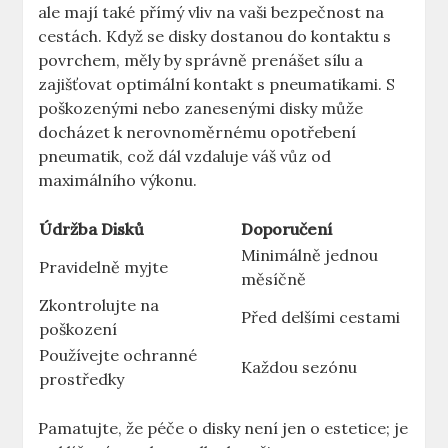
‍ale mají také přímý vliv​ na vaši bezpečnost na
cestách. Když se disky dostanou do kontaktu s
povrchem, měly ‍by správně prenášet sílu a
zajišťovat optimální kontakt ‍s pneumatikami.⁤ S
poškozenými nebo zanesenými⁤ disky může
⁣docházet k nerovnoměrnému opotřebení
⁢pneumatik, což‌ dál vzdaluje váš‌ vůz od
maximálního výkonu.
Údržba Disků
Doporučení
Minimálně jednou
Pravidelně myjte
měsíčně
Zkontrolujte​ na‍
Před ‍delšími cestami
poškození
Používejte ochranné
Každou sezónu
prostředky
Pamatujte,⁤ že péče⁣ o disky není ⁢jen o estetice; je