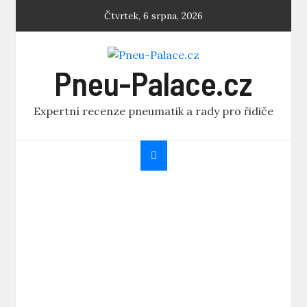
Skip
Čtvrtek, 6 srpna, 2026
to
content
Pneu-Palace.cz
Expertní recenze pneumatik a rady pro řidiče