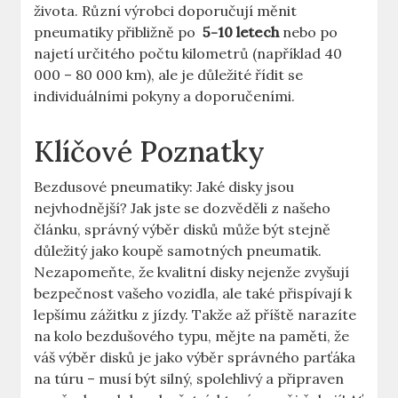
⁣života. Různí výrobci doporučují měnit
pneumatiky přibližně ‍po ⁢
5-10 letech
nebo po
najetí určitého počtu kilometrů (například‍ 40
000 – 80 000⁣ km), ⁤ale je důležité‍ řídit se
individuálními pokyny a doporučeními.
Klíčové Poznatky
Bezdusové pneumatiky: Jaké disky jsou
nejvhodnější? Jak jste se dozvěděli z našeho
článku, správný výběr disků může ⁢být⁢ stejně
důležitý ⁢jako koupě ​samotných pneumatik.
Nezapomeňte, že‌ kvalitní disky ⁢nejenže⁢ zvyšují​
bezpečnost vašeho vozidla, ale ​také přispívají k
⁤lepšímu ⁤zážitku z jízdy. ‌Takže až příště narazíte⁤
na ‍kolo bezdušového typu, ⁤mějte na ⁤paměti, ⁤že
váš výběr ⁣disků je jako výběr ​správného parťáka
na túru – musí být‌ silný, ​spolehlivý a připraven