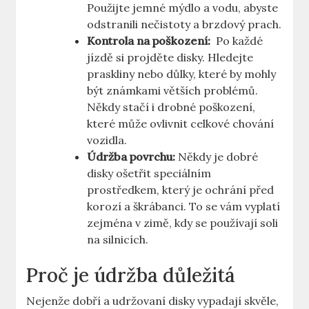
Použijte jemné mýdlo a vodu, ⁢abyste
odstranili nečistoty a brzdový prach.
Kontrola na poškození:
⁢ Po každé
⁤jízdě si projděte‍ disky. Hledejte
⁤praskliny nebo důlky, které by mohly
být známkami ​větších problémů.
Někdy⁤ stačí i drobné poškození,⁣
které ⁢může ovlivnit celkové chování⁢
vozidla.
Údržba ⁤povrchu:
Někdy je ​dobré
⁣disky ošetřit speciálním
prostředkem, který je ochrání před
korozí a škrábanci. To se vám vyplatí
zejména v zimě, kdy se používají soli
na ​silnicích.
Proč je údržba‌ důležitá
Nejenže⁤ dobří‍ a udržovaní disky vypadají skvěle,