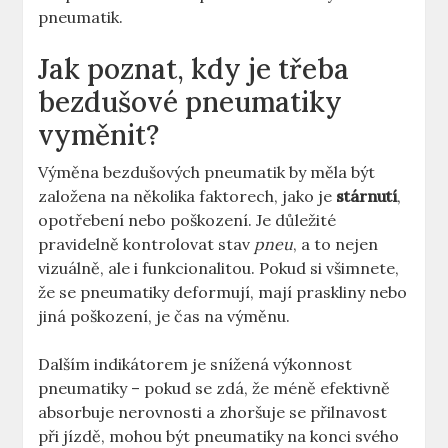
pneumatik.
Jak poznat, kdy je třeba⁢
bezdušové pneumatiky
vyměnit?
Výměna bezdušových pneumatik by měla být
založena na ⁢několika faktorech, ⁢jako je⁣
stárnutí
,​
opotřebení nebo ⁤poškození.⁤ Je důležité
⁣pravidelně kontrolovat stav
pneu
, a to ​nejen
vizuálně, ale ⁤i funkcionalitou. Pokud⁤ si všimnete,
že se⁣ pneumatiky deformují,⁢ mají ⁣praskliny nebo
jiná poškození,⁤ je čas ​na výměnu.
Dalším indikátorem ​je⁣ snížená výkonnost
pneumatiky – pokud⁤ se‍ zdá, ​že ⁣méně efektivně
absorbuje nerovnosti a zhoršuje se přilnavost​
při jízdě, mohou‌ být ⁢pneumatiky na konci‍ svého