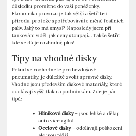
důsledku promítne ​do ⁢vaší peněženky.
‍Ekonomika provozu je tak⁣ větší a⁣ šetříte i​
přírodu, protože spotřebováváte​ méně fosilních
paliv. ⁢Jaký‍ to má smysl? Naposledy jsem při
tankování viděl, jak ceny ⁣stoupají… ​Takže šetřit
kde​ se dá je rozhodně plus!
Tipy na ⁢vhodné ​disky
Pokud se rozhodnete pro bezdušové
pneumatiky, je důležité zvolit správné disky.
Vhodné jsou především diskové ​materiály, které
odolávají vyšší tlaku a podmínkám. Zde je pár
tipů:
Hliníkové disky
– jsou lehké a dělají
auto více agilní.
Ocelové⁤ disky
– odolávají poškození,
ale jsou ‌těžší.