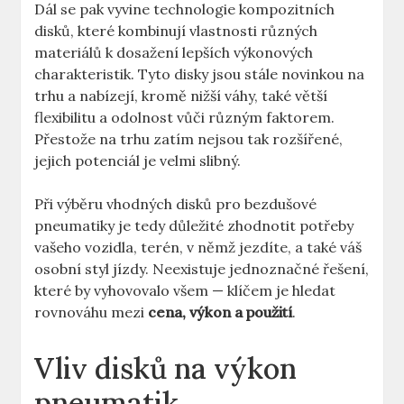
Dál se pak vyvine technologie kompozitních
disků,‌ které kombinují vlastnosti různých
materiálů ‍k​ dosažení lepších výkonových
charakteristik. Tyto disky jsou ‌stále⁤ novinkou na
trhu ‌a nabízejí, kromě‍ nižší váhy, také větší
flexibilitu a‌ odolnost vůči různým faktorem.
Přestože na trhu zatím nejsou tak rozšířené,
jejich potenciál je⁣ velmi slibný.
Při výběru vhodných ⁤disků pro​ bezdušové
pneumatiky je tedy důležité​ zhodnotit potřeby‌
vašeho vozidla, terén, ⁢v ‍němž jezdíte, a také váš
osobní styl ⁢jízdy. ​Neexistuje jednoznačné řešení,
které by‌ vyhovovalo ⁢všem — klíčem je hledat
rovnováhu mezi
cena, výkon a použití
.
Vliv disků⁢ na výkon
pneumatik