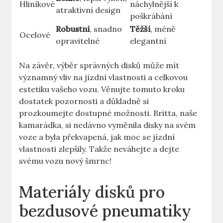
Hliníkové
náchylnější ⁢k
atraktivní design
⁤poškrábání
Robustní
, snadno
Těžší
, ‌méně
Ocelové
opravitelné
elegantní
Na závěr, výběr ​správných disků může mít
významný vliv na jízdní​ vlastnosti a⁤ celkovou
estetiku vašeho vozu. Věnujte tomuto kroku
dostatek pozornosti‍ a důkladně si
prozkoumejte‍ dostupné možnosti. Britta, ⁣naše
kamarádka, si nedávno vyměnila disky na svém
voze⁤ a byla překvapená, ‌jak moc se jízdní
vlastnosti zlepšily.⁣ Takže neváhejte a dejte
‍svému vozu nový šmrnc!
Materiály disků pro
bezdusové pneumatiky