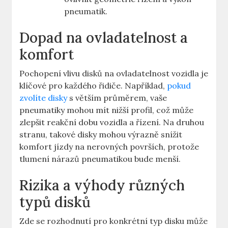
pneumatik.
Dopad na ovladatelnost a
komfort
Pochopení vlivu disků na ovladatelnost vozidla je
klíčové pro⁣ každého řidiče. Například,
pokud
zvolíte disky
s⁣ větším průměrem, vaše
pneumatiky⁤ mohou ​mít nižší ‌profil, což může
zlepšit reakční dobu ⁤vozidla a řízení. Na druhou
stranu, ⁤takové disky mohou‌ výrazně snížit​
komfort jízdy na nerovných površích, protože
tlumení nárazů pneumatikou bude menší.
Rizika​ a ​výhody různých
typů disků
Zde se rozhodnutí pro⁣ konkrétní typ disku⁢ může