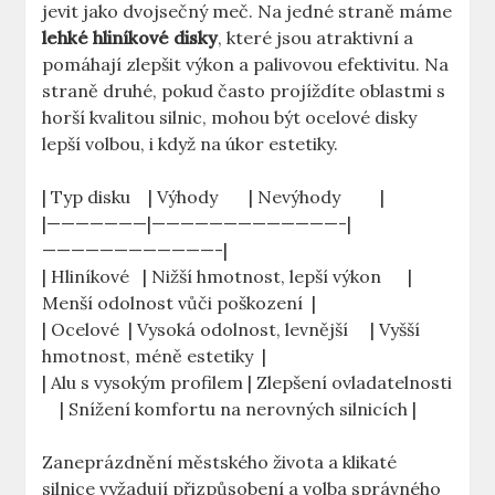
jevit jako dvojsečný meč. Na ⁢jedné straně ​máme
lehké⁣ hliníkové disky
, které jsou atraktivní a
pomáhají ‍zlepšit výkon⁣ a palivovou efektivitu. Na
straně ‌druhé, ‍pokud často projíždíte oblastmi s
⁤horší⁤ kvalitou silnic, mohou být​ ocelové disky
lepší volbou, i když‌ na ⁢úkor estetiky.
|‌ Typ disku ‌ ⁣ ⁤ | ⁣Výhody ‍ ‍ ​ ⁢ ⁣ ‍‌ | Nevýhody ‌⁤ ‍ ⁤ ‍ ​ ⁢ ⁣ ⁢ |
|———————|—————————————-|
————————————-|
| Hliníkové ⁤ ⁢ | Nižší hmotnost, lepší výkon ​ ‌ ⁢ ⁤ ⁤ |
Menší odolnost vůči​ poškození ‌ ⁢|
| Ocelové⁣ ‌ | Vysoká odolnost, levnější ⁢ ‍ ⁢⁤ ​ |⁤ Vyšší
hmotnost, méně estetiky ‌ |
| Alu ⁣s vysokým profilem | Zlepšení ovladatelnosti
‌ ‌ ​ ‍ | Snížení komfortu ‌na ⁣nerovných ‌silnicích |
Zaneprázdnění městského života ​a‌ klikaté
silnice vyžadují přizpůsobení a volba správného