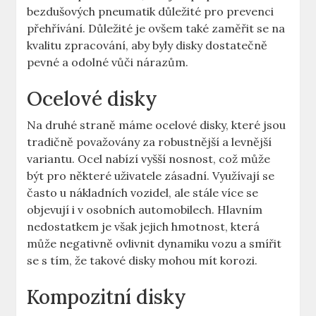
bezdušových pneumatik⁣ důležité pro⁣ prevenci
přehřívání. Důležité je ovšem také zaměřit se​ na
kvalitu ‍zpracování, aby byly disky dostatečně
pevné a odolné vůči nárazům.
Ocelové disky
Na druhé straně máme‌ ocelové‌ disky, které jsou
tradičně považovány za robustnější a​ levnější
⁤variantu. Ocel nabízí ‍vyšší nosnost, ‌což může
být‌ pro některé uživatele zásadní. Využívají‍ se
často⁣ u nákladních vozidel, ale ‌stále‍ více se
objevují i v osobních automobilech.⁤ Hlavním
nedostatkem je však jejich hmotnost, která
může negativně ovlivnit dynamiku vozu a smířit
se ⁢s ⁢tím, ⁤že takové‍ disky mohou ⁢mít korozi.
Kompozitní disky