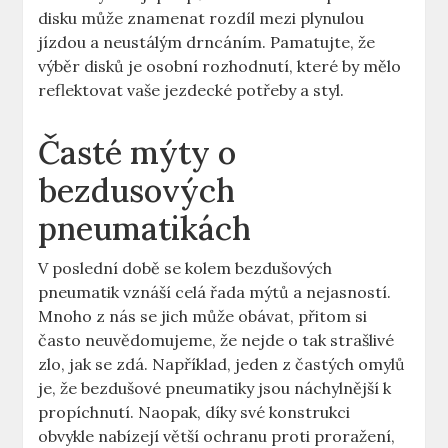
disku může‍ znamenat rozdíl mezi plynulou
jízdou a neustálým drncáním. Pamatujte, že‍
výběr disků je‍ osobní⁤ rozhodnutí, které by mělo
reflektovat vaše​ jezdecké potřeby a styl.
Časté ‌mýty‍ o⁤
bezdusových‍
pneumatikách
V poslední ‌době se kolem bezdušových
pneumatik vznáší celá ​řada mýtů a⁣ nejasností.
⁣Mnoho z nás se‌ jich může obávat, přitom si
často neuvědomujeme, že nejde o tak strašlivé
zlo, jak se zdá. Například, jeden z ⁢častých omylů
je, že bezdušové pneumatiky jsou⁢ náchylnější‌ k
propíchnutí. Naopak, díky své konstrukci
obvykle nabízejí⁣ větší ochranu proti proražení, ​