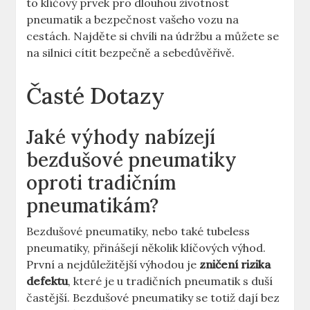
to‍ klíčový prvek pro dlouhou životnost
‍pneumatik a‍ bezpečnost vašeho⁤ vozu‌ na
cestách. Najděte⁤ si‍ chvíli‌ na‍ údržbu a můžete se
na silnici cítit bezpečně ‌a sebedůvěřivě.
Časté Dotazy
Jaké výhody nabízejí
bezdušové ‌pneumatiky
oproti​ tradičním
pneumatikám?
Bezdušové pneumatiky, nebo také tubeless
pneumatiky, přinášejí několik klíčových výhod.
První a nejdůležitější výhodou je
zničení ​rizika‍
defektu
, které je u tradičních pneumatik s ⁤duší
častější.⁢ Bezdušové ⁢pneumatiky se totiž ‍dají bez