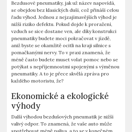
Bezdusové pneumatiky, jak už název⁣ napovídá,
se obejdou bez klasických‌ duší, což přináší⁤ celou
řadu​ výhod. Jednou z ​nejzajímavějších výhod je
nižší riziko defektu. Pokud ​dojde k ‌proražení,
vzduch se ‍sice dostane ven, ale díky konstrukci
pneumatiky ​budete moci pokračovat v jízdě,
aniž byste se okamžitě​ ocitli na kraji silnice ‌s
pomačkanými‍ nervy. ​To v praxi⁣ znamená, že
méně často⁤ budete⁣ muset volat pomoc nebo se
potýkat s nepříjemnostmi‍ spojenými⁣ s výměnou
pneumatiky. A to ⁢je přece skvělá zpráva‍ pro
každého motoristu, že?⁢
Ekonomické a ekologické‌
výhody
Další výhodou bezdušových ‍pneumatik je nižší
valivý odpor. To znamená, že ⁣vaše auto může
spotřebovat méně ​paliva, a to se v⁤ konečném