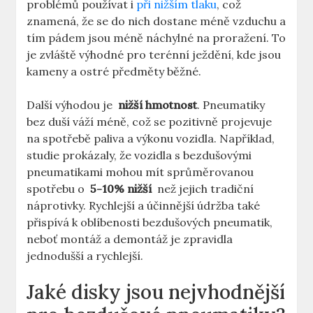
problémů používat i
při nižším tlaku
, což
znamená, že se do ⁢nich dostane méně vzduchu a
tím pádem ⁢jsou‍ méně náchylné na​ proražení. To
⁢je⁢ zvláště výhodné pro‍ terénní ježdění, kde jsou
kameny a ⁣ostré předměty běžné.
Další výhodou je ⁣
nižší hmotnost
. Pneumatiky
bez duší váží méně, což ⁢se ⁣pozitivně ⁣projevuje
na⁣ spotřebě paliva a výkonu vozidla. Například,
⁢studie prokázaly, že vozidla s ⁤bezdušovými
pneumatikami mohou mít sprůměrovanou
spotřebu o ‌
5-10% nižší
⁣ než jejich ​tradiční
náprotivky. Rychlejší⁤ a účinnější⁢ údržba ⁣také
přispívá k oblíbenosti bezdušových pneumatik,
neboť montáž a demontáž‌ je zpravidla
⁣jednodušší⁢ a rychlejší.
Jaké ⁢disky⁢ jsou ​nejvhodnější