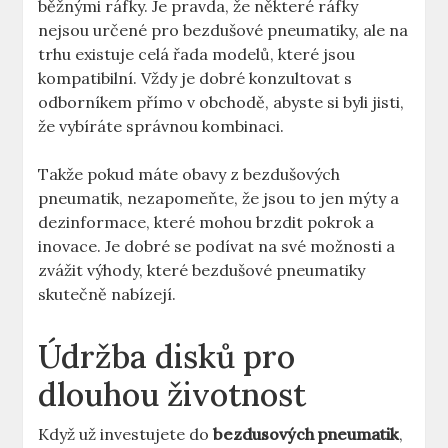
běžnými ráfky. ⁤Je pravda, ⁤že některé ráfky
nejsou ​určené pro bezdušové pneumatiky, ‌ale na
trhu⁢ existuje ⁣celá ⁢řada modelů, které jsou
kompatibilní. Vždy ‍je dobré⁣ konzultovat s
odborníkem přímo v obchodě, ​abyste si ​byli jisti,
že vybíráte správnou ⁢kombinaci.
Takže pokud ‌máte obavy z bezdušových ​
pneumatik, nezapomeňte, že ⁢jsou to jen ⁢mýty a
‌dezinformace, které mohou brzdit pokrok a​
inovace.⁣ Je ⁣dobré⁢ se podívat na​ své​ možnosti a
zvážit výhody, které bezdušové pneumatiky
skutečně nabízejí.
Údržba disků pro
dlouhou⁣ životnost
Když‍ už investujete⁣ do
bezdusových ⁢pneumatik
,⁣