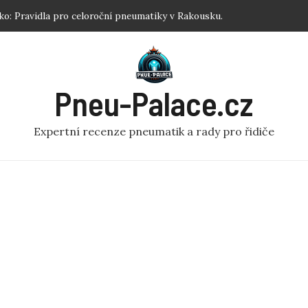
ku: Jednoduchý návod pro každého!
 Nejlepší zimní pneumatiky R17 podle testů.
tiku koloběžka: Efektivní Dofouknutí Pneumatiky na
Pneu-Palace.cz
 Optimalizujte Výkon!
o: Pravidla pro celoroční pneumatiky v Rakousku.
Expertní recenze pneumatik a rady pro řidiče