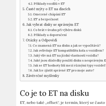
Příklady rozdílů v ET
Časté⁣ mýty ‌o‌ ET na discích
Omezené‌ chápání ET
ET a bezpečnost
Jak vybrat disky se správným ET
Co brát v úvahu při výběru disků
Příklady a doporučení
Otázky a‌ Odpovědi
Co znamená ET na disku a jak se vypočítává?
Jak ovlivňuje⁤ ET kompatibilitu kola s ​vozidlem?
Jaký vliv má ET na jízdní ⁢vlastnosti vozidla?
Jaké jsou ​důsledky použití‍ disku​ s nesprávným 
Jak se ET hodnoty liší mezi různými typy vozidel
Jak lze zjistit správné ET pro moje auto?
Závěrečné myšlenky
Co je to ET na⁤ disku
ET, nebo také „offset“, je termín, ‌který se⁣ často