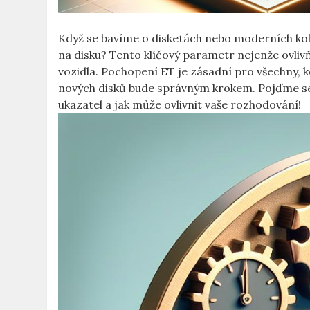
Když se ⁣bavíme o disketách nebo moderních ko
na ‍disku? Tento klíčový parametr nejenže ovlivňu
vozidla. Pochopení ⁣ET je zásadní pro všechny, kd
⁢nových disků bude správným krokem. ‌Pojďme se 
ukazatel a jak ⁣může ovlivnit vaše ⁢rozhodování!