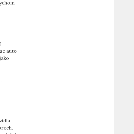
bychom
0
 se auto
jako‌
.
zidla
órech,