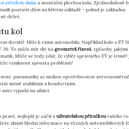
zi středem disku
a montážní plochou kola. Zjednodušeně 
okusili postavit dům na křivém základě – pokud ​je základna⁣
vně držet.
itu kol
em​ dovnitř, blíže⁤ k rámu automobilu. Například kolo s ‌ET 5
T ⁢30. To může mít‍ vliv na
geometrii řízení
, způsoby, jakými
umatik. Může ⁤se tedy zdát, že ⁣výběr správného ET je ​téměř 
může vzniknout spousta ‌problémů!
rávné, pneumatiky se mohou ‍opotřebovávat nerovnoměrně
stát méně​ stabilním a komfortním.
auto vypadá na ‌silnici.
o pravé, nejlepší je začít s
uživatelskou příručkou
​vašeho vo
ůžete zkusit hledat informace‌ na různých automobilových f