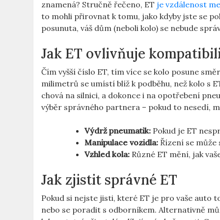
znamená? Stručně řečeno, ET ​
je vzdálenost me
to⁢ mohli přirovnat k tomu, jako kdyby⁤ jste se p
posunuta, váš dům (neboli⁤ kolo) se nebude‍ sprá
Jak ET ovlivňuje kompatibil
Čím‍ vyšší číslo ET, tím více se kolo posune směr
milimetrů se umístí ‌blíž k podběhu, než‍ kolo⁢ s E
chová​ na silnici, a dokonce i na ⁤opotřebení pne
výběr​ správného partnera⁤ – pokud to nesedí, 
Výdrž pneumatik:
Pokud je ET nesp
Manipulace ‍vozidla:
Řízení se ​může 
Vzhled kola:
Různé ET mění, jak vaše ⁢
Jak ​zjistit správné ET
Pokud si nejste jisti, které ET je pro vaše auto⁣ t
nebo se poradit ⁣s odborníkem. Alternativně ‍m