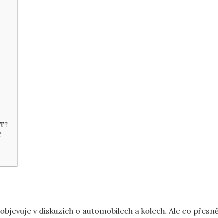
ET?
?
 objevuje ‍v diskuzích⁤ o automobilech a kolech. Ale ‍co přesně‍