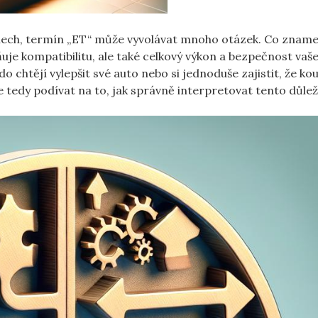
lech, termín „ET“ může vyvolávat mnoho‌ otázek. ⁣Co znam
je ​kompatibilitu, ‍ale také celkový výkon a‍ bezpečnost⁢ vaš
o chtějí vylepšit‌ své auto nebo si jednoduše zajistit, že ko
tedy podívat na to, jak ‍správně interpretovat tento důleži