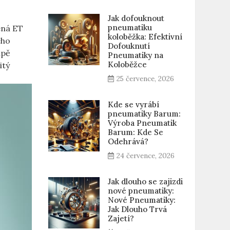
Jak dofouknout
pneumatiku
ená ET
koloběžka: Efektivní
eho
Dofouknutí
upě
Pneumatiky na
Koloběžce
tý‌
25 července, 2026
Kde se vyrábí
pneumatiky Barum:
Výroba Pneumatik
Barum: Kde Se
Odehrává?
24 července, 2026
Jak dlouho se zajizdi
nové pneumatiky:
Nové Pneumatiky:
Jak Dlouho Trvá
Zajetí?