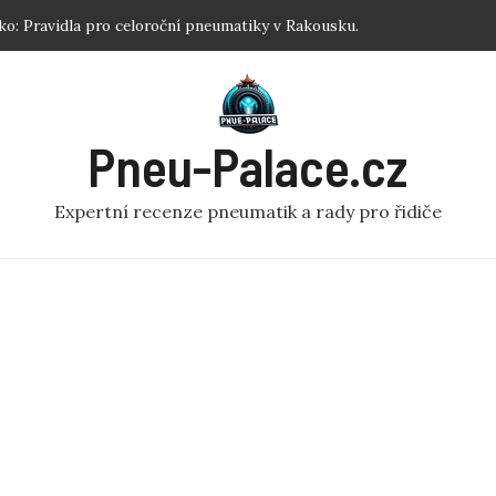
ku: Jednoduchý návod pro každého!
 Nejlepší zimní pneumatiky R17 podle testů.
tiku koloběžka: Efektivní Dofouknutí Pneumatiky na
Pneu-Palace.cz
 Optimalizujte Výkon!
Expertní recenze pneumatik a rady pro řidiče