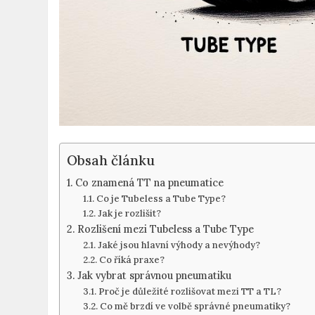
Obsah článku
Co znamená TT ‌na pneumatice
Co je Tubeless⁤ a Tube Type?
Jak⁢ je rozlišit?
Rozlišení mezi⁤ Tubeless a‍ Tube ‌Type
Jaké⁢ jsou hlavní výhody a nevýhody?
Co říká ​praxe?
Jak vybrat správnou‌ pneumatiku
Proč je důležité rozlišovat mezi TT a TL?
Co mě brzdí ve volbě‍ správné⁣ pneumatiky?