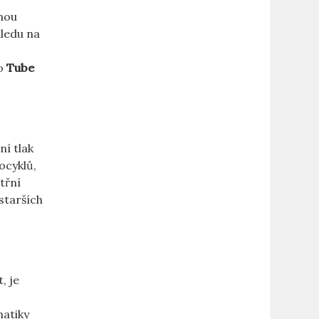
vnou
hledu na
o⁢
Tube
ní tlak
tocyklů,
třní
 starších
 je⁣
matiky