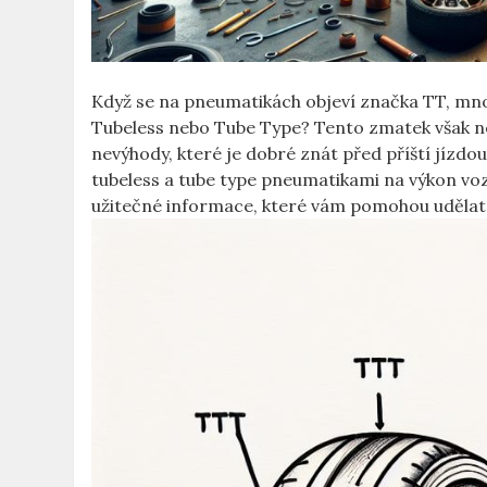
Když se na ‌pneumatikách⁤ objeví značka TT, mn
Tubeless nebo Tube Type? Tento zmatek však nemu
nevýhody,⁣ které je​ dobré znát před ​příští jízdou
tubeless a tube type pneumatikami⁣ na‍ výkon⁤ vozid
užitečné informace, které vám pomohou udělat t