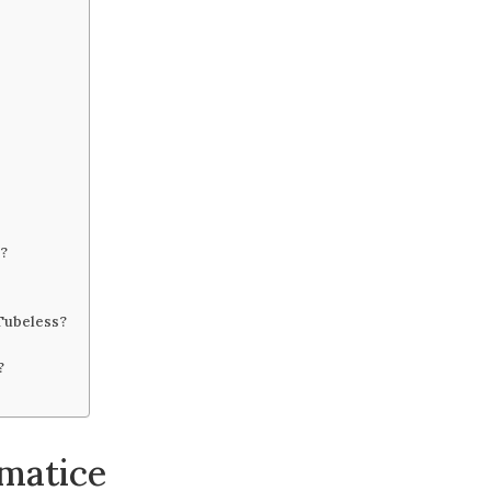
?
 Tubeless?
?
matice