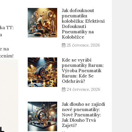
Jak dofouknout
pneumatiku
koloběžka: Efektivní
Dofouknutí
ka ​TT:
Pneumatiky na
​
Koloběžce
i
25 července, 2026
se na
zením!
Kde se vyrábí
pneumatiky Barum:
Výroba Pneumatik
Barum: Kde Se
Odehrává?
24 července, 2026
Jak dlouho se zajizdi
nové pneumatiky:
Nové Pneumatiky:
Jak Dlouho Trvá
Zajetí?