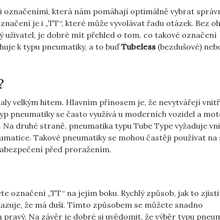
 označeními, která⁤ nám ⁣pomáhají‌ optimálně vybrat sprá
označení je ⁣i „TT“, které může⁣ vyvolávat řadu otázek. Bez o
tný‍ uživatel, je ‌dobré mít přehled o⁤ tom, co ⁢takové označení
uje k⁤ typu pneumatiky, a ‍to buď
Tubeless
⁢(bezdušové) neb
?
y ‌velkým hitem. Hlavním​ přínosem je, ‍že⁤ nevytvářejí ‌vnitř
 typ pneumatiky se⁣ často využívá⁣ u ⁢moderních ‍vozidel a mo
kon. Na druhé straně, pneumatika ‍typu Tube Type vyžaduje vni
neumatice. Takové pneumatiky se ​mohou častěji ⁤používat na
 zabezpečení⁣ před ⁤proražením.
označení „TT“ na jejím​ boku.⁢ Rychlý způsob, ⁤jak to ‌zjistit,
 ukazuje,⁣ že má duši. Tímto způsobem se můžete snadno
pravý. Na závěr je dobré‍ si ⁤uvědomit, že výběr​ typu⁣ pneu