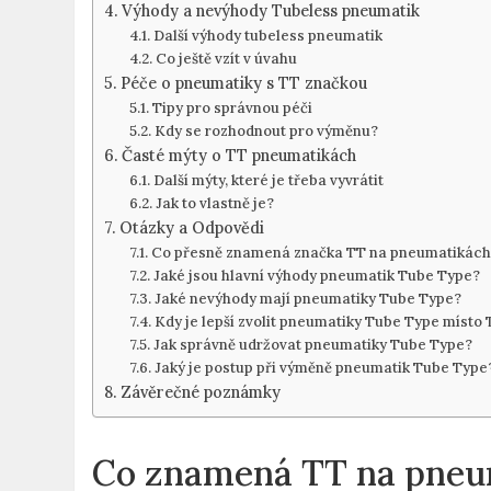
Výhody a nevýhody ​Tubeless pneumatik
Další výhody tubeless pneumatik
Co ještě vzít v ⁤úvahu
Péče ⁣o pneumatiky s TT značkou
Tipy⁢ pro správnou péči
Kdy se rozhodnout pro výměnu?
Časté ‍mýty⁤ o ⁣TT pneumatikách
Další mýty, které je​ třeba vyvrátit
Jak to ​vlastně je?
Otázky a​ Odpovědi
Co ⁤přesně ‌znamená značka ​TT ​na pneumatikách
Jaké jsou ​hlavní výhody pneumatik Tube Type?
Jaké nevýhody ‍mají pneumatiky Tube Type?
Kdy je lepší zvolit pneumatiky Tube⁣ Type místo
Jak ‌správně‍ udržovat pneumatiky Tube Type?
Jaký‌ je postup při výměně pneumatik Tube Type
Závěrečné poznámky
Co znamená TT ‌na pneu