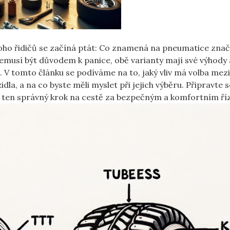
oho ⁢řidičů se začíná ptát: Co znamená na pneumatice znač
sí‍ být důvodem k panice, ​obě varianty mají‍ své‌ výhody a
. V tomto⁤ článku‌ se podíváme na to,‍ jaký vliv ⁤má volba mez
la, a⁢ na⁤ co byste měli myslet při ⁣jejich​ výběru. Připravte 
en správný ⁢krok‍ na cestě za bezpečným a ‍komfortním⁣ ří