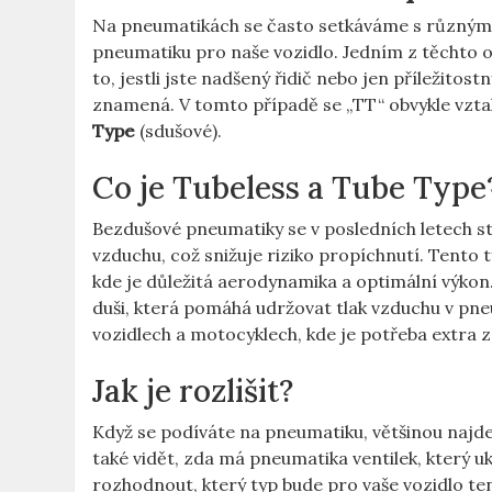
Na pneumatikách se často setkáváme s ⁤různými‍
pneumatiku ⁣pro naše ⁢vozidlo. ⁢Jedním ‍z těchto 
to, ‍jestli jste nadšený řidič nebo ⁤jen příležitos
znamená.‍ V ​tomto případě se „TT“ obvykle vztah
Type
(sdušové).
Co je Tubeless⁤ a Tube Type
Bezdušové ⁣pneumatiky se‌ v posledních letech stal
vzduchu, ‍což⁤ snižuje ⁤riziko propíchnutí. Tento
kde​ je⁣ důležitá⁢ aerodynamika⁣ a optimální ‍vý
duši, která pomáhá‍ udržovat tlak‍ vzduchu‌ v ​p
vozidlech a motocyklech,‌ kde‍ je potřeba ⁢extra
Jak⁢ je rozlišit?
Když se podíváte na pneumatiku, většinou ⁤najdete ⁣
také vidět,‍ zda má pneumatika ventilek, který
rozhodnout, který typ bude pro ‍vaše vozidlo ten 