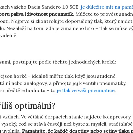
tikách vašeho Dacia Sandero 1.0 SCE,
je důležité mít na pamě
sporu paliva i životnost⁣ pneumatik
. Můžete to provést snadn
sti. Nejprve si zkontrolujte doporučený tlak, který najdet
u. Nezáleží na tom, zda je zima nebo léto – tlak se může v
videlně.
 sami,​ postupujte podle⁤ těchto jednoduchých kroků:
sou horké ​–⁤ ideálně měřte⁤ tlak,⁤ když ‍jsou studené.
tální nebo analogový, a připojte jej k ventilu pneumatiky.
 si přečtěte hodnotu – to
je tlak ve vaší pneumatice
.
íliš optimální?
lnit vzduch. Ve⁤ většině čerpacích stanic najdete kompresory, 
vysoký, což se stává častěji než byste si mysleli, stačí slabě
 uvolnila.
Pamatujte, že každé desetiny nebo setiny tlaku 