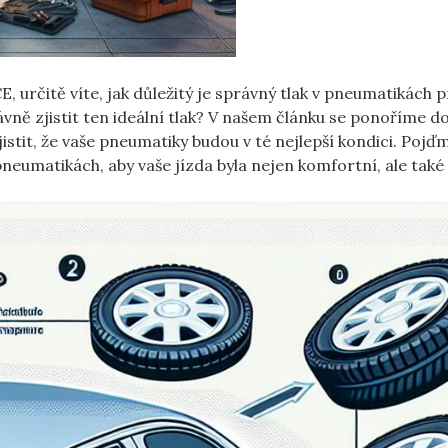
, určitě víte, jak důležitý je správný tlak v pneumatikách p
rávně zjistit ten ideální tlak? V našem článku se ponoříme ‌d
istit, že vaše pneumatiky budou v té nejlepší kondici. Pojď
‍pneumatikách, aby vaše jízda byla nejen komfortní, ale také