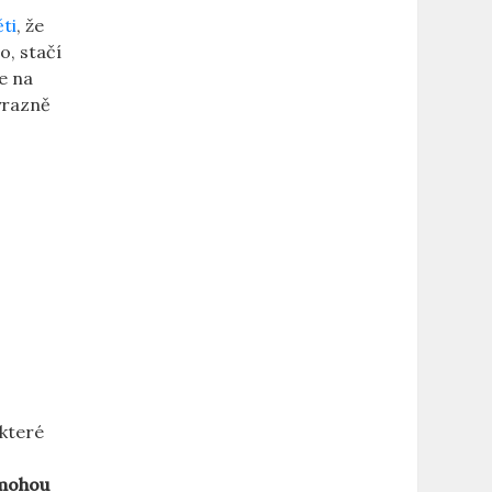
ti
, že
o, stačí
e na
ýrazně
které⁣
mohou‌