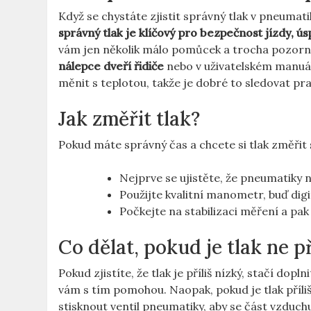
Když se chystáte ‍zjistit správný tlak‍ v pneuma
správný tlak ⁢je⁤ klíčový pro bezpečnost jízdy, ​ú
vám jen několik málo pomůcek‍ a trocha pozorno
nálepce dveří řidiče
nebo v uživatelském manuál
měnit s teplotou, takže je dobré to ​sledovat pra
Jak změřit ​tlak?
Pokud máte správný čas a chcete si tlak ​změřit
Nejprve se ujistěte, že pneumatiky nej
Použijte kvalitní manometr, buď digi
Počkejte na stabilizaci měření a pak
Co dělat, pokud je tlak ne př
Pokud zjistíte, že tlak je příliš nízký, stačí dop
vám ​s tím pomohou. Naopak, pokud je tlak příliš 
stisknout ventil pneumatiky, aby se část vzduchu