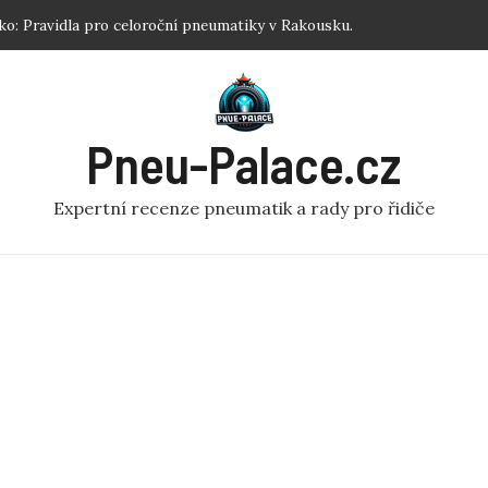
ku: Jednoduchý návod pro každého!
 Nejlepší zimní pneumatiky R17 podle testů.
tiku koloběžka: Efektivní Dofouknutí Pneumatiky na
Pneu-Palace.cz
 Optimalizujte Výkon!
o: Pravidla pro celoroční pneumatiky v Rakousku.
Expertní recenze pneumatik a rady pro řidiče