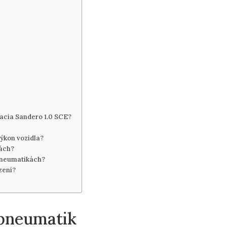
Dacia Sandero 1.0 SCE?
výkon vozidla?
kách?
 pneumatikách?
zení?
 pneumatik