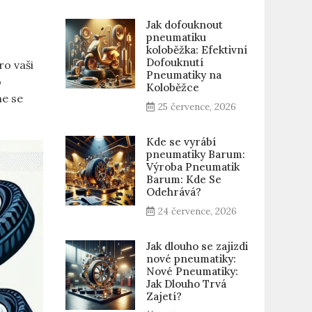
Jak dofouknout
pneumatiku
koloběžka: Efektivní
Dofouknutí
ro vaši
Pneumatiky na
o
Koloběžce
me se
25 července, 2026
Kde se vyrábí
pneumatiky Barum:
Výroba Pneumatik
Barum: Kde Se
Odehrává?
24 července, 2026
Jak dlouho se zajizdi
nové pneumatiky:
Nové Pneumatiky:
Jak Dlouho Trvá
Zajetí?