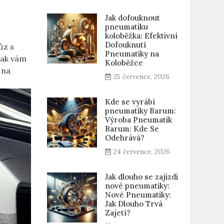
Jak dofouknout
pneumatiku
koloběžka: Efektivní
Dofouknutí
ůz s
Pneumatiky na
jak vám
Koloběžce
 na
25 července, 2026
Kde se vyrábí
pneumatiky Barum:
Výroba Pneumatik
Barum: Kde Se
Odehrává?
24 července, 2026
Jak dlouho se zajizdi
nové pneumatiky:
Nové Pneumatiky:
Jak Dlouho Trvá
Zajetí?