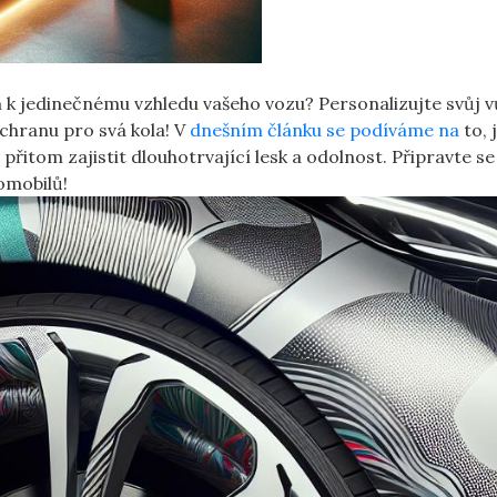
čem k jedinečnému vzhledu vašeho vozu? Personalizujte svůj v
 ochranu pro svá kola! V
dnešním článku se podíváme na
to, 
řitom zajistit dlouhotrvající lesk a odolnost. Připravte se
omobilů!