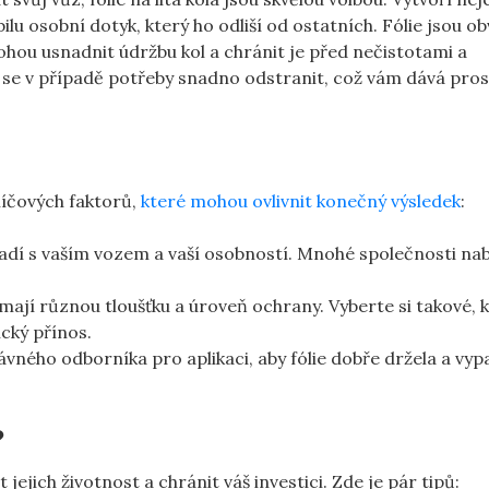
lu osobní dotyk, který ho odliší od ostatních. Fólie jsou ob
hou usnadnit údržbu kol a chránit je před nečistotami a
 se v případě potřeby snadno odstranit, což vám dává pro
klíčových faktorů,
které mohou ovlivnit konečný výsledek
:
ladí s vaším vozem a vaší osobností. Mnohé společnosti nab
e mají různou tloušťku a úroveň ochrany. Vyberte si takové, 
ický přínos.
rávného odborníka pro aplikaci, aby fólie dobře držela a vyp
?
jejich životnost a chránit váš investici. Zde je pár tipů: