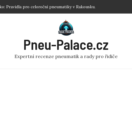
ku: Jednoduchý návod pro každého!
 Nejlepší zimní pneumatiky R17 podle testů.
tiku koloběžka: Efektivní Dofouknutí Pneumatiky na
Pneu-Palace.cz
 Optimalizujte Výkon!
o: Pravidla pro celoroční pneumatiky v Rakousku.
Expertní recenze pneumatik a rady pro řidiče