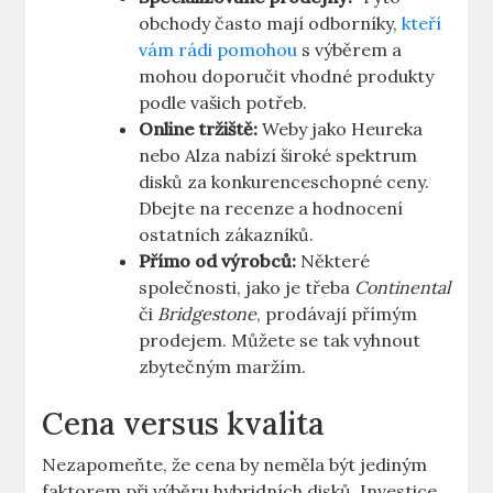
obchody často mají odborníky,
kteří
vám rádi pomohou
s výběrem a
mohou doporučit⁢ vhodné produkty
podle vašich potřeb.
Online tržiště:
Weby jako Heureka
‌nebo Alza nabízí široké​ spektrum
disků za konkurenceschopné ⁢ceny.
‌Dbejte na recenze a hodnocení
ostatních⁢ zákazníků.
Přímo od výrobců:
Některé
společnosti, jako ⁣je třeba
Continental
​či
Bridgestone
, prodávají přímým ​
prodejem.⁤ Můžete se‌ tak​ vyhnout
zbytečným ‍maržím.
Cena ⁤versus kvalita
Nezapomeňte, že cena by neměla být jediným
faktorem při‌ výběru hybridních disků. Investice