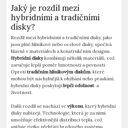
Jaký ⁤je ‍rozdíl mezi
hybridními a tradičními
disky?
Rozdíl mezi hybridními a tradičními disky, jako
jsou plné ​hliníkové ​nebo ocelové⁤ disky, spočívá
hlavně⁢ v ‍materiálech a konstrukčním designu. ‌
Hybridní disky
kombinují několik materiálů, což
zaručuje lepší ⁣poměr hmotnosti a pevnosti.
Oproti
tradičním hliníkovým diskům
, které ​
mohou být​ náchylnější ⁣k ohýbání nebo praskání,
hybridní disky ​poskytují
lepčí odolnost
​ a
životnost.
Další rozdíl se nachází ve‌
výkonu
, který hybridní
disky nabízejí. Technologie, ⁢která je za nimi, ​
umožňuje efektivnější distribuci tepla, což ​
snižuje riziko přehřátí brzdového systému