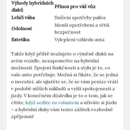
Výhody⁣ hybridních
Přínos pro váš vůz
disků
Lehčí váha
Snížení⁢ spotřeby paliva
Menší opotřebení​ a větší
Odolnost
bezpečnost
Estetika
Vylepšení ⁤vzhledu‌ auta
Takže když příště uvažujete⁣ o⁣ výměně disků na
⁤svém vozidle,‌ nezapomeňte ⁢na hybridní‌
možnosti. ‌Spojení funkčnosti ‍a stylu ​je to, co⁤
vaše auto‌ potřebuje. Možná‍ si říkáte, že se jedná
⁤o investici, ale ujistěte⁤ se, že se vám peníze vrátí
v podobě nižších nákladů a vyšší spokojenosti z
jízdy. V‌ konečném důsledku je to o tom, ⁣jak se
cítíte,‌
když sedíte za volantem
‍a ‍užíváte si jízdu⁣
– a hybridní ⁤disky vám⁢ tento ​zážitek rozhodně ​
zpříjemní!