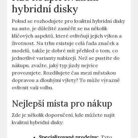
hybridní disky
Pokud ⁣se rozhodujete pro ‌kvalitní hybridní disky
na⁤ auto, je důležité zaměřit se na několik
klíčových aspektů, které ovlivňují jejich⁤ výkon ‌a
životnost. Na trhu existuje celá řada⁤ značek a
modelů, takže je dobré mít⁢ přehled ‍o ​tom, co
jednotlivé ⁢varianty nabízejí. ⁣Než se pustíte do
nákupu, zvažte, ‍jaký typ jízdy nejvíce
provozujete. Rozdílujete čas⁤ mezi městskou
dopravou a dlouhými výlety? To může výrazně⁣
ovlivnit vaši volbu.
Nejlepší místa pro nákup
Zde ‍je několik doporučení, kde můžete‍ najít
kvalitní hybridní⁢ disky:
Specializované prodejny:
‍ Tyto