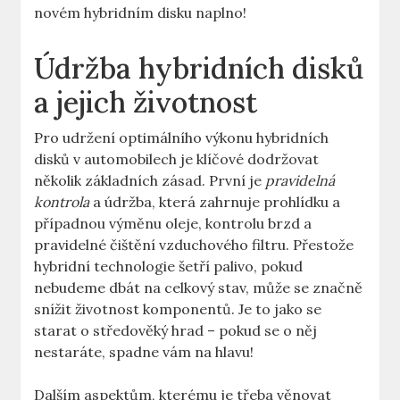
‌novém hybridním disku naplno!
Údržba hybridních ‍disků
a jejich⁢ životnost
Pro‌ udržení optimálního výkonu hybridních
disků ⁣v automobilech je‍ klíčové ‍dodržovat
několik základních​ zásad. První ⁢je
pravidelná
kontrola
a údržba, která⁤ zahrnuje prohlídku ⁤a
⁤případnou výměnu oleje, kontrolu brzd a
pravidelné čištění vzduchového filtru. Přestože
⁤hybridní technologie šetří⁢ palivo, pokud
nebudeme dbát na celkový stav, může se značně
snížit ‍životnost komponentů. Je to jako se
starat⁢ o středověký hrad – ⁣pokud​ se o něj
nestaráte, ‌spadne vám na hlavu!
Dalším ⁢aspektům, kterému je třeba věnovat