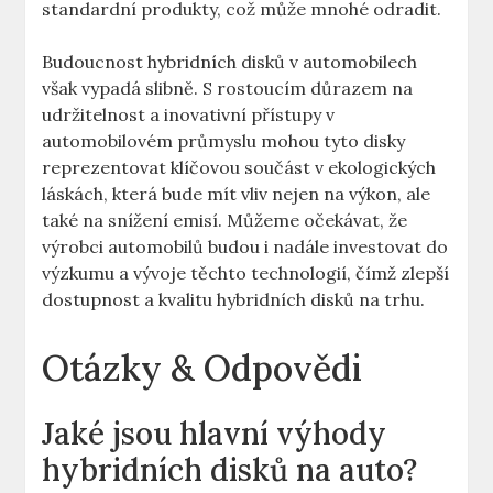
standardní ⁤produkty, což ‌může ⁢mnohé⁢ odradit.
Budoucnost hybridních disků‍ v automobilech
‍však vypadá ‌slibně. S rostoucím ⁣důrazem⁣ na
udržitelnost a inovativní ​přístupy v
automobilovém průmyslu⁣ mohou ​tyto disky
reprezentovat klíčovou součást‍ v ekologických
láskách, ‌která bude ⁢mít vliv nejen na výkon, ale
také ⁣na snížení emisí. Můžeme očekávat, že
⁢výrobci automobilů budou ⁣i nadále ⁣investovat do
‌výzkumu a vývoje těchto technologií, čímž zlepší‌
dostupnost ⁣a kvalitu hybridních disků na trhu.
Otázky ​& Odpovědi
Jaké​ jsou hlavní výhody
hybridních ​disků ‌na auto?