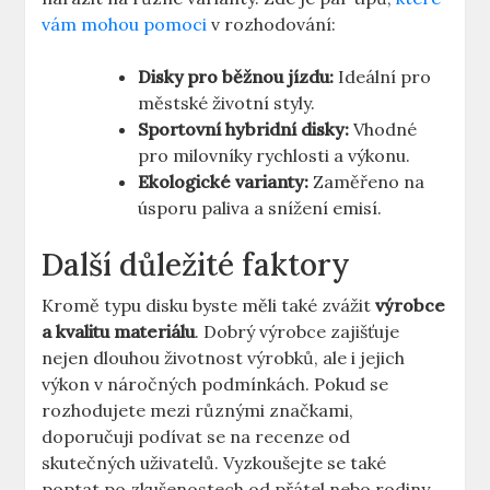
vám mohou pomoci
v rozhodování:
Disky pro běžnou jízdu:
Ideální pro⁢
městské​ životní styly.
Sportovní hybridní⁤ disky:
Vhodné​
pro milovníky rychlosti a výkonu.
Ekologické ‍varianty:
‍Zaměřeno na
úsporu ⁣paliva a snížení emisí.
Další důležité faktory
Kromě typu disku byste měli také zvážit
výrobce
⁢a kvalitu materiálu
. Dobrý⁣ výrobce zajišťuje
nejen dlouhou životnost ​výrobků, ale ⁢i‌ jejich
výkon v náročných podmínkách. Pokud ⁢se
rozhodujete mezi různými značkami,
doporučuji‍ podívat se na recenze od
skutečných uživatelů. ‌Vyzkoušejte se také
poptat ‌po zkušenostech od přátel nebo⁣ rodiny,