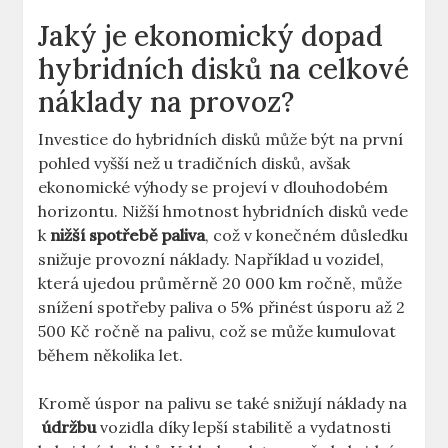
Jaký je⁢ ekonomický dopad
hybridních disků ​na celkové
náklady na ⁤provoz?
Investice‌ do hybridních⁣ disků‌ může být na⁤ první
pohled⁣ vyšší než u tradičních disků,‍ avšak
⁤ekonomické výhody se projeví v dlouhodobém
horizontu. Nižší hmotnost​ hybridních ​disků vede
k
nižší spotřebě⁤ paliva
, což v ‍konečném důsledku
snižuje​ provozní ⁣náklady. ⁣Například‍ u ‍vozidel,
která ujedou průměrně 20 000 km⁤ ročně, může
snížení spotřeby ​paliva o⁤ 5% ⁣přinést úsporu ‍až 2
500⁣ Kč ročně na⁣ palivu, což se může kumulovat
během několika let.
Kromě úspor na ⁢palivu se ⁣také ​snižují náklady na
‌
údržbu
vozidla díky lepší ​stabilitě a vydatnosti