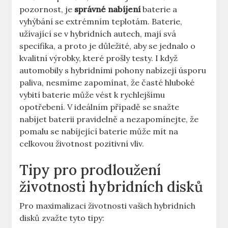
pozornost, je
správné nabíjení
baterie a
⁢vyhýbání se extrémním teplotám.‌ Baterie,
užívající se v hybridních autech, mají svá
specifika, a proto je důležité,⁣ aby se ‍jednalo o
⁣kvalitní výrobky, které prošly testy. I když
automobily​ s hybridními pohony nabízejí úsporu
paliva, ​nesmíme zapomínat,‍ že časté hluboké
vybití baterie může vést k rychlejšímu⁤
opotřebení. V ideálním ⁢případě⁤ se snažte
nabíjet baterii pravidelně a nezapomínejte, že
pomalu ‌se nabíjející baterie může⁣ mít ‌na
celkovou životnost pozitivní ⁢vliv.
Tipy ⁣pro prodloužení
životnosti hybridních ‌disků
Pro maximalizaci životnosti ‌vašich hybridních
disků zvažte‍ tyto tipy: