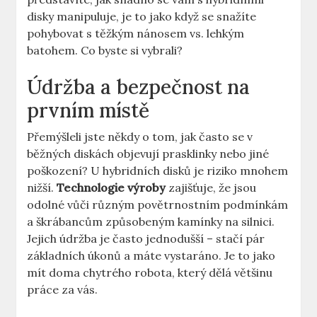
disky manipuluje, je to jako když se snažíte
pohybovat ⁢s těžkým ‌nánosem vs. lehkým
batohem. ​Co byste si vybrali?
Údržba a bezpečnost‍ na
prvním místě
Přemýšleli jste‍ někdy‍ o‍ tom, jak často se v ​
běžných⁢ diskách objevují prasklinky⁤ nebo⁢ jiné ​
poškození? U hybridních⁤ disků je riziko mnohem
nižší.
Technologie výroby
zajišťuje, že jsou
odolné vůči různým povětrnostním podmínkám
a škrábancům způsobeným kamínky na silnici.
Jejich údržba je často ‌jednodušší – stačí⁣ pár
základních úkonů a máte​ vystaráno. ⁢Je to jako
mít doma chytrého robota, ‌který dělá⁤ většinu
práce‍ za vás.