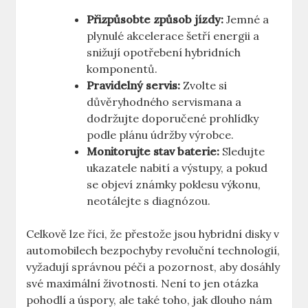
Přizpůsobte způsob jízdy:
Jemné a
plynulé akcelerace šetří energii a
‌snižují⁢ opotřebení hybridních
komponentů.
Pravidelný servis:
Zvolte si
důvěryhodného servismana a ​
dodržujte doporučené⁤ prohlídky
podle ⁢plánu údržby výrobce.
Monitorujte stav baterie:
Sledujte
ukazatele ‍nabití a ⁤výstupy, a pokud
se objeví známky poklesu výkonu,
neotálejte s diagnózou.
Celkově lze říci,​ že přestože jsou hybridní disky​ v
automobilech bezpochyby revoluční technologií,
vyžadují správnou péči a pozornost, aby dosáhly
své maximální životnosti. Není​ to ⁣jen⁤ otázka‍
pohodlí a úspory, ale také toho, jak ⁢dlouho nám