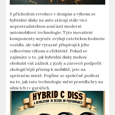
S ‌příchodem revoluce ⁢v designu a výkonu se
hybridné disky na ‌auto⁣ stávají⁢ stále ⁤více
nepostradatelnou součástí moderní
automobilové technologie. Tyto inovativní
komponenty nejenže zvyšují estetickou hodnotu
‍vozidla, ale také výrazně přispívají k ‍jeho
celkovému výkonu a efektivitě. Pokud‌ se
‍zajímáte⁤ o ⁤to, jak hybridní disky mohou
obohatit váš‌ zážitek ⁢z jízdy a zároveň podpořit​
ekologičtější⁣ přístup k mobilitě, jste na
správném místě. Pojďme ⁢se společně‌ podívat
⁣na to, jak tato technologie mění pravidla⁣ hry na
silnicích i v garážích.