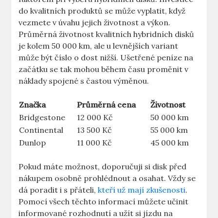
do kvalitních produktů se může vyplatit, když
vezmete v úvahu jejich⁢ životnost ‌a⁢ výkon.⁤
Průměrná životnost kvalitních⁣ hybridních disků
je kolem 50 ⁣000 km, ale ⁣u levnějších variant
může být číslo ⁢o​ dost ​nižší.⁤ Ušetřené peníze na
začátku se⁢ tak mohou ⁤během času proměnit v
náklady spojené‌ s ⁢častou‍ výměnou.
Značka
Průměrná‌ cena
Životnost
Bridgestone
12 000 Kč
50​ 000 km
Continental
13 500 Kč
55 ⁣000 ‌km
Dunlop
11 000 Kč
45 000 ‌km
Pokud máte ​možnost, doporučuji si disk před
nákupem osobně ⁢prohlédnout a ⁤osahat. Vždy se‌
dá poradit i s ⁤přáteli,
kteří už mají zkušenosti
.
Pomocí ​všech těchto informací můžete učinit
informované rozhodnutí a užít si jízdu na