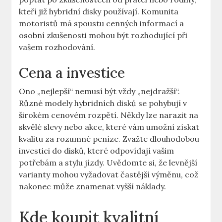
kteří⁤ již ‍hybridní⁣ disky používají. Komunita
motoristů má spoustu cenných informací ​a
osobní zkušenosti mohou být rozhodující⁢ při
vašem​ rozhodování.
Cena a ‌investice
Ono „nejlepší“ nemusí ​být vždy​ „nejdražší“.
Různé modely‌ hybridních disků⁢ se ⁢pohybují v⁤
širokém‍ cenovém ⁣rozpětí. ⁣Někdy‌ lze narazit na
skvělé slevy nebo akce, ⁢které vám umožní získat
kvalitu za​ rozumné ‌peníze. Zvažte dlouhodobou
investici⁣ do ‌disků,‍ které odpovídají vašim‌
potřebám a stylu‍ jízdy. Uvědomte si, že levnější
varianty mohou⁢ vyžadovat častější výměnu, což
nakonec může znamenat ⁣vyšší náklady.
Kde koupit kvalitní