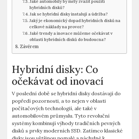
Jaké automobily by měly zvážit použití
hybridních disků?
Jak⁣ se​ hybridní disky instalují a‍ údržba?
Jaký je⁢ ekonomický dopad hybridních disků ​na
celkové náklady na ⁤provoz?
Jaké trendy a inovace ​můžeme ‍očekávat v
oblasti hybridních ‌disků do budoucna?
Závěrem
Hybridní disky: Co⁢
očekávat​ od inovací
V poslední době se hybridní disky‌ dostávají do
popředí ‌pozornosti, a to ​nejen v oblasti
⁣počítačových technologií, ale ‍také‍ v
automobilovém průmyslu. Tyto revoluční
systémy kombinují výhody tradičních pevných
disků s prvky moderních SSD. Zatímco klasické
disky jsou​ většinou ⁢pomalé a náchylné‍ k⁤