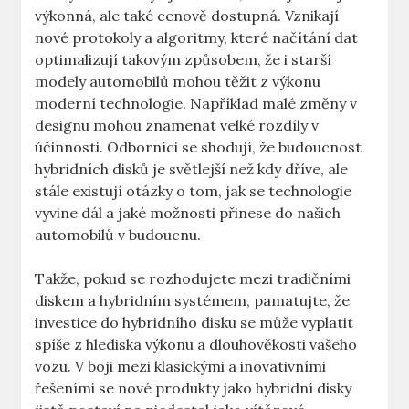
výkonná, ale ⁣také ‍cenově ​dostupná.⁤ Vznikají
nové ‍protokoly​ a algoritmy, ⁤které‍ načítání dat
optimalizují takovým způsobem, že i starší
modely automobilů mohou těžit z výkonu
moderní technologie. Například malé změny ‍v
designu mohou znamenat velké rozdíly v
účinnosti. ‌Odborníci se shodují, že budoucnost
‌hybridních disků je světlejší než⁣ kdy dříve, ale
stále existují otázky‍ o tom, ⁤jak se technologie
vyvine ⁣dál a jaké ⁤možnosti přinese do našich⁢
automobilů ‌v budoucnu.
Takže, pokud ⁢se rozhodujete mezi ‍tradičními
‌diskem a hybridním systémem, pamatujte, že⁣
investice do⁣ hybridního ‌disku se může vyplatit
spíše​ z hlediska výkonu a dlouhověkosti vašeho
vozu. V⁢ boji⁣ mezi⁤ klasickými a inovativními‍
řešeními ⁣se nové⁤ produkty jako‍ hybridní disky