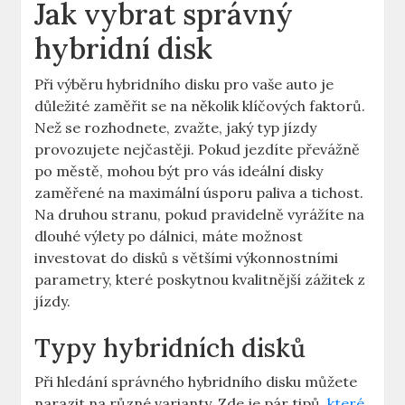
Jak vybrat správný
⁤hybridní disk
Při ​výběru hybridního disku pro vaše auto je
důležité zaměřit se na​ několik​ klíčových faktorů.
⁤Než​ se⁣ rozhodnete, zvažte, jaký typ‍ jízdy
provozujete nejčastěji. Pokud ​jezdíte převážně
po ⁤městě, mohou být pro⁣ vás ideální⁢ disky‍
zaměřené ⁣na ​maximální úsporu paliva a ​tichost.
Na⁢ druhou stranu, pokud pravidelně vyrážíte na
dlouhé výlety ⁣po ⁣dálnici, máte ‍možnost
investovat do disků s většími výkonnostními
parametry,‍ které poskytnou kvalitnější zážitek​ z
jízdy.
Typy hybridních disků
Při hledání správného hybridního disku‍ můžete
narazit na různé ‌varianty. Zde ⁤je pár tipů, ‌
které