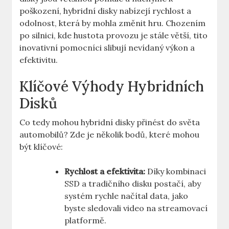
poškození, hybridní disky​ nabízejí⁣ rychlost‍ a
odolnost,‍ která ‌by mohla změnit hru. Chozením
⁢po ⁢silnici, kde hustota⁢ provozu je stále větší, ‌tito
inovativní ⁢pomocníci slibují nevídaný ⁢výkon a
efektivitu.
Klíčové Výhody Hybridních
‍Disků
Co tedy mohou hybridní ⁢disky přinést do světa
automobilů? Zde je několik bodů, které mohou
‍být klíčové:
Rychlost a ​efektivita:
Díky kombinaci⁤
SSD a tradičního ‌disku postačí, aby
systém rychle načítal⁣ data, ‌jako
byste‌ sledovali ⁣video na ‌streamovací
platformě.