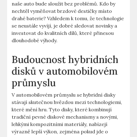
naše⁤ auto‌ bude sloužit bez problémů. Kdo by
nechtěl ⁣vyměňovat brzdové destičky místo
⁢drahé baterie? ⁣Vzhledem ‍k tomu, že technologie
se neustále​ vyvíjí, je dobré‍ sledovat novinky a⁤
investovat do kvalitních dílů,‍ které přinesou
dlouhodobé výhody.
Budoucnost hybridních ​
disků v automobilovém
průmyslu
V automobilovém⁤ průmyslu ​se‌ hybridní​ disky
stávají skutečnou ‍hvězdou mezi technologiemi,
⁢které mění hru. Tyto disky, ‌které kombinují
tradiční pevné diskové mechanismy ‌s novými,
⁤lehkými kompozitními materiály, nabízejí⁣
výrazně⁤ lepší výkon, zejména pokud jde‍ o ​