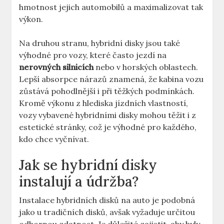
hmotnost jejich automobilů ​a maximalizovat tak
‌výkon.
Na ⁣druhou⁣ stranu, hybridní disky jsou⁣ také
výhodné ‌pro⁤ vozy,⁢ které často ‌jezdí na
nerovných‍ silnicích
nebo‍ v ​horských oblastech.
Lepší absorpce nárazů znamená, že kabina vozu
zůstává pohodlnější i při těžkých podmínkách.
Kromě ​výkonu z hlediska jízdních vlastností,
vozy vybavené hybridními ⁣disky mohou těžit i z
estetické stránky, ​což je výhodné pro každého,⁢
kdo chce vyčnívat.
Jak⁣ se​ hybridní disky
instalují a‍ údržba?
Instalace hybridních disků ‌na auto je podobná​
jako u tradičních disků, avšak vyžaduje ⁢určitou