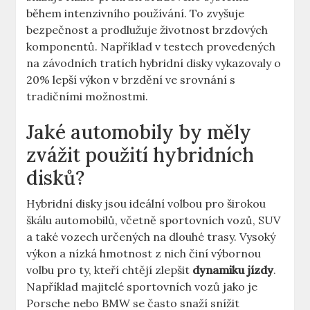
‌během intenzivního ‍používání.​ To zvyšuje
bezpečnost​ a prodlužuje životnost brzdových
komponentů. Například​ v testech provedených
na‌ závodních tratích hybridní⁣ disky vykazovaly o
20% lepší výkon⁢ v ⁣brzdění ​ve srovnání s
tradičními možnostmi.
Jaké automobily by měly
zvážit použití hybridních
disků?
Hybridní⁣ disky ⁢jsou ideální volbou​ pro širokou
škálu automobilů, včetně sportovních ‌vozů, ⁢SUV‍
a také vozech určených na ‍dlouhé trasy. Vysoký⁢
výkon​ a nízká hmotnost z nich ⁢činí výbornou⁣
volbu pro ty, kteří ​chtějí zlepšit
dynamiku jízdy
.⁢
Například majitelé sportovních ⁣vozů jako⁤ je
Porsche nebo BMW se často snaží​ snížit