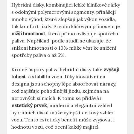
Hybridní​ disky, kombinující lehké hliníkové⁣ ráfky
s odolnými polymerovými​ segmenty,​ přinášejí ​
mnoho výhod,‍ které zlepšují‍ jak ‍výkon‍ vozidla,
tak komfort jízdy. Prvním ‌klíčovým přínosem je
nižší hmotnost
, která přímo ovlivňuje spotřebu
⁢paliva. Například, podle studií se ukazuje, že
snížení hmotnosti‌ o 10% může vést ke snížení
spotřeby paliva o až 5%.⁣
Kromě úspory paliva ⁤hybridní disky​ také
zvyšují
tuhost
‍ a‍ stabilitu​ vozu. Díky​ inovativnímu
‌designu jsou schopny lépe absorbovat ‍nárazy,
což ⁣zajišťuje ⁢pohodlnější jízdu, ⁣zejména na
nerovných silnicích. K⁤ tomu⁢ se přidává i
estetický ‍prvek
; moderní a ‍elegantní ⁢vzhled
hybridních⁣ disků ​může vylepšit celkový vzhled
⁤vozu.‍ Tento estetický benefit může ‌zvyšovat ‍i
hodnotu⁤ vozu, což ocení ‍každý majitel.