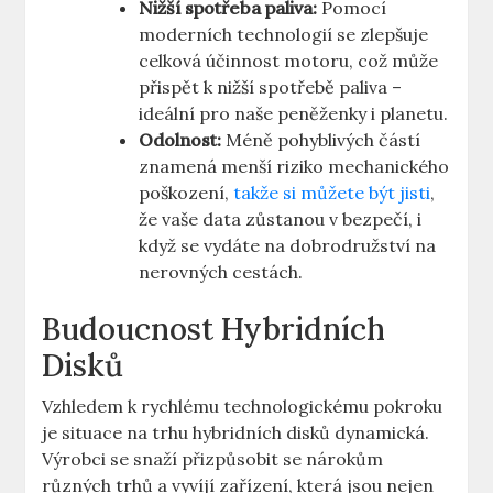
Nižší spotřeba paliva:
⁢Pomocí
moderních‍ technologií se zlepšuje
celková účinnost ⁢motoru, což⁣ může
přispět k nižší spotřebě paliva –
ideální pro naše peněženky i planetu.
Odolnost:
Méně pohyblivých částí⁣
znamená ⁣menší riziko mechanického
poškození, ‌
takže si můžete být jisti
,
⁢že vaše data ⁣zůstanou v ⁣bezpečí, i
když se vydáte⁢ na dobrodružství na
nerovných cestách.
Budoucnost⁤ Hybridních
Disků
Vzhledem k rychlému⁣ technologickému pokroku
je ‍situace na ‌trhu hybridních disků dynamická.
Výrobci ​se snaží‌ přizpůsobit se nárokům
‌různých trhů ‌a vyvíjí zařízení, která jsou ‌nejen