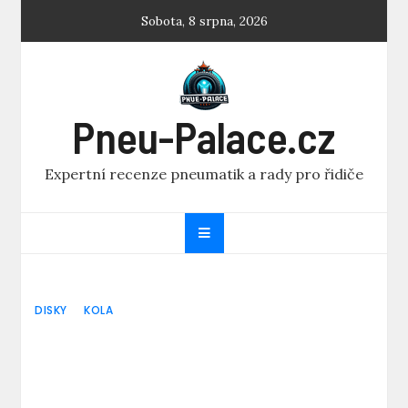
Skip
Sobota, 8 srpna, 2026
to
content
Pneu-Palace.cz
Expertní recenze pneumatik a rady pro řidiče
DISKY
KOLA