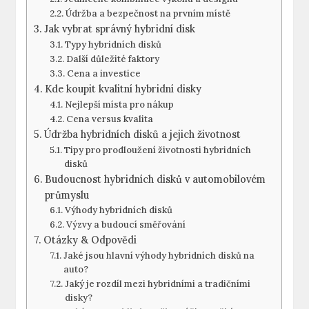
Údržba a bezpečnost‍ na prvním místě
Jak vybrat správný ⁤hybridní disk
Typy hybridních disků
Další důležité faktory
Cena a ‌investice
Kde koupit kvalitní hybridní disky
Nejlepší místa pro nákup
Cena ⁤versus kvalita
Údržba hybridních ‍disků a jejich⁢ životnost
Tipy ⁣pro prodloužení životnosti hybridních
‌disků
Budoucnost hybridních ​disků v automobilovém
průmyslu
Výhody hybridních ​disků
Výzvy⁤ a budoucí směřování
Otázky ​& Odpovědi
Jaké​ jsou hlavní výhody hybridních ​disků ‌na
auto?
Jaký ⁤je ‍rozdíl mezi hybridními a tradičními
disky?