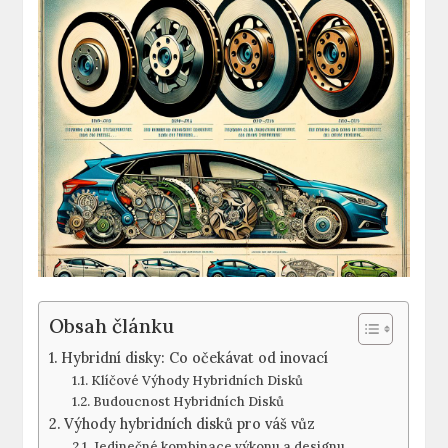
Obsah článku
Hybridní disky: Co⁢ očekávat​ od inovací
Klíčové Výhody Hybridních ‍Disků
Budoucnost⁤ Hybridních Disků
Výhody hybridních ⁤disků⁤ pro váš vůz
Jedinečné kombinace výkonu ⁣a designu