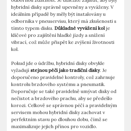
odbornou zdatnost. Je důležité zajistit, aby byly⁣
hybridní ⁢disky správně ⁣upevněny a vyváženy. V
ideálním případě⁤ by měly být⁤ instalovány u
odborníka v⁤ pneuservisu,⁤ který má ​zkušenosti ‌s
tímto typem disku.
Důkladné vyvážení kol
je
klíčové pro zajištění hladké jízdy⁣ a ‍snížení
vibrací, což může přispět ke zvýšení životnosti
kol.
Pokud jde o údržbu, hybridní ⁢disky obvykle
vyžadují
stejnou péči ‍jako tradiční​ disky
.⁤ Je
doporučeno pravidelné kontroly, což zahrnuje​
kontrolu brzdového ‌systému​ a pneumatik.
Doporučuje se také pravidelně umývat ⁣disky ⁢od
nečistot a brzdového prachu, aby se‍ předešlo
korozi. Celkově se správnou‍ péčí a pravidelným
servisem mohou hybridní disky ⁢zachovat v
perfektním ⁤stavu ⁤po dlouhou‌ dobu,⁤ čímž se
maximalizuje jejich přínos pro vozidlo.