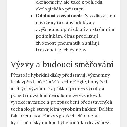
⁤ekonomicky,‍ ale​ také z pohledu
ekologického ​přístupu.
Odolnost a životnost:
Tyto⁣ disky jsou
navrženy tak, aby⁤ odolávaly⁤
zvýšenému opotřebení a extrémním
podmínkám, ‍čímž prodlužují
životnost ‍pneumatik a snižují
frekvenci jejich‌ výměny.
Výzvy⁤ a budoucí směřování
Přestože ‌hybridní disky ​představují významný
krok vpřed, jako‍ každá technologie, i ony​ čelí
určitým výzvám. Například⁢ proces výroby a
použití ⁤nových materiálů⁢ může vyžadovat
vysoké investice⁤ a přizpůsobení představených
technologií stávajícím výrobním linkám. Dalším
faktorem jsou obavy spotřebitelů o cenu –‍
hybridní disky​ mohou být ​zpočátku⁤ dražší než