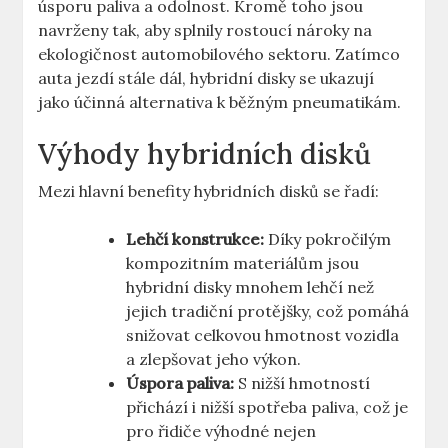
úsporu ⁤paliva a odolnost. Kromě toho jsou
navrženy tak, aby splnily rostoucí​ nároky na
ekologičnost automobilového sektoru. Zatímco
auta ‍jezdí ⁤stále ⁤dál, ⁢hybridní ⁣disky se‍ ukazují
jako účinná alternativa k‍ běžným‌ pneumatikám.
Výhody hybridních ​disků
Mezi hlavní⁣ benefity⁣ hybridních ‌disků‍ se řadí:
Lehčí konstrukce:
⁣Díky pokročilým⁤
kompozitním materiálům jsou
hybridní disky ⁤mnohem lehčí ⁣než
jejich tradiční​ protějšky, což ⁢pomáhá
snižovat celkovou hmotnost vozidla
⁣a zlepšovat​ jeho výkon.
Úspora paliva:
S‍ nižší hmotností⁣
přichází i ⁢nižší⁤ spotřeba paliva, což je‍
pro řidiče ⁢výhodné nejen