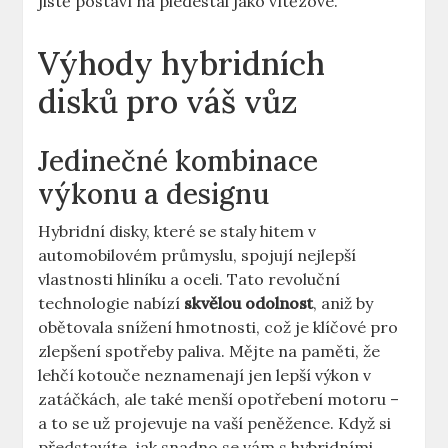
jistě postaví ⁢na piedestal jako⁢ vítězové.
Výhody hybridních
⁤disků⁤ pro váš vůz
Jedinečné kombinace
výkonu ⁣a designu
Hybridní disky, které se‌ staly hitem ​v
automobilovém průmyslu, ⁣spojují ​nejlepší
vlastnosti hliníku a oceli. Tato⁣ revoluční
technologie nabízí
skvělou‌ odolnost
, aniž by⁣
obětovala snížení⁣ hmotnosti, což je​ klíčové pro
zlepšení spotřeby ‌paliva.‌ Mějte na ⁢paměti, ⁢že
lehčí kotouče neznamenají‍ jen lepší výkon v
⁢zatáčkách, ale také menší ​opotřebení motoru ⁣–
a to‌ se‌ už ‌projevuje na vaší peněžence. ⁢Když si
představíte, jak snadno se vám s hybridními