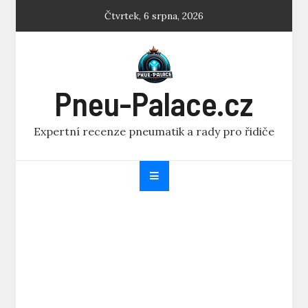
Skip
Čtvrtek, 6 srpna, 2026
to
content
Pneu-Palace.cz
Expertní recenze pneumatik a rady pro řidiče