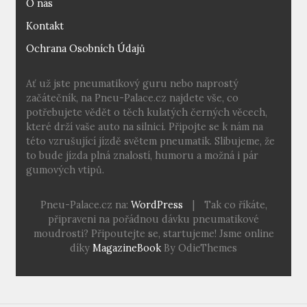
O nás
Kontakt
Ochrana Osobních Údajů
Ať už jste pneumatikový guru nebo naprostý
začátečník, na Pneu-Palace.cz najdete vše, co
potřebujete vědět o těch kulatých černých věcech,
které drží vaše auto na silnici. Připojte se k nám na
této vzrušující jízdě světem pneumatik. Slibujeme, že
to bude jízda plná znalostí, humoru a možná i pár
gumových vtipů.
Pneu-Palace.cz na:
WordPress
|
Tak co říkáte,
připraveni na pořádnou dávku pneumatikové
moudrosti? Připoutejte se, startujeme! Jsme online
díky
MagazineBook
By OdieThemes