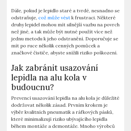
Dále, pokud je lepidlo staré a tvrdé, nesnadno se
odstraňuje, ‌
což může vést
k frustraci. Některé
druhy‌ lepidel mohou mít silnější vazbu⁤ na povrch
než jiné, a‍ tak⁤ může být nutné použít⁢ více ​než
jednu metodu k ​jeho odstranění.​ Doporučuje se
mít po ruce několik cenných pomůcek ‌a
značkové čističe, abyste snížili riziko poškození.
Jak zabránit usazování
lepidla na alu kola v
budoucnu?
Prevencí usazování lepidla na​ alu kola je důležité
dodržovat několik zásad. Prvním krokem je
výběr kvalitních pneumatik a ‌ráfkových pásků,
které minimalizují riziko ubývajícího lepidla‍
během ⁣montáže ⁤a demontáže.‍ Mnoho výrobců