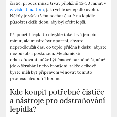
čistič, proces může⁤ trvat přibližně 15-30 minut ‍v
závislosti na tom
, jak rychle se lepidlo uvolní.
Někdy je ‍však třeba nechat čistič na lepidle
působit i delší dobu, aby‌ byl efekt lepší.
Při použití tepla to obvykle také⁤ trvá jen pár
minut, ale musíte ⁢být opatrní, abyste
neprodloužili čas, co teplo přiléhá ⁤k disku, abyste
⁣nezpůsobili poškození. Mechanické
odstraňování může být časově náročnější, ať už
jde o škrabání nebo ⁣broušení, takže celkově
byste měli být připraveni věnovat ​tomuto
procesu alespoň 1 hodinu.
Kde ‌koupit potřebné čističe
a nástroje pro odstraňování
lepidla?