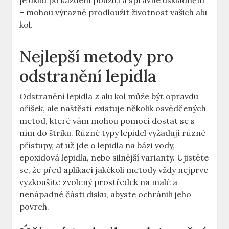
je úklid po každém použití a správné uskladnění
– ⁤mohou výrazně prodloužit životnost vašich ‌alu
kol.
Nejlepší metody pro
odstranění ⁣lepidla
Odstranění lepidla z alu kol může být opravdu
oříšek, ale naštěstí existuje několik osvědčených
metod, které vám mohou pomoci ⁤dostat se s
ním do⁢ štriku. Různé typy lepidel vyžadují různé
přístupy, ať už jde​ o lepidla na‍ bázi vody,
epoxidová lepidla, nebo silnější varianty. Ujistěte
se, že před aplikací jakékoli‌ metody vždy nejprve
vyzkoušíte‍ zvolený prostředek na malé a
nenápadné části ‍disku,⁢ abyste ochránili jeho
povrch.