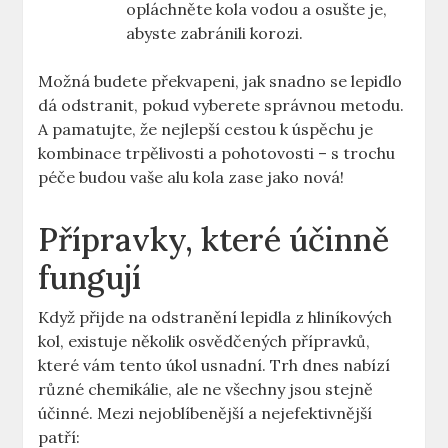
opláchněte kola vodou a osušte je,
abyste zabránili korozi.
Možná ⁣budete překvapeni, jak snadno⁢ se lepidlo ​
dá odstranit, pokud vyberete správnou metodu.
A pamatujte, ⁣že nejlepší cestou k úspěchu je
kombinace trpělivosti a pohotovosti – s trochu
péče​ budou vaše alu kola zase jako nová!
Přípravky, které účinně
fungují
Když přijde⁤ na odstranění lepidla z hliníkových
kol, existuje několik ⁢osvědčených přípravků,
‌které vám tento úkol usnadní. Trh dnes nabízí
různé chemikálie, ale ne všechny jsou stejně
‍účinné. Mezi nejoblíbenější a nejefektivnější
patří: