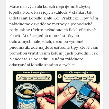
Máte na svých alu kolech nepříjemné‍ zbytky
lepidla, které kazí jejich vzhled? V článku „Jak⁤
Odstranit Lepidlo z‍ Alu Kol: Praktické Tipy“ ‍vám
nabídneme osvědčené metody a​ jednoduché
rady,​ jak se⁢ těchto nežádoucích‍ fleků efektivně
zbavit. Ať už se jedná o pozůstatky po
ochranných‌ nálepkách, nebo po výměně
pneumatik, zde najdete ⁤užitečné tipy, které vám
pomohou ⁣vrátit vašim kolům jejich původní lesk.
Nenechte se odradit – s námi zvládnete
odstranění lepidla snadno ‍a rychle!