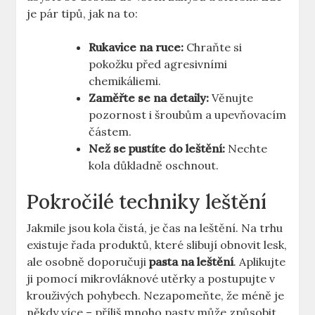
je pár tipů, jak na ‌to:
Rukavice na ruce:
Chraňte si
pokožku před agresivními
chemikáliemi.
Zaměřte ‌se na detaily:
​Věnujte
⁣pozornost i šroubům a upevňovacím
částem.
Než se pustíte do leštění:
Nechte
kola​ důkladně oschnout.
Pokročilé techniky leštění
Jakmile jsou kola čistá, je čas na leštění. Na trhu
existuje řada produktů, které slibují obnovit lesk,
ale osobně doporučuji
pasta na leštění
. Aplikujte
⁣ji pomocí⁢ mikrovláknové utěrky a postupujte v⁢
krouživých pohybech. Nezapomeňte,⁢ že méně je
někdy více – příliš mnoho ⁤pasty může způsobit,