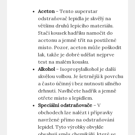
Aceton
–⁢ Tento superstar⁢
odstraňovač lepidla je skvělý ⁤na
většinu druhů lepícího materiálu.
Stačí kousek hadříku namočit do
acetonu a jemně třít na postižené
místo. Pozor, aceton může poškodit⁣
lak, takže je dobré udělat nejprve
test na malém kousku.
Alkohol
– Isopropylalkohol je další
skvělou volbou. ‍Je šetrnější k povrchu
a často účinný⁣ i bez nutnosti silného
drhnutí. Navlhčete hadřík a ⁤jemně
otřete místo s lepidlem.
Speciální odstraňovače
– V
⁢obchodech lze nalézt i přípravky
⁣navržené přímo na odstraňování
lepidel. Tyto výrobky obvykle
obsahují směs chemikálií, které se