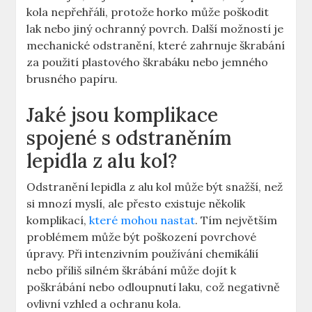
kola nepřehřáli, protože horko může poškodit
lak nebo⁢ jiný⁤ ochranný povrch. Další možností je
mechanické odstranění, které zahrnuje ​škrabání
za použití plastového škrabáku ⁣nebo jemného
brusného papíru.
Jaké⁣ jsou komplikace
spojené⁤ s ‌odstraněním
lepidla z alu ⁢kol?
Odstranění lepidla z alu kol může být snažší, než
si mnozí myslí, ale přesto existuje několik
komplikací, ⁢
které mohou nastat
. Tím největším
problémem může být poškození povrchové
úpravy. Při intenzivním‌ používání chemikálií
nebo příliš ‍silném škrábání může dojít k
poškrábání nebo odloupnutí laku, což negativně
ovlivní vzhled a ochranu kola.