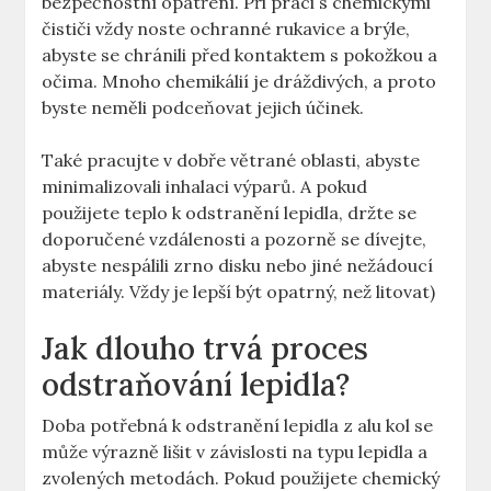
bezpečnostní opatření. Při práci⁢ s chemickými
⁣čističi vždy ​noste​ ochranné rukavice a brýle,
abyste se chránili před kontaktem s pokožkou a
očima. ⁤Mnoho chemikálií je dráždivých, a proto
byste ​neměli⁣ podceňovat jejich účinek.
Také pracujte v dobře větrané oblasti, abyste
minimalizovali inhalaci výparů. A ‍pokud
použijete⁤ teplo k odstranění lepidla, ​držte se
doporučené⁤ vzdálenosti a pozorně ⁤se‌ dívejte,
abyste nespálili zrno disku nebo jiné​ nežádoucí⁢
materiály. Vždy je lepší být opatrný, než litovat)
Jak dlouho trvá proces
odstraňování lepidla?
Doba potřebná k odstranění lepidla z alu kol se
může výrazně lišit v závislosti na ⁣typu lepidla a⁤
zvolených metodách. Pokud použijete chemický