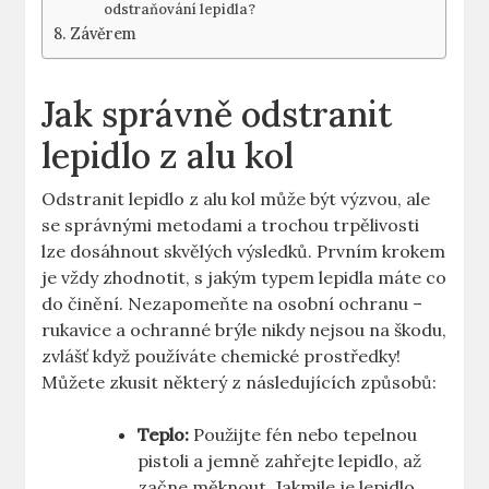
odstraňování lepidla?
Závěrem
Jak ​správně odstranit
lepidlo z alu kol
Odstranit lepidlo z⁣ alu kol může být ‍výzvou,⁣ ale
se správnými metodami a trochou trpělivosti
lze ⁢dosáhnout skvělých⁤ výsledků. Prvním krokem
je vždy zhodnotit, ‍s jakým typem lepidla máte co
‍do činění. Nezapomeňte na⁢ osobní​ ochranu –
rukavice a ochranné brýle nikdy nejsou na škodu,
zvlášť když ⁢používáte chemické prostředky!
Můžete zkusit některý z následujících způsobů:
Teplo:
Použijte⁣ fén nebo‍ tepelnou
pistoli a ‌jemně​ zahřejte lepidlo, až
začne měknout.‍ Jakmile je lepidlo