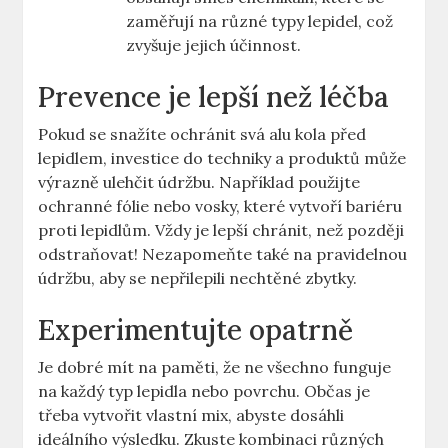
zaměřují na různé typy lepidel, což‌
zvyšuje jejich účinnost.
Prevence je lepší ‌než léčba
Pokud se snažíte ochránit svá alu kola ‌před
lepidlem, investice do⁣ techniky ​a ‍produktů může
výrazně ‍ulehčit ‌údržbu. Například použijte
ochranné fólie nebo vosky, které​ vytvoří bariéru⁣
proti lepidlům. Vždy je lepší chránit, než později
odstraňovat!‌ Nezapomeňte také na pravidelnou
údržbu,⁤ aby se nepřilepili nechtěné zbytky.
Experimentujte opatrně
Je dobré mít na paměti, že ne všechno funguje
na každý⁤ typ lepidla​ nebo ​povrchu. Občas je
třeba vytvořit vlastní mix, abyste dosáhli
ideálního výsledku. Zkuste kombinaci různých