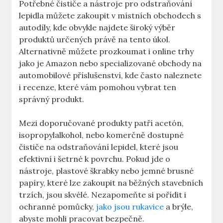
Potřebné čističe a nástroje⁣ pro odstraňování
lepidla můžete zakoupit v ​místních obchodech s
autodíly,⁤ kde ‌obvykle najdete široký ⁢výběr
produktů určených právě na tento úkol.‌
Alternativně‌ můžete prozkoumat i online trhy
jako je‌ Amazon nebo specializované obchody na
‌automobilové příslušenství, kde často naleznete
i recenze, ​které vám pomohou vybrat ten
správný produkt.
Mezi doporučované produkty ​patří⁢ acetón,
isopropylalkohol, nebo komerčně dostupné ​
čističe na odstraňování lepidel, které jsou
efektivní i šetrné‌ k povrchu. Pokud ‌jde o
nástroje, plastové škrabky nebo jemné brusné
papíry, které lze zakoupit na běžných stavebních
trzích, ⁢jsou skvélé. Nezapomeňte si pořídit i⁣
ochranné⁤ pomůcky,
jako jsou rukavice
a brýle,
abyste mohli pracovat bezpečně.