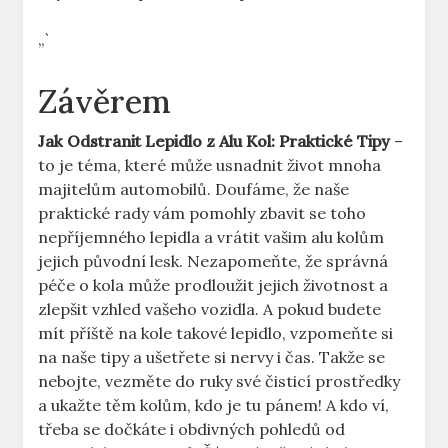
„` ⁤
Závěrem
Jak Odstranit Lepidlo z Alu⁤ Kol: Praktické Tipy
–
to je téma, které může usnadnit ​život mnoha
majitelům automobilů. Doufáme, že⁢ naše
praktické⁤ rady vám pomohly zbavit se toho
nepříjemného ‍lepidla ⁣a vrátit⁢ vašim alu kolům
jejich původní lesk. Nezapomeňte, že správná
péče o kola může prodloužit jejich životnost a
zlepšit vzhled vašeho vozidla.⁢ A pokud budete
mít příště‌ na kole takové lepidlo, vzpomeňte si
na naše tipy a ušetřete si nervy ‍i čas. ⁤Takže se
nebojte, vezměte do ruky své čisticí prostředky
a ukažte těm kolům, kdo je tu pánem! A kdo ví,
třeba ⁢se dočkáte i obdivných pohledů od