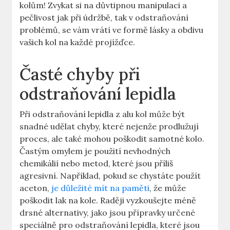
kolům! Zvykat si na důvtipnou manipulaci a
pečlivost ​jak při údržbě, tak ‌v odstraňování
problémů, se vám vrátí ​ve formě lásky a obdivu⁣
vašich kol na každé projížďce.
Časté ⁢chyby při
odstraňování lepidla
Při odstraňování lepidla z alu⁣ kol může​ být
snadné udělat‌ chyby,⁣ které nejenže prodlužují
proces, ale také mohou poškodit samotné kolo.⁤
Častým omylem je použití nevhodných
chemikálií nebo metod, které jsou příliš
agresivní. Například, pokud se chystáte použít
aceton, ⁢
je důležité mít na paměti
, že může
poškodit lak na kole. Raději ⁤vyzkoušejte méně
drsné alternativy, jako jsou ⁤přípravky​ určené
speciálně pro odstraňování lepidla, které jsou