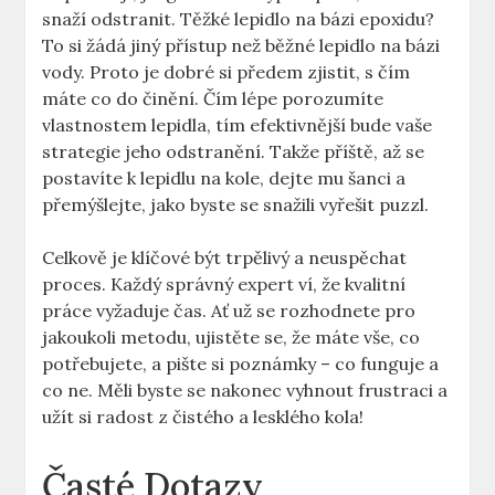
snaží odstranit. Těžké lepidlo na bázi⁣ epoxidu?
To si žádá jiný přístup než ‌běžné lepidlo​ na bázi
vody. Proto ⁣je dobré⁢ si předem zjistit, s čím
máte‌ co do činění. Čím lépe porozumíte
⁣vlastnostem lepidla, tím ​efektivnější bude⁤ vaše
strategie jeho​ odstranění. ‌Takže příště, ⁤až se⁢
postavíte k lepidlu na kole, dejte mu šanci a
přemýšlejte, jako byste se snažili ‌vyřešit puzzl.
Celkově je klíčové být trpělivý a neuspěchat
proces. ‌Každý správný expert ví, ⁤že kvalitní
práce vyžaduje čas. Ať už se rozhodnete pro ​
jakoukoli metodu, ⁤ujistěte se, že máte vše, co
potřebujete, ⁢a ⁣pište si poznámky – co funguje a
co ne. Měli byste se⁤ nakonec vyhnout frustraci a
užít si radost z čistého a lesklého ‍kola!
Časté Dotazy