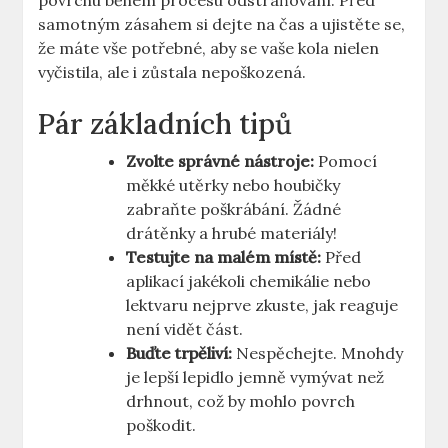
povrchu během procesu odstraňování. Před
samotným zásahem si dejte na ⁤čas a ujistěte se,
že máte vše potřebné, aby se vaše kola nielen
vyčistila, ale ​i zůstala nepoškozená.
Pár základních tipů
Zvolte ​správné⁤ nástroje:
Pomocí
měkké utěrky nebo houbičky
zabraňte poškrábání. Žádné
drátěnky a hrubé materiály!
Testujte na ‍malém místě:
Před⁣
aplikací jakékoli chemikálie ​nebo⁢
lektvaru ⁣nejprve zkuste, jak reaguje
⁤není vidět část.
Buďte trpěliví:
Nespěchejte. Mnohdy
je lepší lepidlo jemně vymývat než
drhnout, což⁤ by mohlo povrch
poškodit.