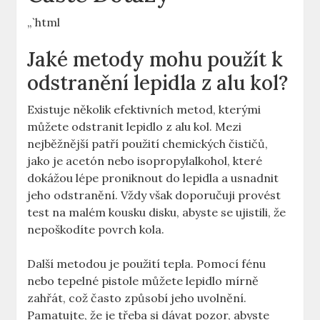
„`html
Jaké metody ​mohu použít k
odstranění lepidla ⁤z alu kol?
Existuje několik​ efektivních metod, kterými
můžete odstranit lepidlo z alu kol.‍ Mezi
⁣nejběžnější patří použití chemických čističů, ​
jako je acetón nebo isopropylalkohol, které
dokážou lépe proniknout do lepidla​ a usnadnit
jeho odstranění. Vždy⁢ však doporučuji provést
test‌ na malém kousku disku, abyste se ujistili, že⁣
nepoškodíte povrch kola.
Další metodou je⁤ použití tepla. Pomocí​ fénu
nebo tepelné pistole ​můžete lepidlo mírně
zahřát, což často způsobí jeho uvolnění.
Pamatujte, že ‌je třeba si dávat pozor, abyste​