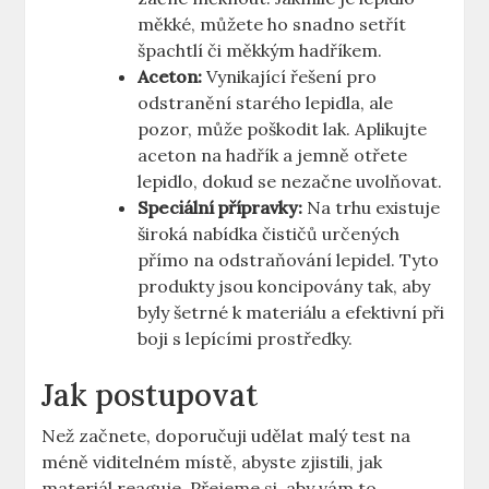
měkké, můžete ho snadno setřít
špachtlí či⁢ měkkým hadříkem.
Aceton:
Vynikající řešení pro
odstranění starého lepidla, ale
pozor, může poškodit lak. Aplikujte
aceton na‌ hadřík a jemně otřete
lepidlo, dokud se nezačne‌ uvolňovat.
Speciální ⁣přípravky:
Na trhu existuje
široká nabídka⁣ čističů určených
přímo na​ odstraňování lepidel. ​Tyto
produkty jsou koncipovány tak, ‌aby
byly šetrné k materiálu a efektivní při
boji s lepícími prostředky.
Jak postupovat
Než začnete, doporučuji udělat malý ​test na
⁢méně viditelném místě, abyste zjistili, jak⁤
materiál reaguje. Přejeme si, aby vám to