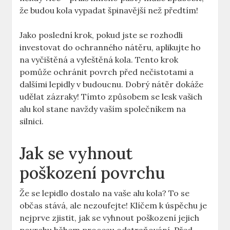
⁢že budou kola vypadat špinavější než‍ předtím!
Jako poslední‍ krok, ⁣pokud jste se rozhodli
⁢investovat do ochranného nátěru, aplikujte ‌ho
na ‍vyčištěná a vyleštěná kola. Tento krok
pomůže ochránit povrch před nečistotami ‌a
dalšími lepidly‌ v​ budoucnu. Dobrý nátěr dokáže
udělat zázraky! Tímto způsobem se lesk‌ vašich
alu kol stane navždy vaším společníkem ⁣na
silnici.
Jak se vyhnout
poškození povrchu
Že se lepidlo dostalo⁤ na vaše alu kola? To se
občas stává, ale nezoufejte! Klíčem k ⁤úspěchu je
nejprve zjistit, jak se vyhnout poškození jejich​