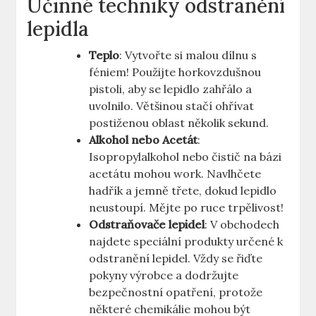
Účinné techniky odstranění
lepidla
Teplo
: Vytvořte si malou dílnu s
féniem! Použijte horkovzdušnou‍
pistoli, aby se lepidlo zahřálo a
uvolnilo. Většinou stačí ohřívat
postiženou oblast⁣ několik sekund.
Alkohol ⁢nebo‍ Acetát
:
Isopropylalkohol nebo čistič na bázi
acetátu mohou work. Navlhčete
hadřík a jemně třete, dokud lepidlo
neustoupí. Mějte po ruce trpělivost!
Odstraňovače‌ lepidel
: V obchodech
najdete speciální produkty⁢ určené k
odstranění lepidel. Vždy se řiďte
pokyny‌ výrobce a ⁣dodržujte
bezpečnostní opatření, protože
některé chemikálie mohou být