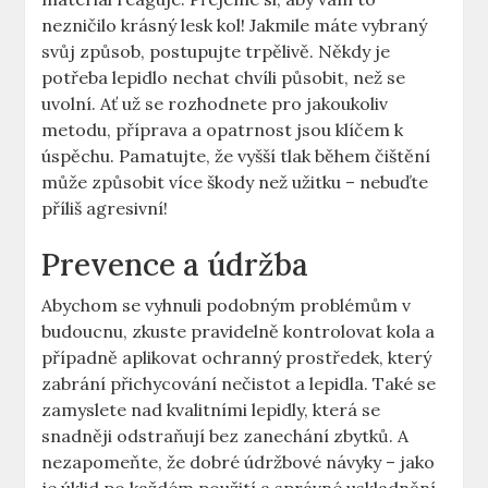
nezničilo krásný lesk kol! Jakmile máte⁢ vybraný
⁢svůj‍ způsob, postupujte trpělivě. Někdy je
potřeba lepidlo nechat ‌chvíli působit, než se
uvolní. Ať už se rozhodnete pro jakoukoliv
metodu, příprava a opatrnost⁢ jsou klíčem⁣ k
úspěchu. Pamatujte, že vyšší tlak během čištění
⁣může způsobit ‌více škody než užitku – nebuďte
příliš agresivní!
Prevence a údržba
Abychom se vyhnuli podobným problémům ⁢v
budoucnu, zkuste pravidelně ​kontrolovat kola a ​
případně aplikovat ochranný⁤ prostředek, který
zabrání přichycování nečistot a lepidla. Také se
zamyslete nad ‌kvalitními lepidly, která‍ se‌
snadněji odstraňují bez zanechání zbytků. A
nezapomeňte, že dobré údržbové návyky – jako