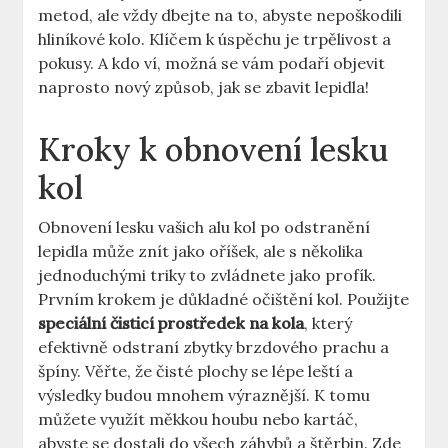
metod, ale vždy dbejte ⁣na to, abyste nepoškodili
hliníkové ​kolo. Klíčem k úspěchu je trpělivost a
pokusy. A kdo ví, možná se vám podaří objevit
naprosto nový ⁣způsob, jak se ⁢zbavit lepidla!
Kroky k obnovení lesku
kol
Obnovení lesku vašich⁤ alu kol po odstranění
lepidla může znít jako oříšek, ale s několika
jednoduchými triky to zvládnete jako profík.
Prvním ⁢krokem je důkladné očištění kol. Použijte
speciální čisticí prostředek na kola
, který
efektivně odstraní zbytky brzdového prachu a
špíny. Věřte, že čisté plochy se lépe‍ leští a
výsledky budou mnohem‍ výraznější. K tomu
můžete využít měkkou houbu nebo kartáč,
abyste se dostali do všech záhybů a štěrbin. Zde