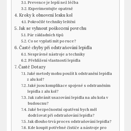
Prevence je lepší ‌než léčba
Experimentujte opatrně
Kroky k obnovení lesku kol
Pokročilé techniky leštění
Jak se vyhnout poškození povrchu
Pár základních tipů
Co se vyplatí mít po ruce?
Časté ⁢chyby při odstraňování lepidla
Nesprávné nástroje a techniky
Přehlížení⁢ vlastností ⁤lepidla
Časté Dotazy
Jaké metody ​mohu použít k odstranění lepidla
⁤z alu kol?
Jaké⁣ jsou komplikace spojené⁤ s ‌odstraněním
lepidla z alu ⁢kol?
Jak zabránit usazování lepidla na alu kola v
budoucnu?
Jaké bezpečnostní opatření bych‌ měl
dodržovat při odstraňování lepidla?
Jak dlouho trvá proces odstraňování lepidla?
Kde ‌koupit potřebné čističe a nástroje pro