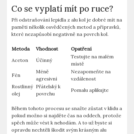
Co se vyplatí mít po ruce?
Při odstraňování lepidla ⁤z alu kol je dobré⁣ mít na
paměti ⁢několik osvědčených metod ⁢a‍ přípravků,
které nezapůsobí⁤ negativně na povrch ⁣kol.
Metoda
Vhodnost
Opatření
Testujte ‍na malém
Aceton
Účinný
místě
Méně
Nezapomeňte na
Fén
agresivní
vzdálenost
Rostlinný
Přátelský k
Pomalu aplikujte
olej
povrchu
Během tohoto procesu se snažte zůstat v klidu a
pokud možno si⁤ najděte čas na oddech, protože
spěch může vést k nehodám. A to už byste si
opravdu nechtěli škodit svým‌ krásným alu