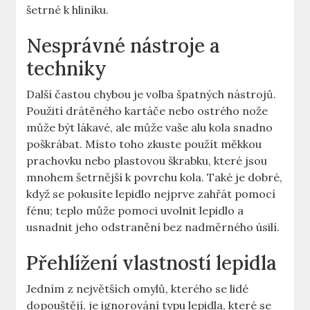
šetrné k hliníku.
Nesprávné nástroje a
techniky
Další častou chybou je volba špatných nástrojů.
Použití drátěného kartáče nebo ostrého nože
může být lákavé, ale‌ může vaše alu kola snadno
poškrábat. Místo toho zkuste použít měkkou
prachovku ‍nebo ⁤plastovou⁣ škrabku, které jsou
⁣mnohem šetrnější k povrchu kola. Také je ⁤dobré,
když se pokusíte lepidlo⁢ nejprve zahřát pomocí
fénu; teplo může pomoci uvolnit lepidlo a
usnadnit jeho odstranění bez nadměrného úsilí.
Přehlížení⁢ vlastností ⁤lepidla
Jedním z‌ největších omylů, kterého se ‌lidé
⁣dopouštějí,‍ je ignorování typu lepidla, které se