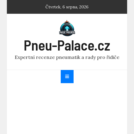
Skip
Čtvrtek, 6 srpna, 2026
to
content
Pneu-Palace.cz
Expertní recenze pneumatik a rady pro řidiče