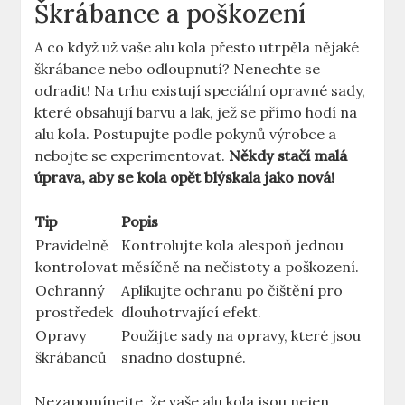
Škrábance a poškození
A co když už vaše alu kola přesto utrpěla nějaké
škrábance nebo odloupnutí? Nenechte se
odradit! Na trhu existují speciální opravné sady,
které obsahují barvu a lak, jež se přímo hodí na
alu kola. Postupujte podle pokynů výrobce a
nebojte se experimentovat.
Někdy stačí malá
úprava, aby se kola opět blýskala jako nová!
Tip
Popis
Pravidelně
Kontrolujte kola alespoň jednou
kontrolovat
měsíčně na nečistoty a poškození.
Ochranný
Aplikujte ochranu po čištění pro
prostředek
dlouhotrvající efekt.
Opravy
Použijte sady na opravy, které jsou
škrábanců
snadno dostupné.
Nezapomínejte, že vaše alu kola jsou nejen