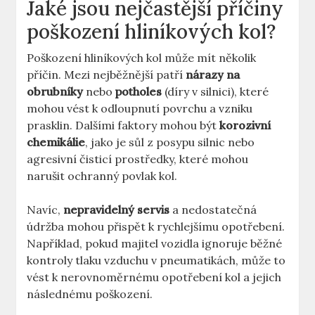
Jaké jsou nejčastější příčiny
poškození hliníkových kol?
Poškození hliníkových kol může mít několik
příčin. Mezi nejběžnější patří
nárazy na
obrubníky
nebo
potholes
(díry v silnici), které
mohou vést k odloupnutí povrchu a vzniku
prasklin. Dalšími faktory mohou být
korozivní
chemikálie
, jako je sůl z posypu silnic nebo
agresivní čisticí prostředky, které mohou
narušit ochranný povlak kol.
Navíc,
nepravidelný servis
a nedostatečná
údržba mohou přispět k rychlejšímu opotřebení.
Například, pokud majitel vozidla ignoruje běžné
kontroly tlaku vzduchu v pneumatikách, může to
vést k nerovnoměrnému opotřebení kol a jejich
následnému poškození.