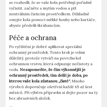
se rozhodli, že se vaše kola potřebují pořádně
vyčistit, začněte s mytím vodou a pH
neutrálním čisticím prostředkem. Důkladně
omyjte kola pomocí měkké houby nebo kartáče,
abyste předešli škrábancům.
Péče a ochrana
Po vyčištění je dobré aplikovat speciální
ochranný prostředek. Tento krok je velmi
důležitý, protože vytváří na povrchu kol
ochrannou vrstvu, která odpuzuje nečistoty a
vodu.
Nezapomeňte, že čím výkonnější je
ochranný prostředek, tím delší je doba, po
kterou vaše kola zůstanou „čisté“.
Mnoho
výrobců doporučuje ošetření každé tři až šest
měsíců. Při výběru přípravku si dejte pozor na ty
bez abrazivních složek.