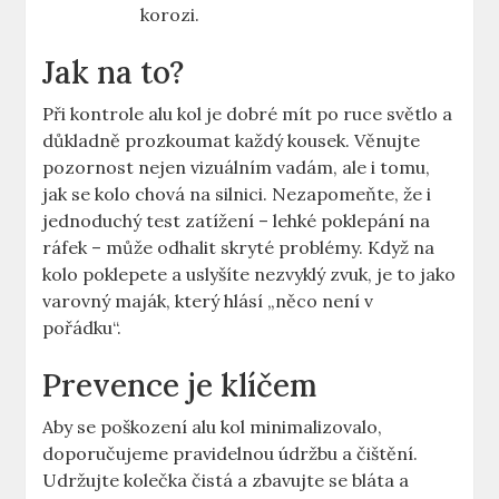
korozi.
Jak na to?
Při kontrole alu kol je dobré mít po ruce světlo a
důkladně prozkoumat každý kousek. Věnujte
pozornost nejen vizuálním vadám, ale i tomu,
jak se kolo chová na silnici. Nezapomeňte, že i
jednoduchý test zatížení – lehké poklepání na
ráfek – může odhalit skryté problémy. Když na
kolo poklepete a uslyšíte nezvyklý zvuk, je to jako
varovný maják, který hlásí „něco není v
pořádku“.
Prevence je klíčem
Aby se poškození alu kol minimalizovalo,
doporučujeme pravidelnou údržbu a čištění.
Udržujte kolečka čistá a zbavujte se bláta a