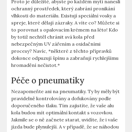
Proto je důležité, abyste po každém mytí nanesli
ochranný prostředek, který zabrání pronikání
vlhkosti do materiálu. Existují speciální vosky a
spreje, které dělají zázraky. A víte co? Můžete si
to porovnat s opalovacím krémem na léto! Kdo
by totiž nechtěl chránit svá kola před
nebezpečným UV zářením a oxidačními
procesy? Navíc, *některé z těchto přípravků
dokonce odpuzují špínu a zabraňují rychlejšímu
hromadění nečistot.*
Péče o pneumatiky
Nezapomeňte ani na pneumatiky. Ty by měly být
pravidelně kontrolovány a dofukovány podle
doporučeného tlaku. Tím zajistíte, že vaše alu
kola budou mít optimální kontakt s vozovkou.
Jakmile se o ně začnete starat, uvidíte, že i vaše
jízda bude plynulejší. A v případě, že se náhodou