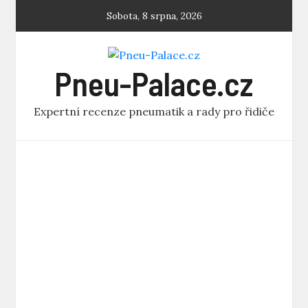
Skip
Sobota, 8 srpna, 2026
to
content
Pneu-Palace.cz
Expertní recenze pneumatik a rady pro řidiče