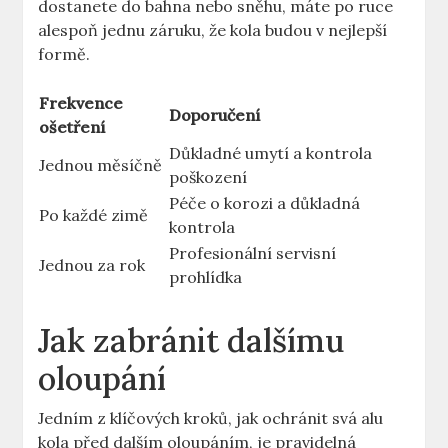
dostanete do bahna nebo sněhu, máte po ruce
alespoň jednu záruku, že kola budou v nejlepší
formě.
Frekvence
Doporučení
ošetření
Důkladné umytí a kontrola
Jednou měsíčně
poškození
Péče o korozi a důkladná
Po každé zimě
kontrola
Profesionální servisní
Jednou za rok
prohlídka
Jak zabránit dalšímu
oloupání
Jedním z klíčových kroků, jak ochránit svá alu
kola před dalším oloupáním, je pravidelná