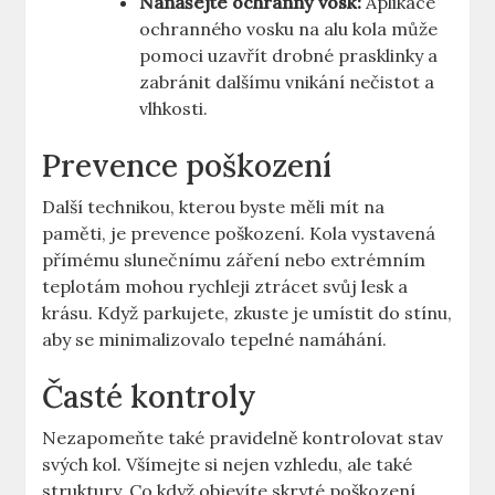
Nanášejte ochranný vosk:
Aplikace
ochranného vosku na alu kola může
pomoci uzavřít drobné prasklinky a
zabránit dalšímu vnikání nečistot a
vlhkosti.
Prevence poškození
Další technikou, kterou byste měli mít na
paměti, je prevence poškození. Kola vystavená
přímému slunečnímu záření nebo extrémním
teplotám mohou rychleji ztrácet svůj lesk a
krásu. Když parkujete, zkuste je umístit do stínu,
aby se minimalizovalo tepelné namáhání.
Časté kontroly
Nezapomeňte také pravidelně kontrolovat stav
svých kol. Všímejte si nejen vzhledu, ale také
struktury. Co když objevíte skryté poškození,