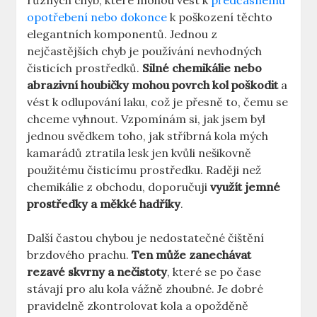
různých chyb, které mohou vést k
předčasnému
opotřebení nebo dokonce
k poškození těchto
elegantních komponentů. Jednou z
nejčastějších chyb je používání nevhodných
čisticích prostředků.
Silné chemikálie nebo
abrazivní houbičky mohou povrch kol poškodit
a
vést k odlupování laku, což je přesně to, čemu se
chceme vyhnout. Vzpomínám si, jak jsem byl
jednou svědkem toho, jak stříbrná kola mých
kamarádů ztratila lesk jen kvůli nešikovně
použitému čisticímu prostředku. Raději než
chemikálie z obchodu, doporučuji
využít jemné
prostředky a měkké hadříky
.
Další častou chybou je nedostatečné čištění
brzdového prachu.
Ten může zanechávat
rezavé skvrny a nečistoty
, které se po čase
stávají pro alu kola vážně zhoubné. Je dobré
pravidelně zkontrolovat kola a opožděně