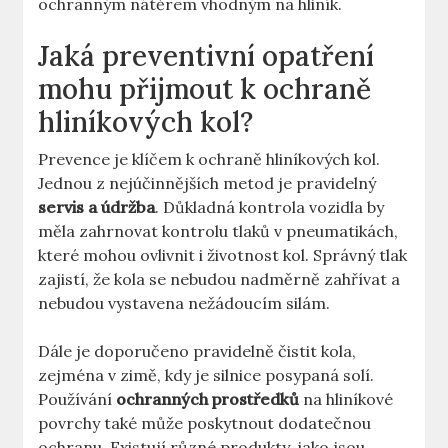
ochranným nátěrem vhodným na hliník.
Jaká preventivní opatření
mohu přijmout k ochraně
hliníkových kol?
Prevence je klíčem k ochraně hliníkových kol.
Jednou z nejúčinnějších metod je pravidelný
servis a údržba
. Důkladná kontrola vozidla by
měla zahrnovat kontrolu tlaků v pneumatikách,
které mohou ovlivnit i životnost kol. Správný tlak
zajistí, že kola se nebudou nadměrně zahřívat a
nebudou vystavena nežádoucím silám.
Dále je doporučeno pravidelně čistit kola,
zejména v zimě, kdy je silnice posypaná solí.
Používání
ochranných prostředků
na hliníkové
povrchy také může poskytnout dodatečnou
ochranu. Existují různé produkty, jako jsou