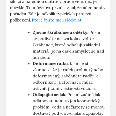
silnici a najednou ucítíte vibrace více, než je
obvyklé. To může být první signál, že něco není v
pořádku. Zde je několik typických projevů
poškození,
které byste měli sledovat
:
Zjevné škrábance a oděrky:
Pokud
se podíváte na svá kola a vidíte
škrábance, které odhalují základní
materiál, je na čase zamyslet se nad
údržbou.
Deformace ráfku:
Jakmile si
všimnete, že je ráfek prohnutý nebo
deformovaný, zaběhněte raději k
odborníkovi. Deformace může
ovlivnit jízdní vlastnosti vozidla.
Odlupující se lak:
Pokud začíná lak
odlupovat, není to jen kosmetický
problém. Voda a nečistoty se mohou
dostávat pod vrstvu laku a způsobit