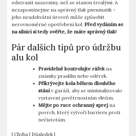
odstranit usazeniny, než se stanou trvalými. A
nezapomínejme na správný tlak pneumatik –
jeho neadekvátní úroveň může způsobit
nerovnoměrné opotřebení kol.
Před vydáním se
na silnici si tedy ověřte, že máte správný tlak!
Pár dalších tipů pro údržbu
alu kol
Pravidelně kontrolujte ráfek
na
známky prasklin nebo oděrek.
Přikrývejte kola během dlouhého
stání
v garáži, aby se minimalizovalo
vystavení povětrnostním vlivům.
Mějte po ruce ochranný sprej
na
povrch, který vytvoří barrieru proti
nečistotám.
| Chyba | Důsledek |