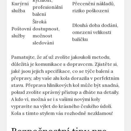
Rychlost,
Kurýrní
Přecenění nákladů,
profesionální
služba
riziko poškození
balení
Široká
Dlouhá doba dodání,
Poštovní
dostupnost,
omezení velikosti
služby
možnost
balíčku
sledování
Pamatujte, že ať už zvolíte jakoukoli metodu,
důležitá je komunikace s dopravcem. Zjistěte si,
jaké jsou jejich specifikace, co se týče balení a
přepravy, aby vaše alu kola dorazila v perfektním
stavu. Přeprava hliníkových kol může být snadná,
pokud zvolíte správný přístup a dbáte na detaily.
A kdo ví, možná se i s vašimi novými koly
vypravíte na výlet do krásného českého údolí.
Kola s tímto stylem vás rozhodně nezklamou!