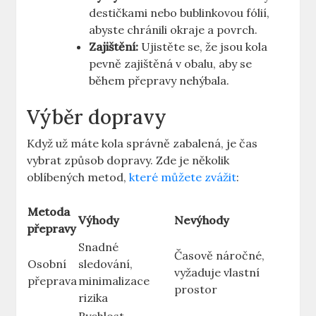
destičkami nebo bublinkovou fólií,
abyste chránili okraje a povrch.
Zajištění:
Ujistěte se, že jsou kola
pevně zajištěná v obalu, aby se
během přepravy nehýbala.
Výběr dopravy
Když už máte kola správně zabalená, je čas
vybrat způsob dopravy. Zde je několik
oblíbených metod,
které můžete zvážit
:
Metoda
Výhody
Nevýhody
přepravy
Snadné
Časově náročné,
Osobní
sledování,
vyžaduje vlastní
přeprava
minimalizace
prostor
rizika