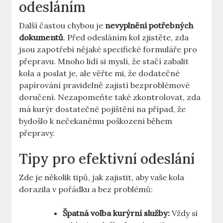
odesláním
Další častou chybou je
nevyplnění potřebných
dokumentů
. Před odesláním kol zjistěte, zda
jsou zapotřebí nějaké specifické formuláře pro
přepravu. Mnoho lidí si myslí, že stačí zabalit
kola a poslat je, ale věřte mi, že dodatečné
papírování pravidelně zajistí bezproblémové
doručení. Nezapomeňte také zkontrolovat, zda
má kurýr dostatečné pojištění na případ, že
bydošlo k nečekanému poškození během
přepravy.
Tipy pro efektivní odeslání
Zde je několik tipů, jak zajistit, aby vaše kola
dorazila v pořádku a bez problémů:
Špatná volba kurýrní služby:
Vždy si