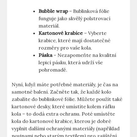
Bubble wrap
– Bublinková fólie
funguje jako skvělý polstrovací
materiál.
Kartonové krabice
– Vyberte
krabice, které mají dostatečné
rozměry pro vaše kola.
Páska
– Nezapomeňte na kvalitní
lepicí pásku, která udrží vše
pohromadě.
Nyní, když máte potřebné materiály, je čas na
samotné balení. Začněte tak, že každé kolo
zabalíte do bublinkové fólie. Můžete použít také
kartonové desky, které umístíte kolem ráfku
kola – to dodá extra ochranu. Poté umístěte
kola do kartonové krabice, kterou je dobré
vyplnit dalšími ochranými materiály (například
novinami nebo starým textilem) pro zajištění