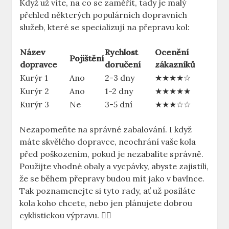
Když už víte, na co se zaměřit, tady je malý
přehled některých populárních dopravních
služeb, které se specializují na přepravu kol:
Název
Rychlost
Ocenění
Pojištění
dopravce
doručení
zákazníků
Kurýr 1
Ano
2-3 dny
★★★★☆
Kurýr 2
Ano
1-2 dny
★★★★★
Kurýr 3
Ne
3-5 dní
★★★☆☆
Nezapomeňte na správné zabalování. I když
máte skvělého dopravce, neochrání vaše kola
před poškozením, pokud je nezabalíte správně.
Použijte vhodné obaly a vycpávky, abyste zajistili,
že se během přepravy budou mít jako v bavlnce.
Tak poznamenejte si tyto rady, ať už posíláte
kola koho chcete, nebo jen plánujete dobrou
cyklistickou výpravu. 🚴‍♂️