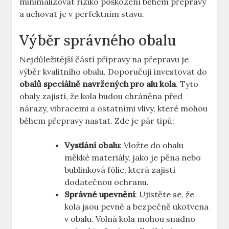
minimalizovat riziko poškození během přepravy
a uchovat je v perfektním stavu.
Výběr správného obalu
Nejdůležitější částí přípravy na přepravu je
výběr kvalitního obalu. Doporučuji investovat do
obalů speciálně navržených pro alu kola
. Tyto
obaly zajistí, že kola budou chráněna před
nárazy, vibracemi a ostatními vlivy, které mohou
během přepravy nastat. Zde je pár tipů:
Vystlání obalu
: Vložte do obalu
měkké materiály, jako je pěna nebo
bublinková fólie, která zajistí
dodatečnou ochranu.
Správné upevnění
: Ujistěte se, že
kola jsou pevně a bezpečně ukotvena
v obalu. Volná kola mohou snadno