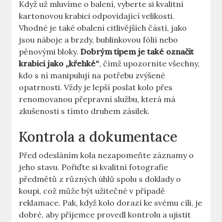
Když už mluvíme o balení, vyberte si kvalitní
kartonovou krabici odpovídající velikosti.
Vhodné je také obalení citlivějších částí, jako
jsou náboje a brzdy, bublinkovou fólií nebo
pěnovými bloky.
Dobrým tipem je také označit
krabici jako „křehké“
, čímž upozorníte všechny,
kdo s ní manipulují na potřebu zvýšené
opatrnosti. Vždy je lepší poslat kolo přes
renomovanou přepravní službu, která má
zkušenosti s tímto druhem zásilek.
Kontrola a dokumentace
Před odesláním kola nezapomeňte záznamy o
jeho stavu. Pořiďte si kvalitní fotografie
předmětů z různých úhlů spolu s doklady o
koupi, což může být užitečné v případě
reklamace. Pak, když kolo dorazí ke svému cíli, je
dobré, aby příjemce provedl kontrolu a ujistit