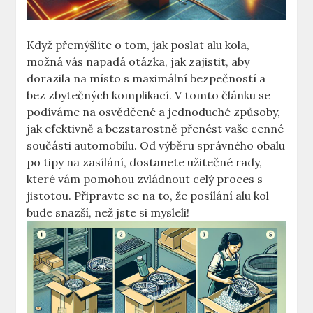
Když přemýšlíte o tom, jak poslat alu kola,
možná vás napadá otázka, jak zajistit, aby
dorazila na místo s maximální bezpečností a
bez zbytečných komplikací. V tomto článku se
podíváme na osvědčené a jednoduché způsoby,
jak efektivně a bezstarostně přenést vaše cenné
součásti automobilu. Od výběru správného obalu
po tipy na zasílání, dostanete užitečné rady,
které vám pomohou zvládnout celý proces s
jistotou. Připravte se na to, že posílání alu kol
bude snazší, než jste si mysleli!