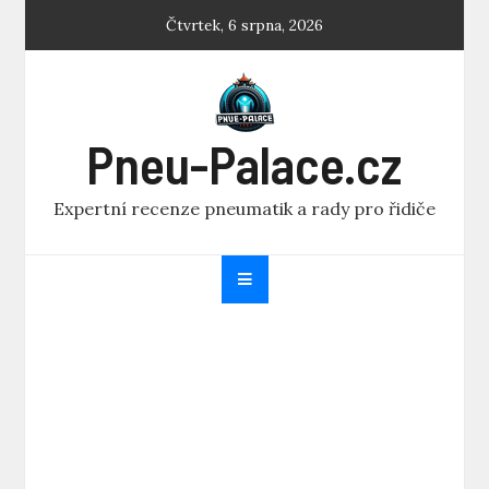
Skip
Čtvrtek, 6 srpna, 2026
to
content
Pneu-Palace.cz
Expertní recenze pneumatik a rady pro řidiče