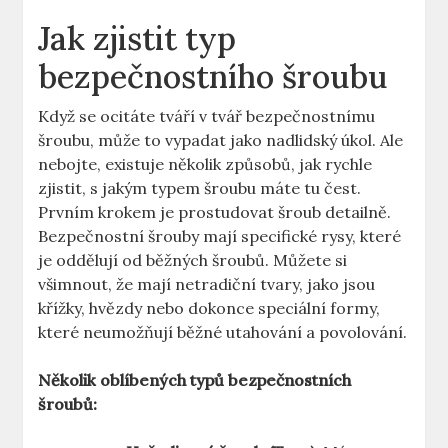
Jak ​zjistit typ
bezpečnostního šroubu
Když se ocitáte tváří⁢ v tvář bezpečnostnímu
‌šroubu, může to vypadat ‍jako nadlidský ‍úkol. Ale
nebojte, existuje ​několik způsobů, jak ‌rychle
zjistit, s jakým typem šroubu máte tu ⁢čest.
Prvním krokem je prostudovat šroub​ detailně.
Bezpečnostní ​šrouby mají specifické rysy,​ které
je oddělují od běžných šroubů. Můžete si
všimnout, že mají netradiční​ tvary,‍ jako jsou
křížky, hvězdy⁢ nebo ⁣dokonce speciální formy,
které neumožňují běžné utahování a povolování.
Několik ⁤oblíbených ​typů bezpečnostních
⁢šroubů: