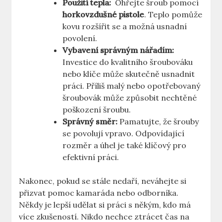
Použití tepla:
⁤ Ohřejte šroub pomocí
horkovzdušné pistole
. Teplo pomůže‍
kovu rozšířit se a možná usnadní
povolení.
Vybavení ⁣správným nářadím:
Investice do kvalitního šroubováku
nebo ⁢klíče může skutečně usnadnit
práci. Příliš malý nebo opotřebovaný
šroubovák může způsobit nechtěné
poškození šroubu.
Správný směr:
Pamatujte, že šrouby⁤
se povolují⁤ vpravo.⁢ Odpovídající
rozměr a úhel ⁣je také klíčový pro ​
efektivní⁣ práci.
Nakonec, pokud se ⁢stále ‍nedaří, neváhejte si
přizvat pomoc kamaráda nebo odborníka.
Někdy je lepší‌ udělat si práci s někým, kdo má⁤
více zkušeností. Nikdo nechce ztrácet čas na