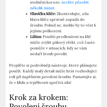
uvolnění ‌koroze,
nechte působit
několik minut
.
Hlavička klíče:
Zkontrolujte, zda
hlava klíče správně zapadá do
‍šroubu. Pokud ne, ⁢mohlo by to ⁢vést k
jejímu poškození.
Ližina:
Použití prodloužení na klíč
může zvýšit pákový efekt, což často
pomůže v⁢ situacích, kdy se⁤ vám
nedaří šroub ​povolit.
Projděte si⁣ podrobněji nástroje, které plánujete
použít.‍ Každý malý detail⁢ může hrát rozhodující
roli při úspěšném povolení šroubu. ​Pamatujte si,
že v klidu a trpělivosti spočívá síla!
Krok za krokem:
Povolení⁤ šroubu