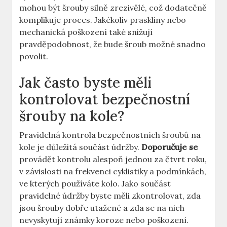
mohou být šrouby silně zrezivělé, což dodatečně
⁤komplikuje proces. Jakékoliv praskliny​ nebo
mechanická poškození také snižují
pravděpodobnost, že bude šroub možné snadno
povolit.
Jak často byste měli
⁣kontrolovat bezpečnostní
šrouby na ⁣kole?
Pravidelná kontrola bezpečnostních‌ šroubů na
kole je důležitá součást údržby.
Doporučuje se
provádět kontrolu alespoň jednou za‍ čtvrt roku,
v závislosti na ⁢frekvenci cyklistiky a podmínkách,⁣
ve kterých používáte kolo. Jako ⁤součást
pravidelné údržby byste⁤ měli ‍zkontrolovat, zda
jsou šrouby dobře⁤ utažené a zda ‌se na nich
nevyskytují známky koroze nebo poškození.