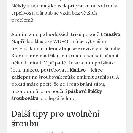
Někdy stačí malý kousek přípravku nebo trocha
trpělivosti a šroub se​ vzdá bez větších
problémů.
Jedním z nejjednodušších triků je použít
mazivo
.
Například klasický WD-40 může být vaším
nejlepší kamarádem v boji se zrezivělými šrouby.
Stačí jemně nastříkat na ‍šroub a nechat působit
několik minut. V případě, že se s ním potýkáte
⁤léta, ⁤můžete potřebovat i
kladivo
– lehce
‍zaklepat na šroubovák může zmírnit ztuhlost. A
‍pokud máte pocit, že se šroub brání silou,‍
nezapomeňte na použití
páskové špičky
šroubováku
pro ⁤lepší úchop.
Další tipy pro⁢ uvolnění
šroubu