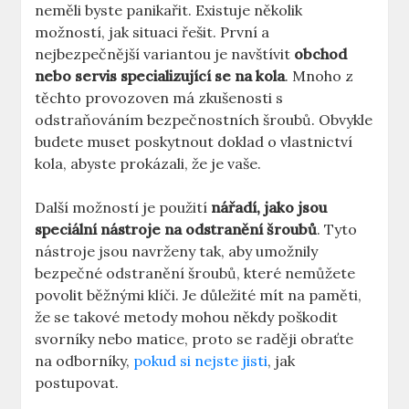
neměli byste ⁤panikařit. Existuje několik
možností, jak situaci řešit. První a
nejbezpečnější variantou je navštívit
obchod
nebo servis specializující se na kola
. Mnoho z
těchto provozoven má⁣ zkušenosti⁢ s
odstraňováním bezpečnostních šroubů. Obvykle
budete muset poskytnout⁢ doklad o vlastnictví​
kola, abyste‍ prokázali, že je ⁤vaše.
Další možností je ‍použití
nářadí, jako jsou
speciální nástroje ​na odstranění šroubů
. Tyto
nástroje⁤ jsou navrženy tak, aby umožnily
bezpečné odstranění šroubů, které nemůžete‌
povolit běžnými klíči. Je‍ důležité mít na ‌paměti,
že se​ takové metody mohou ‌někdy poškodit
svorníky nebo matice, proto se raději obraťte
na odborníky,
pokud si nejste jisti
, jak
postupovat.