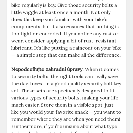
bike⁢ regularly ⁤is key. Give those security bolts⁣ a
little wiggle at least once a month. Not only
does this keep you familiar with your bike’s
components, but it also ensures that nothing is
too tight or corroded. If you notice any rust or
wear, consider​ applying a bit of rust-resistant
lubricant.‌ It’s like putting a raincoat on ‍your bike
— a simple step that can make all the ‍difference.⁢
Nepodceňujte zahradní úpravy
: When⁢ it comes
to security bolts, the right tools ‍can really save
the ⁣day. Invest​ in a ⁢good quality ⁣security bolt key
set. These sets are‍ specifically designed ‌to fit
various types‌ of security bolts,‌ making your life
much easier. Store them in a visible⁣ spot, just
like you would⁤ your favorite snack — you want to
remember where‌ they are ​when you need them!
Furthermore, if you’re⁣ unsure about what type