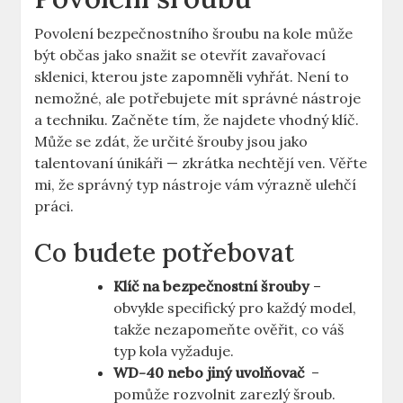
Povolení bezpečnostního šroubu na⁢ kole může
být občas jako snažit⁢ se otevřít zavařovací
⁣sklenici, kterou⁣ jste ⁣zapomněli‌ vyhřát. Není to
nemožné, ale potřebujete mít⁤ správné nástroje⁣
a techniku.⁤ Začněte tím, že najdete vhodný klíč.
Může se zdát, že určité šrouby jsou jako
talentovaní‌ únikáři — zkrátka nechtějí ven. Věřte⁢
mi, že správný typ nástroje vám výrazně ulehčí
práci.
Co budete ⁤potřebovat
Klíč na bezpečnostní šrouby
–⁣
obvykle specifický pro ⁢každý‍ model,
takže nezapomeňte ověřit, co váš
typ kola vyžaduje.
WD-40 nebo jiný uvolňovač
⁤ –‌
pomůže rozvolnit zarezlý šroub.