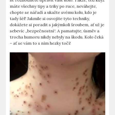
se rozhodnete upravit vaše kolo. Takže, teď když
máte všechny ‌tipy a triky po ruce, neváhejte,
chopte se nářadí a ukažte svému kolu, kdo je
‍tady šéf! Jakmile ​si osvojíte tyto techniky,
⁤dokážete si poradit s ‍jakýmkoli šroubem, ⁤ať už ⁣je
sebevíc „bezpečnostní“. A​ pamatujte, úsměv a‍
trocha humoru⁢ nikdy nebyly na škodu. Kolo čeká ​
– ať se vám⁢ to s ním ‍hezky točí!