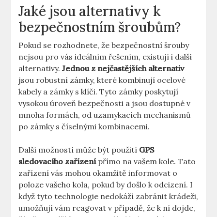
Jaké jsou alternativy k
bezpečnostním ⁢šroubům?
Pokud ​se rozhodnete,​ že bezpečnostní šrouby
nejsou pro⁢ vás ideálním řešením, existují i‍ další
alternativy.
Jednou z nejčastějších ⁢alternativ
jsou robustní zámky, které kombinují ocelové
kabely a zámky s klíči. Tyto​ zámky poskytují
vysokou úroveň⁤ bezpečnosti a jsou dostupné ​v
mnoha formách, od uzamykacích mechanismů
po zámky s číselnými kombinacemi.
Další možností může být použití
GPS‌
sledovacího​ zařízení
přímo na vašem ‍kole. Tato
zařízení⁣ vás mohou okamžitě informovat o
poloze vašeho kola, ​pokud by došlo k odcizení. I
když tyto technologie‍ nedokáží zabránit krádeži,​
umožňují⁢ vám reagovat v případě, že k ní‍ dojde,