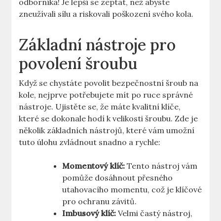
odborníka! Je ⁢lepší se zeptat, než abyste
zneužívali sílu‍ a riskovali ‍poškození svého kola.
Základní nástroje pro
povolení šroubu
Když se chystáte povolit bezpečnostní šroub na
kole, nejprve potřebujete ⁢mít⁤ po ruce správné
nástroje. Ujistěte se, že máte kvalitní klíče,⁤
které se dokonale hodí k velikosti⁤ šroubu. Zde je
několik základních nástrojů, které vám umožní
⁣tuto⁣ úlohu zvládnout snadno a rychle:
Momentový klíč:
Tento‍ nástroj vám
pomůže dosáhnout přesného
utahovacího‌ momentu, což je ‍klíčové
pro ochranu ⁤závitů.
Imbusový ‍klíč:
Velmi častý nástroj,