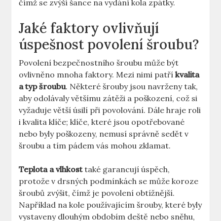
čímž​ se zvýší šance na vydání kola zpátky.
Jaké faktory ovlivňují
úspešnost povolení šroubu?
Povolení bezpečnostního šroubu může ⁣být
ovlivněno mnoha faktory. Mezi‍ nimi patří
kvalita
a typ šroubu
. Některé šrouby jsou navrženy tak,
aby odolávaly většímu zátěži a poškození,‌ což si
vyžaduje větší úsilí při povolování. ⁣Dále hraje roli
i kvalita klíče; ‍klíče, které jsou opotřebované
nebo byly‌ poškozeny, nemusí správně sedět v
šroubu a tím pádem⁤ vás mohou zklamat.
Teplota a ⁢vlhkost
také garancují úspěch,
protože v drsných podmínkách se může koroze
šroubů zvýšit, čímž‌ je povolení obtížnější.
Například na kole používajícím šrouby, které byly
vystaveny dlouhým obdobím deště nebo ⁢sněhu,