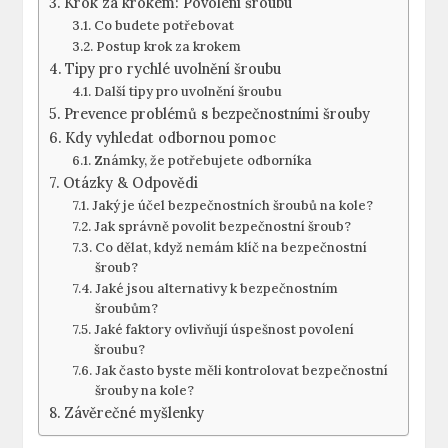
Krok za krokem: Povolení⁤ šroubu
Co budete ⁤potřebovat
Postup krok za krokem
Tipy pro rychlé uvolnění šroubu
Další tipy pro⁢ uvolnění šroubu
Prevence​ problémů s ⁢bezpečnostními šrouby
Kdy vyhledat odbornou pomoc
Známky, že potřebujete odborníka
Otázky & Odpovědi
Jaký je⁣ účel bezpečnostních šroubů na kole?
Jak správně povolit⁣ bezpečnostní šroub?
Co dělat, když nemám klíč na bezpečnostní
šroub?
Jaké jsou alternativy k bezpečnostním
⁢šroubům?
Jaké faktory ovlivňují úspešnost povolení
šroubu?
Jak často byste měli ⁣kontrolovat bezpečnostní
šrouby na ⁣kole?
Závěrečné myšlenky