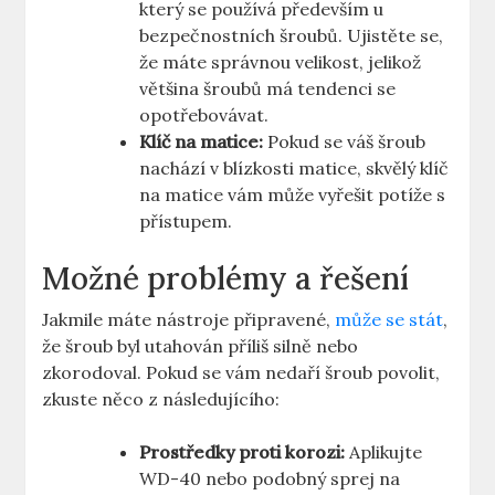
který ‌se používá především u
bezpečnostních šroubů. Ujistěte se,
že máte správnou velikost, jelikož
⁢většina šroubů​ má tendenci se
opotřebovávat.
Klíč ⁣na matice:
Pokud se váš šroub
nachází v blízkosti matice, skvělý klíč
‍na matice vám může vyřešit potíže s
přístupem.
Možné problémy‌ a řešení
Jakmile máte nástroje připravené,
může se stát
,
že šroub byl utahován příliš silně ⁣nebo
zkorodoval.⁢ Pokud ⁤se vám​ nedaří šroub povolit,
zkuste něco z následujícího:
Prostředky ‍proti korozi:
Aplikujte
WD-40 nebo podobný sprej na