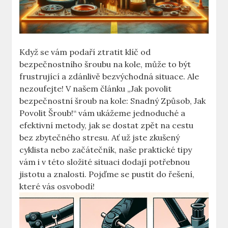
Když se‌ vám podaří ztratit klíč od
bezpečnostního šroubu na ‌kole, může to být
frustrující a zdánlivě bezvýchodná situace. Ale
nezoufejte! V našem ⁢článku⁤ „Jak povolit
bezpečnostní ⁣šroub na kole: Snadný Způsob, Jak
Povolit Šroub!“ vám ukážeme jednoduché⁤ a
efektivní metody, jak se dostat zpět na ⁢cestu
bez​ zbytečného ‍stresu. Ať už jste⁤ zkušený
cyklista nebo začátečník, naše praktické tipy
vám i v této⁣ složité situaci ‍dodají potřebnou
‌jistotu a znalosti. Pojďme se pustit do řešení,
které vás osvobodí!