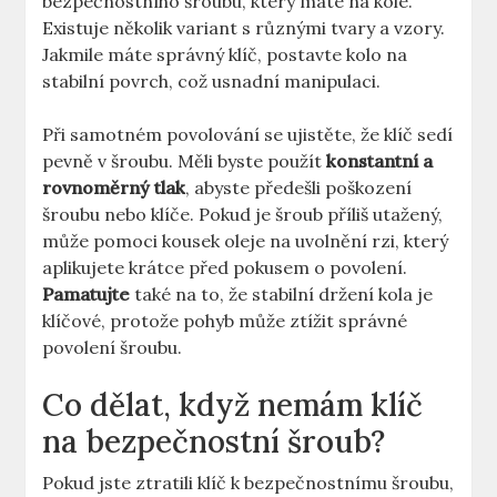
bezpečnostního šroubu, který máte na kole.
Existuje několik variant s různými tvary a vzory.
Jakmile máte správný ⁤klíč, postavte kolo na
stabilní povrch,⁣ což usnadní manipulaci.
Při samotném povolování ⁢se⁢ ujistěte, že⁢ klíč sedí‌
pevně v šroubu.⁤ Měli byste použít
konstantní a
rovnoměrný tlak
, abyste předešli poškození
šroubu ⁢nebo klíče. Pokud ‍je ‍šroub ‍příliš utažený,
může pomoci kousek oleje na⁢ uvolnění rzi, který
aplikujete krátce před pokusem o povolení.
Pamatujte
také na to, že stabilní držení kola je
klíčové, protože pohyb může ztížit‍ správné
povolení ‍šroubu.
Co dělat, když nemám klíč
na bezpečnostní šroub?
Pokud jste ztratili klíč k bezpečnostnímu šroubu,