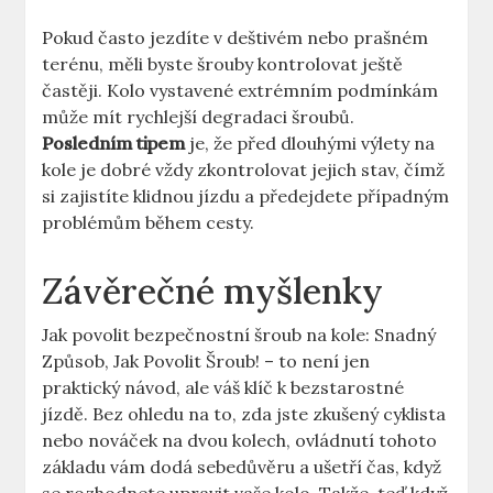
Pokud často jezdíte v ‌deštivém nebo prašném
‌terénu, měli⁢ byste šrouby kontrolovat ještě
častěji. Kolo ⁢vystavené ​extrémním podmínkám⁣
může mít ⁤rychlejší degradaci šroubů. ​
Posledním tipem
je, že před dlouhými výlety na
kole je dobré vždy zkontrolovat⁤ jejich‍ stav, čímž⁤
si zajistíte klidnou jízdu a předejdete⁣ případným
problémům během cesty.
Závěrečné myšlenky
Jak povolit bezpečnostní šroub na ⁣kole: Snadný
Způsob, Jak Povolit‌ Šroub! –⁢ to není jen
⁢praktický návod, ale váš klíč⁣ k bezstarostné
jízdě. Bez ohledu na to, zda jste zkušený cyklista
nebo nováček na dvou‌ kolech, ‌ovládnutí⁤ tohoto‌
základu vám dodá sebedůvěru a ušetří čas,⁢ když