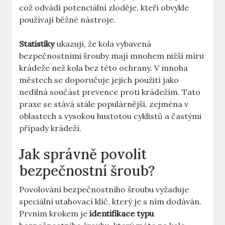
což odvádí potenciální zloděje,⁣ kteří obvykle
používají běžné nástroje.
Statistiky
ukazují, ⁢že kola vybavená
bezpečnostními šrouby mají mnohem nižší míru
krádeže než kola⁣ bez této‌ ochrany. ​V mnoha
městech se doporučuje jejich použití jako
nedílná součást prevence ​proti​ krádežím. Tato
praxe se stává stále populárnější, zejména v
oblastech s vysokou hustotou cyklistů a častými
případy krádeží.
Jak správně povolit⁣
bezpečnostní šroub?
Povolování bezpečnostního šroubu vyžaduje
speciální utahovací klíč, ⁤který je s ním dodáván.‍
Prvním krokem‌ je
identifikace⁤ typu