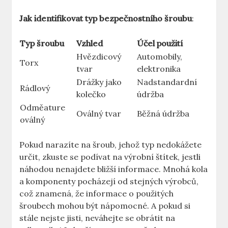
Jak identifikovat typ bezpečnostního šroubu
:
Typ⁣ šroubu
Vzhled
Účel použití
Hvězdicový
Automobily,
Torx
‌tvar
elektronika
Drážky⁢ jako
Nadstandardní
Rádlový
kolečko
údržba
Odměature ​
Oválný tvar
Běžná údržba
oválný
Pokud ‌narazíte na šroub, jehož ⁤typ nedokážete
určit, zkuste se podívat ⁢na výrobní štítek, jestli
náhodou nenajdete bližší ⁢informace. Mnohá kola
a komponenty pocházejí od‍ stejných výrobců, ​
což znamená, že informace o ​použitých
šroubech⁣ mohou být​ nápomocné. A pokud si
stále nejste jisti, neváhejte se obrátit ‌na⁤