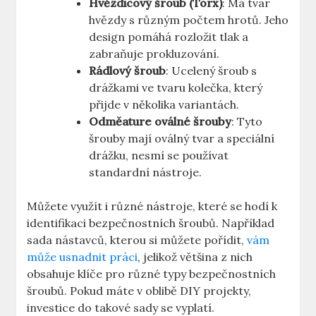
Hvězdicový ⁢šroub (Torx)
: Má tvar⁢
hvězdy s různým počtem hrotů. Jeho
design pomáhá rozložit tlak a
‍zabraňuje prokluzování.
Rádlový šroub
: Ucelený šroub s
drážkami ve tvaru​ kolečka, který
přijde v⁢ několika variantách.
Odměature oválné šrouby
: Tyto
šrouby mají oválný tvar a speciální
drážku, nesmí se používat
standardní nástroje.
Můžete využít i⁢ různé nástroje, které se hodí k
identifikaci bezpečnostních šroubů. ‍Například⁤
sada nástavců, kterou si můžete ‍pořídit,
vám
může usnadnit práci
, jelikož většina‍ z ​nich​
obsahuje klíče pro různé ‌typy bezpečnostních
šroubů. Pokud máte v oblibě⁤ DIY projekty,
investice do ⁣takové sady se vyplatí.