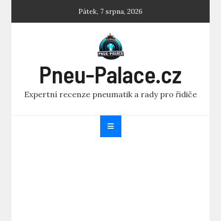
Skip
Pátek, 7 srpna, 2026
to
content
Pneu-Palace.cz
Expertní recenze pneumatik a rady pro řidiče