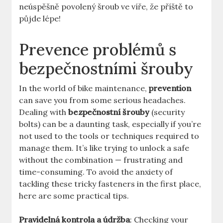
‌neúspěšně povolený šroub ve víře, že příště to
⁢půjde lépe!
Prevence​ problémů s
⁢bezpečnostními šrouby
In the world of bike maintenance,
prevention
can save you ⁢from some serious headaches.
Dealing with
bezpečnostní šrouby
(security
bolts) can be a ​daunting task, especially if you’re
not used⁢ to⁣ the tools or techniques required to
manage them. It’s‌ like trying to unlock‍ a safe
without‌ the combination ‌— frustrating and
time-consuming. To avoid the anxiety ​of
tackling these‍ tricky fasteners in ​the⁤ first place,‌
here are some practical ‌tips.
Pravidelná kontrola a údržba
: Checking your