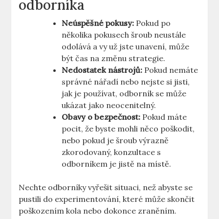
odborníka
Neúspěšné pokusy:
⁢Pokud po
několika pokusech šroub neustále
odolává a⁤ vy už ​jste unavení, může
být čas​ na změnu strategie.
Nedostatek nástrojů:
Pokud nemáte
správné ‌nářadí nebo ⁢nejste si jisti,
⁤jak je používat, odborník‍ se může
⁢ukázat jako neocenitelný.
Obavy o bezpečnost:
Pokud máte
pocit, že byste ‌mohli ‌něco poškodit,
nebo pokud je šroub výrazně
zkorodovaný, konzultace s
odborníkem je jistě na místě.
Nechte odborníky vyřešit situaci, ‌než abyste se
pustili do experimentování, které může skončit
⁤poškozením kola nebo dokonce zraněním.