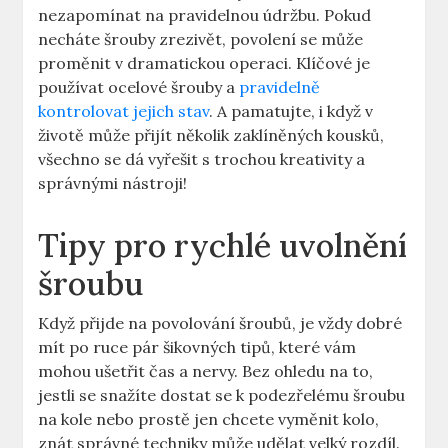
nezapomínat na pravidelnou ‍údržbu. Pokud
⁣necháte šrouby zrezivět, povolení se ⁣může
proměnit v dramatickou operaci. Klíčové je
používat ⁢ocelové šrouby a
pravidelně
kontrolovat jejich stav
. A pamatujte, ‌i když v
životě ⁣může‌ přijít několik zaklíněných ‍kousků,
všechno se dá vyřešit s trochou kreativity a
správnými​ nástroji!
Tipy pro rychlé uvolnění
šroubu
Když přijde na povolování šroubů, je vždy ‍dobré
mít po ruce pár šikovných ‌tipů, které ​vám
mohou ušetřit čas a⁤ nervy. Bez ohledu na‍ to,
jestli se ⁤snažíte dostat se k podezřelému šroubu
na kole nebo prostě jen chcete vyměnit kolo,
znát správné ‌techniky může udělat velký rozdíl.​