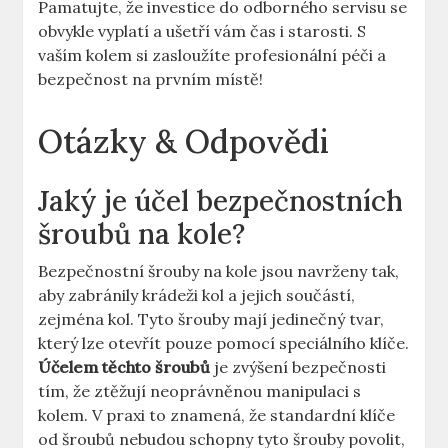
Pamatujte, že investice do odborného servisu se
obvykle vyplatí a ušetří vám čas i starosti. S
⁢vaším kolem ⁣si zasloužíte‌ profesionální péči a
bezpečnost na prvním místě!
Otázky & Odpovědi
Jaký je⁣ účel bezpečnostních
šroubů na kole?
Bezpečnostní šrouby na kole jsou navrženy tak,
aby zabránily krádeži ⁤kol a‍ jejich součástí,
zejména kol. Tyto šrouby mají jedinečný tvar,
⁣který lze otevřít pouze pomocí speciálního klíče.
Účelem těchto ⁤šroubů
je zvýšení ⁢bezpečnosti
tím, že ztěžují neoprávněnou manipulaci s
kolem. V praxi to znamená, že standardní⁢ klíče
od šroubů nebudou schopny tyto šrouby povolit,