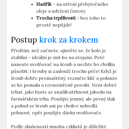
Hadřík
– na utření přebytečného
oleje a udržení čistoty.
Trocha trpělivosti
– bez toho to
prostě nepůjde!
Postup
krok za krokem
Předtím, než začnete, ujistěte ⁣se, že kolo je
stabilní – ideální je ⁢mít ho na stojanu. Poté
naneste uvolňovač na šroub a ⁤nechte ho chvilku
působit; ‌i šrouby ‍si ‌zaslouží trochu ​péče! ⁣Když je
šroub dobře promaštěný, vezměte klíč‌ a pokuste
se ​ho pomalu a rovnoměrně⁣ povolit. Není dobré
trhat, jako ​byste se snažili utrhnout jahodu na
farmářském⁢ trhu. Použijte jemný, ale pevný tlak
a pokud se šroub ani ‌po chvilce nehodlá
‌pohnout, ⁤opět použijte dávku‌ uvolňovače.
Podle zkušeností mnoha ‍cyklistů je důležité