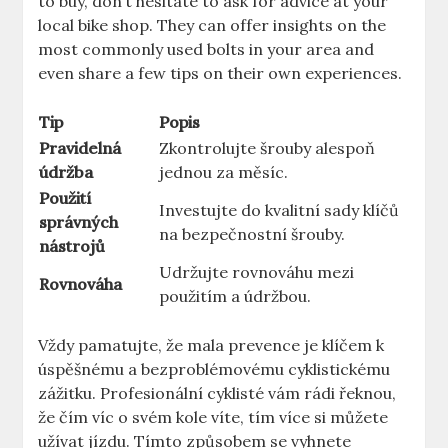
to ⁢buy, ​don’t hesitate to ask for advice⁣ at your
local bike shop. They can offer insights on ⁣the
most commonly ​used bolts in your⁢ area and
even‌ share a few tips ‌on their own experiences.
Tip
Popis
Pravidelná
Zkontrolujte​ šrouby alespoň
údržba
‍jednou za měsíc.
Použití
Investujte do kvalitní sady klíčů
správných
na⁢ bezpečnostní šrouby.
nástrojů
Udržujte‍ rovnováhu mezi
Rovnováha
‌použitím ‌a údržbou.
Vždy pamatujte, že mala prevence je klíčem k
úspěšnému a bezproblémovému cyklistickému
zážitku. Profesionální cyklisté vám rádi‌ řeknou,
že čím víc o svém​ kole⁢ víte, tím více si můžete
užívat jízdu. Tímto způsobem se vyhnete