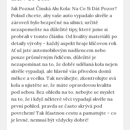
Jak Poznat Čínská Alu Kola: Na Co Si Dát Pozor?
Pokud chcete, aby vaše auto vypadalo skvěle a
zároveň bylo bezpečné na silnici, určitě
nezapomeňte na důležité tipy, které jsme si
probrali v tomto článku. Od kvality materiálů po
detaily výroby – každý aspekt hraje klíčovou roli.
Ať už jste automobilovým nadšencem nebo
pouze průměrným řidičem, důležité je
nezapomínat na to, že dobře udělaná kola nejen
skvěle vypadají, ale hlavně vás přivedou domů
měkce a vcelku. Tak neváhejte, zkontrolujte svá
kola a ujistěte se, že máte opravdovou kvalitu
pod sebou. Bez ohledu na to, nebojte se myslet
na to, že i když některé věci vypadají skvěle na
první pohled, pravda se často skrývá pod
povrchem! Tak šťastnou cestu a pamatujte – co
je levné, nemusí být vždycky dobré!