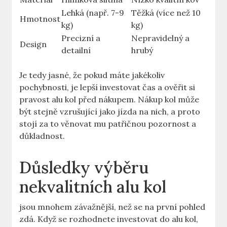
Lehká (např. 7-9
Těžká (více než 10
Hmotnost
kg)
kg)
Precizní a
Nepravidelný a
Design
detailní
hrubý
Je tedy jasné, že pokud máte jakékoliv
pochybnosti, je lepší investovat čas a ověřit si
pravost alu kol před nákupem. Nákup kol může
být stejně vzrušující jako jízda na nich, a proto
stojí za to věnovat mu patřičnou pozornost a
důkladnost.
Důsledky výběru
nekvalitních alu kol
jsou mnohem závažnější, než se na první pohled
zdá. Když se rozhodnete investovat do alu kol,