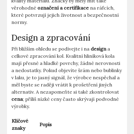
kvality materiálu. Značky by měly mít také
věrohodné
označení a certifikace
na ráfcích,
které potvrzují jejich životnost a bezpečnostní
normy.
Design a zpracování
Při bližším ohledu se podívejte i na
design
a
celkové zpracování kol. Kvalitní hliníková kola
mají přesné a hladké povrchy, žádné nerovnosti
a nedostatky. Pokud objevíte šrám nebo bublinky
v laku, je to jasný signál, že výrobce nespěchal a
měl byste se raději vrátit k prošetření jiných
alternativ. A nezapomeňte si také zkontrolovat
cena
; příliš nízké ceny často skrývají podvodné
výrobky.
Klíčové
Popis
znaky