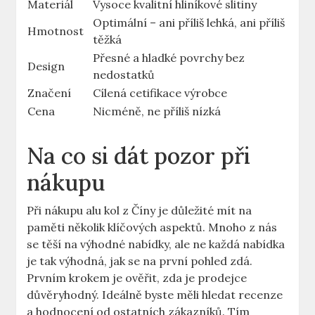
Materiál
Vysoce kvalitní hliníkové slitiny
Optimální – ani příliš lehká, ani příliš
Hmotnost
těžká
Přesné a hladké povrchy bez
Design
nedostatků
Značení
Cílená cetifikace výrobce
Cena
Nicméně, ne příliš nízká
Na co si dát pozor při
nákupu
Při nákupu alu kol z Číny je důležité mít na
paměti několik klíčových aspektů. Mnoho z nás
se těší na výhodné nabídky, ale ne každá nabídka
je tak výhodná, jak se na první pohled zdá.
Prvním krokem je ověřit, zda je prodejce
důvěryhodný. Ideálně byste měli hledat recenze
a hodnocení od ostatních zákazníků. Tím