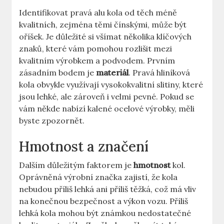
Identifikovat pravá alu kola od těch méně
kvalitních, zejména těmi čínskými, může být
oříšek. Je důležité si všímat několika klíčových
znaků, které vám pomohou rozlišit mezi
kvalitním výrobkem a podvodem. Prvním
zásadním bodem je
materiál
. Pravá hliníková
kola obvykle využívají vysokokvalitní slitiny, které
jsou lehké, ale zároveň i velmi pevné. Pokud se
vám někde nabízí kalené ocelové výrobky, měli
byste zpozornět.
Hmotnost a značení
Dalším důležitým faktorem je
hmotnost
kol.
Oprávněná výrobní značka zajistí, že kola
nebudou příliš lehká ani příliš těžká, což má vliv
na konečnou bezpečnost a výkon vozu. Příliš
lehká kola mohou být známkou nedostatečné