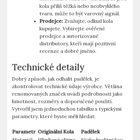
kola příliš těžká nebo neobvyklého
tvaru, může to být varovný signál.
Prodejce:
Zvažujte, odkud kola
kupujete. Vybírejte ověřené
prodejce a autorizované
distributory, kteří mají pozitivní
recenze a dobré jméno.
Technické detaily
Dobrý způsob, jak odhalit padělek, je
zkontrolovat technické údaje výrobce. Většina
renomovaných značek uvádí podrobnosti jako
hmotnost, rozměry a doporučené použití.
Vytvořil jsem jednoduchou tabulku s typickými
parametry, které byste měli hledat:
Parametr
Originální Kola
Padělek
Materiál
Hliníková slitina
Nízko kvalitní kov