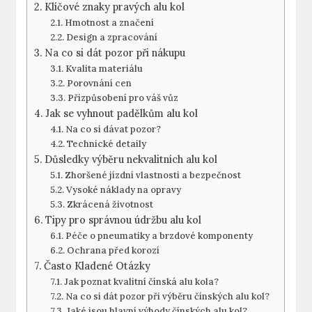
Klíčové znaky pravých alu kol
Hmotnost a značení
Design a zpracování
Na co si dát pozor při nákupu
Kvalita materiálu
Porovnání cen
Přizpůsobení pro váš vůz
Jak se vyhnout padělkům alu kol
Na co si dávat pozor?
Technické detaily
Důsledky výběru nekvalitních alu kol
Zhoršené jízdní vlastnosti a bezpečnost
Vysoké náklady na opravy
Zkrácená životnost
Tipy pro správnou údržbu alu kol
Péče o pneumatiky a brzdové komponenty
Ochrana před korozí
Často Kladené Otázky
Jak poznat kvalitní čínská alu kola?
Na co si dát pozor při výběru čínských alu kol?
Jaké jsou hlavní výhody čínských alu kol?