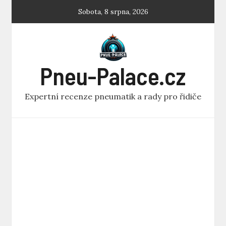
Skip
Sobota, 8 srpna, 2026
to
content
Pneu-Palace.cz
Expertní recenze pneumatik a rady pro řidiče