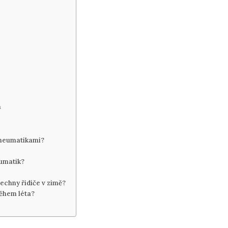
h
 pneumatikami?
umatik?
echny řidiče v zimě?
během léta?