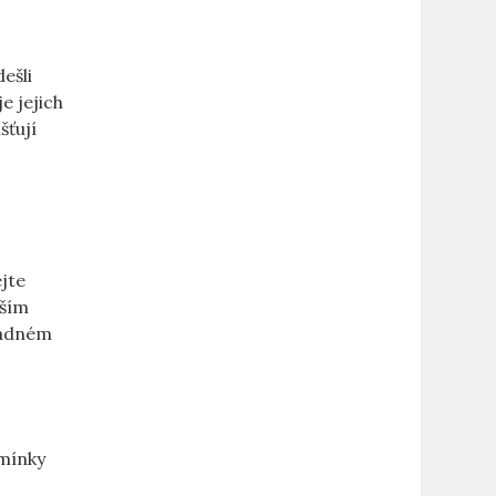
ešli
e jejich
šťují
jte
lším
hladném
dmínky