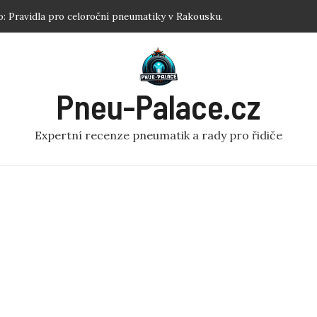
: Jednoduchý návod pro každého!
ejlepší zimní pneumatiky R17 podle testů.
iku koloběžka: Efektivní Dofouknutí Pneumatiky na Koloběžce
Optimalizujte Výkon!
Pneu-Palace.cz
: Pravidla pro celoroční pneumatiky v Rakousku.
Expertní recenze pneumatik a rady pro řidiče