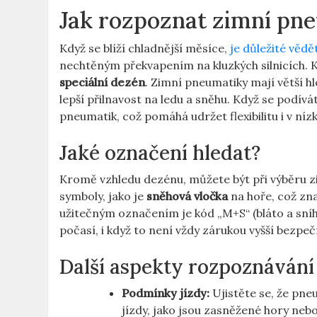
Jak rozpoznat zimní pn
Když se blíží chladnější měsíce,
je důležité vědě
nechtěným překvapením na kluzkých silnicích. Kl
speciální dezén
. Zimní pneumatiky mají větší h
lepší přilnavost na ledu a sněhu. Když se podívá
pneumatik, což pomáhá udržet flexibilitu i v níz
Jaké označení hledat?
Kromě vzhledu dezénu, můžete být při výběru 
symboly, jako je
sněhová vločka
na hoře, což zna
užitečným označením je kód „M+S“ (bláto a sníh
počasí, i když to není vždy zárukou vyšší bezpeč
Další aspekty rozpoznávání
Podmínky jízdy:
Ujistěte se, že pne
jízdy, jako jsou zasněžené hory neb