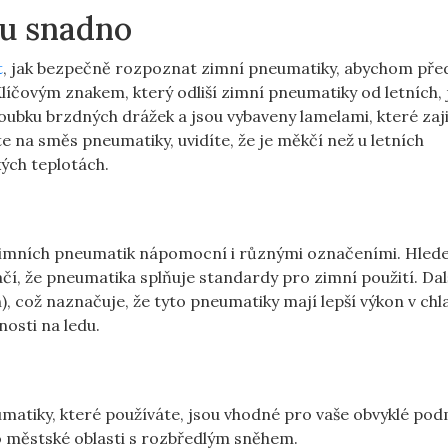
eu snadno
t
, jak bezpečně rozpoznat zimní pneumatiky, abychom před
íčovým znakem, který odliší zimní pneumatiky od letních, j
loubku brzdných drážek a jsou vybaveny lamelami, které zaji
te na směs pneumatiky, uvidíte, že je měkčí než u letních
kých teplotách.
zimních pneumatik nápomocní i různými označeními. Hlede
čí, že pneumatika splňuje standardy pro zimní použití. Da
), což naznačuje, že tyto pneumatiky mají lepší výkon v c
nosti na ledu.
umatiky, které používáte, jsou vhodné pro vaše obvyklé po
o městské oblasti s rozbředlým sněhem.