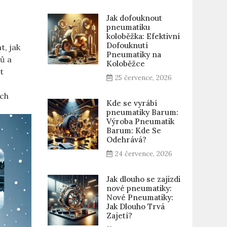
Jak dofouknout
pneumatiku
koloběžka: Efektivní
Dofouknutí
t, jak
Pneumatiky na
ů a
Koloběžce
t
25 července, 2026
ích
Kde se vyrábí
pneumatiky Barum:
Výroba Pneumatik
Barum: Kde Se
Odehrává?
24 července, 2026
Jak dlouho se zajizdi
nové pneumatiky:
Nové Pneumatiky:
Jak Dlouho Trvá
Zajetí?