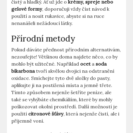
čistý a hladký. Ať už jde o
krémy, spreje nebo
gelové formy
, doporučuji vždy číst návod k
použití a nosit rukavice, abyste si na ruce
nenanášeli nežádoucí látky.
Přírodní metody
Pokud dáváte přednost přírodním alternativám,
nezoufejte! Většinou doma najdete něco, co by
mohlo být užitečné. Například
ocet
a
soda
bikarbona
tvoří skvělou dvojici na odstranění
oxidace. Smíchejte tyto dvě složky do pasty,
aplikujte ji na postižená místa a jemně třete.
Tímto způsobem nejenže šetříte peníze, ale
také se vyhýbáte chemikáliím, které by mohly
poškozovat okolní prostředí. Další možností je
použití
citronové šťávy
, která nejenže čistí, ale i
příjemně voní.