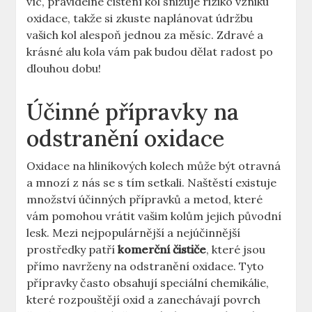
víc, pravidelné čištění kol snižuje riziko vzniku
oxidace, takže si zkuste naplánovat údržbu
vašich kol alespoň jednou za měsíc. Zdravé a
krásné alu kola vám pak budou dělat radost po
dlouhou dobu!
Účinné přípravky na
odstranění oxidace
Oxidace na hliníkových kolech může být otravná
a mnozí z nás se s tím setkali. Naštěstí existuje
množství účinných přípravků a metod, které
vám pomohou vrátit vašim kolům jejich původní
lesk. Mezi nejpopulárnější a nejúčinnější
prostředky patří
komerční čističe
, které jsou
přímo navrženy na odstranění oxidace. Tyto
přípravky často obsahují speciální chemikálie,
které rozpouštějí oxid a zanechávají povrch