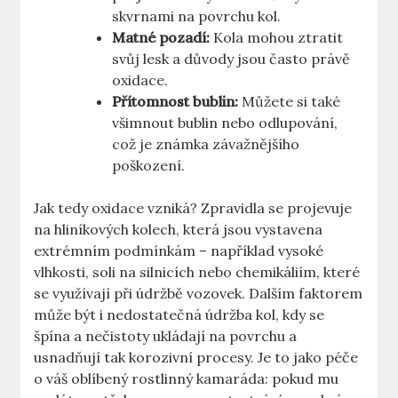
skvrnami na povrchu kol.
Matné pozadí:
Kola mohou ztratit
svůj lesk a důvody jsou často právě
oxidace.
Přítomnost bublin:
Můžete si také
všimnout bublin nebo odlupování,
což je známka závažnějšího
poškození.
Jak tedy oxidace vzniká? Zpravidla se projevuje
na hliníkových kolech, která jsou vystavena
extrémním podmínkám – například vysoké
vlhkosti, soli na silnicích nebo chemikáliím, které
se využívají při údržbě vozovek. Dalším faktorem
může být i nedostatečná údržba kol, kdy se
špína a nečistoty ukládají na povrchu a
usnadňují tak korozivní procesy. Je to jako péče
o váš oblíbený rostlinný kamaráda: pokud mu