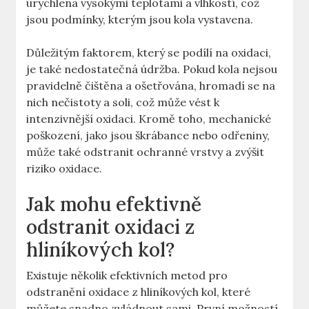
urychlena vysokými teplotami a vlhkostí, což
jsou podmínky, kterým jsou kola vystavena.
Důležitým faktorem, který se podílí na oxidaci,
je také nedostatečná údržba. Pokud kola nejsou
pravidelně čištěna a ošetřována, hromadí se na
nich nečistoty a soli, což může vést k
intenzivnější oxidaci. Kromě toho, mechanické
poškození, jako jsou škrábance nebo odřeniny,
může také odstranit ochranné vrstvy a zvýšit
riziko oxidace.
Jak mohu efektivně
odstranit oxidaci z
hliníkových kol?
Existuje několik efektivních metod pro
odstranění oxidace z hliníkových kol, které
můžete snadno zvládnout sami. První možností