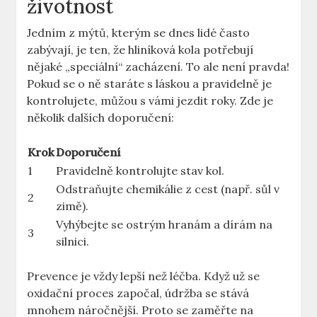
životnost
Jedním z mýtů, kterým se dnes lidé často
zabývají, je ten, že hliníková kola potřebují
nějaké „speciální“ zacházení. To ale není pravda!
Pokud se o ně staráte s láskou a pravidelně je
kontrolujete, můžou s vámi jezdit roky. Zde je
několik dalších doporučení:
Krok
Doporučení
1
Pravidelně kontrolujte stav kol.
Odstraňujte chemikálie z cest (např. sůl v
2
zimě).
Vyhýbejte se ostrým hranám a dírám na
3
silnici.
Prevence je vždy lepší než léčba. Když už se
oxidační proces započal, údržba se stává
mnohem náročnější. Proto se zaměřte na