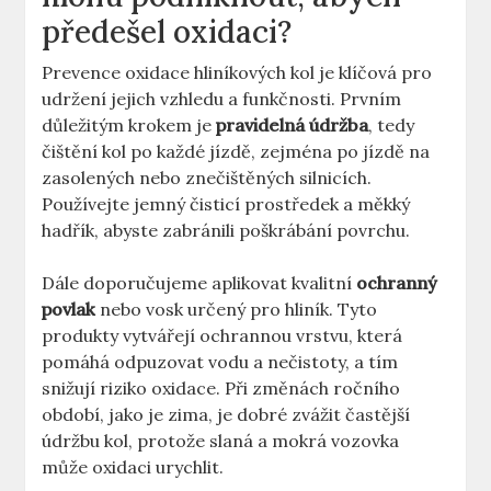
předešel oxidaci?
Prevence oxidace hliníkových kol je klíčová pro
udržení jejich vzhledu a funkčnosti. Prvním
důležitým krokem je
pravidelná údržba
, tedy
čištění kol po každé jízdě, zejména po jízdě na
zasolených nebo znečištěných silnicích.
Používejte jemný čisticí prostředek a měkký
hadřík, abyste zabránili poškrábání povrchu.
Dále doporučujeme aplikovat kvalitní
ochranný
povlak
nebo vosk určený pro hliník. Tyto
produkty vytvářejí ochrannou vrstvu, která
pomáhá odpuzovat vodu a nečistoty, a tím
snižují riziko oxidace. Při změnách ročního
období, jako je zima, je dobré zvážit častější
údržbu kol, protože slaná a mokrá vozovka
může oxidaci urychlit.