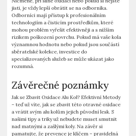
Nicméně, při silné oxidaci nebo pokud si nejste
jisti, je vždy lepší obrátit se na odborníka.
Odborníci mají přístup k profesionálním
technologiím a čisticím prostředkům, které
mohou problém vyřešit efektivněji a s nižším
rizikem poškození povrchu. Pokud má vaše kola
významnou hodnotu nebo pokud jsou součástí
sběratelské kolekce, investice do
specializovaných služeb se může ukázat jako
rozumná.
Závěrečné poznámky
Jak se Zbavit Oxidace Alu Kol? Efektivní Metody
– teď už víte, jak se zbavit této otravné oxidace
a vrátit svým alu kolům jejich původní lesk. S
našimi tipy a triky už nebudete muset smutnit
nad matnými a zašlými koly. Na závěr si
pamatujte, že prevence je klíčem – pravidelná