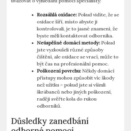
uvažovat o vyhledání pomoci specialisty:
Rozsáhlá oxidace:
Pokud vidíte, že se
oxidace šíří, místo abyste ji
kontrolovali, je to jasné znamení, že
byste měli kontaktovat odborníka.
Neúspěšné domácí metody:
Pokud
jste vyzkoušeli různé způsoby
čištění, ale oxidace se vrací, může to
být čas na profesionální pomoc.
Poškození povrchu:
Někdy domácí
přístupy mohou způsobit víc škody
než užitku – pokud jste si všimli
škrábanců nebo jiných poškození,
raději svěřte kola do rukou
odborníků.
Důsledky zanedbání
odborné pomoci