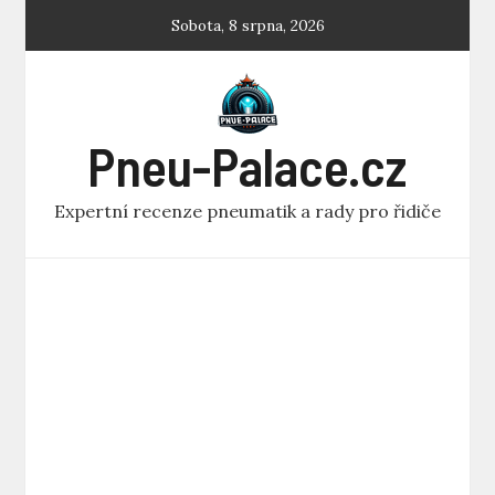
Skip
Sobota, 8 srpna, 2026
to
content
Pneu-Palace.cz
Expertní recenze pneumatik a rady pro řidiče