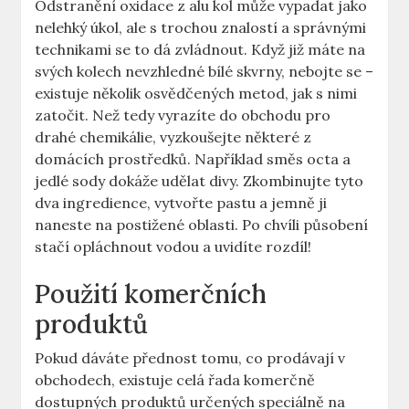
Odstranění oxidace z alu kol může vypadat jako
nelehký úkol, ale s trochou znalostí a správnými
technikami se to dá zvládnout. Když již máte na
svých kolech nevzhledné bílé skvrny, nebojte se –
existuje několik osvědčených metod, jak s nimi
zatočit. Než tedy vyrazíte do obchodu pro
drahé chemikálie, vyzkoušejte některé z
domácích prostředků. Například směs octa a
jedlé sody dokáže udělat divy. Zkombinujte tyto
dva ingredience, vytvořte pastu a jemně ji
naneste na postižené oblasti. Po chvíli působení
stačí opláchnout vodou a uvidíte rozdíl!
Použití komerčních
produktů
Pokud dáváte přednost tomu, co prodávají v
obchodech, existuje celá řada komerčně
dostupných produktů určených speciálně na