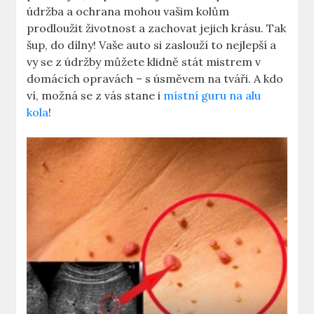
údržba a ochrana mohou vašim kolům
prodloužit životnost a zachovat jejich krásu. Tak
šup, do dílny! Vaše auto si zaslouží to nejlepší a
vy se z údržby můžete klidně stát mistrem v
domácích opravách – s úsměvem na tváři. A kdo
ví, možná se z vás stane i
místní guru na alu
kola
!