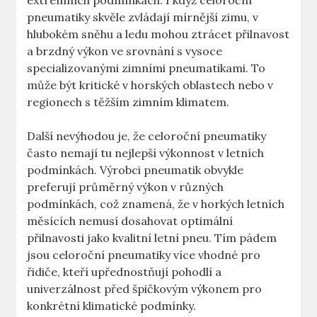
extrémních podmínkách. I když celoroční
pneumatiky skvěle zvládají mírnější zimu, v
hlubokém sněhu a ledu mohou ztrácet přilnavost
a brzdný výkon ve srovnání s vysoce
specializovanými zimními pneumatikami. To
může být kritické v horských oblastech nebo v
regionech s těžším zimním klimatem.
Další nevýhodou je, že celoroční pneumatiky
často nemají tu nejlepší výkonnost v letních
podmínkách. Výrobci pneumatik obvykle
preferují průměrný výkon v různých
podmínkách, což znamená, že v horkých letních
měsících nemusí dosahovat optimální
přilnavosti jako kvalitní letní pneu. Tím pádem
jsou celoroční pneumatiky více vhodné pro
řidiče, kteří upřednostňují pohodlí a
univerzálnost před špičkovým výkonem pro
konkrétní klimatické podmínky.