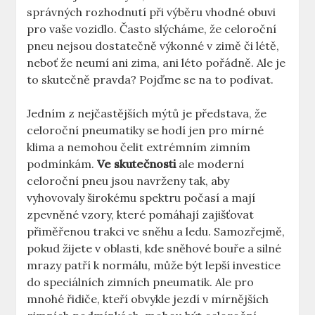
správných rozhodnutí při výběru vhodné obuvi
pro vaše vozidlo. Často slýcháme, že celoroční
pneu nejsou dostatečně výkonné v zimě či létě,
neboť že neumí ani zima, ani léto pořádně. Ale je
to skutečně pravda? Pojďme se na to podívat.
Jedním z nejčastějších mýtů je představa, že
celoroční pneumatiky se hodí jen pro mírné
klima a nemohou čelit extrémním zimním
podmínkám.
Ve skutečnosti
ale moderní
celoroční pneu jsou navrženy tak, aby
vyhovovaly širokému spektru počasí a mají
zpevněné vzory, které pomáhají zajišťovat
přiměřenou trakci ve sněhu a ledu. Samozřejmě,
pokud žijete v oblasti, kde sněhové bouře a silné
mrazy patří k normálu, může být lepší investice
do speciálních zimních pneumatik. Ale pro
mnohé řidiče, kteří obvykle jezdí v mírnějších