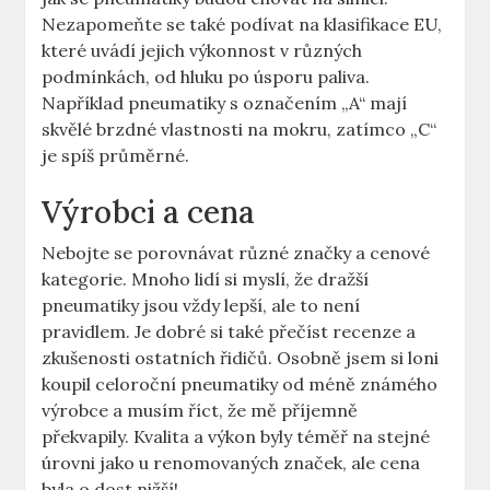
Nezapomeňte se také podívat na klasifikace EU,
které uvádí jejich výkonnost v různých
podmínkách, od hluku po úsporu paliva.
Například pneumatiky s označením „A“ mají
skvělé brzdné vlastnosti na mokru, zatímco „C“
je spíš průměrné.
Výrobci a cena
Nebojte se porovnávat různé značky a cenové
kategorie. Mnoho lidí si myslí, že dražší
pneumatiky jsou vždy lepší, ale to není
pravidlem. Je dobré si také přečíst recenze a
zkušenosti ostatních řidičů. Osobně jsem si loni
koupil celoroční pneumatiky od méně známého
výrobce a musím říct, že mě příjemně
překvapily. Kvalita a výkon byly téměř na stejné
úrovni jako u renomovaných značek, ale cena
byla o dost nižší!