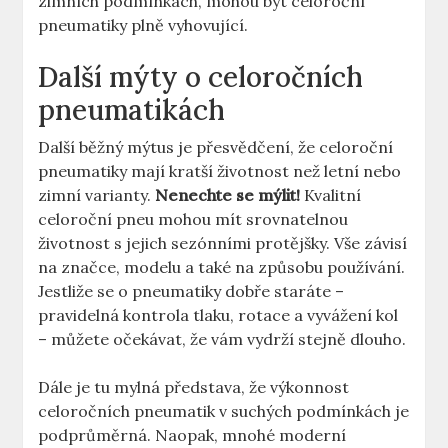
zimních podmínkách, mohou být celoroční
pneumatiky plně vyhovující.
Další mýty o celoročních
pneumatikách
Další běžný mýtus je přesvědčení, že celoroční
pneumatiky mají kratší životnost než letní nebo
zimní varianty.
Nenechte se mýlit!
Kvalitní
celoroční pneu mohou mít srovnatelnou
životnost s jejich sezónními protějšky. Vše závisí
na značce, modelu a také na způsobu používání.
Jestliže se o pneumatiky dobře staráte –
pravidelná kontrola tlaku, rotace a vyvážení kol
– můžete očekávat, že vám vydrží stejně dlouho.
Dále je tu mylná představa, že výkonnost
celoročních pneumatik v suchých podmínkách je
podprůměrná. Naopak, mnohé moderní