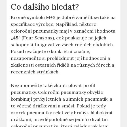
Co dalšího hledat?
Kromě symbolu M+S je dobré zaměřit se také na
specifikace výrobce. Například, některé
celoroční pneumatiky mají v označení i hodnotu
„4S“
(Four Seasons), což poukazuje na jejich
schopnost fungovat ve všech ročních obdobích.
Pokud uvažujete o konkrétní značce,
nezapomeňte si prohlédnout její hodnocení a
zkušenosti ostatních řidičů na různých fórech a
recenzních stránkách.
Nezapomeňte také zkontrolovat profil
pneumatiky. Celoroční pneumatiky obvykle
kombinují prvky letních a zimních pneumatik, a
to včetně drážkování a směsí. Pokud je tedy
vzorek pneumatiky relatively hrubý s hlubokými
drážkami, pravděpodobně se jedná o kvalitní
celoroční pneumatiku, která zvládne jak letní