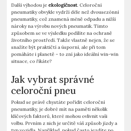
Další výhodou je
ekologičnost
. Celoroční
pneumatiky obvykle vydrží déle než dvousezónní
pneumatiky, což znamená méně odpadu a nižší
nároky na výrobu nových pneumatik. Tímto
způsobem se ve výsledku podílíte na ochraně
životního prostředí. Takže vlastně nejen, že se
snažíte být praktičtí a úsporní, ale při tom
pomáháte i planetě – to zní jako ideální win-win
situace, co říkáte?
Jak vybrat správné
celoroční pneu
Pokud se právě chystáte pořídit celoroční
pneumatiky, je dobré mít na paměti několik
klíčových faktorů, které mohou ovlivnit vaši
volbu. Prvním z nich je určitě váš způsob jízdy a
typ vozidla. Například, pokud často jezdíte po