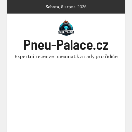
Skip
Sobota, 8 srpna, 2026
to
content
Pneu-Palace.cz
Expertní recenze pneumatik a rady pro řidiče