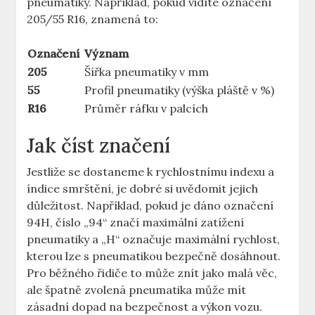
pneumatiky. Například, pokud vidíte označení
205/55 R16, znamená to:
Označení
Význam
205
Šířka pneumatiky v mm
55
Profil pneumatiky (výška pláště v %)
R16
Průměr ráfku v palcích
Jak číst značení
Jestliže se dostaneme k rychlostnímu indexu a
índice smrštění, je dobré si uvědomit jejich
důležitost. Například, pokud je dáno označení
94H, číslo „94“ značí maximální zatížení
pneumatiky a „H“ označuje maximální rychlost,
kterou lze s pneumatikou bezpečně dosáhnout.
Pro běžného řidiče to může znít jako malá věc,
ale špatně zvolená pneumatika může mít
zásadní dopad na bezpečnost a výkon vozu.