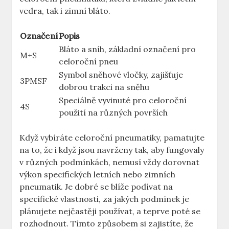
vedra, tak i zimní bláto.
Označení
Popis
Bláto a sníh, základní označení pro
M+S
celoroční pneu
Symbol sněhové vločky, zajišťuje
3PMSF
dobrou trakci na sněhu
Speciálně vyvinuté pro celoroční
4S
použití na různých površích
Když vybíráte celoroční pneumatiky, pamatujte
na to, že i když jsou navrženy tak, aby fungovaly
v různých podmínkách, nemusí vždy dorovnat
výkon specifických letních nebo zimních
pneumatik. Je dobré se blíže podívat na
specifické vlastnosti, za jakých podmínek je
plánujete nejčastěji používat, a teprve poté se
rozhodnout. Tímto způsobem si zajistíte, že