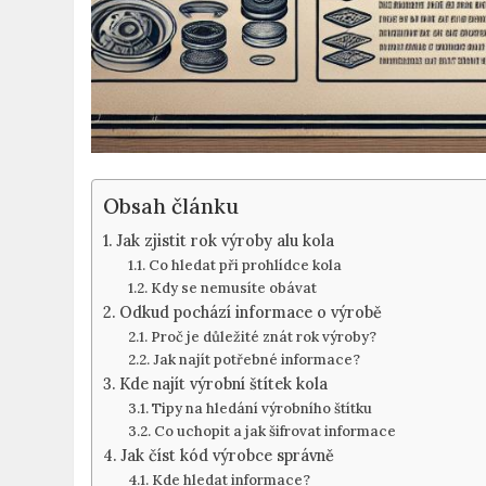
Obsah článku
Jak zjistit rok výroby alu kola
Co hledat při prohlídce kola
Kdy se nemusíte obávat
Odkud pochází informace o výrobě
Proč ​je důležité znát rok výroby?
Jak najít potřebné⁤ informace?
Kde najít výrobní štítek kola
Tipy na hledání výrobního štítku
Co uchopit a jak šifrovat informace
Jak číst kód výrobce správně
Kde hledat informace?