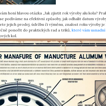
 vám honí hlavou otázka „Jak zjistit​ rok výroby alu kola? Pra
u se podíváme na efektivní způsoby, jak odhalit datum výrob
ete jejich prodej,​ údržbu​ či ‍výměnu, znalost​ roku výroby je 
ně ‌ponořit do praktických rad a triků,
které vám usnadní 
ových kol.