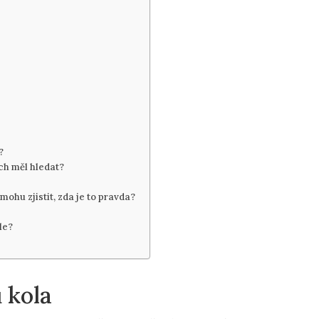
?
ych měl hledat?
mohu zjistit, zda je to pravda?
le?
u kola