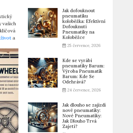
Jak dofouknout
pneumatiku
ktický
koloběžka: Efektivní
y vašich
Dofouknutí
klíčová​
Pneumatiky na
Koloběžce
život
⁤ a
25 července, 2026
Kde se vyrábí
pneumatiky Barum:
Výroba Pneumatik
Barum: Kde Se
Odehrává?
24 července, 2026
Jak dlouho se zajizdi
nové pneumatiky:
Nové Pneumatiky:
Jak Dlouho Trvá
Zajetí?