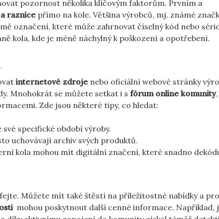
věnovat pozornost několika klíčovým⁢ faktorům. Prvním⁣ a
 a raznice
přímo na kole. Většina výrobců, mj. ⁤známé značky
formě označení, které může zahrnovat číselný kód nebo sério
ně kola, kde je méně náchylný​ k poškození⁤ a ⁤opotřebení.
a
lovat
internetové⁢ zdroje
nebo⁣ oficiální webové stránky výr
y. Mnohokrát se můžete setkat i s⁣
fórum online komunity
acemi. Zde ⁣jsou některé tipy, co⁢ hledat:
 své specifické období výroby.
to ⁤uchovávají archiv⁢ svých produktů.
ní kola mohou mít digitální značení, ​které snadno dekódu
e. Můžete mít také⁤ štěstí na příležitostné ⁢nabídky ​a pr
osti
‍ mohou poskytnout další cenné informace. Například, 
 a ‍díky aktivnímu zapojení do komunity získal téměř detekt