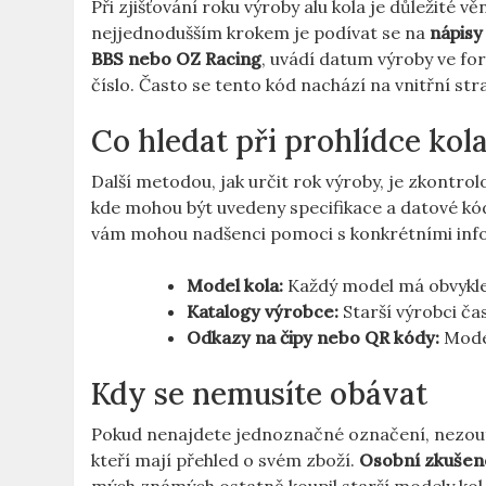
Při zjišťování roku výroby alu kola je důležité 
nejjednodušším krokem je podívat‍ se na
nápisy
BBS nebo OZ Racing
, uvádí ⁣datum výroby ve​ 
číslo. Často se tento kód nachází na vnitřní stra
Co hledat při prohlídce kol
Další ‌metodou, jak ​určit rok výroby, je zkontro
kde mohou být uvedeny specifikace a datové kód
vám mohou nadšenci pomoci s konkrétními inform
Model kola:
Každý ⁣model má obvykle
Katalogy výrobce:
Starší výrobci čas
Odkazy na čipy nebo QR kódy:
Moder
Kdy se nemusíte obávat
Pokud nenajdete jednoznačné označení, nezoufejt
kteří ​mají přehled o svém zboží.
Osobní zkušen
mých známých ostatně ​koupil starší modely‌ kol