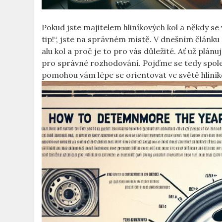
Pokud jste majitelem hliníkových ⁤kol ‌a někdy ​se
tip!“, jste na ⁢správném místě. V dnešním článk
alu kol a proč je to pro vás důležité. Ať už plánuj
pro správné rozhodování. Pojďme se tedy společ
‌pomohou vám lépe se orientovat ve světě hliník