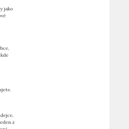
 jako‌
vé​
obce,
, kde
jete.
odejce,
jeden z
ivní