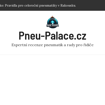
ku: Jednoduchý návod pro každého!
 Nejlepší zimní pneumatiky R17 podle testů.
tiku koloběžka: Efektivní Dofouknutí Pneumatiky na
Pneu-Palace.cz
 Optimalizujte Výkon!
o: Pravidla pro celoroční pneumatiky v Rakousku.
Expertní recenze pneumatik a rady pro řidiče