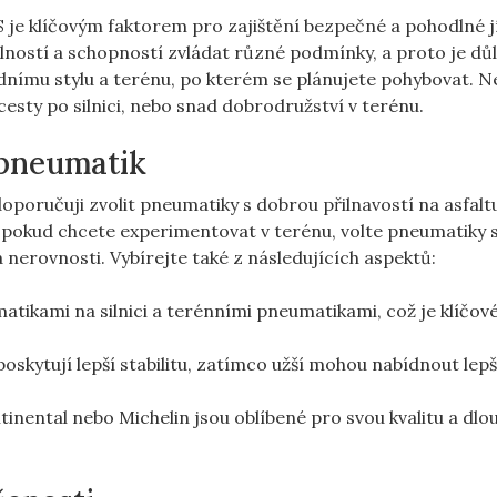
e klíčovým faktorem pro zajištění bezpečné a pohodlné j
ností a schopností zvládat různé podmínky, a proto je důl
dnímu stylu a terénu, po kterém se plánujete pohybovat. N
 cesty po silnici, nebo snad dobrodružství v terénu.
 pneumatik
doporučuji zvolit pneumatiky s dobrou přilnavostí na asfalt
ě, pokud chcete experimentovat v terénu, volte pneumatiky 
 nerovnosti. Vybírejte také z následujících aspektů:
tikami na silnici a terénními pneumatikami, což je klíčov
oskytují lepší stabilitu, zatímco užší mohou nabídnout lepš
inental nebo Michelin jsou oblíbené pro svou kvalitu a dlo