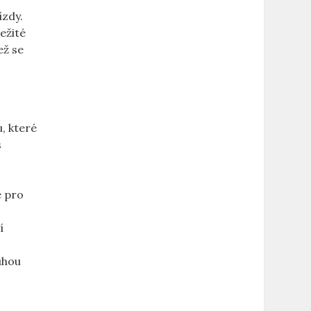
ízdy.
ežité
ež se
u, které
s
é pro
í
uhou