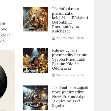
Jak dofouknout
pneumatiku
koloběžka: Efektivní
Dofouknutí
rní
Pneumatiky na
tové
Koloběžce
 které
25 července, 2026
k a
Kde se vyrábí
pneumatiky Barum:
Výroba Pneumatik
Barum: Kde Se
Odehrává?
24 července, 2026
Jak dlouho se zajizdi
nové pneumatiky:
Nové Pneumatiky:
Jak Dlouho Trvá
Zajetí?