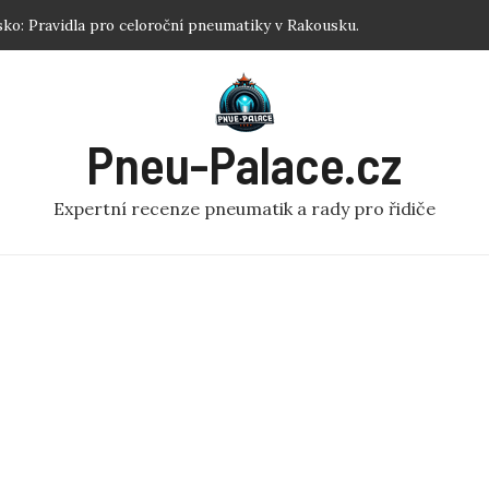
ko: Pravidla pro celoroční pneumatiky v Rakousku.
sku: Jednoduchý návod pro každého!
: Nejlepší zimní pneumatiky R17 podle testů.
atiku koloběžka: Efektivní Dofouknutí Pneumatiky na
Pneu-Palace.cz
? Optimalizujte Výkon!
Expertní recenze pneumatik a rady pro řidiče