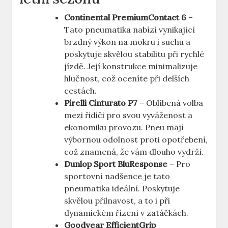
Continental PremiumContact 6
–
Tato pneumatika nabízí vynikající
brzdný výkon na mokru i suchu a
poskytuje skvělou stabilitu při rychlé
jízdě. Její konstrukce minimalizuje
hlučnost, což oceníte při delších
cestách.
Pirelli Cinturato P7
– Oblíbená volba
mezi řidiči pro svou vyváženost a
ekonomiku provozu. Pneu mají
výbornou odolnost proti opotřebení,
což znamená, že vám dlouho vydrží.
Dunlop Sport BluResponse
– Pro
sportovní nadšence je tato
pneumatika ideální. Poskytuje
skvělou přilnavost, a to i při
dynamickém řízení v zatáčkách.
Goodyear EfficientGrip