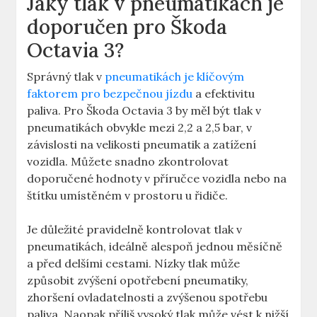
Jaký tlak v pneumatikách je
doporučen pro Škoda
Octavia 3?
Správný tlak v
pneumatikách je klíčovým
faktorem pro bezpečnou jízdu
a efektivitu
paliva. Pro Škoda Octavia 3 by měl být tlak v
pneumatikách obvykle mezi 2,2 a 2,5 bar, v
závislosti na velikosti pneumatik a zatížení
vozidla. Můžete snadno zkontrolovat
doporučené hodnoty v příručce vozidla nebo na
štítku umístěném v prostoru u řidiče.
Je důležité pravidelně kontrolovat tlak v
pneumatikách, ideálně alespoň jednou měsíčně
a před delšími cestami. Nízky tlak může
způsobit zvýšení opotřebení pneumatiky,
zhoršení ovladatelnosti a zvýšenou spotřebu
paliva. Naopak příliš vysoký tlak může vést k nižší