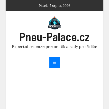
Skip
Pátek, 7 srpna, 2026
to
content
Pneu-Palace.cz
Expertní recenze pneumatik a rady pro řidiče