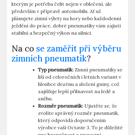
kterým je potřeba čelit nejen v oblečení, ale
především v přípravě automobilu. Ať už
plánujete zimní výlety na hory nebo každodenní
ježdění do práce, dobré pneumatiky vám zajistí
stabilní a bezpečný výkon na silnici.
Na co
se zaměřit při výběru
zimních pneumatik
?
Typ pneumatik:
Zimní pneumatiky se
liší od celoročních i letních variant v
hloubce dezénu a složení gumy, což
zajišťuje lepší přilnavost na ledě a
sněhu.
Rozměr pneumatik:
Ujistěte se, že
zvolíte správný rozměr pneumatik,
který odpovídá doporučením
výrobce vaší Octavie 3. To je důležité
pro bezpečnost a provozní