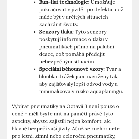
Run-flat technologie:
Umožňuje
pokračovat v jízdě i po defektu, což
může být v určitých situacích
zachránit životy.
Senzory tlaku:
Tyto senzory
poskytují informace o tlaku v
pneumatikách přímo na palubní
desce, což pomáhá předejít
nebezpečným situacím.
Speciální běhounové vzory:
Tvar a
hloubka drážek jsou navrženy tak,
aby zajišťovaly lepší odvod vody a
minimalizovaly riziko aquaplaningu.
Vybírat pneumatiky na Octavii 3 není pouze o
ceně – měli byste mít na paměti právě tyto
aspekty, abyste zajistili nejen komfort, ale
hlavně bezpečí vaší jízdy. Ať už se rozhodnete
pro letní, zimní nebo celoroční pneumatiky,