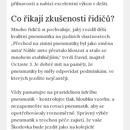
přilnavostí a nabízí excelentní výkon v dešti.
Co říkají zkušenosti řidičů?
Mnoho řidičů si pochvaluje, jaký rozdíl dělá
kvalitní pneumatika na jízdních vlastnostech.
„Přechod na zimní pneumatiky byl jako změna
auta! Náhle auto přestalo klouzat a stalo se
mnohem stabilnějším,“ tvrdí David, majitel
Octavie 3. Je dobré mít na paměti, že
pneumatiky by měly odpovídat podmínkám, ve
kterých jezdíte nejčastěji.
Vždy pamatujte na pravidelnou údržbu
pneumatik – kontrolujte tlak, hloubku vzorku, a
nezapomeňte na rotaci pneumatik, aby se
opotřebovávaly rovnoměrně. Správný výběr
pneumatik s trochou péče zajistí, že vaše
Škodovka bude jezdit jako na kolejích!