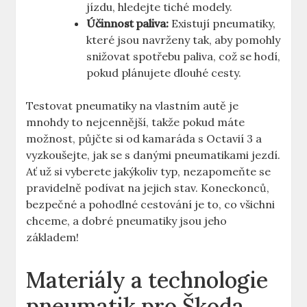
jízdu, hledejte tiché modely.
Účinnost paliva:
Existují pneumatiky,
které jsou navrženy tak, aby pomohly
snižovat spotřebu paliva, což se hodí,
pokud plánujete dlouhé cesty.
Testovat pneumatiky na vlastním autě je
mnohdy to nejcennější, takže pokud máte
možnost, půjčte si od kamaráda s Octavií 3 a
vyzkoušejte, jak se s danými pneumatikami jezdí.
Ať už si vyberete jakýkoliv typ, nezapomeňte se
pravidelně podívat na jejich stav. Koneckonců,
bezpečné a pohodlné cestování je to, co všichni
chceme, a dobré pneumatiky jsou jeho
základem!
Materiály a technologie
pneumatik pro Škoda