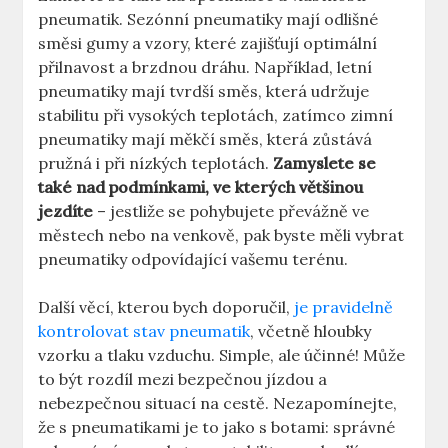
pneumatik. Sezónní pneumatiky mají odlišné
směsi gumy a vzory, které zajišťují optimální
přilnavost a brzdnou dráhu. Například, letní
pneumatiky mají tvrdší směs, která udržuje
stabilitu při vysokých teplotách, zatímco zimní
pneumatiky mají měkčí směs, která zůstává
pružná i při nízkých teplotách.
Zamyslete se
také nad podmínkami, ve kterých většinou
jezdíte
– jestliže se pohybujete převážně ve
městech nebo na venkově, pak byste měli vybrat
pneumatiky odpovídající vašemu terénu.
Další věcí, kterou bych doporučil,
je pravidelně
kontrolovat stav pneumatik
, včetně hloubky
vzorku a tlaku vzduchu. Simple, ale účinné! Může
to být rozdíl mezi bezpečnou jízdou a
nebezpečnou situací na cestě. Nezapomínejte,
že s pneumatikami je to jako s botami: správné