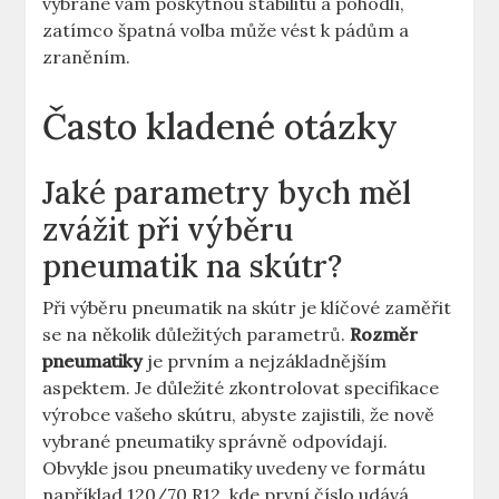
vybrané vám poskytnou stabilitu a pohodlí,
zatímco špatná volba může vést k pádům a
zraněním.
Často kladené otázky
Jaké parametry bych měl
zvážit při výběru
pneumatik na skútr?
Při výběru pneumatik na skútr je klíčové zaměřit
se na několik důležitých parametrů.
Rozměr
pneumatiky
je prvním a nejzákladnějším
aspektem. Je důležité zkontrolovat specifikace
výrobce vašeho skútru, abyste zajistili, že nově
vybrané pneumatiky správně odpovídají.
Obvykle jsou pneumatiky uvedeny ve formátu
například 120/70 R12, kde první číslo udává