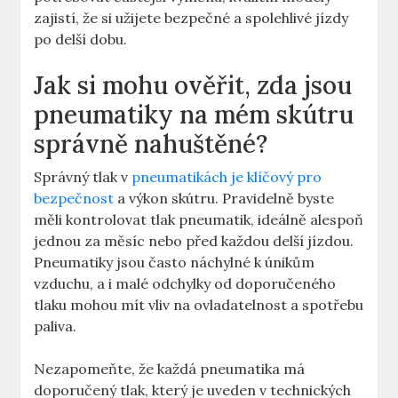
zajistí, že si užijete bezpečné a spolehlivé jízdy
po delší dobu.
Jak si mohu ověřit, zda jsou
pneumatiky na mém skútru
správně nahuštěné?
Správný tlak v
pneumatikách je klíčový pro
bezpečnost
a výkon skútru. Pravidelně byste
měli kontrolovat tlak pneumatik, ideálně alespoň
jednou za měsíc nebo před každou delší jízdou.
Pneumatiky jsou často náchylné k únikům
vzduchu, a i malé odchylky od doporučeného
tlaku mohou mít vliv na ovladatelnost a spotřebu
paliva.
Nezapomeňte, že každá pneumatika má
doporučený tlak, který je uveden v technických