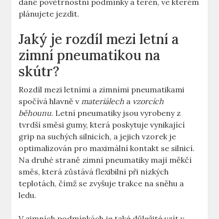
dané povětrnostní podmínky a terén, ve kterém
plánujete jezdit.
Jaký je rozdíl mezi letní a
zimní pneumatikou na
skútr?
Rozdíl mezi letními a zimními pneumatikami
spočívá hlavně v
materiálech
a
vzorcích
běhounu
. Letní pneumatiky jsou vyrobeny z
tvrdší směsi gumy, která poskytuje vynikající
grip na suchých silnicích, a jejich vzorek je
optimalizován pro maximální kontakt se silnicí.
Na druhé straně zimní pneumatiky mají měkčí
směs, která zůstává flexibilní při nízkých
teplotách, čímž se zvyšuje trakce na sněhu a
ledu.
V zimních podmínkách je také důležité vzít v