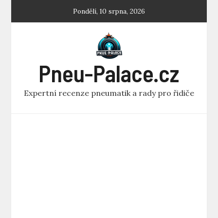
Skip
Pondělí, 10 srpna, 2026
to
content
Pneu-Palace.cz
Expertní recenze pneumatik a rady pro řidiče