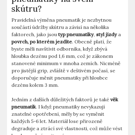
skútru?
Pravidelná výměna pneumatik je nezbytnou
součástí údržby skútru a závisí na několika
faktorech, jako jsou
typ pneumatiky
,
styl jízdy
a
povrch, po kterém jezdíte
. Obecně platí, že
byste měli navštívit odborníka, když zbývá
hloubka dezénu pod 1,6 mm, což je zákonem
stanovené minimum v mnoha zemích. Nicméně
pro jistější grip, zvláště v deštivém počasí, se
doporučuje měnit pneumatiky při hloubce
dezénu kolem 3 mm.
Jedním z dalších důležitých faktorů je také
věk
pneumatik
. I když pneumatiky nevykazují
znatelné opotřebení, měly by se vyměnit
každých 5-6 let. Materiál lose přirozeně
degraduje a ztrácí své vlastnosti, což může vést