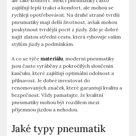
ale také komfort. Měkčí pneumatiky často
zajišťují lepší trakci a komfort, ale mohou se
rychleji opotřebovávat. Na druhé straně tvrdší
pneumatiky mají delší životnost, avšak mohou
poskytnout tvrdější pocit z jízdy. Zde je dobré
najít zlatou střední cestu, která vyhovuje vašim
stylům jízdy a podmínkám.
A co se týče
materiálu
, moderní pneumatiky
jsou často vyráběny z pokročilých sloučenin
kaučuku, které zajišťují optimální odolnost a
přilnavost. Je dobré investovat do
renomovaných značek, které garantují kvalitu a
bezpečnost. Vždy pamatujte, že kvalitní
pneumatiky mohou být rozdílem mezi
příjemnou jízdou a nehodou.
Jaké typy pneumatik