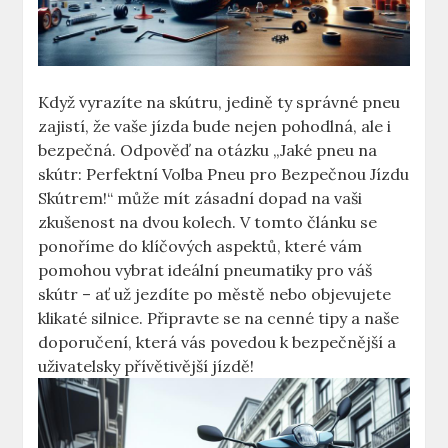
Když vyrazíte na skútru, jedině ty správné pneu
zajistí, že vaše jízda bude nejen pohodlná, ale i
bezpečná. Odpověď na otázku „Jaké pneu na
skútr: Perfektní Volba Pneu pro Bezpečnou Jízdu
Skútrem!“ může mít zásadní dopad na vaši
zkušenost na dvou kolech. V tomto článku se
ponoříme do klíčových aspektů, které vám
pomohou vybrat ideální pneumatiky pro váš
skútr – ať už jezdíte po městě nebo objevujete
klikaté silnice. Připravte se na cenné tipy a naše
doporučení, která vás povedou k bezpečnější a
uživatelsky přívětivější jízdě!