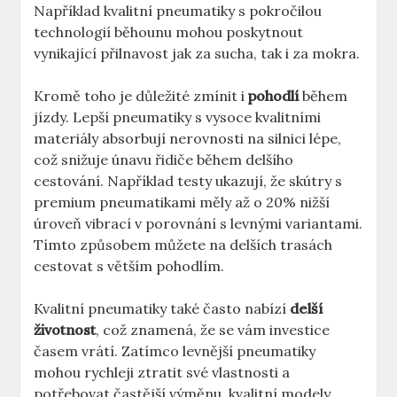
Například kvalitní pneumatiky s pokročilou
technologií běhounu mohou poskytnout
vynikající přilnavost jak za sucha, tak i za mokra.
Kromě toho je důležité zmínit i
pohodlí
během
jízdy. Lepší pneumatiky s vysoce kvalitními
materiály absorbují nerovnosti na silnici lépe,
což snižuje únavu řidiče během delšího
cestování. Například testy ukazují, že skútry s
premium pneumatikami měly až o 20% nižší
úroveň vibrací v porovnání s levnými variantami.
Tímto způsobem můžete na delších trasách
cestovat s větším pohodlím.
Kvalitní pneumatiky také často nabízí
delší
životnost
, což znamená, že se vám investice
časem vrátí. Zatímco levnější pneumatiky
mohou rychleji ztratit své vlastnosti a
potřebovat častější výměnu, kvalitní modely