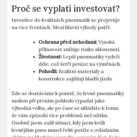
Proč se vyplatí investovat?
Investice do kvalitních pneumatik se projevuje
na více frontách. Mezi hlavní výhody patří:
Ochrana před nehodami:
Vysoká
přilnavost snižuje riziko sklouznutí.
Životnost:
Lepší pneumatiky vydrží
déle, což šetří peníze na výměnách.
Pohodlí:
Kvalitní materiály a
konstrukce zajišťují hladší jízdu.
Zde se dostáváme k pointě, že levné pneumatiky
mohou při prvním pohledu vypadat jako
výhodná volba, ale po čase se ukládáte k tomu,
že vám způsobí více problémů než užitku.
Osobně jsem zažil situaci, kdy jsem kvůli
levnějším pneu musel řešit potíže s ovládáním