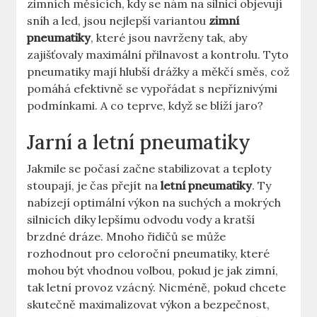
zimních měsících, kdy se nám na silnici objevují
sníh a led, jsou nejlepší variantou
zimní
pneumatiky
, které jsou navrženy tak, aby
zajišťovaly maximální přilnavost a kontrolu. Tyto
pneumatiky mají hlubší drážky a měkčí směs, což
pomáhá efektivně se vypořádat s nepříznivými
podmínkami. A co teprve, když se blíží jaro?
Jarní a letní pneumatiky
Jakmile se počasí začne stabilizovat a teploty
stoupají, je čas přejít na
letní pneumatiky
. Ty
nabízejí optimální výkon na suchých a mokrých
silnicích díky lepšímu odvodu vody a kratší
brzdné dráze. Mnoho řidičů se může
rozhodnout pro celoroční pneumatiky, které
mohou být vhodnou volbou, pokud je jak zimní,
tak letní provoz vzácný. Nicméně, pokud chcete
skutečně maximalizovat výkon a bezpečnost,