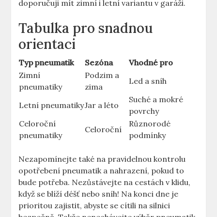
doporučuji mít zimní i letní variantu v garáži.
Tabulka pro snadnou
orientaci
Typ pneumatik
Sezóna
Vhodné pro
Zimní
Podzim a
Led a sníh
pneumatiky
zima
Suché a mokré
Letní pneumatiky
Jar a léto
povrchy
Celoroční
Různorodé
Celoroční
pneumatiky
podmínky
Nezapomínejte také na pravidelnou kontrolu
opotřebení pneumatik a nahrazení, pokud to
bude potřeba. Nezůstávejte na cestách v klidu,
když se blíží déšť nebo sníh! Na konci dne je
prioritou zajistit, abyste se cítili na silnici