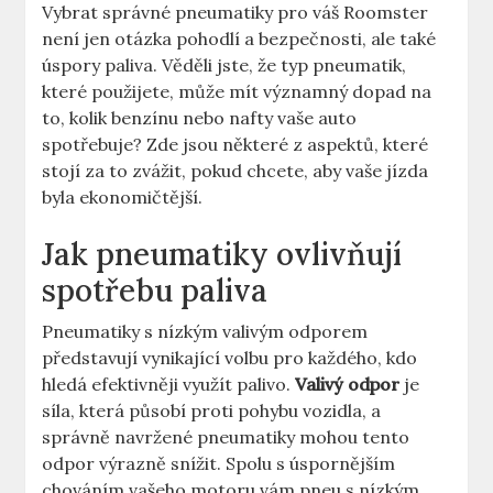
Vybrat správné pneumatiky pro váš Roomster
není jen otázka pohodlí a bezpečnosti, ale také
úspory paliva. Věděli jste, že typ pneumatik,
které použijete, může mít významný dopad na
to, kolik benzínu nebo nafty vaše auto
spotřebuje? Zde jsou některé z aspektů, které
stojí za to zvážit, pokud chcete, aby vaše jízda
byla ekonomičtější.
Jak pneumatiky ovlivňují
spotřebu paliva
Pneumatiky s nízkým valivým odporem
představují vynikající volbu pro každého, kdo
hledá efektivněji využít palivo.
Valivý odpor
je
síla, která působí proti pohybu vozidla, a
správně navržené pneumatiky mohou tento
odpor výrazně snížit. Spolu s úspornějším
chováním vašeho motoru vám pneu s nízkým