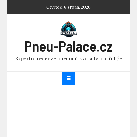
Skip
Čtvrtek, 6 srpna, 2026
to
content
Pneu-Palace.cz
Expertní recenze pneumatik a rady pro řidiče