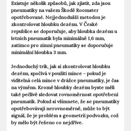
Existuje několik způsobů, jak zjistit, zda jsou
pneumatiky na vašem Škodě Roomster
opotřebované. Nejjednodušší metodou je
zkontrolovat hloubku dezénu. V České
republice se doporučuje, aby hloubka dezénu u
letních pneumatik byla minimálně 1,6 mm,
zatímco pro zimní pneumatiky se doporučuje
minimální hloubka 3 mm.
Jednoduchý trik, jak si zkontrolovat hloubku
dezénu, spočívá v použití mince – pokud je
viditelná celá mince v drážce pneumatiky, je čas
na výměnu. Kromě hloubky dezénu byste měli
také pečlivě sledovat
rovnoměrnost opotřebení
pneumatik. Pokud si všimnete, že se pneumatiky
opotřebovávají nerovnoměrně, může to být
signál, že je problém s geometrií podvozku, což
by mělo být řešeno co nejdříve.