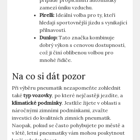
případě propíchnutí automatiky
zamezí úniku vzduchu.
Pirelli:
Ideální volba pro ty, kteří
hledají sportovnější jízdu s vynikající
přilnavostí.
Dunlop:
Tato značka kombinuje
dobrý výkon s cenovou dostupností,
což ji činí oblíbenou volbou pro
mnohé řidiče.
Na co si dát pozor
Při výběru pneumatik nezapomeňte zohlednit
také
typ vozovky
, po které nejčastěji jezdíte, a
klimatické podmínky
. Jestliže žijete v oblasti s
náročnými zimními podmínkami, zvažte
investici do kvalitních zimních pneumatik.
Naopak, pokud se často pohybujete po městě a
v létě, letní pneumatiky vám mohou poskytnout