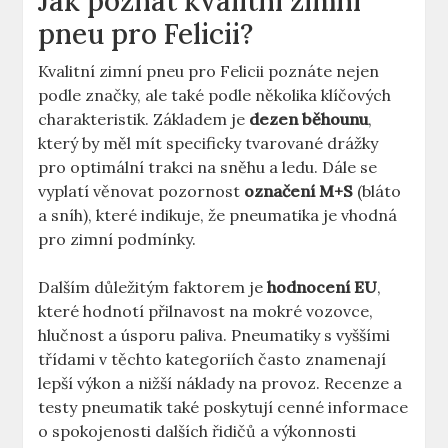
Jak poznat kvalitní zimní
pneu pro Felicii?
Kvalitní zimní pneu pro Felicii poznáte nejen
podle značky, ale také podle několika klíčových
charakteristik. Základem je
dezen běhounu
,
který by měl mít specificky tvarované drážky
pro optimální trakci na sněhu a ledu. Dále se
vyplatí věnovat pozornost
označení M+S
(bláto
a sníh), které indikuje, že pneumatika je vhodná
pro zimní podmínky.
Dalším důležitým faktorem je
hodnocení EU
,
které hodnotí přilnavost na mokré vozovce,
hlučnost a úsporu paliva. Pneumatiky s vyššími
třídami v těchto kategoriích často znamenají
lepší výkon a nižší náklady na provoz. Recenze a
testy pneumatik také poskytují cenné informace
o spokojenosti dalších řidičů a výkonnosti