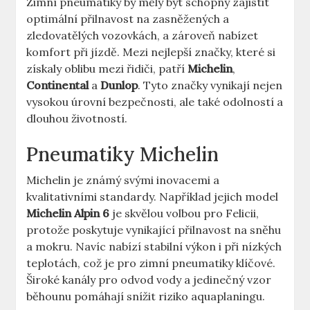
Zimní pneumatiky by měly být schopny zajistit
optimální přilnavost na zasněžených a
zledovatělých vozovkách, a zároveň nabízet
komfort při jízdě. Mezi nejlepší značky, které si
získaly oblibu mezi řidiči, patří
Michelin
,
Continental
a
Dunlop
. Tyto značky vynikají nejen
vysokou úrovní bezpečnosti, ale také odolností a
dlouhou životností.
Pneumatiky Michelin
Michelin je známý svými inovacemi a
kvalitativními standardy. Například jejich model
Michelin Alpin 6
je skvělou volbou pro Felicii,
protože poskytuje vynikající přilnavost na sněhu
a mokru. Navíc nabízí stabilní výkon i při nízkých
teplotách, což je pro zimní pneumatiky klíčové.
Široké kanály pro odvod vody a jedinečný vzor
běhounu pomáhají snížit riziko aquaplaningu.