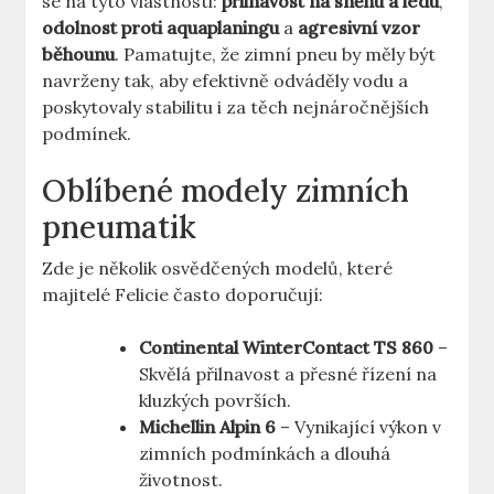
se na tyto vlastnosti:
přilnavost na sněhu a ledu
,
odolnost proti aquaplaningu
a
agresivní vzor
běhounu
. Pamatujte, že zimní pneu by měly být
navrženy tak, aby efektivně odváděly vodu a
poskytovaly stabilitu i za těch nejnáročnějších
podmínek.
Oblíbené modely zimních
pneumatik
Zde je několik osvědčených modelů, které
majitelé Felicie často doporučují:
Continental WinterContact TS 860
–
Skvělá přilnavost a přesné řízení na
kluzkých površích.
Michellin Alpin 6
– Vynikající výkon v
zimních podmínkách a dlouhá
životnost.