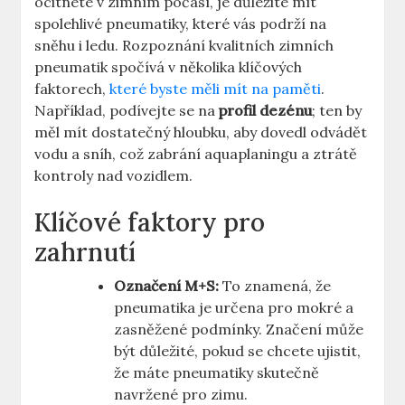
ocitnete v zimním počasí, je důležité mít
spolehlivé pneumatiky, které vás podrží na
sněhu i ledu. Rozpoznání kvalitních zimních
pneumatik spočívá v několika klíčových
faktorech,
které byste měli mít na paměti
.
Například, podívejte se na
profil dezénu
; ten by
měl mít dostatečný hloubku, aby dovedl odvádět
vodu a sníh, což zabrání aquaplaningu a ztrátě
kontroly nad vozidlem.
Klíčové faktory pro
zahrnutí
Označení M+S:
To znamená, že
pneumatika je určena pro mokré a
zasněžené podmínky. Značení může
být důležité, pokud se chcete ujistit,
že máte pneumatiky skutečně
navržené pro zimu.