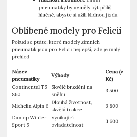
Hlučnost a komfort:
Zimní
pneumatiky by neměly být příliš
hlučné, abyste si užili klidnou jízdu.
Oblíbené modely pro Felicii
Pokud se ptáte, které modely zimních
pneumatik jsou pro Felicii nejlepší, zde je malý
přehled:
Název
Cena (v
Výhody
pneumatiky
Kč)
Continental TS
Skvělé brzdění na
3 500
860
sněhu
Dlouhá životnost,
Michelin Alpin 6
3 800
skvělá trakce
Dunlop Winter
Vynikající
3 600
Sport 5
ovladatelnost