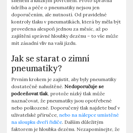
sněhem a kluzkým povrchem. Proto správná
údržba a péče o pneumatiky nejsou jen
doporučením, ale nutností. Od pravidelné
kontroly tlaku v pneumatikách, která by měla být
provedena alespoň jednou za měsíc, až po
zajištění správné hloubky dezénu – to vše může
mít zásadní vliv na vaši jízdu.
Jak se starat o zimní
pneumatiky?
Prvním krokem je zajistit, aby byly pneumatiky
dostatečně nahuštěné.
Nedoporučuje se
podceňovat tlak
, protože nízký tlak může
naznačovat, že pneumatiky jsou opotřebené
nebo poškozené. Doporučený tlak najdete buď v
uživatelské příručce,
nebo na nálepce umístěné
na sloupku dveří řidiče
. Dalším důležitým
faktorem je hloubka dezénu. Nezapomínejte, že