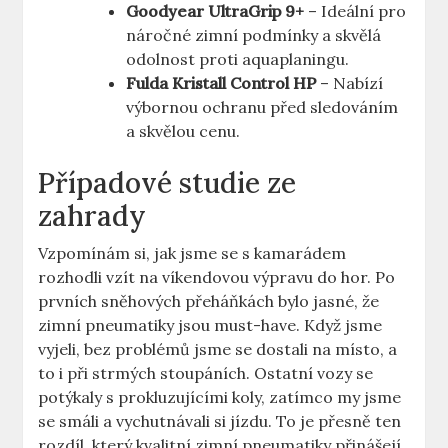
Goodyear UltraGrip 9+
– Ideální pro
náročné zimní podmínky a skvělá
odolnost proti aquaplaningu.
Fulda Kristall Control HP
– Nabízí
výbornou ochranu před sledováním
a skvělou cenu.
Případové studie ze
zahrady
Vzpomínám si, jak jsme se s kamarádem
rozhodli vzít na víkendovou výpravu do hor. Po
prvních sněhových přeháňkách bylo jasné, že
zimní pneumatiky jsou must-have. Když jsme
vyjeli, bez problémů jsme se dostali na místo, a
to i při strmých stoupáních. Ostatní vozy se
potýkaly s prokluzujícími koly, zatímco my jsme
se smáli a vychutnávali si jízdu. To je přesně ten
rozdíl, který kvalitní zimní pneumatiky přinášejí.