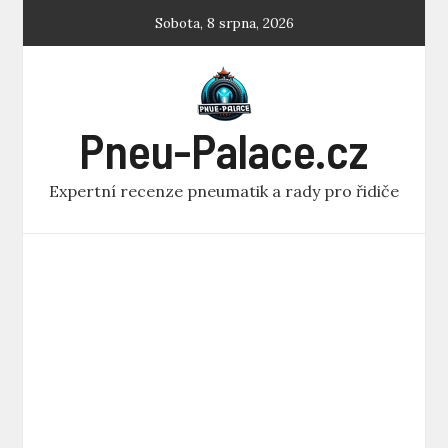
Skip
Sobota, 8 srpna, 2026
to
content
Pneu-Palace.cz
Expertní recenze pneumatik a rady pro řidiče