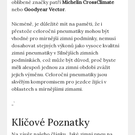
oblíbené značky patří
Michelin CrossClimate
nebo
Goodyear Vector
.
Nicméně, je důležité mít na paměti, že i
přestože celoroční pneumatiky mohou být
vhodné pro mírnější zimní podmínky, nemusí
dosahovat stejných výkonů jako vysoce kvalitní
zimní pneumatiky v Silnějších zimních
podmínkách, což může být důvod, proč byste
měli alespoň jednou za zimní období zvážit
jejich výměnu. Celoroční pneumatiky jsou
skvělým kompromisem pro jezdce žijící v
oblastech s mírnějšími zimami.
„`
Klíčové Poznatky
Na závěr našeho článku „Jaké zimní pneu na