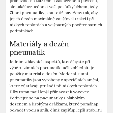
přilnavost na kluzkém a zasněženém povrchu,
ale také bezpečnost vaší posádky během jízdy.
Zimní pneumatiky jsou totiž navrženy tak, aby
jejich dezén maximálně zajišťoval trakci i při
nízkých teplotách a ve špatných povětrnostních
podmínkách.
Materiály a dezén
pneumatik
Jedním z hlavních aspektů, které byste při
výběru zimních pneumatik měli zohlednit, je
použitý materiál a dezén. Moderní zimní
pneumatiky jsou vyrobeny z speciálních směsí,
které zůstávají pružné i při nízkých teplotách.
Díky tomu mají lepší přilnavost k vozovce.
Podívejte se na pneumatiky s hlubokým
dezénem a širokými drážkami, které pomáhají
odvádět vodu a sníh, čímž zajišťují lepší stabilitu