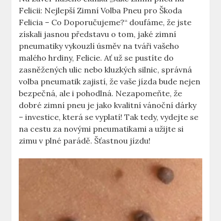
Felicii: Nejlepší Zimní Volba Pneu pro Škoda
Felicia – Co Doporučujeme?“ doufáme, že jste
získali jasnou představu o tom, jaké zimní
pneumatiky vykouzlí úsměv na tváři vašeho
malého hrdiny, Felicie. Ať už se pustíte do
zasněžených ulic nebo kluzkých silnic, správná
volba pneumatik zajistí, že vaše jízda bude nejen
bezpečná, ale i pohodlná. Nezapomeňte, že
dobré zimní pneu je jako kvalitní vánoční dárky
– investice, která se vyplatí! Tak tedy, vydejte se
na cestu za novými pneumatikami a užijte si
zimu v plné parádě. Šťastnou jízdu!