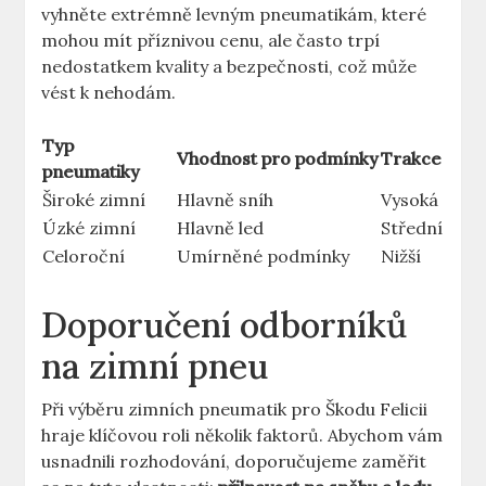
vyhněte extrémně levným pneumatikám, které
mohou mít příznivou cenu, ale často trpí
nedostatkem kvality a bezpečnosti, což může
vést k nehodám.
Typ
Vhodnost pro podmínky
Trakce
pneumatiky
Široké zimní
Hlavně sníh
Vysoká
Úzké zimní
Hlavně led
Střední
Celoroční
Umírněné podmínky
Nižší
Doporučení odborníků
na zimní pneu
Při výběru zimních pneumatik pro Škodu Felicii
hraje klíčovou roli několik faktorů. Abychom vám
usnadnili rozhodování, doporučujeme zaměřit