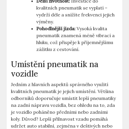
Delší životnost:
Investice do
kvalitních pneumatik se vyplatí –
vydrží déle a snížíte frekvenci jejich
výměny.
Pohodlnější jízda:
Vysoká kvalita
pneumatik znamená méně vibrací a
hluku, což přispěje k příjemnějšímu
zážitku z cestování.
Umístění pneumatik na
vozidle
Jedním z hlavních aspektů správného využití
kvalitních pneumatik je jejich umístění. Většina
odborníků doporučuje umístit lepší pneumatiky
na zadní nápravu vozidla, bez ohledu na to, zda
je vozidlo poháněno předními nebo zadními
koly. Důvod? Lepší přilnavost vzadu pomáhá
udržet auto stabilní, zejména v deštivých nebo