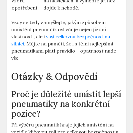
vzorů
na hlavičkách, a vyměňte je, než
opotřebení
dojde k nehodě.
Vždy se tedy zamýšlejte, jakým způsobem
umístění pneumatik ovlivňuje nejen jízdní
vlastnosti, ale i
vaši celkovou bezpečnost na
silnici
. Mějte na paměti, že i s těmi nejlepšími
pneumatikami platí pravidlo – opatrnost nade
vše!
Otázky & Odpovědi
Proč je důležité umístit lepší
pneumatiky na konkrétní
pozice?
Při výběru pneumatik hraje jejich umístění na
vozidle klíčovou roli pro celkovou bezpečnost a