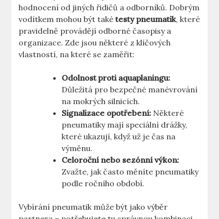
hodnocení od jiných řidičů a odborníků. Dobrým
vodítkem mohou být také
testy pneumatik
, které
pravidelně provádějí odborné časopisy a
organizace. Zde jsou některé z klíčových
vlastností, na které se zaměřit:
Odolnost proti aquaplaningu:
Důležitá pro bezpečné manévrování
na mokrých silnicích.
Signalizace opotřebení:
Některé
pneumatiky mají speciální drážky,
které ukazují, když už je čas na
výměnu.
Celoroční nebo sezónní výkon:
Zvažte, jak často měníte pneumatiky
podle ročního období.
Vybírání pneumatik může být jako výběr
partnera – potřebujete tu správnou kombinaci