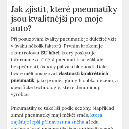
Jak zjistit, které pneumatiky
jsou kvalitnější pro moje
auto?
Při posuzování kvality pneumatik je důležité vzít
v úvahu několik faktorů. Prvním krokem je
zkontrolovat
EU label
, který poskytuje
informace o třídění pneumatik na základě
bezpečnosti, úspory paliva a hlučnosti. Dále
byste měli posuzovat
vlastnosti konkrétních
pneumatik
, jako je směs gumy, hloubka dezénu, a
specifické technologie, které denominují
výrobce.
Pneumatiky se také liší podle sezóny. Například
zimní pneumatiky mají měkčí směs,
která
zajišťuje lepší přilnavost na sněhu
a ledu,
zatímco letní pneumatiky jsou optimalizované