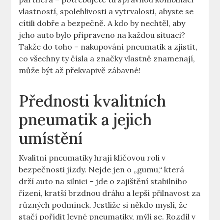
vlastností, spolehlivosti a vytrvalosti, abyste se
cítili dobře a bezpečně. A kdo by nechtěl, aby
jeho auto bylo připraveno na každou situaci?
Takže do toho – nakupování pneumatik a zjistit,
co všechny ty čísla a značky vlastně znamenají,
může být až překvapivě zábavné!
Přednosti kvalitních
pneumatik a jejich
umístění
Kvalitní pneumatiky hrají klíčovou roli v
bezpečnosti jízdy. Nejde jen o „gumu,“ která
drží auto na silnici – jde o zajištění stabilního
řízení, kratší brzdnou dráhu a lepší přilnavost za
různých podmínek. Jestliže si někdo myslí, že
stačí pořídit levné pneumatiky, mýlí se. Rozdíl v