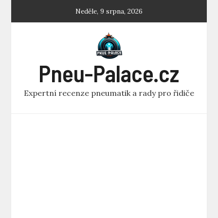
Skip
Neděle, 9 srpna, 2026
to
content
Pneu-Palace.cz
Expertní recenze pneumatik a rady pro řidiče