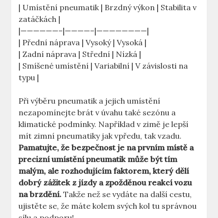
| Umístění pneumatik | Brzdný výkon | Stabilita v
zatáčkách |
|——————–|————–|————————|
| Přední náprava | Vysoký | Vysoká |
| Zadní náprava | Střední | Nízká |
| Smíšené umístění | Variabilní | V závislosti na
typu |
Při výběru pneumatik a jejich umístění
nezapomínejte brát v úvahu také sezónu a
klimatické podmínky. Například v zimě je lepší
mít zimní pneumatiky jak vpředu, tak vzadu.
Pamatujte, že bezpečnost je na prvním místě a
precizní umístění pneumatik může být tím
malým, ale rozhodujícím faktorem, který dělí
dobrý zážitek z jízdy a zpožděnou reakcí vozu
na brzdění.
Takže než se vydáte na další cestu,
ujistěte se, že máte kolem svých kol tu správnou
sílu a podporu!