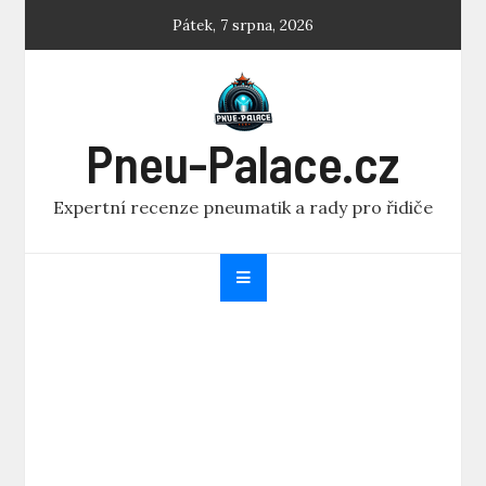
Skip
Pátek, 7 srpna, 2026
to
content
Pneu-Palace.cz
Expertní recenze pneumatik a rady pro řidiče