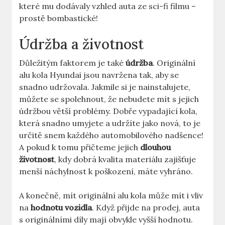
které mu dodávaly vzhled auta ze sci-fi filmu –
prostě bombastické!
Údržba a životnost
Důležitým faktorem je také
údržba
. Originální
alu kola Hyundai jsou navržena tak, aby se
snadno udržovala. Jakmile si je nainstalujete,
můžete se spolehnout, že nebudete mít s jejich
údržbou větší problémy. Dobře vypadající kola,
která snadno umyjete a udržíte jako nová, to je
určitě snem každého automobilového nadšence!
A pokud k tomu přičteme jejich
dlouhou
životnost
, kdy dobrá kvalita materiálu zajišťuje
menší náchylnost k poškození, máte vyhráno.
A konečně, mít originální alu kola může mít i vliv
na
hodnotu vozidla
. Když přijde na prodej, auta
s originálními díly mají obvykle vyšší hodnotu.