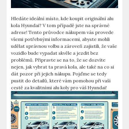
Hledáte ideální místo, kde koupit originální alu
kola Hyundai? V tom případě jste na správné
adrese! Tento průvodce nákupem vás provede
všemi potřebnými informacemi, abyste mohli
udělat správnou volbu a zároveň zajistili, že vaše
vozidlo bude vypadat skvěle a jezdit bez
problémů. Připravte se na to, že se dozvíte
nejen, jak vybrat ta pravá kola, ale také na co si
dát pozor při jejich nákupu. Pojďme se tedy
pustit do detailů, které vám pomohou při vaší
cestě za kvalitními alu koly pro váš Hyundai!