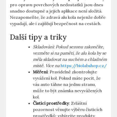
pro opravu povrchových nedostatků jsou dnes
snadno dostupné a jejich aplikace není složitá.
Nezapomeňte, že zdravá alu kola nejenže dobře
vypadají, ale i zajišťují bezpečnost na cestách.
Další tipy a triky
Skladování: Pokud sezonu zakončíte,
vezměte si na paměti, že alu kola by se
měla skladovat na suchém a chladném
místě. Více na
https://biolabshop.cz/
Měření
: Pravidelně zkontrolujte
vyvážení kol. Pokud máte pocit, že
vás auto táhne na jednu stranu,
může to být známka nevyvážených
kol.
Čistící prostředky
: Zvláštní
pozornost věnujte výběru čisticích
prostředků; vybírejte produkty