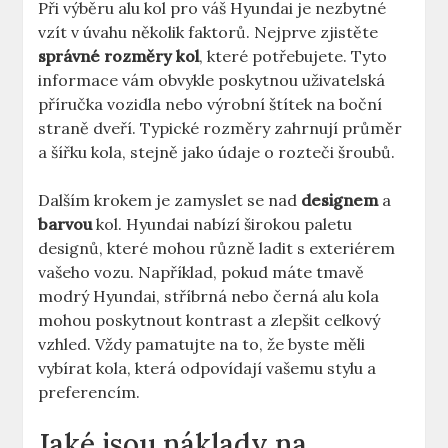
Při výběru alu kol pro váš Hyundai je nezbytné
vzít v úvahu několik faktorů. Nejprve zjistěte
správné rozměry kol
, které potřebujete. Tyto
informace vám obvykle poskytnou uživatelská
příručka vozidla nebo výrobní štítek na boční
straně dveří. Typické rozměry zahrnují průměr
a šířku kola, stejně jako údaje o rozteči šroubů.
Dalším krokem je zamyslet se nad
designem
a
barvou
kol. Hyundai nabízí širokou paletu
designů, které mohou různě ladit s exteriérem
vašeho vozu. Například, pokud máte tmavě
modrý Hyundai, stříbrná nebo černá alu kola
mohou poskytnout kontrast a zlepšit celkový
vzhled. Vždy pamatujte na to, že byste měli
vybírat kola, která odpovídají vašemu stylu a
preferencím.
Jaké jsou náklady na