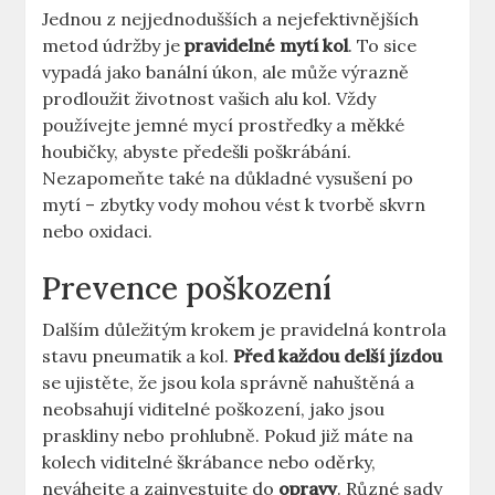
Jednou z nejjednodušších a nejefektivnějších
metod údržby je
pravidelné mytí kol
. To sice
vypadá jako banální úkon, ale může výrazně
prodloužit životnost vašich alu kol. Vždy
používejte jemné mycí prostředky a měkké
houbičky, abyste předešli poškrábání.
Nezapomeňte také na důkladné vysušení po
mytí – zbytky vody mohou vést k tvorbě skvrn
nebo oxidaci.
Prevence poškození
Dalším důležitým krokem je pravidelná kontrola
stavu pneumatik a kol.
Před každou delší jízdou
se ujistěte, že jsou kola správně nahuštěná a
neobsahují viditelné poškození, jako jsou
praskliny nebo prohlubně. Pokud již máte na
kolech viditelné škrábance nebo oděrky,
neváhejte a zainvestujte do
opravy
. Různé sady