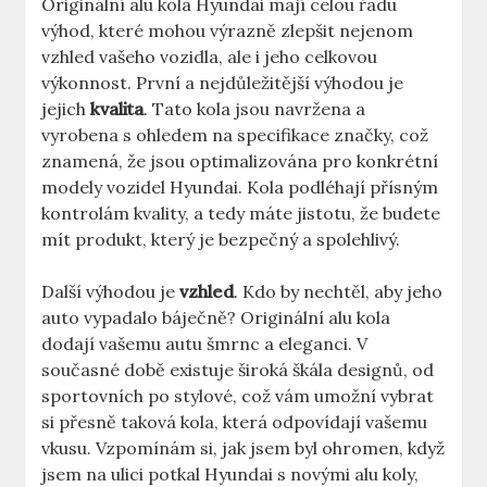
Originální alu kola Hyundai mají celou řadu
výhod, které mohou výrazně zlepšit nejenom
vzhled vašeho vozidla, ale i jeho celkovou
výkonnost. První a nejdůležitější výhodou je
jejich
kvalita
. Tato kola jsou navržena a
vyrobena s ohledem na specifikace značky, což
znamená, že jsou optimalizována pro konkrétní
modely vozidel Hyundai. Kola podléhají přísným
kontrolám kvality, a tedy máte jistotu, že budete
mít produkt, který je bezpečný a spolehlivý.
Další výhodou je
vzhled
. Kdo by nechtěl, aby jeho
auto vypadalo báječně? Originální alu kola
dodají vašemu autu šmrnc a eleganci. V
současné době existuje široká škála designů, od
sportovních po stylové, což vám umožní vybrat
si přesně taková kola, která odpovídají vašemu
vkusu. Vzpomínám si, jak jsem byl ohromen, když
jsem na ulici potkal Hyundai s novými alu koly,