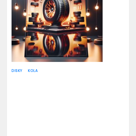
Kompletní
průvodce
DISKY
KOLA