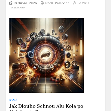
18 dubna, 2026
Pneu-Palace.cz
Leave a
on
Comment
Jak
Zjistit
Rok
Výroby
Alu
Kola?
Praktický
Tip!
KOLA
Jak Dlouho Schnou Alu Kola po