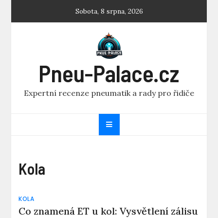
Skip
Sobota, 8 srpna, 2026
to
content
Pneu-Palace.cz
Expertní recenze pneumatik a rady pro řidiče
Kola
KOLA
Co znamená ET u kol: Vysvětlení zálisu