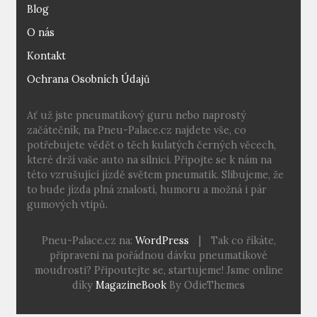
Blog
O nás
Kontakt
Ochrana Osobních Údajů
Ať už jste pneumatikový guru nebo naprostý
začátečník, na Pneu-Palace.cz najdete vše, co
potřebujete vědět o těch kulatých černých věcech,
které drží vaše auto na silnici. Připojte se k nám na
této vzrušující jízdě světem pneumatik. Slibujeme, že
to bude jízda plná znalostí, humoru a možná i pár
gumových vtipů.
Pneu-Palace.cz na:
WordPress
|
Tak co říkáte,
připraveni na pořádnou dávku pneumatikové
moudrosti? Připoutejte se, startujeme! Jsme online
díky
MagazineBook
By OdieThemes