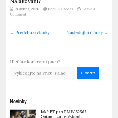
Nalakování?
18 dubna, 2026
Pneu-Palace.cz
Leave a
on
Comment
Jak
Dlouho
Schnou
← Předchozí články
Následující články →
Alu
Kola
po
Nalakování?
Hledáte konkrétní pneu?
Hledat!
Novinky
Jaké ET pro BMW 525d?
Optimalizujte Výkon!