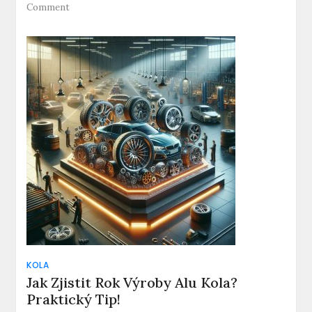
on
Comment
Co
je
to
ET
na
disku:
Důležitý
faktor
při
výběru
kol!
KOLA
Jak Zjistit Rok Výroby Alu Kola?
Praktický Tip!