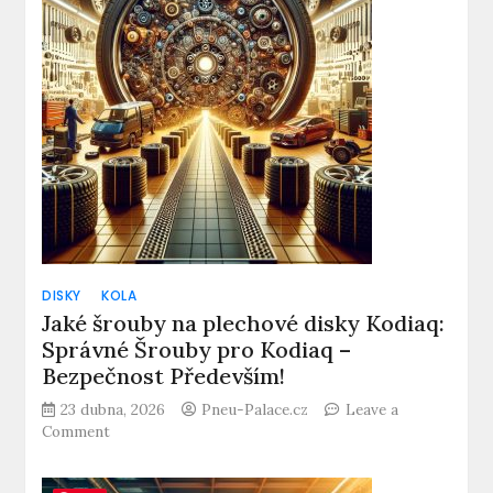
najít
nejlepší
servis?
DISKY
KOLA
Jaké šrouby na plechové disky Kodiaq:
Správné Šrouby pro Kodiaq –
Bezpečnost Především!
23 dubna, 2026
Pneu-Palace.cz
Leave a
on
Comment
Jaké
šrouby