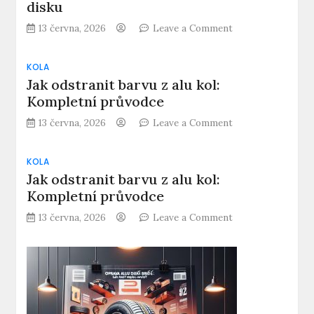
disku
on
13 června, 2026
Leave a Comment
Co
znamená
KOLA
ET
Jak odstranit barvu z alu kol:
u
kol:
Kompletní průvodce
Vysvětlení
on
13 června, 2026
Leave a Comment
zálisu
Jak
disku
odstranit
KOLA
barvu
Jak odstranit barvu z alu kol:
z
alu
Kompletní průvodce
kol:
on
13 června, 2026
Leave a Comment
Kompletní
Jak
průvodce
odstranit
barvu
z
alu
kol: