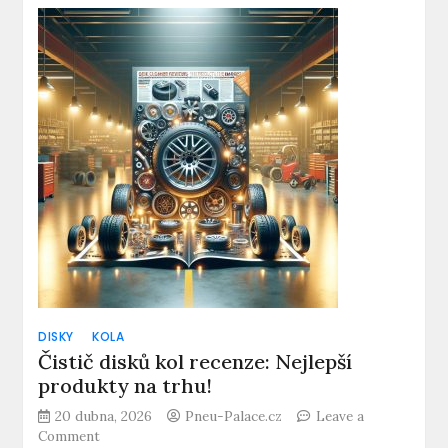
znamená
alu
kola
5×112:
Perfektní
volba
pro
vaše
auto.
DISKY
KOLA
Čistič disků kol recenze: Nejlepší
produkty na trhu!
20 dubna, 2026
Pneu-Palace.cz
Leave a
on
Comment