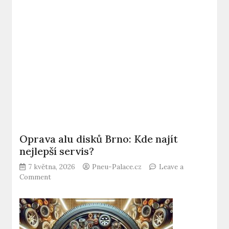
Oprava alu disků Brno: Kde najít
nejlepší servis?
7 května, 2026
Pneu-Palace.cz
Leave a
on
Comment
Oprava
alu
disků
Brno:
Kde