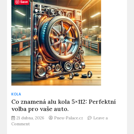
na
Save
plechové
disky
Kodiaq:
Správné
Šrouby
pro
Kodiaq
–
Bezpečnost
Především!
KOLA
Co znamená alu kola 5×112: Perfektní
volba pro vaše auto.
21 dubna, 2026
Pneu-Palace.cz
Leave a
on
Comment
Co