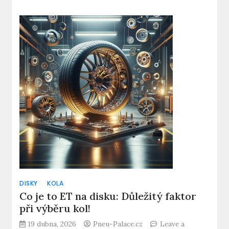
Čistič
disků
kol
recenze:
Nejlepší
produkty
na
trhu!
DISKY
KOLA
Co je to ET na disku: Důležitý faktor
při výběru kol!
19 dubna, 2026
Pneu-Palace.cz
Leave a