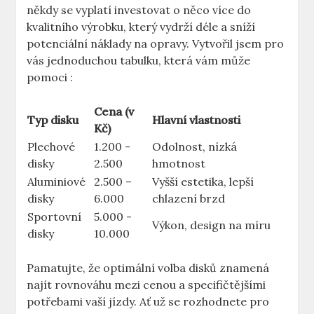
někdy ⁣se vyplatí ​investovat ‍o něco ‍více do
kvalitního výrobku, který‌ vydrží⁢ déle‍ a sníží
potenciální náklady na‍ opravy. ⁢Vytvořil jsem pro
vás jednoduchou tabulku, která vám může
pomoci :
Cena‌ (v
Typ disku
Hlavní ‍vlastnosti
⁤Kč)
Plechové
1.200 ⁤-
Odolnost, ⁣nízká⁣
disky
2.500
hmotnost
Aluminiové
2.500 –
Vyšší⁤ estetika, lepší
⁤disky
6.000
chlazení brzd
Sportovní
5.000 -‍
Výkon, design na míru
disky
10.000
Pamatujte, že optimální volba⁤ disků znamená
najít ​rovnováhu mezi cenou ⁤a specifičtějšími
potřebami vaší jízdy. Ať už se rozhodnete pro⁤