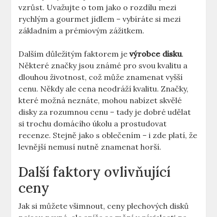
vzrůst. Uvažujte o tom jako o rozdílu mezi
rychlým ‌a gourmet jídlem‌ – vybíráte si‍ mezi
základním a prémiovým ​zážitkem.
Dalším důležitým ⁢faktorem je
výrobce disku
.
Některé značky ‌jsou známé pro svou kvalitu a
dlouhou životnost, což může znamenat vyšší
cenu. Někdy ale cena neodráží kvalitu. Značky,
které možná neznáte, mohou nabízet skvělé⁤
disky za rozumnou cenu – tady‍ je dobré udělat
si trochu ​domácího úkolu a prostudovat
recenze.‍ Stejně ‌jako s oblečením – i zde platí, ⁢že
levnější nemusí nutně znamenat horší.
Další faktory ovlivňující
ceny
Jak​ si můžete‍ všimnout, ceny plechových ⁢disků ​