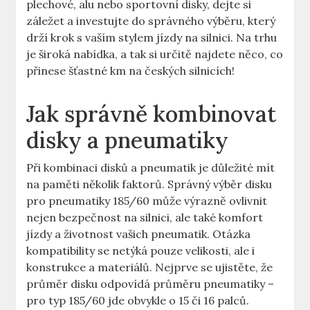
plechové,‌ alu​ nebo sportovní disky, dejte si
záležet a investujte do správného ‍výběru, který​
drží krok s vaším stylem jízdy na silnici. Na ⁣trhu
je široká ‌nabídka,‍ a tak si určitě najdete něco,⁢ co
přinese šťastné⁤ km na českých silnicích!
Jak správně kombinovat
disky a pneumatiky
Při kombinaci disků a pneumatik je důležité mít
na paměti několik faktorů. Správný výběr disku
pro ⁢pneumatiky 185/60 může ⁤výrazně ovlivnit
nejen bezpečnost na​ silnici, ale také⁣ komfort
jízdy a ‌životnost vašich⁤ pneumatik. Otázka
kompatibility se netýká pouze velikosti, ale i ​
konstrukce a materiálů.​ Nejprve se ujistěte, že
průměr ​disku⁤ odpovídá průměru ​pneumatiky​ –
pro​ typ 185/60 jde obvykle ‍o 15 či 16 palců.