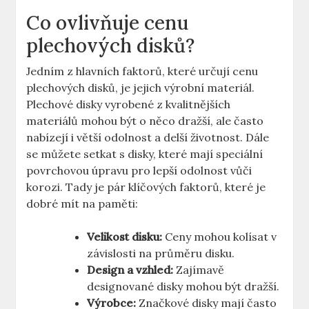
Co ovlivňuje cenu
plechových disků?
Jedním z hlavních faktorů, které určují cenu
‌plechových ⁢disků, je jejich výrobní materiál.
Plechové⁢ disky vyrobené z kvalitnějších
materiálů mohou být o něco dražší, ale často
nabízejí i⁢ větší odolnost a delší⁢ životnost. Dále
se můžete setkat s ⁢disky, které mají speciální
povrchovou úpravu pro lepší odolnost vůči
korozi. Tady ⁤je pár klíčových faktorů, které je
dobré mít na‌ paměti:
Velikost disku:
Ceny mohou kolísat⁢ v
závislosti na průměru disku.
Design a vzhled:
‍Zajímavě
designované disky mohou být dražší.
Výrobce:
Značkové disky mají ⁣často