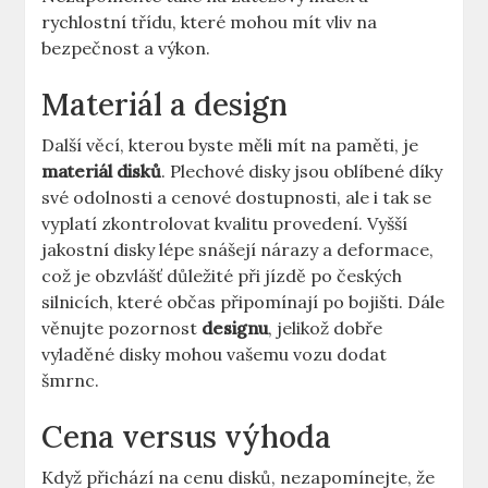
rychlostní třídu, které mohou mít vliv na‍
bezpečnost a ⁣výkon.
Materiál a design
Další ‍věcí, kterou‌ byste měli ⁤mít na‌ paměti, je
materiál disků
. ⁣Plechové disky ⁢jsou⁤ oblíbené​ díky‌
své⁢ odolnosti a cenové dostupnosti, ale i tak se
vyplatí zkontrolovat kvalitu provedení. Vyšší
jakostní disky lépe snášejí nárazy ‌a⁣ deformace,
což je obzvlášť důležité při jízdě po českých
silnicích, které občas připomínají po ​bojišti. Dále
věnujte pozornost
designu
, jelikož dobře
vyladěné disky ‌mohou vašemu vozu dodat
⁢šmrnc.
Cena⁢ versus výhoda
Když‌ přichází na cenu disků, nezapomínejte, že