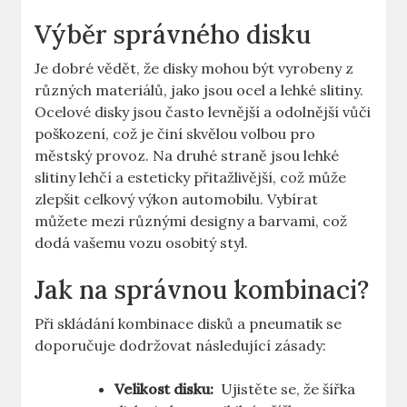
Výběr správného disku
Je dobré vědět, že disky mohou​ být vyrobeny z
⁣různých materiálů, jako jsou ‍ocel a ⁤lehké ​slitiny.
Ocelové disky jsou často‍ levnější a odolnější ⁣vůči
‍poškození, což je činí skvělou volbou pro
⁤městský provoz. Na druhé straně jsou lehké
slitiny lehčí a esteticky přitažlivější, což může
zlepšit celkový‍ výkon⁣ automobilu. Vybírat
můžete mezi různými designy a barvami, což
dodá vašemu vozu osobitý ‌styl.
Jak na​ správnou kombinaci?
Při skládání kombinace disků a pneumatik se
doporučuje dodržovat ⁤následující zásady:
Velikost disku:
‌ Ujistěte‍ se, že​ šířka