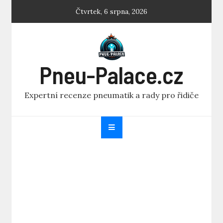
Skip
Čtvrtek, 6 srpna, 2026
to
content
Pneu-Palace.cz
Expertní recenze pneumatik a rady pro řidiče