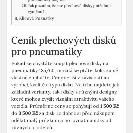
Jak ​poznám, že mé plechové disky potřebují
výměnu?
Klíčové Poznatky
Ceník plechových disků
⁤pro pneumatiky
Pokud se chystáte​ koupit⁤ plechové‍ disky ​na
pneumatiky 185/60, možná se ptáte, kolik ‍za ně
vlastně zaplatíte. Ceny se liší v závislosti na
výrobci, kvalitě a ⁣typu⁢ disku. Na trhu najdete jak
základní⁤ varianty, tak i disky s různými designy,
které mohou zvýšit vizuální atraktivitu vašeho
vozidla. Průměrné ceny⁤ se pohybují od
1⁢ 500 Kč
⁢do
3 500 Kč
za disk. Je dobré si před ⁢nákupem
udělat malý průzkum a ‌porovnat nabídky od‍
různých prodejců.