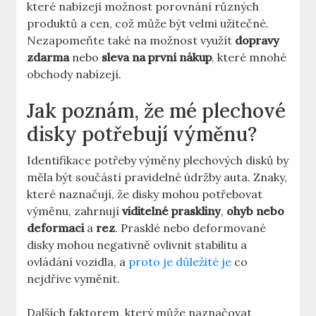
které nabízejí možnost porovnání různých
produktů a cen, což může být‍ velmi ‍užitečné.
Nezapomeňte také na možnost ‍využít
dopravy
zdarma
⁤nebo
sleva na první nákup
, které mnohé
obchody nabízejí.
Jak ​poznám, že mé plechové
disky potřebují výměnu?
Identifikace potřeby výměny plechových disků ⁢by
měla⁣ být součástí pravidelné údržby auta. Znaky,
které naznačují, ‌že​ disky mohou ‍potřebovat
‍výměnu, ​zahrnují
viditelné praskliny
,
ohyb nebo
‍deformaci
a
rez
. Prasklé nebo deformované
⁣disky mohou ⁢negativně ovlivnit stabilitu ‍a
ovládání vozidla, a⁢
proto je důležité je
co
nejdříve vyměnit.
Dalších faktorem, který může naznačovat⁤