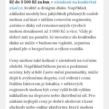
Kč do 3 ⁤500 Kč za kus
, v
závislosti na konkrétní
značce
, kvalitě​ a designu‌ disku.⁤ Například,
základní modely bez jakýchkoli přidaných ozdob
mohou začínat⁤ v nižším cenovém ‌segmentu,⁣
zatímco disky od renomovaných výrobců
mohou dosáhnout až ​3 000 Kč a více. Vždy je
‍dobré mít ‌na paměti, že investice do kvalitního
disku se může v budoucnu vyplatit, ⁢zejména
pokud⁢ jde o bezpečnost a výkon vozidla.
Ceny mohou také kolísat v závislosti na‌ ročním
období. Například během jarní a ​podzimní
sezóny, kdy si lidé často mění pneumatiky, může
dojít k zvýšenému dopytu, což ovlivní i​ cenu.
Dalším faktorem je lokalita; v některých
regionech mohou být ceny vyšší‍ kvůli vyšším
nákladům na dopravu nebo ‌distribuční síť. Pro
získání nejlepší ceny je dobré sledovat různé‌
obchody nebo online platformy, které mohou