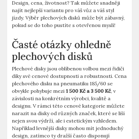
Design, cena, životnost?‍ Tak můžete snadněji
⁢najít nejlepší variantu pro váš vůz⁤ a váš styl
jízdy. Výběr plechových disků může být zábavný,
pokud ⁢se do toho pustíte‌ s otevřenou myslí!
Časté otázky ⁣ohledně‌
plechových⁢ disků
Plechové‌ disky jsou oblíbenou volbou mezi řidiči
díky své cenové dostupnosti a ⁣robustnosti. Cena
‌plechového disku ‌na pneumatiku ⁢185/60 ‌se
obvykle pohybuje mezi
1 500 ‍Kč a 3 500 Kč
, v​
závislosti na konkrétním výrobci,​ kvalitě ⁣a⁤
designu. V rámci této cenové kategorie můžete
narazit na disky od různých značek, které se liší
nejen svou výdrží, ale ⁣i estetickým​ vzhledem.‍
Například levnější disky mohou mít jednoduchý ​
design, zatímco ty dražší často disponují