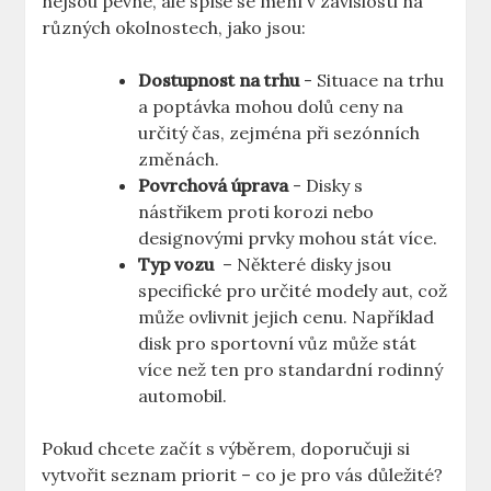
nejsou pevné, ale spíše se mění v závislosti na
různých okolnostech, jako jsou:
Dostupnost ‍na⁣ trhu
⁢-‍ Situace na trhu
a poptávka mohou dolů ceny na
určitý čas, zejména při sezónních
změnách.
Povrchová ​úprava
⁢- Disky s
nástřikem ⁤proti korozi nebo
designovými prvky mohou stát více.
Typ vozu
‍ – Některé disky ⁢jsou
specifické pro určité modely aut, což
může ovlivnit jejich cenu. ‍Například
disk pro sportovní‍ vůz ⁣může stát
⁤více než⁣ ten pro standardní rodinný
automobil.
Pokud chcete začít​ s výběrem, doporučuji si
vytvořit seznam priorit ⁤– co je ‌pro vás důležité?