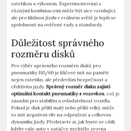
estetikou a výkonem. Experimentování s
různými kombinacemi může být sice vzrušující,
ale pro klidnou​ jízdu ‍v reálném světě je lepší se
spolehnout na ⁤ověřené rady a standardy.
Důležitost ‌správného
rozměru ⁢disků
Pro výběr správného rozměru ⁢disků pro
pneumatiky 185/60 je klíčové mít na ‍paměti
nejen estetiku, ale především bezpečnost ​a
efektivitu jízdy.
Správný rozměr⁤ disku zajistí
⁢optimální ‍kontakt pneumatiky​ s‌ vozovkou
, což ⁤je
zásadní pro​ stabilitu a ovladatelnost vozidla.
Pokud je disk příliš malý nebo příliš velký, může
to mít⁣ negativní vliv na odpružení a ‍celkovou
dynamiku⁤ jízdy. Představte si, jak byste se cítili,
kdyby vaše⁢ auto v zatáčce nechtělo zrovna