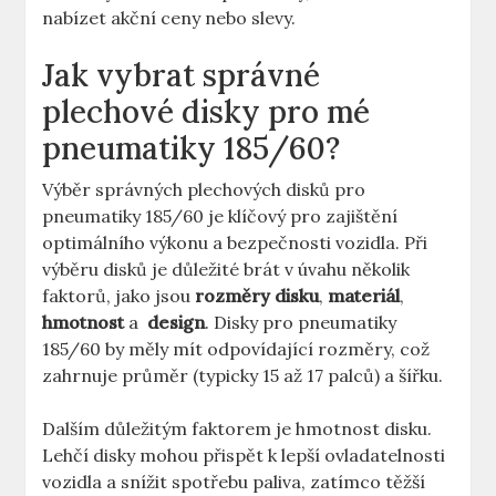
nabízet akční ‌ceny nebo slevy.
Jak vybrat ‌správné
plechové disky pro​ mé
‍pneumatiky⁣ 185/60?
Výběr správných plechových disků pro
pneumatiky 185/60 je klíčový pro zajištění
⁣optimálního ​výkonu ‌a bezpečnosti vozidla. Při
výběru⁤ disků je⁤ důležité ‍brát v⁤ úvahu několik
faktorů, jako jsou
rozměry disku
,
materiál
,
hmotnost
a ‍
design
. Disky pro pneumatiky⁢
185/60 by⁤ měly⁢ mít odpovídající‌ rozměry, ⁢což
zahrnuje průměr (typicky 15 až 17 palců)​ a šířku.
Dalším⁢ důležitým faktorem je hmotnost‍ disku.
Lehčí ‍disky mohou ​přispět k lepší ovladatelnosti
vozidla ⁣a snížit spotřebu paliva, ⁣zatímco ⁣těžší