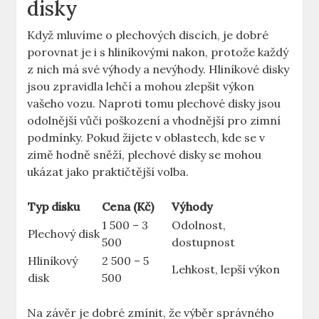
disky
Když mluvíme o plechových discích, je dobré⁤
porovnat je i⁢ s‌ hliníkovými nakon, protože každý‌
z nich má své výhody a nevýhody. Hliníkové disky
jsou zpravidla lehčí a mohou ‌zlepšit výkon
vašeho vozu. Naproti tomu plechové disky jsou
odolnější ⁤vůči poškození​ a ⁤vhodnější pro zimní ​
podmínky. Pokud‌ žijete v oblastech, kde se v
zimě hodně‍ sněží, plechové disky se mohou
⁣ukázat jako praktičtější volba.
Typ disku
Cena (Kč)
Výhody
1 500 – 3
Odolnost,
Plechový disk
⁤500
dostupnost
Hliníkový
2 500⁣ – 5
Lehkost, lepší výkon
disk
500
Na závěr je dobré zmínit, že výběr správného