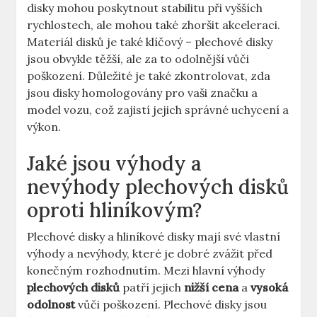
disky ⁤mohou poskytnout stabilitu při⁢ vyšších
rychlostech, ale mohou také⁤ zhoršit akceleraci.
Materiál disků ​je také ⁤klíčový – plechové⁣ disky
jsou obvykle těžší, ⁢ale za to odolnější vůči
poškození. Důležité je také zkontrolovat, zda
jsou disky ⁤homologovány pro vaši značku a
model vozu, což zajistí jejich ⁤správné uchycení a
⁤výkon.
Jaké jsou výhody a
nevýhody plechových disků
oproti hliníkovým?
Plechové disky a hliníkové disky mají své vlastní
‍výhody⁣ a nevýhody, které je dobré zvážit před
konečným rozhodnutím. Mezi hlavní výhody
plechových disků
patří jejich
nižší cena
a
vysoká
odolnost
vůči poškození. Plechové ‍disky jsou