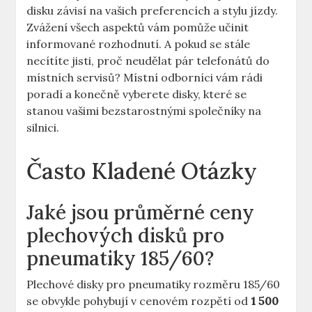
disku závisí na vašich preferencích⁤ a stylu jízdy.
Zvážení všech aspektů vám pomůže učinit
informované rozhodnutí. A pokud‌ se stále
necítíte jisti, proč neudělat pár telefonátů⁣ do
místních servisů? ⁢Místní odborníci vám rádi
poradí a konečně‍ vyberete disky, které se​
stanou vašimi ‌bezstarostnými⁤ společníky na‌
silnici.
Často Kladené Otázky
Jaké jsou průměrné ceny
plechových disků pro
pneumatiky 185/60?
Plechové disky pro pneumatiky rozměru ​185/60
se obvykle ⁣pohybují v cenovém rozpětí od
1 500