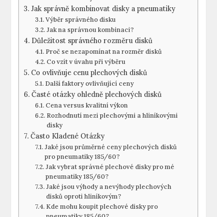
Jak správně kombinovat disky a pneumatiky
Výběr správného disku
Jak na​ správnou kombinaci?
Důležitost ‌správného rozměru ⁢disků
Proč se nezapomínat na rozměr disků
Co‌ vzít⁤ v úvahu⁤ při výběru
Co ovlivňuje cenu⁤ plechových‍ disků
Další faktory ovlivňující ceny
Časté otázky ⁣ohledně‌ plechových⁢ disků
Cena‌ versus ⁢kvalitní výkon
Rozhodnutí mezi plechovými a ⁢hliníkovými
disky
Často Kladené Otázky
Jaké jsou průměrné ceny plechových disků
pro pneumatiky 185/60?
Jak vybrat ‌správné plechové disky pro​ mé
‍pneumatiky⁣ 185/60?
Jaké jsou výhody a nevýhody plechových
disků oproti hliníkovým?
Kde mohu koupit plechové disky pro
pneumatiky 185/60?