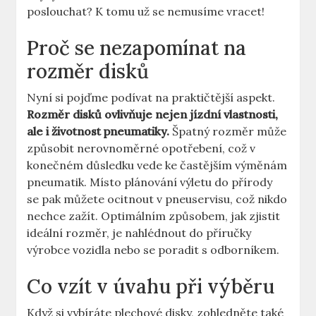
poslouchat? K tomu už se nemusíme vracet!
Proč se nezapomínat na
rozměr disků
Nyní‍ si pojďme podívat ‍na praktičtější aspekt. ⁣
Rozměr disků ovlivňuje nejen jízdní vlastnosti,
ale i životnost pneumatiky.
Špatný rozměr může‍
způsobit nerovnoměrné opotřebení, ⁣což v
konečném důsledku vede ke častějším výměnám
‍pneumatik. Místo plánování výletu do přírody
se pak můžete ocitnout v‌ pneuservisu, což nikdo
nechce zažít. Optimálním způsobem, jak zjistit
ideální rozměr, je nahlédnout⁤ do⁤ příručky
výrobce vozidla nebo se poradit s odborníkem.
Co‌ vzít⁤ v úvahu⁤ při výběru
Když si vybíráte plechové disky, zohledněte také