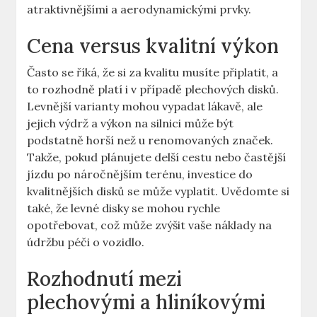
atraktivnějšími a ‌aerodynamickými prvky.
Cena‌ versus ⁢kvalitní výkon
Často se říká,‍ že si za kvalitu musíte připlatit, a‍
to rozhodně⁤ platí i‌ v případě plechových disků.
Levnější varianty​ mohou vypadat lákavě,‌ ale
jejich výdrž a ⁢výkon na silnici může být
⁣podstatně horší než u ⁤renomovaných značek.
Takže, ⁤pokud plánujete delší cestu nebo častější
jízdu⁤ po ‌náročnějším terénu, investice do
kvalitnějších disků se může vyplatit. Uvědomte si
⁤také,‍ že levné ⁤disky se mohou rychle
opotřebovat, což může zvýšit vaše náklady na
⁤údržbu⁤ péči o vozidlo.
Rozhodnutí mezi
plechovými a ⁢hliníkovými