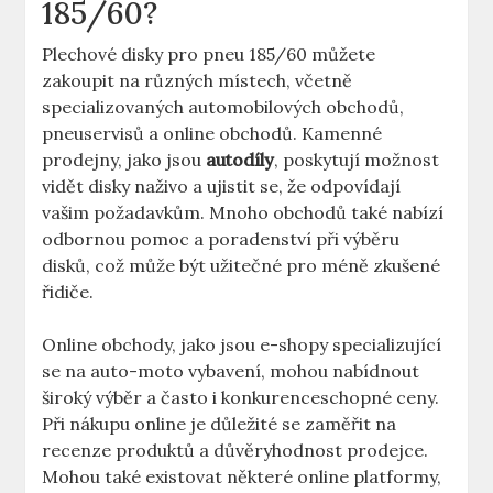
185/60?
Plechové disky pro pneu 185/60 můžete
zakoupit ⁢na různých místech, včetně
specializovaných ⁤automobilových obchodů,
pneuservisů a online obchodů. ​Kamenné
prodejny, jako⁤ jsou
autodíly
, poskytují možnost
vidět disky naživo a ‍ujistit se, že⁤ odpovídají
vašim požadavkům.‌ Mnoho obchodů také nabízí
odbornou pomoc⁢ a poradenství při výběru
disků, což‌ může být užitečné‌ pro⁣ méně zkušené
řidiče.
Online obchody, ⁢jako ⁤jsou e-shopy specializující
se na auto-moto​ vybavení,​ mohou‌ nabídnout
široký výběr a často i konkurenceschopné ceny.
⁣Při nákupu online je ‌důležité se zaměřit na
recenze produktů ⁤a důvěryhodnost prodejce.
Mohou ⁢také⁣ existovat některé online ‌platformy,