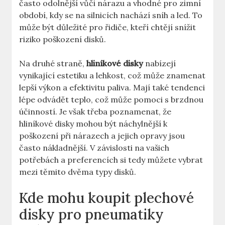
často odolnější vůči nárazu a vhodné pro zimní
období, kdy se na silnicích nachází sníh a‌ led. To
může být důležité pro‍ řidiče, kteří chtějí snížit
riziko poškození disků.
Na druhé straně,
hliníkové disky
nabízejí
vynikající ⁣estetiku a ‍lehkost, což může znamenat
lepší ⁤výkon a efektivitu‌ paliva. Mají také tendenci
lépe odvádět teplo, což⁢ může pomoci s brzdnou
účinností. Je však třeba poznamenat, že
hliníkové disky mohou být náchylnější k
poškození při nárazech⁢ a jejich opravy jsou
často nákladnější. V závislosti na ‍vašich
potřebách a preferencích ⁢si tedy můžete vybrat
⁤mezi ‌těmito dvěma typy disků.
Kde mohu koupit plechové
disky pro pneumatiky