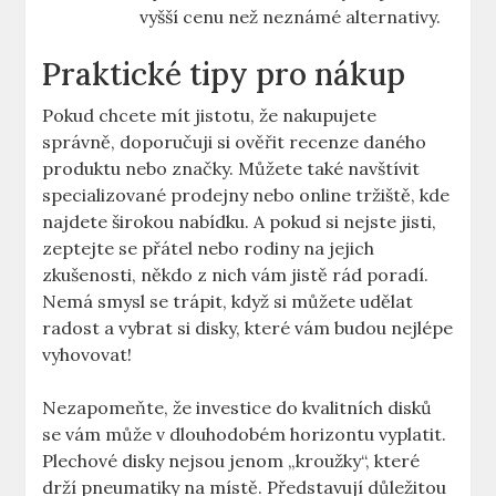
vyšší cenu ⁤než neznámé alternativy.
Praktické tipy ⁣pro nákup
Pokud chcete mít jistotu, že nakupujete⁤
správně, doporučuji⁣ si ověřit recenze​ daného⁣
produktu nebo ⁢značky. Můžete také navštívit
specializované prodejny ‌nebo online tržiště, kde
najdete širokou ‍nabídku. A pokud ‌si nejste⁢ jisti,
zeptejte se přátel nebo rodiny na jejich
zkušenosti, někdo z ‍nich vám jistě rád poradí.
Nemá smysl se trápit, když si můžete udělat
radost a vybrat‌ si disky, které vám budou nejlépe
vyhovovat!
Nezapomeňte, že investice do ⁤kvalitních disků
se vám může v dlouhodobém⁢ horizontu vyplatit.
Plechové disky nejsou jenom „kroužky“, které
drží pneumatiky na místě. Představují důležitou