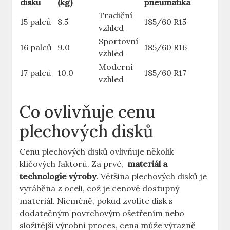
disku
(kg)
pneumatika
Tradiční
15 palců
8.5
185/60‌ R15
vzhled
Sportovní
16 ⁤palců
9.0
185/60 R16
vzhled
Moderní
17 palců
10.0
185/60⁢ R17
vzhled
Co ovlivňuje cenu⁤
plechových‍ disků
Cenu plechových disků ovlivňuje několik⁣
klíčových faktorů. Za prvé, ⁣
materiál a
technologie výroby
. Většina plechových disků je
vyráběna z oceli, ⁤což je cenově ⁣dostupný
materiál. Nicméně, pokud zvolíte disk s
dodatečným⁤ povrchovým ošetřením nebo
složitější výrobní proces, ⁢cena může výrazně