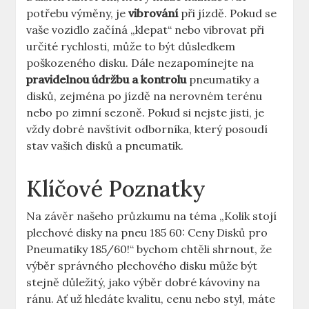
potřebu výměny,‌ je
vibrování
při jízdě. Pokud se
vaše​ vozidlo začíná „klepat“‌ nebo vibrovat při
určité rychlosti, může to být ‌důsledkem
poškozeného disku.⁤ Dále nezapomínejte na
pravidelnou údržbu a kontrolu
pneumatiky a
‌disků, ‌zejména po jízdě na nerovném terénu‌
nebo⁣ po zimní sezoně. Pokud si nejste‌ jisti, je
vždy dobré navštívit odborníka, který posoudí
stav vašich disků a pneumatik.
Klíčové Poznatky
Na ​závěr našeho ⁤průzkumu na téma „Kolik stojí
plechové disky na pneu​ 185 ⁤60:​ Ceny Disků pro
Pneumatiky 185/60!“ bychom chtěli shrnout,⁤ že
výběr správného plechového disku ⁢může⁤ být
stejně důležitý,⁤ jako výběr ⁣dobré kávoviny na
ránu. ⁣Ať ‌už hledáte ​kvalitu, cenu nebo styl, máte