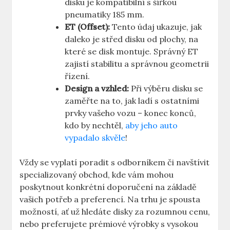
disku ​je kompatibilní s šířkou
pneumatiky ​185 mm.
ET (Offset):
Tento údaj ukazuje, jak​
daleko⁣ je střed disku od plochy, na
které se disk montuje. ⁤Správný⁤ ET
zajistí stabilitu a správnou geometrii
řízení.
Design a⁤ vzhled:
Při výběru⁤ disku se
zaměřte na to, jak‍ ladí s ostatními
prvky vašeho vozu – konec konců,
kdo by ⁤nechtěl,
aby jeho auto
vypadalo skvěle
!
Vždy se vyplatí ⁢poradit s odborníkem či navštívit⁢
specializovaný obchod, kde vám⁢ mohou
poskytnout konkrétní doporučení na základě
vašich potřeb ​a preferencí.​ Na trhu‍ je spousta
možností, ať už hledáte⁢ disky za rozumnou cenu,
nebo preferujete ​prémiové výrobky ‌s vysokou‍