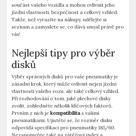
součást vašeho vozidla a mohou ovlivnit jeho‍
jízdní vlastnosti, bezpečnost a celkový vzhled.
Takže, než ‍vyrazíte na⁣ nákupy, udělejte si
seznam a ⁣zamyslete se, co dává smysl právě ‍pro
vás!
Nejlepší tipy pro výběr
disků
Výběr správných disků⁤ pro vaše pneumatiky‍ je
zásadní krok, který může ⁤ovlivnit nejen jízdní⁣
vlastnosti vašeho vozu,⁣ ale také celkový vzhled.
‍Při rozhodování o tom, jaké plechové disky
zvolit, zohledněte několik klíčových faktorů.
Prvním z nich je
kompatibilita
s vašimi‌
pneumatikami. Ujistěte se, ⁢že rozměr disku
‌odpovídá specifikaci pro ⁣pneumatiky 185/60.
Nezapomeňte také na zátěžový index a ​