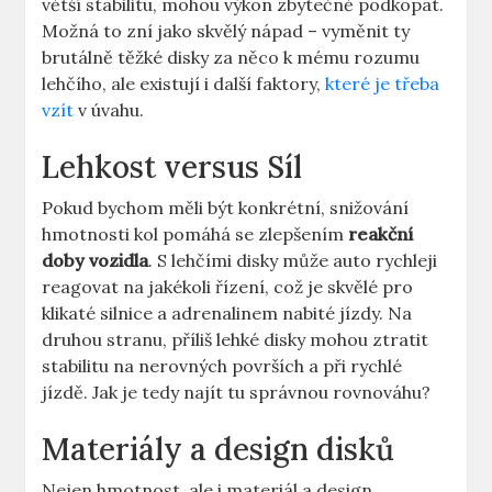
větší stabilitu, mohou výkon​ zbytečně ⁣podkopat. ​
Možná to zní jako ⁢skvělý nápad – vyměnit ty
brutálně těžké disky za ​něco k mému rozumu
lehčího, ale existují i další faktory, ⁣
které je ​třeba
vzít
v úvahu.
Lehkost versus Síl
Pokud bychom⁢ měli být konkrétní, snižování
hmotnosti kol pomáhá se⁤ zlepšením
reakční‍
doby vozidla
. S ⁣lehčími disky může auto rychleji
reagovat na jakékoli ‍řízení,​ což je ‌skvělé pro
‍klikaté silnice a adrenalinem nabité jízdy. Na ​
druhou ⁣stranu, příliš lehké disky mohou ztratit
stabilitu na nerovných površích a při rychlé
jízdě. Jak ‌je tedy ‌najít tu správnou⁣ rovnováhu?
Materiály a design disků
Nejen hmotnost, ale i​ materiál a design