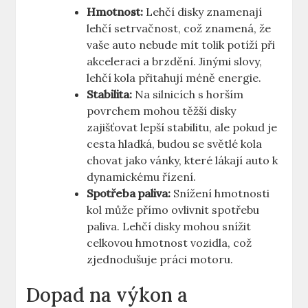
Hmotnost:
⁣Lehčí disky znamenají⁢
lehčí setrvačnost, což ​znamená, že
vaše auto ⁢nebude mít tolik potíží ​při
⁣akceleraci a brzdění. Jinými slovy,
lehčí kola přitahují méně energie.
Stabilita:
Na silnicích s‌ horším
‍povrchem mohou⁣ těžší disky​
zajišťovat lepší stabilitu, ale pokud je
cesta‍ hladká, budou se ⁤světlé kola
chovat jako‌ vánky, ‍které lákají auto k
dynamickému řízení.
Spotřeba paliva:
Snížení hmotnosti
kol⁢ může přímo ovlivnit spotřebu
paliva. Lehčí disky ⁢mohou snížit‌
celkovou hmotnost ​vozidla, ⁣což
zjednodušuje práci motoru.
Dopad ‌na výkon a