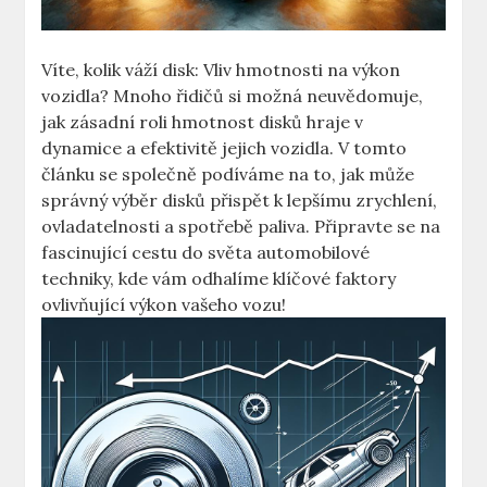
Víte, kolik váží‍ disk: ‌Vliv ​hmotnosti ‍na výkon
vozidla? Mnoho řidičů si možná neuvědomuje,
jak zásadní roli hmotnost disků ​hraje v
dynamice a efektivitě‌ jejich vozidla. V ⁣tomto
článku se společně podíváme na ⁢to,​ jak může
správný výběr disků přispět k lepšímu ​zrychlení,
ovladatelnosti ‍a spotřebě paliva. ​Připravte ‌se‍ na
fascinující cestu ⁣do světa automobilové
⁣techniky, kde vám odhalíme‍ klíčové ⁢faktory
ovlivňující výkon​ vašeho ⁤vozu!