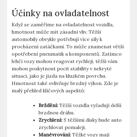
Účinky⁣ na ‍ovladatelnost
Když se zaměříme ⁣na ovladatelnost vozidla,
hmotnost může‍ mít zásadní vliv. Těžší⁤
automobily obvykle potřebují více síly k
procházení‍ zatáčkami. To ‌může znamenat větší⁢
opotřebení pneumatik a komponentů. ​Zatímco
lehčí vozy mohou reagovat⁢ rychleji, těžší vám
mohou poskytnout pocit stability v nekryté
situaci, jako je jízda na kluzkém povrchu.
Hmotnost také ovlivňuje brzdný ⁤výkon. Zde je
‍malý přehled klíčových⁣ aspektů:
Brždění:
Těžší​ vozidla ​vyžadují ⁤delší ​
brzdnou dráhu.
Zrychlení:
​S těžšími disky bude​ auto
zrychlovat pomaleji.
Manévrování:
Těžké ⁣vozy ‍mají