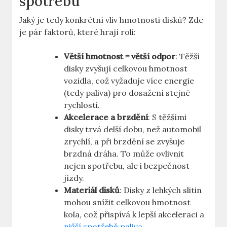
spotřebu
Jaký je tedy konkrétní vliv hmotnosti disků? Zde
je pár faktorů, které hrají roli:
Větší hmotnost ⁣= větší⁢ odpor
: Těžší
disky zvyšují ⁢celkovou hmotnost
vozidla, ‍což vyžaduje více‌ energie‍
(tedy paliva)​ pro dosažení stejné
rychlosti.
Akcelerace‍ a brzdění
: S těžšími
disky trvá delší dobu, než automobil⁣
zrychlí, a při‌ brzdění se zvyšuje
brzdná dráha. ⁣To může⁣ ovlivnit
⁤nejen ‍spotřebu, ale i bezpečnost
jízdy.
Materiál disků
: Disky​ z‌ lehkých slitin
mohou snížit‌ celkovou⁣ hmotnost
kola, což ‌přispívá k lepší akceleraci a
nižší spotřebě paliva
.