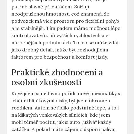
patrné hlavně při zatáčení. Snižují
neodpruženou hmotnost, což znamená,⁤ že
podvozek má více prostoru ⁢pro flexibilní pohyb
a ‌je stabilnější. Tím pádem máme možnost lépe‌
kontrolovat vůz při⁢ vyšších rychlostech ⁤a v
náročnějších ‍podmínkách. To, co se ⁣může zdát
jako drobný‍ detail,⁣ může‌ být⁣ rozhodujícím
faktorem‍ pro⁣ bezpečnost​ a komfort jízdy.
Praktické zhodnocení a
osobní zkušenosti
Když⁣ jsem si nedávno pořídil nové pneumatiky s
lehčími ⁣hliníkovými disky,‌ byl jsem ohromen​
rozdílem. Autem se řídilo ⁣podstatně lépe, a to​ i
na klikatých venkovských silnicích, kde‍ jsem
mohl téměř pocítit, ⁣jak si ⁤auto „užívá“ každý
‌zatáčku. ‍A pokud máte‌ zájem o úsporu paliva,