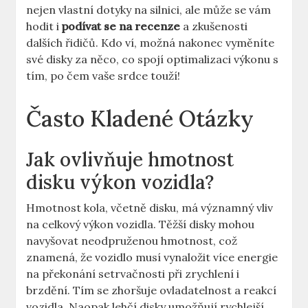
nejen vlastní‍ dotyky na silnici, ale může se vám​
hodit ‍i
podívat⁣ se na‌ recenze
a zkušenosti
dalších řidičů. Kdo ví, možná nakonec vyměníte
své⁤ disky ⁤za něco, co‌ spojí optimalizaci výkonu⁣ s
tím, ⁤po‌ čem ⁤vaše srdce touží!
Často Kladené Otázky
Jak ovlivňuje hmotnost
‍disku ‌výkon vozidla?
Hmotnost kola, včetně disku, má významný vliv
na celkový výkon vozidla. Těžší‍ disky‍ mohou ​
navyšovat neodpruženou‍ hmotnost, což
znamená, že​ vozidlo musí vynaložit více energie
na ​překonání setrvačnosti ‍při zrychlení i
brzdění. ⁣Tím se zhoršuje ovladatelnost a ‌reakcí
vozidla. Naopak lehčí disky⁣ umožňují rychlejší