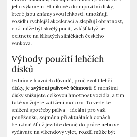
jeho výkonem. Hliníkové a kompozitní disky,
které jsou známy svou lehkostí, umožňují
vozidlu rychlejší ​akceleraci a zlepšují obratnost,
což může být skvělý pocit, zvlášť⁣ když ‍se
ocitnete na klikatých silničkách ⁢českého
venkova.
Výhody použití lehčích⁤
disků
Jedním‌ z ⁢hlavních důvodů, proč zvolit lehčí
disky, je
zvýšení palivové účinnosti
.⁣ S menšími
disky snižujete celkovou hmotnost‍ vozidla, a tím
také ‍snižujete‌ zatížení motoru. ‌To vede‍ ke⁤
snížení spotřeby ⁤paliva – ideální​ pro‍ vaši
peněženku, zejména při aktuálních cenách
benzínu! Ať už jezdíte denně do⁤ práce nebo se​
vydáváte ​na víkendový ⁢výlet, rozdíl⁢ může být