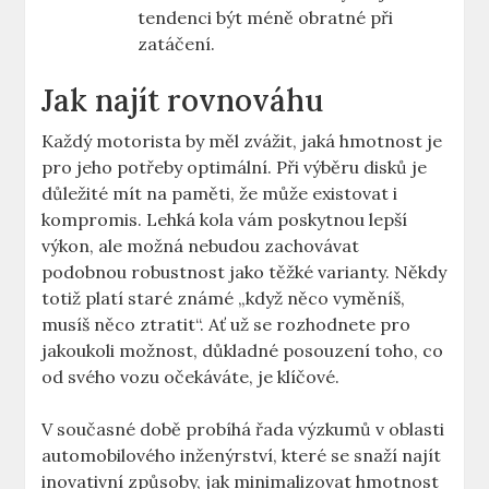
tendenci být méně obratné při
zatáčení.
Jak⁤ najít rovnováhu
Každý motorista ‌by měl zvážit, jaká hmotnost‍ je⁢
pro‌ jeho potřeby optimální.​ Při ⁤výběru‌ disků je
důležité mít na ​paměti, že může existovat i
kompromis. Lehká ‌kola ⁤vám poskytnou⁤ lepší
výkon, ⁢ale možná nebudou⁤ zachovávat
podobnou ⁣robustnost jako těžké varianty.⁢ Někdy
totiž​ platí staré ⁣známé ​„když něco vyměníš,
⁢musíš něco ztratit“. Ať už se rozhodnete pro‌
jakoukoli možnost, důkladné posouzení toho,⁢ co
od svého vozu očekáváte, je klíčové.
V současné době⁣ probíhá řada výzkumů v oblasti​
automobilového inženýrství, které ⁣se snaží ⁤najít
inovativní způsoby, jak minimalizovat‍ hmotnost