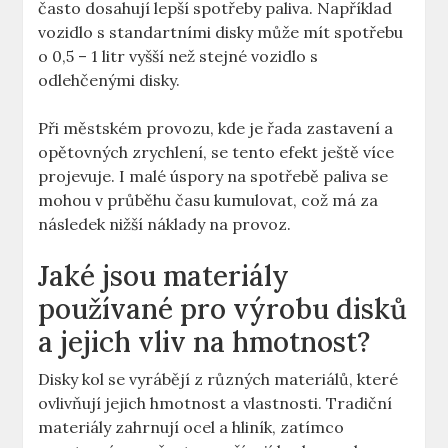
často ⁤dosahují lepší ⁣spotřeby ​paliva. Například
vozidlo s⁤ standartními ‌disky může mít spotřebu
o 0,5 – 1 litr ⁢vyšší než stejné vozidlo s
odlehčenými disky.
Při městském ​provozu, kde je řada zastavení a
opětovných zrychlení, se tento ‍efekt ještě‍ více ​
projevuje. ‍I malé úspory na spotřebě paliva ⁣se
⁢mohou v⁢ průběhu času kumulovat,⁤ což má za
následek nižší náklady na provoz.⁤
Jaké jsou⁣ materiály
používané pro výrobu‌ disků
a jejich vliv na‍ hmotnost?
Disky kol ‌se vyrábějí z ‌různých materiálů, které
ovlivňují jejich hmotnost a vlastnosti. Tradiční
materiály zahrnují ocel a hliník, zatímco