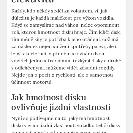
Každý, kdo někdy ⁤seděl ‍za ‌volantem, ‍ví, jak
důležitá je⁤ každá maličkost​ pro ‍výkon vozidla.
Když se zamyslíme⁢ nad váhou, ‍nelze opominout
roli, kterou hmotnost disku hraje. Čím lehčí disk,
tím méně‍ síly je ‌potřeba k jeho otáčení, což má
⁣za⁤ následek nejen snížení spotřeby paliva, ale i
lepší‌ akceleraci.⁣ V ‌přímém srovnání ‌dvou
vozidel, jedno s⁢ tradičními těžkými disky a druhé
s odlehčenými, ‌můžeme vidět zásadní rozdíly.
Nejde jen o pocit z rychlosti, ale o samotnou
účinnost motoru!
Jak hmotnost disku
ovlivňuje jízdní vlastnosti
Nyní⁢ se podívejme na ⁤to,​ jaký má hmotnost⁢
disku ‌vliv na jízdní vlastnosti⁣ vozidla. Lehčí disky
pomáhají zlepšovat dynamiku‌ vozu, což‍ je​