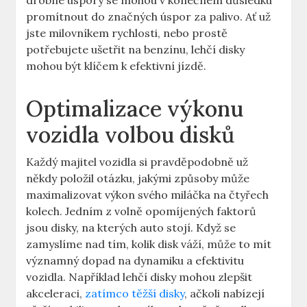
drobné úspory se mohou⁤ v konečném‍ důsledku
promítnout‌ do​ značných úspor za palivo. Ať už
jste milovníkem ⁣rychlosti, nebo ⁢prostě⁣
potřebujete ušetřit na benzínu, lehčí disky
mohou ⁢být klíčem k ⁢efektivní jízdě.
Optimalizace výkonu
vozidla volbou⁣ disků
Každý majitel vozidla⁣ si pravděpodobně už
někdy‌ položil otázku, jakými ‌způsoby může
⁢maximalizovat výkon svého miláčka ⁣na čtyřech
kolech. ‍Jedním z⁤ volně opomíjených faktorů
jsou⁣ disky, na kterých auto stojí. Když se
zamyslíme nad‍ tím, kolik disk váží, ‌může to mít
⁢významný dopad na dynamiku a efektivitu
⁢vozidla.⁣ Například lehčí⁢ disky mohou zlepšit
akceleraci,
zatímco ⁢těžší disky
, ačkoli​ nabízejí