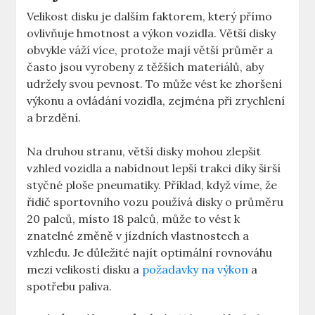
Velikost disku je⁤ dalším faktorem, který‍ přímo
ovlivňuje hmotnost a výkon vozidla. Větší disky
obvykle váží více,‍ protože mají větší průměr a
často jsou vyrobeny z těžších materiálů,⁣ aby⁢
udržely svou pevnost. To může ​vést ke zhoršení
výkonu a ovládání vozidla, zejména při zrychlení
a‍ brzdění.
Na​ druhou stranu, větší disky mohou zlepšit
vzhled​ vozidla a nabídnout lepší trakci​ díky ⁤širší
styčné‍ ploše pneumatiky. Příklad, ​když ⁤víme, že
řidič sportovního⁣ vozu používá disky o průměru
20 palců, místo 18​ palců, může to vést k
znatelné‍ změně v⁤ jízdních vlastnostech a
vzhledu.⁢ Je⁢ důležité najít optimální rovnováhu
mezi velikostí disku a
požadavky na výkon
a
spotřebu paliva.​