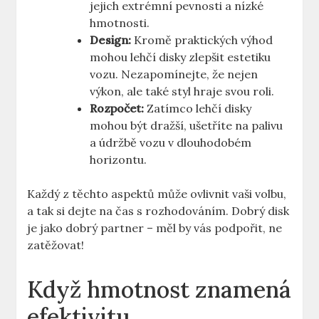
jejich ⁢extrémní pevnosti a⁣ nízké
⁣hmotnosti.
Design:
Kromě‍ praktických⁤ výhod
mohou lehčí disky zlepšit estetiku
vozu. Nezapomínejte, že‌ nejen
výkon, ale ⁢také styl hraje svou⁤ roli.
Rozpočet:
Zatímco lehčí disky
mohou být⁤ dražší, ušetříte na palivu
a údržbě vozu​ v ⁢dlouhodobém
horizontu.
Každý z těchto aspektů může ovlivnit vaši volbu,​
a tak si dejte na čas ‌s rozhodováním. ‌Dobrý disk
je jako dobrý partner – měl by ‍vás podpořit, ne
zatěžovat!
Když ‍hmotnost znamená
efektivitu