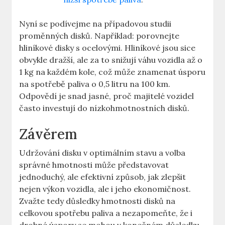
Nyní se ‌podívejme na případovou studii⁤
proměnných disků. Například: porovnejte
hliníkové disky s ocelovými. Hliníkové⁤ jsou sice
obvykle dražší,⁢ ale za to⁢ snižují‌ váhu vozidla až o
1 ‌kg na‍ každém kole,⁢ což může ⁣znamenat úsporu
na⁤ spotřebě‍ paliva‌ o 0,5 litru na 100 km.
Odpovědí je snad jasné, proč majitelé vozidel
často investují do nízkohmotnostních disků.
Závěrem
Udržování disku‌ v⁣ optimálním stavu a ‍volba‌
správné hmotnosti může představovat
jednoduchý, ale efektivní způsob, jak zlepšit​
nejen výkon vozidla,⁢ ale i ‌jeho ekonomičnost.
Zvažte tedy důsledky hmotnosti disků na
celkovou​ spotřebu paliva a nezapomeňte, že‍ i