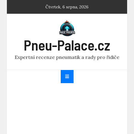
Skip
Čtvrtek, 6 srpna, 2026
to
content
Pneu-Palace.cz
Expertní recenze pneumatik a rady pro řidiče