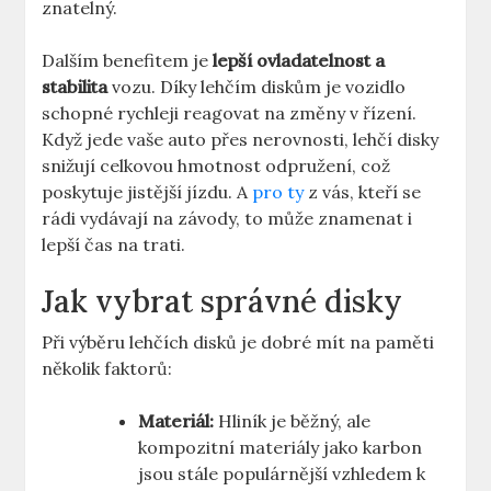
znatelný.
Dalším benefitem je
lepší ovladatelnost a‌
stabilita
vozu. Díky ‌lehčím diskům je​ vozidlo
⁤schopné rychleji reagovat na ‌změny v řízení.
⁢Když ‍jede vaše auto ⁢přes nerovnosti,‍ lehčí disky‍
snižují celkovou ‍hmotnost​ odpružení, což ​
poskytuje jistější ⁢jízdu. A
pro ⁤ty
z vás, ⁣kteří se
⁣rádi vydávají ⁣na závody,⁢ to může znamenat⁣ i
lepší čas ⁢na trati.
Jak vybrat správné‍ disky
Při výběru lehčích⁤ disků je ​dobré ⁤mít na paměti
několik ​faktorů:
Materiál:
Hliník je běžný, ale
kompozitní materiály jako karbon
jsou stále ⁤populárnější vzhledem k