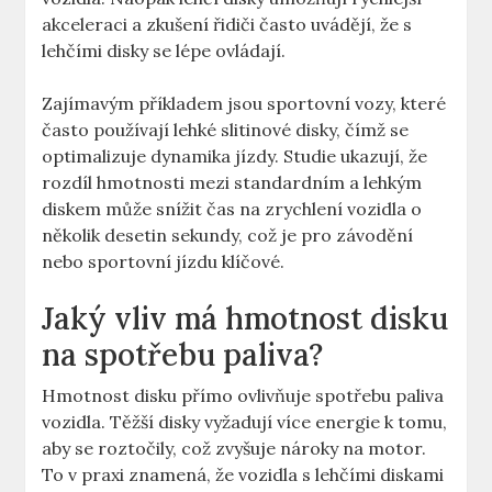
akceleraci ⁣a ‍zkušení ‌řidiči často uvádějí, ⁤že ⁢s‌
lehčími disky se lépe‍ ovládají.
Zajímavým příkladem ​jsou sportovní vozy, ⁣které
často používají lehké slitinové disky,‍ čímž se
optimalizuje dynamika ​jízdy. Studie ukazují, že
rozdíl hmotnosti‌ mezi standardním a lehkým
diskem ‌může snížit čas‌ na zrychlení vozidla o
několik desetin‌ sekundy, ⁤což je pro závodění⁢
nebo sportovní jízdu klíčové.⁣
Jaký vliv má hmotnost ⁢disku⁣
na spotřebu paliva?
Hmotnost disku přímo ovlivňuje spotřebu‌ paliva
vozidla. Těžší disky‍ vyžadují více energie k tomu,‍
aby se roztočily, což zvyšuje ​nároky na ​motor.
‌To v praxi znamená,⁣ že vozidla s lehčími diskami