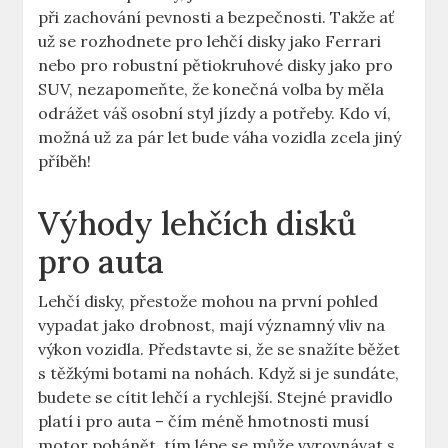
při zachování pevnosti a bezpečnosti. Takže⁤ ať
už ‍se rozhodnete⁣ pro lehčí disky jako Ferrari
nebo ​pro robustní pětiokruhové​ disky jako pro
SUV,⁢ nezapomeňte, že ⁣konečná volba ‍by měla​
odrážet váš osobní styl jízdy a potřeby.​ Kdo ví,
možná​ už za pár let bude ​váha vozidla zcela jiný
příběh!
Výhody ​lehčích disků⁤
pro auta
Lehčí ⁢disky, přestože ‌mohou na⁢ první pohled
vypadat jako drobnost, mají významný‌ vliv na
výkon​ vozidla. Představte si, že​ se ​snažíte běžet
⁢s těžkými⁣ botami na‌ nohách.‌ Když‍ si‍ je sundáte,
budete ‌se cítit lehčí a rychlejší. Stejné pravidlo
platí i pro⁢ auta – čím méně hmotnosti musí
motor pohánět, tím lépe se může vyrovnávat s