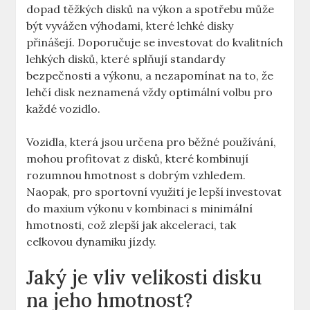
dopad těžkých​ disků⁣ na výkon a spotřebu může
být vyvážen výhodami, které lehké​ disky
přinášejí. ⁣Doporučuje ‍se investovat ⁣do kvalitních
lehkých disků, které splňují ​standardy
bezpečnosti‍ a výkonu, a nezapomínat na to, že
lehčí disk neznamená vždy optimální‍ volbu pro
každé⁤ vozidlo.
Vozidla, která jsou určena pro ⁤běžné používání,
mohou ⁢profitovat z disků, které kombinují
rozumnou hmotnost s dobrým vzhledem.⁤
Naopak, pro sportovní využití je lepší⁣ investovat⁣
do maxium výkonu⁤ v‍ kombinaci s ⁣minimální
hmotnosti, což⁣ zlepší ​jak akceleraci, tak
celkovou⁢ dynamiku jízdy.⁢
Jaký je​ vliv velikosti disku⁣
na jeho hmotnost?