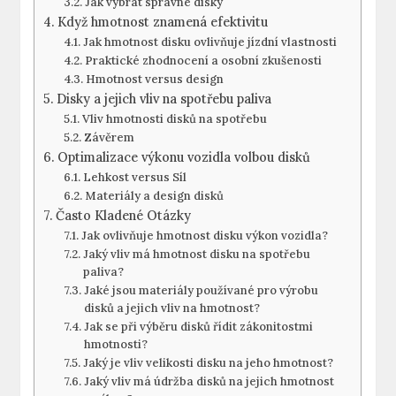
Jak vybrat správné‍ disky
Když ‍hmotnost znamená efektivitu
Jak hmotnost disku ovlivňuje jízdní vlastnosti
Praktické zhodnocení a osobní zkušenosti
Hmotnost‍ versus design
Disky‌ a‍ jejich vliv‍ na spotřebu paliva
Vliv ‍hmotnosti disků na spotřebu
Závěrem
Optimalizace výkonu vozidla volbou⁣ disků
Lehkost versus Síl
Materiály a design disků
Často Kladené Otázky
Jak ovlivňuje hmotnost ‍disku ‌výkon vozidla?
Jaký vliv má hmotnost ⁢disku⁣ na spotřebu
paliva?
Jaké jsou⁣ materiály používané pro výrobu‌
disků a jejich vliv na‍ hmotnost?
Jak se při výběru ‍disků řídit zákonitostmi
hmotnosti?
Jaký je​ vliv velikosti disku⁣ na jeho hmotnost?
Jaký⁤ vliv má údržba disků na ⁣jejich⁤ hmotnost