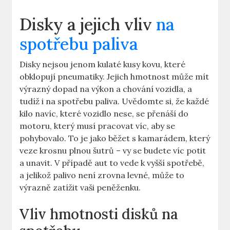
Disky‌ a‍ jejich vliv‍
na
spotřebu paliva
Disky nejsou jenom ‍kulaté kusy kovu, ‍které
⁣obklopují pneumatiky. Jejich ⁣hmotnost může mít
výrazný dopad na výkon⁣ a chování vozidla, a
tudíž i‌ na spotřebu paliva. Uvědomte si,‍ že ‍každé
⁤kilo navíc, které vozidlo nese, se přenáší do‌
motoru, ​který ​musí pracovat víc, aby se
pohybovalo. To⁣ je jako‍ běžet s kamarádem, který
veze ‌krosnu plnou⁢ šutrů ‌– ​vy se‍ budete víc ⁤potit
a⁢ unavit. ‍V případě ‍aut to vede‍ k‍ vyšší ⁣spotřebě,
a jelikož palivo ⁤není zrovna levné, může​ to
výrazně zatížit vaši peněženku.
Vliv ‍hmotnosti disků na