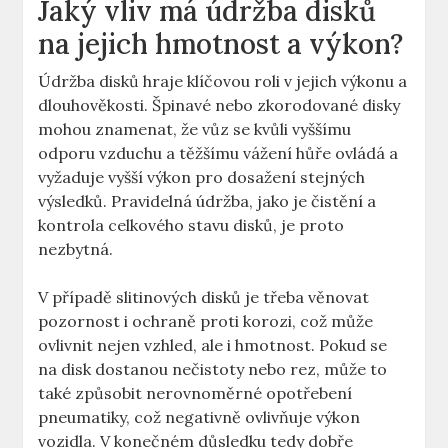
Jaký⁤ vliv má údržba disků
na ⁣jejich⁤ hmotnost ⁢a výkon?
Údržba disků ‌hraje‌ klíčovou roli v jejich výkonu a
dlouhověkosti. Špinavé nebo zkorodované disky
mohou znamenat, že vůz se‌ kvůli vyššímu
odporu vzduchu a těžšímu vážení‌ hůře ovládá a
vyžaduje vyšší výkon pro⁤ dosažení stejných
výsledků. Pravidelná ⁣údržba, jako je čistění⁣ a
kontrola celkového ⁣stavu disků, je proto
nezbytná.
V případě ‌slitinových⁢ disků je třeba věnovat
pozornost i ochraně proti ‌korozi, což může
ovlivnit​ nejen vzhled, ale i hmotnost. Pokud se ​
na‍ disk dostanou nečistoty nebo ​rez, může‍ to‍
také ⁢způsobit nerovnoměrné opotřebení
‍pneumatiky, což negativně ovlivňuje výkon⁢
vozidla. V ‌konečném důsledku ⁣tedy dobře