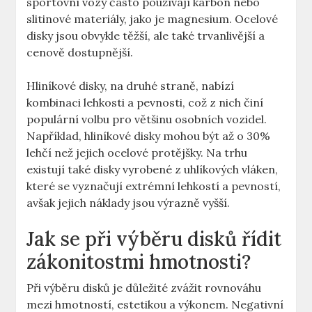
sportovní vozy často ​používají karbon ​nebo
slitinové materiály, jako je magnesium. Ocelové‌
disky ‍jsou ⁤obvykle těžší, ‍ale také‍ trvanlivější a
cenově dostupnější.
Hliníkové disky, na druhé straně, nabízí
kombinaci lehkosti ⁢a pevnosti, což z nich ⁢činí
populární ‍volbu pro většinu‍ osobních vozidel.
Například,⁤ hliníkové disky‌ mohou‍ být​ až o ⁤30%
⁣lehčí než ⁢jejich ⁣ocelové protějšky. Na‌ trhu
⁣existují také disky vyrobené z uhlíkových ‌vláken,
které se⁣ vyznačují extrémní lehkostí a pevností,
avšak jejich​ náklady jsou výrazně vyšší.
Jak se při výběru ‍disků řídit
zákonitostmi hmotnosti?
Při ‍výběru disků ​je důležité‌ zvážit rovnováhu
mezi⁤ hmotností, ‌estetikou​ a ‍výkonem. Negativní