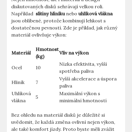
diskutovaných disků sehrávají velkou roli.
Například ⁤
slitiny⁤ hliníku
nebo
uhlíková vlákna
‌jsou oblíbené,​ protože⁣ kombinují lehkost ⁤s
dostatečnou pevností. Zde je příklad, jak různý
materiál ovlivňuje‌ výkon:
Hmotnost
Materiál
Vliv na výkon
(kg)
Nízka efektivita, ​vyšší
Ocel
10
spotřeba paliva
Vyšší ⁤akcelerace a úspora
Hliník
7
paliva
Uhlíková⁢
Maximální ⁤výkon s
5
vlákna
minimální hmotností
Bez⁢ ohledu na materiál disků je důležité ⁢si
uvědomit,⁣ že každá změna‌ ovlivní‌ nejen‍ výkon,
ale také komfort‍ jízdy. Proto byste‍ měli zvážit