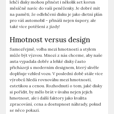
lehčí disky mohou‌ přinést i⁣ několik set korun
⁤měsíčně⁢ navíc ⁤do vaší ‍peněženky. Je dobré mít
na ⁢paměti, že odlehčení disku je jako dietní ​plán
⁣pro váš automobil –​ přináší ⁣nejen úspory, ale‌
také⁤ více potěšení ⁣z ​jízdy!
Hmotnost‍ versus design
Samozřejmě, volba mezi hmotností a ​stylem
může být ‍výzvou. ⁢Mnozí⁣ z nás chceme, aby naše
⁤auta vypadala dobře a lehké⁢ disky často
přicházejí‌ s moderním⁢ designem,​ který skvěle
doplňuje vzhled vozu. ⁢V poslední době stále ⁢více
výrobců hledá rovnováhu ⁣mezi hmotností,
estetikou a‌ cenou. Rozhodnutí o tom, ⁤jaké⁢ disky
‍si ‌pořídit, by mělo brát v úvahu nejen jejich ​
hmotnost, ale i další⁣ faktory jako kvalita⁤
zpracování, cena ‍a dostupnost ⁣náhrady,⁣ pokud⁣
se něco pokazí.