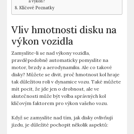
⁢a výkon?
Klíčové Poznatky
Vliv ‍hmotnosti disku na
výkon vozidla
Zamyslíte-li se ​nad výkony vozidla,
⁤pravděpodobně automaticky pomyslíte na
motor, brzdy‌ a aerodynamiku. Ale co takové
disky? Můžete ‌se divit, proč ⁢hmotnost kol ​hraje
tak důležitou roli v dynamice vozu.⁢ Také můžete
mít pocit, že jde​ jen o drobnost, ale ve
skutečnosti ⁣může být volba správných ⁤kol
klíčovým faktorem pro výkon vašeho vozu.
Když se ‌zamyslíte nad tím, jak disky⁤ ovlivňují
⁤jízdu, ⁤je důležité pochopit⁣ několik aspektů: