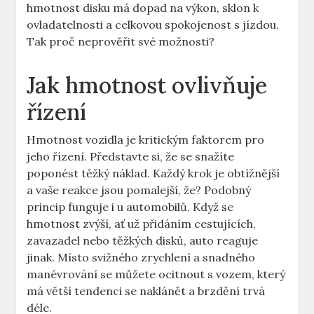
hmotnost disku má dopad na výkon,⁢ sklon k
ovladatelnosti a celkovou spokojenost ‌s jízdou.
Tak proč neprověřit své možnosti?
Jak hmotnost ovlivňuje
řízení
Hmotnost‌ vozidla je kritickým⁢ faktorem pro
jeho řízení. Představte si, že se‌ snažíte
poponést těžký ⁢náklad. Každý krok je obtížnější
‌a vaše reakce⁤ jsou pomalejší, že? Podobný
⁤princip ​funguje i u automobilů. Když se
hmotnost zvýší, ‍ať‍ už přidáním cestujících,
⁤zavazadel nebo těžkých disků, auto reaguje
⁤jinak. Místo svižného⁣ zrychlení‍ a snadného
manévrování se můžete ocitnout s vozem, který‍
má větší tendenci se naklánět a ⁣brzdění trvá
déle.