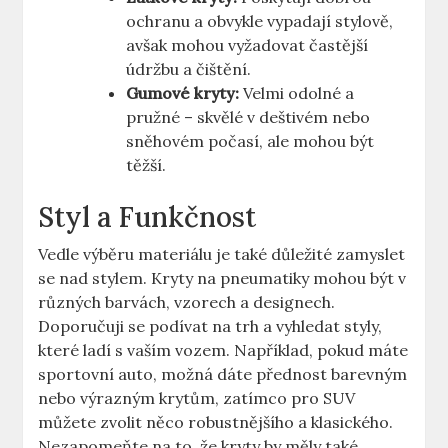
ochranu a obvykle vypadají stylově,
avšak mohou vyžadovat častější
údržbu a čištění.
Gumové kryty:
Velmi odolné a
pružné – skvělé v deštivém nebo
sněhovém počasí, ale mohou být
těžší.
Styl a Funkčnost
Vedle výběru materiálu je také důležité zamyslet
se nad stylem. Kryty na pneumatiky mohou být v
různých barvách, vzorech a designech.
Doporučuji se podívat na trh a vyhledat styly,
které ladí s vaším vozem. Například, pokud máte
sportovní auto, možná dáte přednost barevným
nebo výrazným krytům, zatímco pro SUV
můžete zvolit něco robustnějšího a klasického.
Nezapomeňte na to, že kryty by měly také