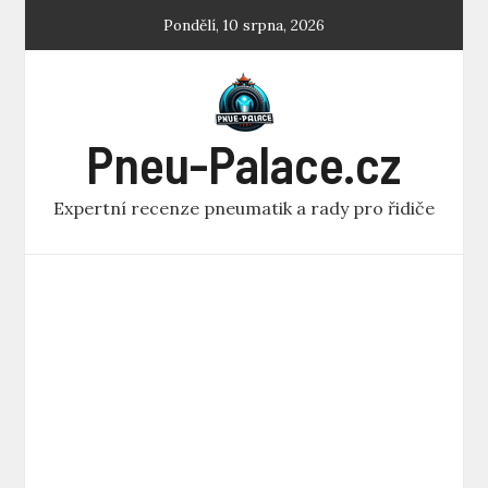
Skip
Pondělí, 10 srpna, 2026
to
content
Pneu-Palace.cz
Expertní recenze pneumatik a rady pro řidiče