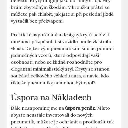
defektu. Kryty fungují jako obranný štít, který
brání zbytečným škodám. V kroužku přátel se
můžete pak chlubit, jak jste si při poslední jízdě
vystačili bez překvapení.
Praktické uspořádání a designy krytů nabízí i
možnost přizpůsobit si vozidlo podle vlastního
vkusu. Dejte svým pneumatikám šmrnc pomocí
jedinečných vzorů, které odpovídají vaší
osobnosti, nebo se klidně rozhodněte pro
elegantní minimalistický styl. Kryty se stanou
součástí celkového vzhledu auta, a navíc, kdo
říká, že pneumatiky nemohou být cool?
Úspora na Nákladech
Dále nezapomínejme na
úsporu peněz
. Místo
abyste neustále investovali do nových
pneumatik, můžete je ochránit a prodloužit tak