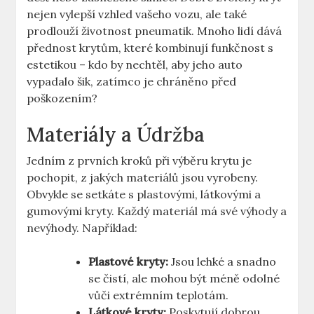
nejen vylepší vzhled vašeho vozu, ale také
prodlouží životnost pneumatik. Mnoho lidí dává
přednost krytům, které kombinují funkčnost s
estetikou – kdo by nechtěl, aby jeho auto
vypadalo šik, zatímco je chráněno před
poškozením?
Materiály a Údržba
Jedním z prvních kroků při výběru krytu je
pochopit, z jakých materiálů jsou vyrobeny.
Obvykle se setkáte s plastovými, látkovými a
gumovými kryty. Každý materiál má své výhody a
nevýhody. Například:
Plastové kryty:
Jsou lehké a snadno
se čistí, ale mohou být méně odolné
vůči extrémním teplotám.
Látkové kryty:
Poskytují dobrou