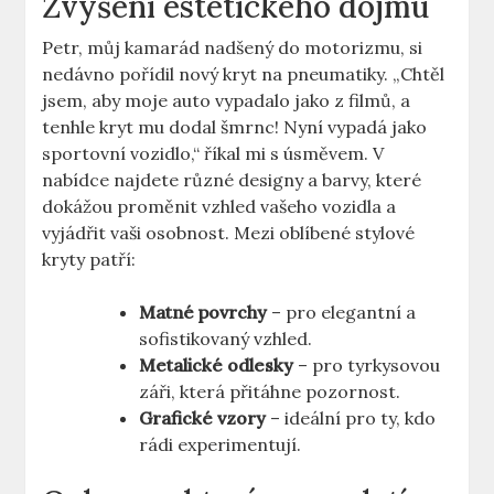
Zvýšení estetického dojmu
Petr, můj kamarád nadšený do motorizmu, si
nedávno pořídil nový kryt na pneumatiky. „Chtěl
jsem, aby moje auto vypadalo jako z filmů, a
tenhle kryt mu dodal šmrnc! Nyní vypadá jako
sportovní vozidlo,“ říkal mi s úsměvem. V
nabídce najdete různé designy a barvy, které
dokážou proměnit vzhled vašeho vozidla a
vyjádřit vaši osobnost. Mezi oblíbené stylové
kryty patří:
Matné povrchy
– pro elegantní a
sofistikovaný vzhled.
Metalické odlesky
– pro tyrkysovou
záři, která přitáhne pozornost.
Grafické vzory
– ideální pro ty, kdo
rádi experimentují.