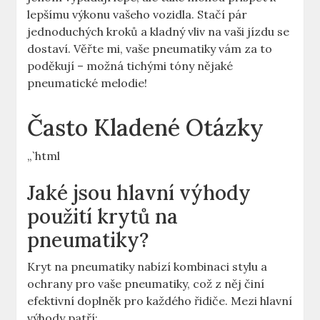
lepšímu výkonu vašeho vozidla. Stačí pár
jednoduchých kroků a kladný vliv na vaši jízdu se
dostaví. Věřte mi, vaše pneumatiky vám za to
poděkují – možná tichými tóny nějaké
pneumatické melodie!
Často Kladené Otázky
„`html
Jaké jsou hlavní výhody
použití krytů na
pneumatiky?
Kryt na pneumatiky nabízí kombinaci stylu a
ochrany pro vaše pneumatiky, což z něj činí
efektivní doplněk pro každého řidiče. Mezi hlavní
výhody patří: