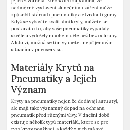
jejich životnost. Mnoho lidí zapomíná, že
nadměrné vystavení slunečnímu záření může
způsobit stárnutí pneumatiky a ztvrdnutí gumy.
Když se vybavíte kvalitními kryty, můžete se
postarat o to, aby vaše pneumatiky vypadaly
skvěle a vydržely mnohem déle než bez ochrany.
A kdo ví, možná se tím vyhnete i nepříjemným
situacím v pneuservisu.
Materiály Krytů na
Pneumatiky a Jejich
Význam
Kryty na pneumatiky nejen že dodávají autu styl,
ale mají také významný dopad na ochranu
pneumatik před různými vlivy. V dnešní době
existuje několik typů materiálů, které se pro
tyto kryty používají, a každý z nich má své