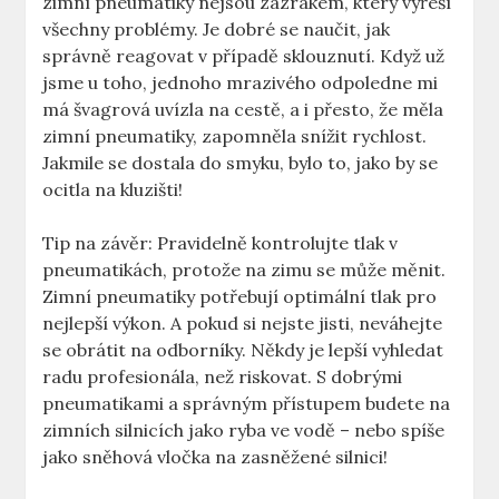
zimní pneumatiky nejsou zázrakem, který vyřeší
všechny problémy. Je dobré se naučit, jak
správně reagovat v případě sklouznutí. Když už
jsme u toho, jednoho mrazivého odpoledne mi
má švagrová uvízla na cestě, a i přesto, že měla
zimní pneumatiky, zapomněla snížit rychlost.
Jakmile se dostala do smyku, bylo to, jako by se
ocitla na kluzišti!
Tip na závěr: Pravidelně kontrolujte tlak v
pneumatikách, protože na zimu se může měnit.
Zimní pneumatiky potřebují optimální tlak pro
nejlepší výkon. A pokud si nejste jisti, neváhejte
se obrátit na odborníky. Někdy je lepší vyhledat
radu profesionála, než riskovat. S dobrými
pneumatikami a správným přístupem budete na
zimních silnicích jako ryba ve vodě – nebo spíše
jako sněhová vločka na zasněžené silnici!