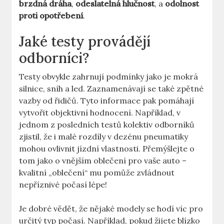
brzdná dráha
,
odeslatelná hlučnost
, a
odolnost
proti opotřebení
.
Jaké testy provádějí
odborníci?
Testy obvykle zahrnují podmínky jako je mokrá
silnice, sníh a led. Zaznamenávají se také zpětné
vazby od řidičů. Tyto informace pak pomáhají
vytvořit objektivní hodnocení. Například, v
jednom z posledních testů kolektiv odborníků
zjistil, že i malé rozdíly v dezénu pneumatiky
mohou ovlivnit jízdní vlastnosti. Přemýšlejte o
tom jako o vnějším oblečení pro vaše auto –
kvalitní „oblečení“ mu pomůže zvládnout
nepříznivé počasí lépe!
Je dobré vědět, že nějaké modely se hodí víc pro
určitý typ počasí. Například, pokud žijete blízko