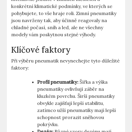
konkrétní klimatické podmínky, ve kterých se
pohybujete, to vše hraje roli. Zimní pneumatiky
jsou navrženy tak, aby účinně reagovaly na
chladné počasí, sníh a led, ale ne všechny
modely vám poskytnou stejné výhody.
Klíčové faktory
Při výběru pneumatik nevynechejte tyto důležité
faktory:
Profil pneumatiky:
Šířka a výška
pneumatiky ovlivňují záběr na
kluzkém povrchu. Širší pneumatiky
obvykle zajišťují lepší stabilitu,
zatímco užší pneumatiky mají lepší
schopnost prorazit sněhovou
pokrývku.
Dezén:
Různé vzory dezénu mají