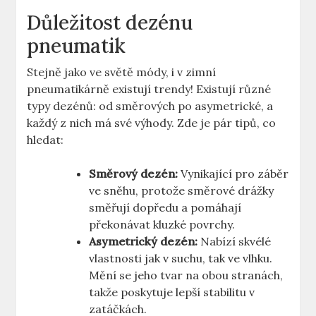
Důležitost dezénu
pneumatik
Stejně jako ve světě módy, i v zimní
pneumatikárně existují trendy! Existují různé
typy dezénů: od směrových po asymetrické, a
každý z nich má své výhody. Zde je pár tipů, co
hledat:
Směrový dezén:
Vynikající pro záběr
ve sněhu, protože směrové drážky
směřují dopředu a pomáhají
překonávat kluzké povrchy.
Asymetrický dezén:
Nabízí skvélé
vlastnosti jak v suchu, tak ve vlhku.
Mění se jeho tvar na obou stranách,
takže poskytuje lepší stabilitu v
zatáčkách.