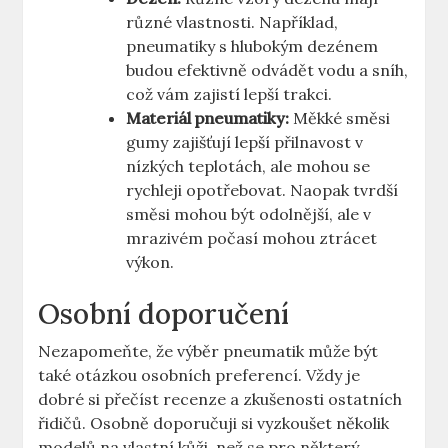
různé vlastnosti. Například,
pneumatiky s hlubokým dezénem
budou efektivně odvádět vodu a sníh,
což vám zajistí lepší trakci.
Materiál pneumatiky:
Měkké směsi
gumy zajišťují lepší přilnavost v
nízkých teplotách, ale mohou se
rychleji opotřebovat. Naopak tvrdší
směsi mohou být odolnější, ale v
mrazivém počasí mohou ztrácet
výkon.
Osobní doporučení
Nezapomeňte, že výběr pneumatik může být
také otázkou osobních preferencí. Vždy je
dobré si přečíst recenze a zkušenosti ostatních
řidičů. Osobně doporučuji si vyzkoušet několik
modelů na vlastní kůži, než se pro některý