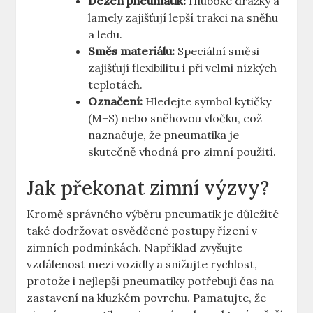
Dezén pneumatik:
Hluboké drážky a
lamely zajišťují lepší trakci na sněhu
a ledu.
Směs materiálu:
Speciální směsi
zajišťují flexibilitu i při velmi nízkých
teplotách.
Označení:
Hledejte symbol kytičky
(M+S) nebo sněhovou vločku, což
naznačuje, že pneumatika je
skutečně vhodná pro zimní použití.
Jak překonat zimní výzvy?
Kromě správného výběru pneumatik je důležité
také dodržovat osvědčené postupy řízení v
zimních podmínkách. Například zvyšujte
vzdálenost mezi vozidly a snižujte rychlost,
protože i nejlepší pneumatiky potřebují čas na
zastavení na kluzkém povrchu. Pamatujte, že