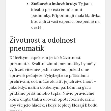
Sněhové a ledové hroty:
Ty jsou
ideální pro extrémní zimní
podmínky. Připomínají malá kladívka,
která drží vaši expedici bezpečně na
cestě.
Životnost a odolnost
pneumatik
Důležitým aspektem je také životnost
pneumatik. Kvalitní zimní pneumatiky by měly
vydržet více než jednu sezónu, pokud o ně
správně pečujete. Vyhýbejte se přílišnému
přehřívání, což může zkrátit jejich životnost –
jako když našim oblíbeným párkům na grilu
přidáme příliš mnoho tepla. Navíc pravidelně
kontrolujte tlak a úroveň opotřebení dezénu,
aby vše jelo hladce, i když teploty klesají k bodu