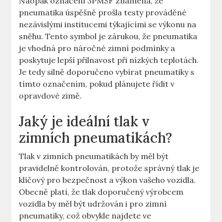
Naopak označení 3PMSF znamená, že
pneumatika úspěšně prošla testy prováděné
nezávislými institucemi týkajícími se výkonu na
sněhu. Tento symbol je zárukou, že pneumatika
je vhodná pro náročné zimní podmínky a
poskytuje lepší přilnavost při nízkých teplotách.
Je tedy silně doporučeno vybírat pneumatiky s
tímto označením, pokud plánujete řídit v
opravdové zimě.
Jaký je ideální tlak v
zimních pneumatikách?
Tlak v zimních pneumatikách by měl být
pravidelně kontrolován, protože správný tlak je
klíčový pro bezpečnost a výkon vašeho vozidla.
Obecně platí, že tlak doporučený výrobcem
vozidla by měl být udržován i pro zimní
pneumatiky, což obvykle najdete ve