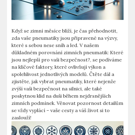
Když se zimní měsíce blíží, je čas přehodnotit,
zda vaše pneumatiky jsou připravené na výzvy,
které s sebou nese sníh a led. V našem
důkladném porovnání zimních pneumatik: Které
jsou nejlepší pro vaši bezpečnost?, se podíváme
na klíčové faktory, které ovlivňují výkon a
spolehlivost jednotlivých modelů. Čtěte dál a
zjistěte, jak vybrat pneumatiky, které nejenže
zvýší vaši bezpečnost na silnici, ale také
poskytnou klid na duši během nejdrsnějších
zimních podmínek. Věnovat pozornost detailům
se vždy vyplácí – vaše cesty a váš život si to
zaslouží!