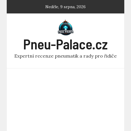
Skip
Neděle, 9 srpna, 2026
to
content
Pneu-Palace.cz
Expertní recenze pneumatik a rady pro řidiče