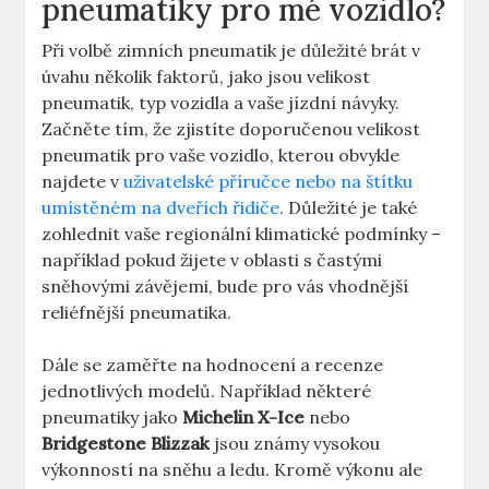
pneumatiky pro mé vozidlo?
Při volbě zimních pneumatik je důležité brát v
úvahu několik faktorů, jako jsou velikost
pneumatik, typ vozidla a vaše jízdní návyky.
Začněte tím, že zjistíte doporučenou velikost
pneumatik pro vaše vozidlo, kterou obvykle
najdete v
uživatelské příručce nebo na štítku
umístěném na dveřích řidiče
. Důležité je také
zohlednit vaše regionální klimatické podmínky –
například pokud žijete v oblasti s častými
sněhovými závějemi, bude pro vás vhodnější
reliéfnější pneumatika.
Dále se zaměřte na hodnocení a recenze
jednotlivých modelů. Například některé
pneumatiky jako
Michelin X-Ice
nebo
Bridgestone Blizzak
jsou známy vysokou
výkonností na sněhu a ledu. Kromě výkonu ale