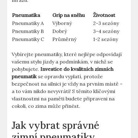
mrazu.
Pneumatika
Grip na sněhu
Životnost
Pneumatiky A
Výborný
2-3 sezóny
Pneumatiky B
Dobrý
3-4 sezóny
Pneumatiky C
Průměrný
1-2 sezóny
Vybírejte pneumatiky, které nejlépe odpovídají
vašemu stylu jízdy a podmínkám, v nichž se
pohybujete.
Investice do kvalitních zimních
pneumatik
se opravdu vyplatí, protože
bezpečnost na silnici je vždy na prvním místě –
a to vám nikdo nevyvrátí! S těmito klíčovými
vlastnostmi na paměti budete připraveni na
cokoli, co zima může přinést.
Jak vybrat správné
zimní pneumatiky