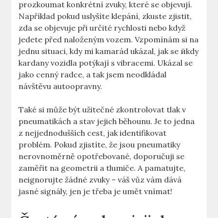
prozkoumat konkrétní zvuky, které se objevují.
Například pokud uslyšíte klepání, zkuste zjistit,
zda se objevuje při určité rychlosti nebo když
jedete před naloženým vozem. Vzpomínám si na
jednu situaci, kdy mi kamarád ukázal, jak se йkdy
kardany vozidla potýkají s vibracemi. Ukázal se
jako cenný radce, a tak jsem neodkládal
návštěvu autoopravny.
Také si může být užitečné zkontrolovat tlak v
pneumatikách a stav jejich běhounu. Je to jedna
z nejjednodušších cest, jak identifikovat
problém. Pokud zjistíte, že jsou pneumatiky
nerovnoměrně opotřebované, doporučuji se
zaměřit na geometrii a tlumiče. A pamatujte,
neignorujte žádné zvuky – váš vůz vám dává
jasné signály, jen je třeba je umět vnímat!