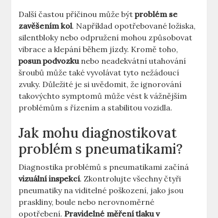
Další častou příčinou může být
problém se
zavěšením kol
. Například opotřebované ložiska,
silentbloky nebo odpružení mohou způsobovat
vibrace a klepání během jízdy. Kromě toho,
posun podvozku
nebo neadekvátní utahování
šroubů může také vyvolávat tyto nežádoucí
zvuky. Důležité je si uvědomit, že ignorování
takovýchto symptomů může vést k vážnějším
problémům s řízením a stabilitou vozidla.
Jak mohu diagnostikovat
problém s pneumatikami?
Diagnostika problémů s pneumatikami začíná
vizuální inspekcí
. Zkontrolujte všechny čtyři
pneumatiky na viditelné poškození, jako jsou
praskliny, boule nebo nerovnoměrné
opotřebení.
Pravidelné měření tlaku v