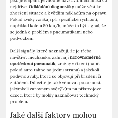
jako je klepání, je vhodné navštívit mechanika co
nejdříve.
Odkládání diagnostiky
může vést ke
zhoršení situace a k větším nákladům na opravu.
Pokud zvuky vznikají při specifické rychlosti,
například kolem 50 km/h, může to být signál, že
se jedná o problém s pneumatikami nebo
podvozkem.
Další signály, které naznačují, že je třeba
navštívit mechanika, zahrnují
nerovnoměrné
opotřebení pneumatik
, změny v řízení (např.
pokud auto tahne na jednu stranu) a jakékoli
podivné zvuky, které se objevují při brzdění či
zatáčení. Důležité je také věnovat pozornost
jakýmkoli varovným světýlkům na přístrojové
desce, které by mohly naznačovat technický
problém.
Jaké další faktory mohou