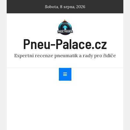
Skip
Sobota, 8 srpna, 2026
to
content
Pneu-Palace.cz
Expertní recenze pneumatik a rady pro řidiče