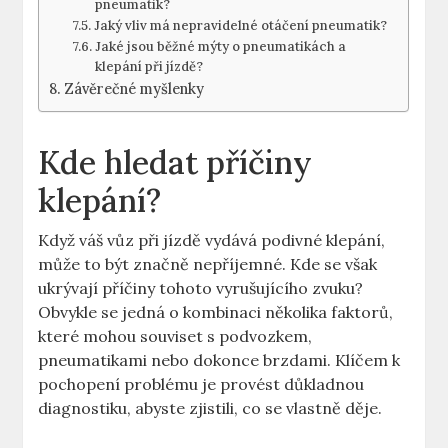
pneumatik?
Jaký vliv má nepravidelné otáčení pneumatik?
Jaké jsou běžné mýty o pneumatikách a
klepání při jízdě?
Závěrečné myšlenky
Kde hledat příčiny
klepání?
Když váš vůz při jízdě vydává podivné klepání,
může to být značně nepříjemné. Kde se však
ukrývají příčiny tohoto vyrušujícího zvuku?
Obvykle se jedná o kombinaci několika faktorů,
které mohou souviset s podvozkem,
pneumatikami nebo dokonce brzdami. Klíčem k
pochopení problému je provést důkladnou
diagnostiku, abyste zjistili, co se vlastně děje.