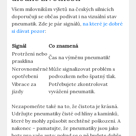
Všem milovníkům výletů na českých silnicích
doporučuji se občas podívat i na vizuální stav
pneumatik. Zde je pár signálů,
na které je dobré
si dávat pozor
:
Signál
Co znamená
Protržení nebo
Čas na výměnu pneumatik!
prasklina
Nerovnoměrné
Může signalizovat problém s
opotřebení
podvozkem nebo špatný tlak.
Vibrace za
Potřebujete zkontrolovat
jízdy
vyvážení pneumatik.
Nezapomeňte také na to, že čistota je krásná.
Udržujte pneumatiky čisté od hlíny a kamínků,
které by mohly způsobit nechtěné poškození. A
nakonec – pamatujte, že pneumatiky jsou jako
boty pro vaše auto: pokud se o ně budete dobře