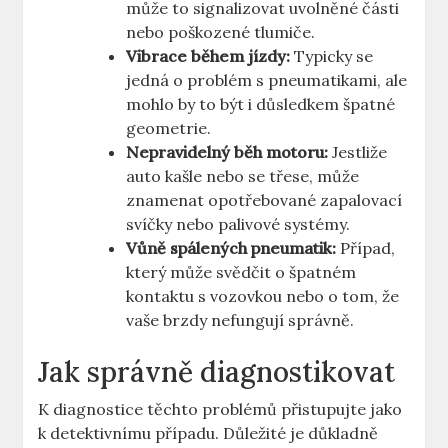
může to signalizovat uvolněné části
nebo poškozené tlumiče.
Vibrace během jízdy:
Typicky se
jedná o problém s pneumatikami, ale
mohlo by to být i důsledkem špatné
geometrie.
Nepravidelný běh motoru:
Jestliže
auto kašle nebo se třese, může
znamenat opotřebované zapalovací
svíčky nebo palivové systémy.
Vůně spálených pneumatik:
Případ,
který může svědčit o špatném
kontaktu s vozovkou nebo o tom, že
vaše brzdy nefungují správně.
Jak správně diagnostikovat
K diagnostice těchto problémů přistupujte jako
k detektivnímu případu. Důležité je důkladně