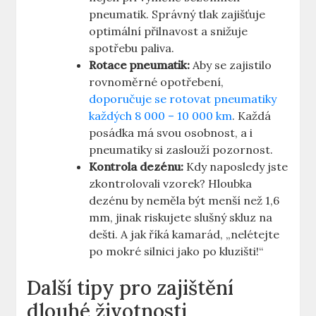
pneumatik. Správný tlak zajišťuje
optimální přilnavost a snižuje
spotřebu paliva.
Rotace pneumatik:
Aby se zajistilo
rovnoměrné opotřebení,
doporučuje se rotovat pneumatiky
každých 8 000 – 10 000 km
. Každá
posádka má svou osobnost, a i
pneumatiky si zaslouží pozornost.
Kontrola dezénu:
Kdy naposledy jste
zkontrolovali vzorek? Hloubka
dezénu by neměla být menší než 1,6
mm, jinak riskujete slušný skluz na
dešti. A jak říká kamarád, „nelétejte
po mokré silnici jako po kluzišti!“
Další tipy pro zajištění
dlouhé životnosti