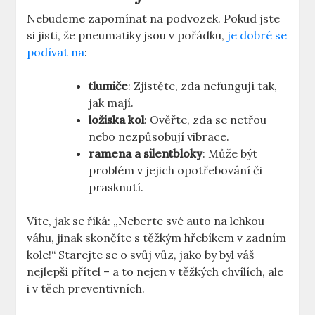
Nebudeme zapomínat na podvozek. Pokud jste
si jisti, že pneumatiky jsou v pořádku,
je dobré se
podívat na
:
tlumiče
: Zjistěte, zda nefungují tak,
jak mají.
ložiska kol
: Ověřte, zda se netřou
nebo nezpůsobují vibrace.
ramena a silentbloky
: Může být
problém v jejich opotřebování či
prasknutí.
Víte, jak se říká: „Neberte své auto na lehkou
váhu, jinak skončíte s těžkým hřebíkem v zadním
kole!“ Starejte se o svůj vůz, jako by byl váš
nejlepší přítel – a to nejen v těžkých chvílích, ale
i v těch preventivních.