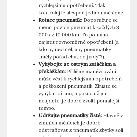
rychlejšímu opotřebení. Tlak
kontrolujte alespoň jednou měsíčně.
Rotace pneumatik:
Doporučuje se
měnit pozice pneumatik každých 8
000 až 10 000 km. To pomáhá
zajistit rovnoměrné opotřebení (a
kdo by nechtěl, aby pneumatiky
„měly pořád chuť do jízdy“?).
Vyhýbejte se ostrým zatáčkám a
překážkám:
Přílišné manévrování
může vést k rychlejšímu opotřebení
a poškození pneumatik. Zkuste se
vyhýbat dírám, a pokud už jim
neujdete, je dobré zvolit pomalejší
tempo.
Udržujte pneumatiky čisté:
Hlavně v
zimních měsících je dobré
odstraňovat z pneumatik zbytky soli