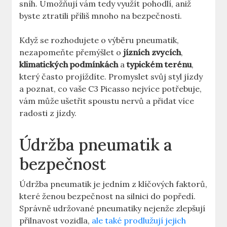
sníh. Umožňují vám tedy využít pohodlí, aniž
byste ztratili příliš mnoho na bezpečnosti.
Když se rozhodujete o výběru pneumatik,
nezapomeňte přemýšlet o
jízních zvycích
,
klimatických podmínkách
a
typickém terénu
,
který často projíždíte. Promyslet svůj styl jízdy
a poznat, co vaše C3 Picasso nejvíce potřebuje,
vám může ušetřit spoustu nervů a přidat více
radosti z jízdy.
Údržba pneumatik a
bezpečnost
Údržba pneumatik je jedním z klíčových faktorů,
které ženou bezpečnost na silnici do popředí.
Správně udržované pneumatiky nejenže zlepšují
přilnavost vozidla,
ale také prodlužují jejich