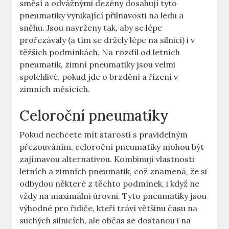
směsí a odvážnými dezény dosahují tyto
pneumatiky vynikající přilnavosti na ledu a
sněhu. Jsou navrženy tak, aby se lépe
prořezávaly (a tím se držely lépe na silnici) i v
těžších podmínkách. Na rozdíl od letních
pneumatik, zimní pneumatiky jsou velmi
spolehlivé, pokud jde o brzdění a řízení v
zimních měsících.
Celoroční pneumatiky
Pokud nechcete mít starosti s pravidelným
přezouváním, celoroční pneumatiky mohou být
zajímavou alternativou. Kombinují vlastnosti
letních a zimních pneumatik, což znamená, že si
odbydou některé z těchto podmínek, i když ne
vždy na maximální úrovni. Tyto pneumatiky jsou
výhodné pro řidiče, kteří tráví většinu času na
suchých silnicích, ale občas se dostanou i na