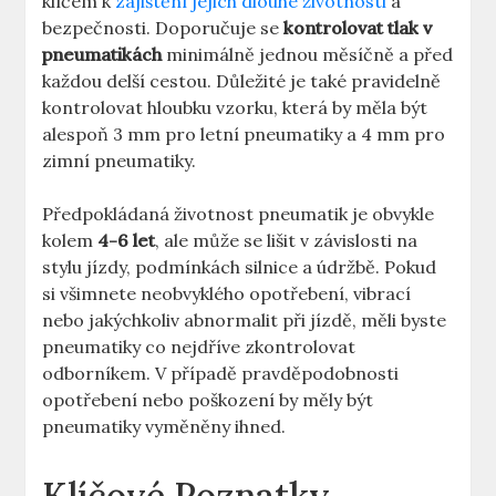
klíčem k
zajištění jejich dlouhé životnosti
a
bezpečnosti. Doporučuje se
kontrolovat tlak v
pneumatikách
minimálně jednou měsíčně a před
každou delší cestou. Důležité je také pravidelně
kontrolovat hloubku vzorku, která by měla být
alespoň 3 mm pro letní pneumatiky a 4 mm pro
zimní pneumatiky.
Předpokládaná životnost pneumatik je obvykle
kolem
4-6 let
, ale může se lišit v závislosti na
stylu jízdy, podmínkách silnice a údržbě. Pokud
si všimnete neobvyklého opotřebení, vibrací
nebo jakýchkoliv abnormalit při jízdě, měli byste
pneumatiky co nejdříve zkontrolovat
odborníkem. V případě pravděpodobnosti
opotřebení nebo poškození by měly být
pneumatiky vyměněny ihned.
Klíčové Poznatky