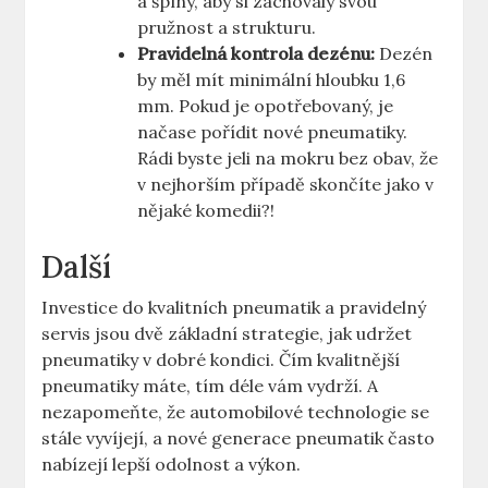
a špíny, aby si zachovaly svou
pružnost a strukturu.
Pravidelná kontrola dezénu:
Dezén
by měl mít minimální hloubku 1,6
mm. Pokud je opotřebovaný, je
načase pořídit nové pneumatiky.
Rádi byste jeli na mokru bez obav, že
v nejhorším případě skončíte jako v
nějaké komedii?!
Další
Investice do kvalitních pneumatik a pravidelný
servis jsou dvě základní strategie, jak udržet
pneumatiky v dobré kondici. Čím kvalitnější
pneumatiky máte, tím déle vám vydrží. A
nezapomeňte, že automobilové technologie se
stále vyvíjejí, a nové generace pneumatik často
nabízejí lepší odolnost a výkon.