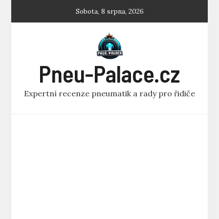
Skip
Sobota, 8 srpna, 2026
to
content
Pneu-Palace.cz
Expertní recenze pneumatik a rady pro řidiče