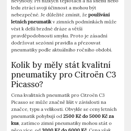
nevýhody. Při nízkých teplotách a na sněhu nebo
ledu ztrácí svoji účinnost a mohou být
nebezpečné. Je důležité zmínit, že
používání
letních pneumatik
v zimních podmínkách může
vést k delší brzdné dráze a větší
pravděpodobnosti smyku. Proto je zásadní
dodržovat sezónní pravidla a přezouvat
pneumatiky podle aktuálního ročního období.
Kolik by měly stát kvalitní
pneumatiky pro Citroën C3
Picasso?
Cena kvalitních pneumatik pro Citroën C3
Picasso se může značně lišit v závislosti na
značce, typu a velikosti. Obvykle se ceny letních
pneumatik pohybují od
2500 Kč do 5000 Kč za
kus
, zatímco zimní pneumatiky mohou stát o
něco více, od
3000 Kč do 6000 Kč
. Cena však