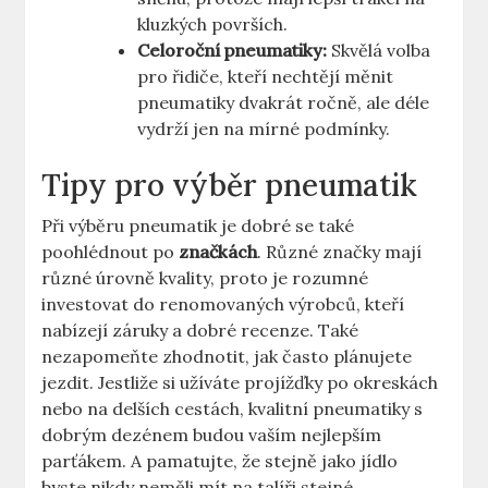
kluzkých površích.
Celoroční pneumatiky:
Skvělá volba
pro řidiče, kteří nechtějí měnit
pneumatiky dvakrát ročně, ale déle
vydrží jen na mírné podmínky.
Tipy pro výběr pneumatik
Při výběru pneumatik je dobré se také
poohlédnout po
značkách
. Různé značky mají
různé úrovně kvality, proto je rozumné
investovat do renomovaných výrobců, kteří
nabízejí záruky a dobré recenze. Také
nezapomeňte zhodnotit, jak často plánujete
jezdit. Jestliže si užíváte projížďky po okreskách
nebo na delších cestách, kvalitní pneumatiky s
dobrým dezénem budou vaším nejlepším
parťákem. A pamatujte, že stejně jako jídlo
byste nikdy neměli mít na talíři stejné