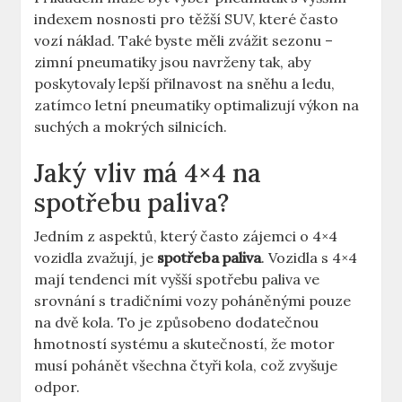
indexem nosnosti pro těžší SUV, které často
vozí náklad. Také byste měli zvážit sezonu –
zimní pneumatiky jsou navrženy tak, aby
poskytovaly lepší přilnavost na sněhu a ledu,
zatímco letní pneumatiky optimalizují výkon na
suchých a mokrých silnicích.
Jaký vliv má 4×4 na
spotřebu paliva?
Jedním z aspektů, který často zájemci o 4×4
vozidla zvažují, je
spotřeba paliva
. Vozidla s 4×4
mají tendenci mít vyšší spotřebu paliva ve
srovnání s tradičními vozy poháněnými pouze
na dvě kola. To je způsobeno dodatečnou
hmotností systému a skutečností, že motor
musí pohánět všechna čtyři kola, což zvyšuje
odpor.