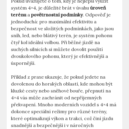
Pokud uvažujete o tom, kdy je nejlepší využít
systém 4×4, je důležité brát v úvahu
úroveň
terénu
a
povětrnostní podmínky
. Odpověď je
jednoduchá: pro maximální efektivitu a
bezpečnost ve složitých podmínkách, jako jsou
sníh, led, nebo blátivý terén, je systém pohonu
čtyř kol ideální volbou. Při běžné jízdě na
suchých silnicích si můžete dovolit použití
dvoukolového pohonu, který je efektivnější a
úspornější.
Příklad z praxe ukazuje, že pokud jedete na
dovolenou do horských oblastí, kde mohou být
kluzké cesty nebo sněhové bouře, přepnutí na
4×4 vás může zachránit od nepříjemných
překvapení. Mnoho moderních vozidel s 4×4 má
dokonce speciální režimy pro různé terény,
které optimalizují výkon a trakci, což činí jízdu
snadnější a bezpečnější i v náročných