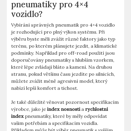
pneumatiky pro 4×4
vozidlo?
Vybírání správných pneumatik pro 4×4 vozidlo
je rozhodující pro plný výkon systému. Při
výběru byste měli zvážit různé faktory jako typ
terénu, po kterém plánujete jezdit, a klimatické
podmínky. Například pro off-road použití jsou
doporučovány pneumatiky s hlubším vzorkem,
které lépe zvládají bláto a kamení. Na druhou
stranu, pokud většinu času jezdíte po silnicích,
můžete zvážit méně agresivní model, který
nabízí lepší komfort a tichost.
Je také důležité věnovat pozornost specifikacím
výrobce, jako je
index nosnosti
a
rychlostní
index
pneumatiky, které by měly odpovídat
vašim potřebám a specifikacím vozidla.
Příkladem může být výběr pneumatik s vyšším