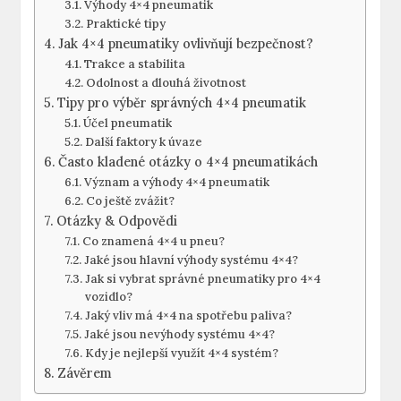
Výhody 4×4 pneumatik
Praktické tipy
Jak 4×4 pneumatiky ovlivňují bezpečnost?
Trakce a stabilita
Odolnost a dlouhá životnost
Tipy pro výběr správných 4×4 pneumatik
Účel pneumatik
Další faktory k úvaze
Často kladené otázky o 4×4 pneumatikách
Význam a výhody 4×4 pneumatik
Co ještě zvážit?
Otázky & Odpovědi
Co znamená 4×4 u pneu?
Jaké jsou hlavní výhody systému 4×4?
Jak si vybrat správné pneumatiky pro 4×4
vozidlo?
Jaký vliv má 4×4 na spotřebu paliva?
Jaké jsou nevýhody systému 4×4?
Kdy je nejlepší využít 4×4 systém?
Závěrem