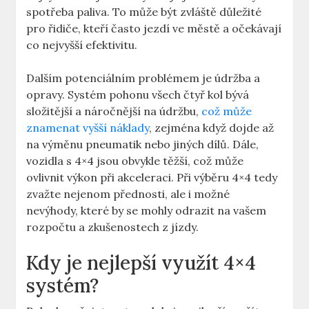
spotřeba paliva. To může být zvláště důležité
pro řidiče, kteří často jezdí ve městě a očekávají
co nejvyšší efektivitu.
Dalším potenciálním problémem je údržba a
opravy. Systém pohonu všech čtyř kol bývá
složitější a náročnější na údržbu,
což může
znamenat vyšší náklady
, zejména když dojde až
na výměnu pneumatik nebo jiných dílů. Dále,
vozidla s 4×4 jsou obvykle těžší, což může
ovlivnit výkon při akceleraci. Při výběru 4×4 tedy
zvažte nejenom přednosti, ale i možné
nevýhody, které by se mohly odrazit na vašem
rozpočtu a zkušenostech z jízdy.
Kdy je nejlepší využít 4×4
systém?