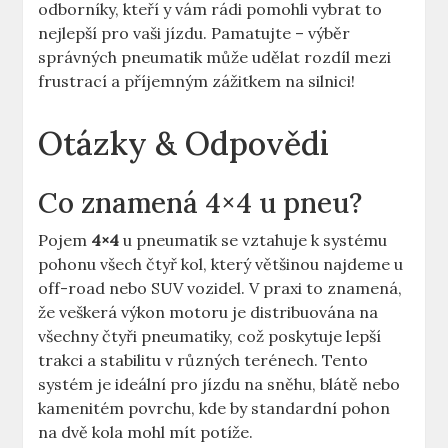
odborníky, kteří y vám rádi pomohli vybrat to
nejlepší pro vaši jízdu. Pamatujte – výběr
správných pneumatik může udělat rozdíl mezi
frustrací a příjemným zážitkem na silnici!
Otázky & Odpovědi
Co znamená 4×4 u pneu?
Pojem
4×4
u pneumatik se vztahuje k systému
pohonu všech čtyř kol, který většinou najdeme u
off-road nebo SUV vozidel. V praxi to znamená,
že veškerá výkon motoru je distribuována na
všechny čtyři pneumatiky, což poskytuje lepší
trakci a stabilitu v různých terénech. Tento
systém je ideální pro jízdu na sněhu, blátě nebo
kamenitém povrchu, kde by standardní pohon
na dvě kola mohl mít potíže.