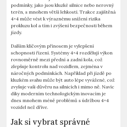
podmínky, jako jsou kluzké silnice nebo nerovný
terén, s mnohem větší lehkostí. Trakce zajištěná
4×4 může vést k výraznému snížení rizika
prokluzu kol a tím i zvýšení bezpečnosti během
jízdy.
Dalším klíčovým přínosem je vylepšení
schopnosti řízení. Systémy 4×4 rozdělují výkon
rovnoměrně mezi přední a zadní kola, což
zlepšuje kontrolu nad vozidlem, zejména v
náročných podmínkách. Například při jízdě po
kluzkém svahu může být auto lépe vyvážené, což
zvyšuje vaši důvěru na silnicích i mimo ně. Navíc
díky moderním technologickým inovacím je
dnes mnohem méně problémů s údržbou 4×4
vozidel než dříve.
Jak si vybrat správné