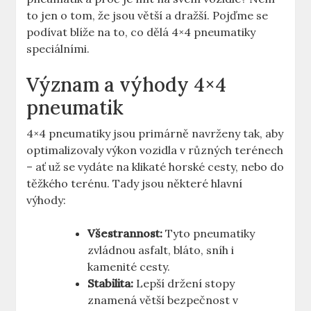
to jen o tom, že jsou větší a dražší. Pojďme se
podívat blíže na to, co dělá 4×4 pneumatiky
speciálními.
Význam a výhody 4×4
pneumatik
4×4 pneumatiky jsou primárně navrženy tak, aby
optimalizovaly výkon vozidla v různých terénech
– ať už se vydáte na klikaté horské cesty, nebo do
těžkého terénu. Tady jsou některé hlavní
výhody:
Všestrannost:
Tyto pneumatiky
zvládnou asfalt, bláto, sníh i
kamenité cesty.
Stabilita:
Lepší držení stopy
znamená větší bezpečnost v