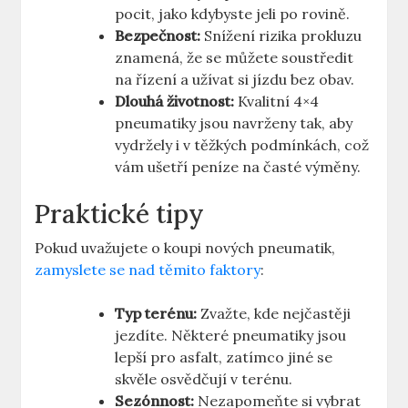
pocit, jako kdybyste jeli po rovině.
Bezpečnost:
Snížení rizika prokluzu
znamená, že se můžete soustředit
na řízení a užívat si jízdu bez obav.
Dlouhá životnost:
Kvalitní 4×4
pneumatiky jsou navrženy tak, aby
vydržely i v těžkých podmínkách, což
vám ušetří peníze na časté výměny.
Praktické tipy
Pokud uvažujete o koupi nových pneumatik,
zamyslete se nad těmito faktory
:
Typ terénu:
Zvažte, kde nejčastěji
jezdíte. Některé pneumatiky jsou
lepší pro asfalt, zatímco jiné se
skvěle osvědčují v terénu.
Sezónnost:
Nezapomeňte si vybrat