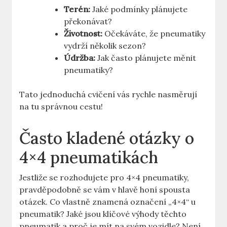
Terén:
Jaké podmínky plánujete
překonávat?
Životnost:
Očekáváte, že pneumatiky
vydrží několik sezon?
Údržba:
Jak často plánujete měnit
pneumatiky?
Tato jednoduchá cvičení vás rychle nasměrují
na tu správnou cestu!
Často kladené otázky o
4×4 pneumatikách
Jestliže se rozhodujete pro 4×4 pneumatiky,
pravděpodobně se vám v hlavě honí spousta
otázek. Co vlastně znamená označení „4×4“ u
pneumatik? Jaké jsou klíčové výhody těchto
pneumatik a proč je mít na svém vozidle? Není