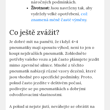
náročných podmínkách.
Životnost:
Jsou navrženy tak, aby
vydržely velké opotřebení,
což
znamená méně časté výměny
.
Co ještě zvážit?
Je dobré mít na paměti, že i když 4×4
pneumatiky mají spoustu výhod, není to jen o
koupi nejdražších pneumatik. Zohledněte
potřeby vašeho vozu a jak často plánujete jezdit
mimo zpevněné silnice. Mnohé z těchto
pneumatik nabízejí různé vzory dezénů, které
jsou vhodné pro specifické podmínky. Proto,
pokud často jezdíte v deštivém počasí,
podívejte se po pneumatikách s dobrými
odvodňovacími vlastnostmi.
A pokud si nejste jistí, neváhejte se obrátit na