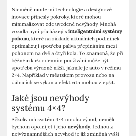
Nicméně moderní technologie a designové
inovace přinesly pokroky, které mohou
minimalizovat zde uvedené nevýhody. Mnohá
vozidla nyní přicházejí s
inteligentními systémy
pohonu
, které na základě aktuálních podmínek
optimalizují spotřebu paliva přepínáním mezi
pohonem na dvě a čtyři kola. To znamená, že při
běžném každodenním používání může být
spotřeba výrazně nižší, jakmile je auto v režimu
2×4. Například v městském provozu nebo na
dálnicích se výkon a efektivita mohou zlepšit.
Jaké jsou nevýhody
systému 4×4?
Ačkoliv má systém 4×4 mnoho výhod, neměli
bychom opomíjet i jeho
nevýhody
. Jednou z
nejvýznamnějších nevýhod je již zmíněná vyšší