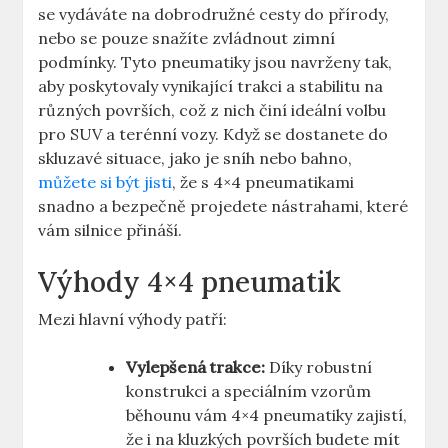
se vydáváte na dobrodružné cesty do přírody,
nebo se pouze snažíte zvládnout zimní
podmínky. Tyto pneumatiky jsou navrženy tak,
aby poskytovaly vynikající trakci a stabilitu na
různých površích, což z nich činí ideální volbu
pro SUV a terénní vozy. Když se dostanete do
skluzavé situace, jako je sníh nebo bahno,
můžete si být jisti
, že s 4×4 pneumatikami
snadno a bezpečně projedete nástrahami, které
vám silnice přináší.
Výhody 4×4 pneumatik
Mezi hlavní výhody patří:
Vylepšená trakce:
Díky robustní
konstrukci a speciálním vzorům
běhounu vám 4×4 pneumatiky zajistí,
že i na kluzkých površích budete mít