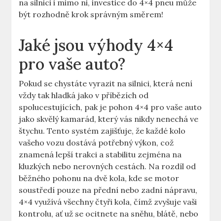
na silnici i mimo ni, investice do 4×4 pneu může
být rozhodně krok správným směrem!
Jaké jsou výhody 4×4
pro vaše auto?
Pokud se chystáte vyrazit na silnici, která není
vždy tak hladká jako v příbězích od
spolucestujících, pak je pohon 4×4 pro vaše auto
jako skvělý kamarád, který vás nikdy nenechá ve
štychu. Tento systém zajišťuje, že každé kolo
vašeho vozu dostává potřebný výkon, což
znamená lepší trakci a stabilitu zejména na
kluzkých nebo nerovných cestách. Na rozdíl od
běžného pohonu na dvě kola, kde se motor
soustředí pouze na přední nebo zadní nápravu,
4×4 využívá všechny čtyři kola, čímž zvyšuje vaši
kontrolu, ať už se ocitnete na sněhu, blátě, nebo