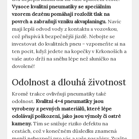
Vysoce kvalitní pneumatiky se speciálním
vzorem dezénu pomáhají rozložit tlak na
povrch a zabraňují vzniku akvaplaningu.
Navíc
mají lepší odvod vody z kontaktu s vozovkou,
což přispívá k bezpečnější jízdě. Nebojte se
investovat do kvalitních pneu – vzpomeňte si na
ten pocit, když jedete na kopečky v Krkonoších a
vaše auto drží na sněhu lépe než sluníčko na
dovolené!
Odolnost a dlouhá životnost
Kromě trakce ovlivňují pneumatiky také
odolnost.
Kvalitní 4×4 pneumatiky jsou
vyrobeny z pevných materiálů, které lépe
odolávají poškození, jako jsou výmoly či ostré
kameny.
Tím se snižuje riziko defektu na
cestách, což v konečném důsledku znamená
menší nebezpečí pro vás a vaše pasažéry. Zvažte