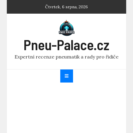
Skip
Čtvrtek, 6 srpna, 2026
to
content
Pneu-Palace.cz
Expertní recenze pneumatik a rady pro řidiče