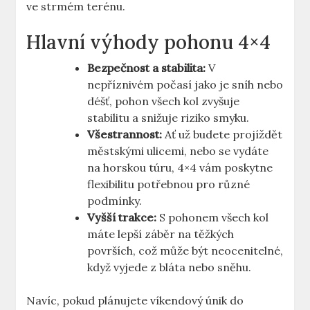
ve strmém terénu.
Hlavní výhody pohonu 4×4
Bezpečnost a stabilita:
V
nepříznivém počasí jako je sníh nebo
déšť, pohon všech kol zvyšuje
stabilitu a snižuje riziko smyku.
Všestrannost:
Ať už budete projíždět
městskými ulicemi, nebo se vydáte
na horskou túru, 4×4 vám poskytne
flexibilitu potřebnou pro různé
podmínky.
Vyšší trakce:
S pohonem všech kol
máte lepší záběr na těžkých
površích, což může být neocenitelné,
když vyjede z bláta nebo sněhu.
Navíc, pokud plánujete víkendový únik do