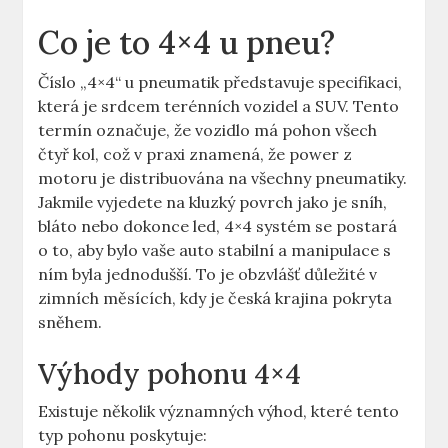
Co je to 4×4 u pneu?
Číslo „4×4“ u pneumatik představuje specifikaci,
která je srdcem terénních vozidel a SUV. Tento
termín označuje, že vozidlo má pohon všech
čtyř kol, což v praxi znamená, že power z
motoru je distribuována na všechny pneumatiky.
Jakmile vyjedete na kluzký povrch jako je sníh,
bláto nebo dokonce led, 4×4 systém se postará
o to, aby bylo vaše auto stabilní a manipulace s
ním byla jednodušší. To je obzvlášť důležité v
zimních měsících, kdy je česká krajina pokryta
sněhem.
Výhody pohonu 4×4
Existuje několik významných výhod, které tento
typ pohonu poskytuje: