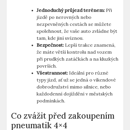
Jednoduchý průjezd terénem:
Při
jízdě po nerovných nebo
nezpevněných cestách se můžete
spolehnout, že vaše auto zvládne být
tam, kde jiní uvíznou.
Bezpečnost:
Lepší trakce znamená,
že máte větší kontrolu nad vozem
při prudkých zatáčkách a na kluzkých
površích.
Všestrannost:
Ideální pro různé
typy jízd, ať už se jedná o víkendové
dobrodružství mimo silnice, nebo
každodenní dojíždění v městských
podmínkách.
Co zvážit před zakoupením
pneumatik 4×4