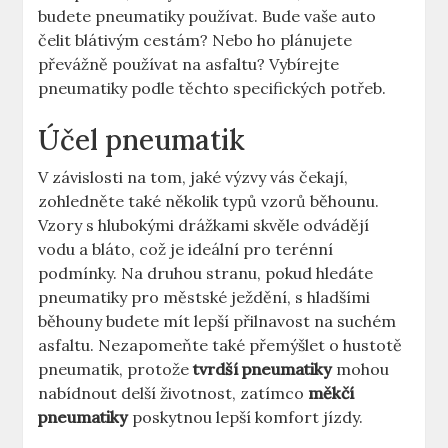
budete pneumatiky používat. Bude vaše auto
čelit blátivým cestám? Nebo ho plánujete
převážně používat na asfaltu? Vybírejte
pneumatiky podle těchto specifických potřeb.
Účel pneumatik
V závislosti na tom, jaké výzvy vás čekají,
zohledněte také několik typů vzorů běhounu.
Vzory s hlubokými drážkami skvěle odvádějí
vodu a bláto, což je ideální pro terénní
podmínky. Na druhou stranu, pokud hledáte
pneumatiky pro městské ježdění, s hladšími
běhouny budete mít lepší přilnavost na suchém
asfaltu. Nezapomeňte také přemýšlet o hustotě
pneumatik, protože
tvrdší pneumatiky
mohou
nabídnout delší životnost, zatímco
měkčí
pneumatiky
poskytnou lepší komfort jízdy.