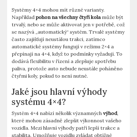
Systémy 4×4 mohou mít různé varianty.
Například
pohon na všechny čtyři kola
může být
trvalý, nebo se může aktivovat jen v potřebě, což
se nazývá „automatický“ systém. Trvalé systémy
často zajišťují neustálou trakci, zatímco
automatické systémy fungují v režimu 2×4 a
přepínají na 4×4, když to podmínky vyžadují. To
dodává flexibilitu v řízení a zlepšuje spotřebu
paliva, protože auto nebude neustále poháněno
čtyřmi koly, pokud to není nutné.
Jaké jsou hlavní výhody
systému 4×4?
Systém 4×4 nabízí několik významných
výhod
,
které mohou zásadně zlepšit výkonnost vašeho
vozidla. Mezi hlavní výhody patří lepší trakce a
stabilita. Umožňuje vozidlu zvládat obtížné