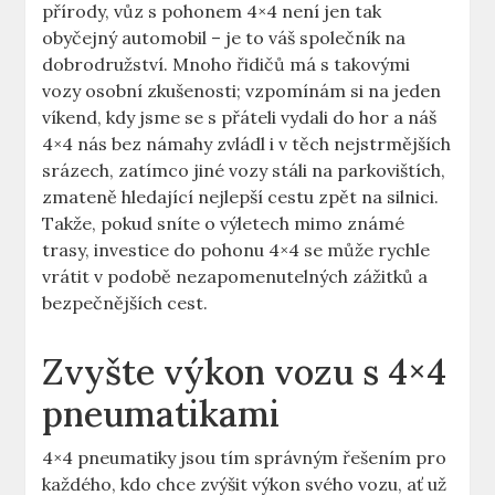
přírody, vůz s pohonem 4×4 není jen tak
obyčejný automobil – je to váš společník na
dobrodružství. Mnoho řidičů má s takovými
vozy osobní zkušenosti; vzpomínám si na jeden
víkend, kdy jsme se s přáteli vydali do hor a náš
4×4 nás bez námahy zvládl i v těch nejstrmějších
srázech, zatímco jiné vozy stáli na parkovištích,
zmateně hledající nejlepší cestu zpět na silnici.
Takže, pokud sníte o výletech mimo známé
trasy, investice do pohonu 4×4 se může rychle
vrátit v podobě nezapomenutelných zážitků a
bezpečnějších cest.
Zvyšte výkon vozu s 4×4
pneumatikami
4×4 pneumatiky jsou tím správným řešením pro
každého, kdo chce zvýšit výkon svého vozu, ať už