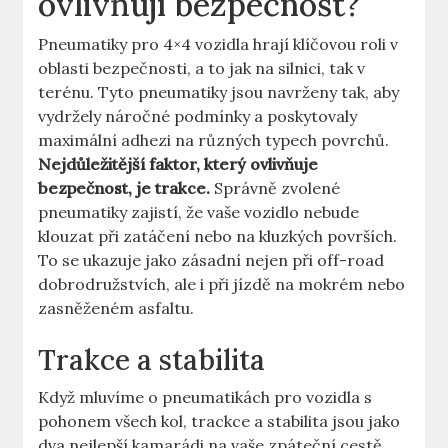
ovlivňují bezpečnost?
Pneumatiky pro 4×4 vozidla hrají klíčovou roli v
oblasti bezpečnosti, a to jak na silnici, tak v
terénu. Tyto pneumatiky jsou navrženy tak, aby
vydržely náročné podmínky a poskytovaly
maximální adhezi na různých typech povrchů.
Nejdůležitější faktor, který ovlivňuje
bezpečnost, je trakce.
Správně zvolené
pneumatiky zajistí, že vaše vozidlo nebude
klouzat při zatáčení nebo na kluzkých površích.
To se ukazuje jako zásadní nejen při off-road
dobrodružstvích, ale i při jízdě na mokrém nebo
zasněženém asfaltu.
Trakce a stabilita
Když mluvíme o pneumatikách pro vozidla s
pohonem všech kol, trackce a stabilita jsou jako
dva nejlepší kamarádi na vaše zpáteční cestě.