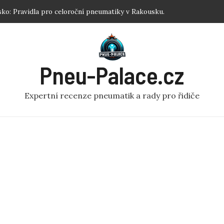
sku: Jednoduchý návod pro každého!
: Nejlepší zimní pneumatiky R17 podle testů.
atiku koloběžka: Efektivní Dofouknutí Pneumatiky na
Pneu-Palace.cz
? Optimalizujte Výkon!
ko: Pravidla pro celoroční pneumatiky v Rakousku.
Expertní recenze pneumatik a rady pro řidiče