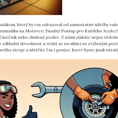
šákem, který by vás odrazoval od samostatné údržby vaš
Pneumatiku na Motorce: Snadný Postup pro Každého Jezdce
ačátečník nebo zkušený jezdec. S námi získáte nejen vědomo
základní dovednost a vrátit se na silnici se zvýšeným poc
vého stroje a ušetříte čas i peníze, které byste jinak utrati