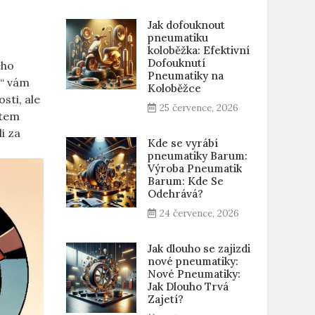
Jak dofouknout
pneumatiku
koloběžka: Efektivní
Dofouknutí
eho
Pneumatiky na
!“ vám
Koloběžce
sti, ale
25 července, 2026
item
li za
Kde se vyrábí
pneumatiky Barum:
Výroba Pneumatik
Barum: Kde Se
Odehrává?
24 července, 2026
Jak dlouho se zajizdi
nové pneumatiky:
Nové Pneumatiky:
Jak Dlouho Trvá
Zajetí?