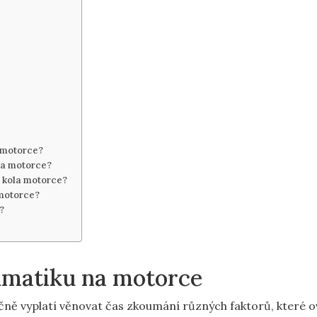
 motorce?
na motorce?
 kola motorce?
 motorce?
?
umatiku na motorce
ně vyplatí věnovat čas zkoumání různých faktorů, které ov