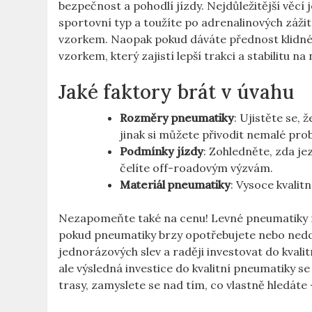
bezpečnost a pohodlí jízdy. Nejdůležitější věcí 
sportovní typ a toužíte po adrenalinových záži
vzorkem. Naopak pokud dáváte přednost klidné p
vzorkem, který zajistí lepší trakci a stabilitu n
Jaké faktory brát v úvahu
Rozměry pneumatiky
: Ujistěte se,
jinak si můžete přivodit nemalé pro
Podmínky jízdy
: Zohledněte, zda je
čelíte off-roadovým výzvám.
Materiál pneumatiky
: Vysoce kvalit
Nezapomeňte také na cenu! Levné pneumatiky mo
pokud pneumatiky brzy opotřebujete nebo nedo
jednorázových slev a raději investovat do kval
ale výsledná investice do kvalitní pneumatiky se
trasy, zamyslete se nad tím, co vlastně hledáte 