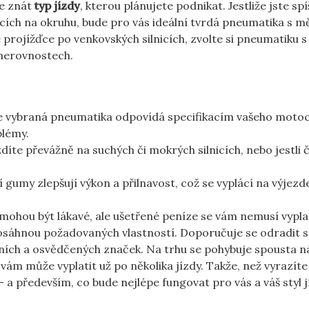
je znát
typ jízdy
, kterou plánujete podnikat. Jestliže jste spí
tcích na okruhu, bude pro vás ideální tvrdá pneumatika s 
rojížďce po venkovských silnicích, zvolte si pneumatiku s
a nerovnostech.
 že vybraná pneumatika odpovídá specifikacím vašeho motoc
blémy.
zdíte převážně na suchých či mokrých silnicích, nebo jestli č
ní gumy zlepšují výkon a přilnavost, což se vyplácí na výjezd
hou být lákavé, ale ušetřené peníze se vám nemusí vyplat
sáhnou požadovaných vlastností. Doporučuje se odradit s
itních a osvědčených značek. Na trhu se pohybuje spousta n
 vám může vyplatit už po několika jízdy. Takže, než vyrazíte
– a především, co bude nejlépe fungovat pro vás a váš styl j