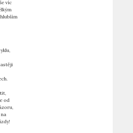
še víc
mělkým
 hlubším
yklu,
astěji
ech.
it,
e od
ázoru,
 na
ízdy!