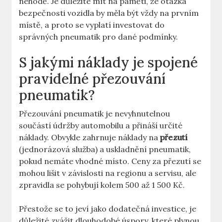
nehodě. Je důležité mít na paměti, že otázka
bezpečnosti vozidla by měla být vždy na prvním
místě, a proto se vyplatí investovat do
správných pneumatik pro dané podmínky.
S jakými náklady je spojené
pravidelné přezouvání
pneumatik?
Přezouvání pneumatik je nevyhnutelnou
součástí údržby automobilu a přináší určité
náklady. Obvykle zahrnuje náklady na
přezutí
(jednorázová služba) a uskladnění pneumatik,
pokud nemáte vhodné místo. Ceny za přezutí se
mohou lišit v závislosti na regionu a servisu, ale
zpravidla se pohybují kolem 500 až 1 500 Kč.
Přestože se to jeví jako dodatečná investice, je
důležité zvážit dlouhodobé úspory, které plynou