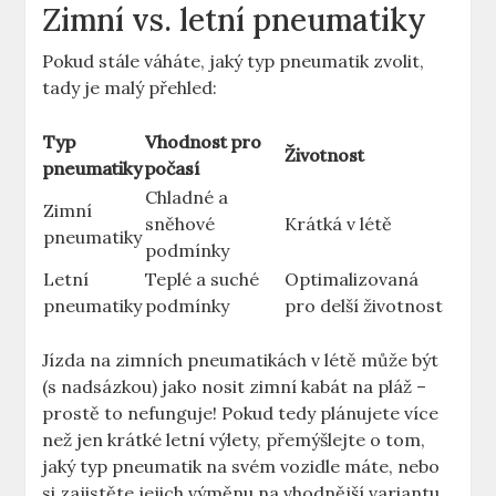
Zimní vs. letní pneumatiky
Pokud stále váháte, jaký typ pneumatik zvolit,
tady je malý přehled:
Typ
Vhodnost pro
Životnost
pneumatiky
počasí
Chladné a
Zimní
sněhové
Krátká v létě
pneumatiky
podmínky
Letní
Teplé a suché
Optimalizovaná
pneumatiky
podmínky
pro delší životnost
Jízda na zimních pneumatikách v létě může být
(s nadsázkou) jako nosit zimní kabát na pláž –
prostě to nefunguje! Pokud tedy plánujete více
než jen krátké letní výlety, přemýšlejte o tom,
jaký typ pneumatik na svém vozidle máte, nebo
si zajistěte jejich výměnu na vhodnější variantu.