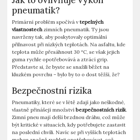
Jak to ovlivňuje výkon
pneumatik?
Primární problém spočívá v
tepelných
vlastnostech
zimních pneumatik. Ty jsou
navrženy tak, aby poskytovaly optimální
přilnavost při nízkých teplotách. Na asfaltu, kde
teplota může přesáhnout 30 °C, se však jejich
guma rychle opotřebovává a ztrácí grip.
Představte si, že byste se snažili běžet na
kluzkém povrchu – bylo by to o dost těžší, že?
Bezpečnostní rizika
Pneumatiky, které se v létě zdají jako neškodné,
vlastně přinášejí množství
bezpečnostních rizik
.
Zimní pneu mají delší brzdnou dráhu, což může
být kritické v situacích, kdy potřebujete zastavit
na poslední chvíli. Navíc se při vyšších teplotách
mohou značně rychleji opotřebovávat, což