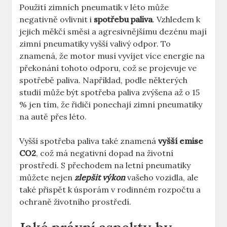
Použití zimních pneumatik v léto může
negativně ovlivnit i
spotřebu paliva
. Vzhledem k
jejich měkčí směsi a agresivnějšímu dezénu mají
zimní pneumatiky vyšší valivý odpor. To
znamená, že motor musí vyvíjet více energie na
překonání tohoto odporu, což se projevuje ve
spotřebě paliva. Například, podle některých
studií může být spotřeba paliva zvýšena až o 15
% jen tím, že řidiči ponechají zimní pneumatiky
na autě přes léto.
Vyšší spotřeba paliva také znamená
vyšší emise
CO2
, což má negativní dopad na životní
prostředí. S přechodem na letní pneumatiky
můžete nejen
zlepšit výkon
vašeho vozidla, ale
také přispět k úsporám v rodinném rozpočtu a
ochraně životního prostředí.