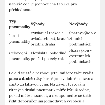
nabízí? Zde je jednoduchá tabulka pro
přehlednost:
Typ
Výhody
Nevýhody
pneumatiky
Vynikající trakce a
Špatný výkon v
Letní
ovladatelnost, krátká
zimních
pneumatiky
brzdná dráha
podmínkách
Nižší výkon v
Celoroční
Flexibilita, pohodlné
extrémních
pneumatiky
použití po celý rok
podmínkách
Pokud se stále rozhodujete, můžete také zvážit
pneu z druhé ruky
, které jsou v dobrém stavu a
často za lákavou cenu. Na závěr, testování
různých druhů pneumatik může být užitečné,
pokud máte možnost, a nezapomeňte se také
řídit doporučeními jednotlivých výrobců a