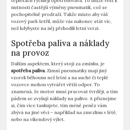
teplotách rychleji opotřebovává. To může vést k
nutnosti častější výměny pneumatik, což se
pochopitelně prodraží. Takže místo aby váš
vozový park šetřil, může vás nakonec stát víc,
než kdybyste na něj přehodili letní verzi.
Spotřeba paliva a náklady
na provoz
Dalším aspektem, který stojí za zmínku, je
spotřeba paliva
. Zimní pneumatiky mají jiný
vzorek běhounu než letní a na suché či teplé
vozovce mohou vytvářet větší odpor. To
znamená, že motor musí pracovat tvrději, a tím
pádem se zvyšují náklady na palivo. A přiznejme
si, čím více tankujete, tím méně peněz vám
zbývá na jiné věci – například na zmrzlinu v létě,
nebo na víkendový výlet.