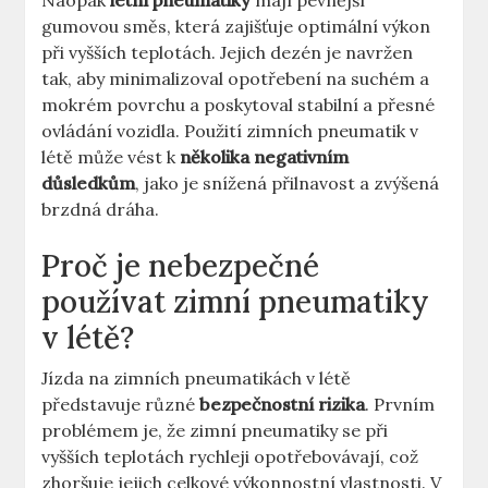
Naopak
letní pneumatiky
mají pevnější
gumovou směs, která zajišťuje optimální výkon
při vyšších teplotách. Jejich dezén je navržen
tak, aby minimalizoval opotřebení na suchém a
mokrém povrchu a poskytoval stabilní a přesné
ovládání vozidla. Použití zimních pneumatik v
létě může vést k
několika negativním
důsledkům
, jako je snížená přilnavost a zvýšená
brzdná dráha.
Proč je nebezpečné
používat zimní pneumatiky
v létě?
Jízda na zimních pneumatikách v létě
představuje různé
bezpečnostní rizika
. Prvním
problémem je, že zimní pneumatiky se při
vyšších teplotách rychleji opotřebovávají, což
zhoršuje jejich celkové výkonnostní vlastnosti. V