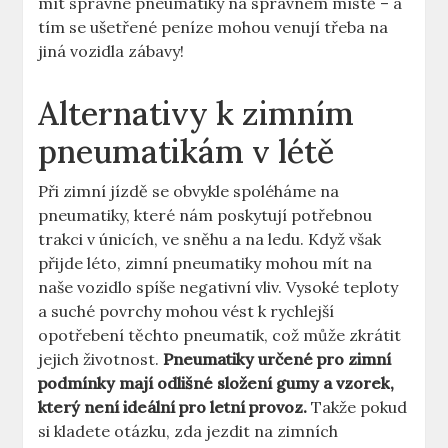
mít správné pneumatiky na správném místě – a
tím se ušetřené peníze mohou venují třeba na
jiná vozidla zábavy!
Alternativy k zimním
pneumatikám v létě
Při zimní jízdě se obvykle spoléháme na
pneumatiky, které nám poskytují potřebnou
trakci v únicích, ve sněhu a na ledu. Když však
přijde léto, zimní pneumatiky mohou mít na
naše vozidlo spíše negativní vliv. Vysoké teploty
a suché povrchy mohou vést k rychlejší
opotřebení těchto pneumatik, což může zkrátit
jejich životnost.
Pneumatiky určené pro zimní
podmínky mají odlišné složení gumy a vzorek,
který není ideální pro letní provoz.
Takže pokud
si kladete otázku, zda jezdit na zimních