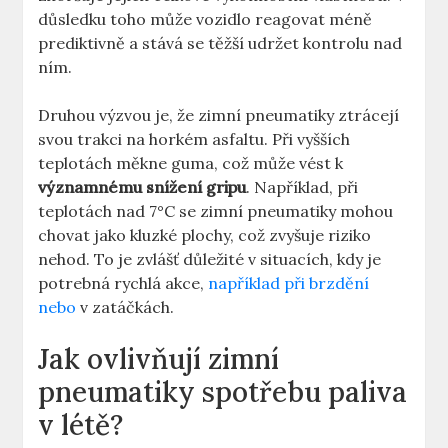
důsledku toho může vozidlo reagovat méně
prediktivně a stává se těžší udržet kontrolu nad
ním.
Druhou výzvou je, že zimní pneumatiky ztrácejí
svou trakci na horkém asfaltu. Při vyšších
teplotách měkne guma, což může vést k
významnému snížení gripu
. Například, při
teplotách nad 7°C se zimní pneumatiky mohou
chovat jako kluzké plochy, což zvyšuje riziko
nehod. To je zvlášť důležité v situacích, kdy je
potrebná rychlá akce,
například při brzdění
nebo
v zatáčkách.
Jak ovlivňují zimní
pneumatiky spotřebu paliva
v létě?