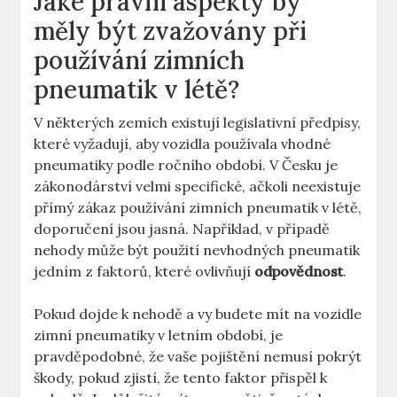
Jaké právní aspekty by
měly být zvažovány při
používání zimních
pneumatik v létě?
V některých zemích existují legislativní předpisy,
které vyžadují, aby vozidla používala vhodné
pneumatiky podle ročního období. V Česku je
zákonodárství velmi specifické, ačkoli neexistuje
přímý zákaz používání zimních pneumatik v létě,
doporučení jsou jasná. Například, v případě
nehody může být použití nevhodných pneumatik
jedním z faktorů, které ovlivňují
odpovědnost
.
Pokud dojde k nehodě a vy budete mít na vozidle
zimní pneumatiky v letním období, je
pravděpodobné, že vaše pojištění nemusí pokrýt
škody, pokud zjistí, že tento faktor přispěl k