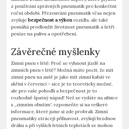
z používání správných pneumatik pro konkrétní
roční období. Přezouvání pneumatik včas nejen
zvyšuje
bezpečnost a výkon
vozidla, ale také
pomáhá prodloužit životnost pneumatik a šetří
peníze na palivu a opotřebení.
Závěrečné myšlenky
Zimní pneu v létě: Proč se vyhnout jízdě na
zimních pneu v létě? Možná máte pocit, že mít
zimní pneu na autě je jako mít zimní kabát ve
skříni v červenci – sice je to teoreticky možné,
ale pro vaše pohodlí a bezpečnost je to
rozhodně špatný nápad! Než se vydáte na silnice
s „zimním obutím“, vzpomeňte si na veškeré
informace, které jsme si zde probrali. Zimní
pneumatiky ztrácejí přilnavost, zvyšují brzdnou
dráhu a při vyšších letních teplotách se mohou