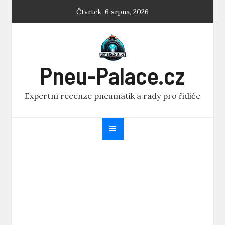
Skip
Čtvrtek, 6 srpna, 2026
to
content
Pneu-Palace.cz
Expertní recenze pneumatik a rady pro řidiče