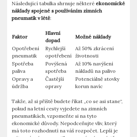
Následující tabulka shrnuje některé
ekonomické
náklady spojené s používáním zimních
pneumatik v létě
:
Hlavní
Faktor
Možné náklady
dopad
Opotřebení
Rychlejší
Až 50% zkrácení
pneumatik
opotřebení
životnosti
Spotřeba
Povýšená
Až 10% navýšení
paliva
spotřeba
nákladů na palivo
Opravy a
Častější
Potenciálně stovky
údržba
opravy
korun navíc
Takže, až si příště budete říkat „co se asi stane“,
pokud na letní cesty vyjedete na zimních
pneumatikách, vzpomeňte si na tyto
ekonomické důvody. Nepodceňujte vliv, který
má toto rozhodnutí na váš rozpočet. Lepší je