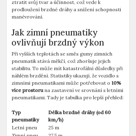
ztratit svůj tvar a účinnost, což vede k
prodloužení brzdné dráhy a snížení schopnosti
manévrování.
Jak zimní pneumatiky
ovlivňují brzdný výkon
Při vyšších teplotách se směs gumy zimních
pneumatik stává měkčí, což zhoršuje jejich
stabilitu. To může mít katastrofální důsledky při
náhlém brzdění. Statistiky ukazují, že vozidlo s
zimními pneumatikami může potřebovat o
10%
více prostoru
na zastavení ve srovnání s letními
pneumatikami. Tady je tabulka pro lepší přehled:
Typ
Délka brzdné dráhy (od 60
pneumatiky
km/h)
Letní pneu
25 m
Zimní pneu
27,5 m