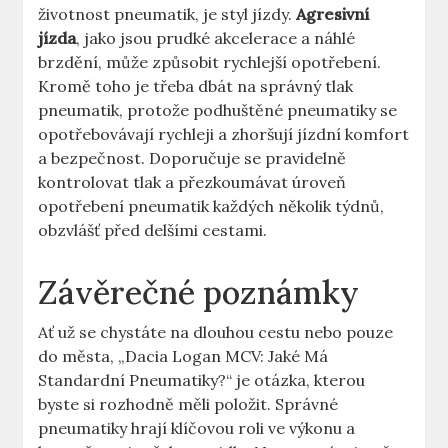
životnost pneumatik, je styl jízdy.
Agresivní
jízda
, jako jsou prudké akcelerace a náhlé
brzdění, může způsobit rychlejší opotřebení.
Kromě toho je třeba dbát na správný tlak
pneumatik, protože podhuštěné pneumatiky se
opotřebovávají rychleji a zhoršují jízdní komfort
a bezpečnost. Doporučuje se pravidelně
kontrolovat tlak a přezkoumávat úroveň
opotřebení pneumatik každých několik týdnů,
obzvlášť před delšími cestami.
Závěrečné poznámky
Ať už se chystáte na dlouhou cestu nebo pouze
do města, „Dacia Logan MCV: Jaké Má
Standardní Pneumatiky?“ je otázka, kterou
byste si rozhodně měli položit. Správné
pneumatiky hrají klíčovou roli ve výkonu a