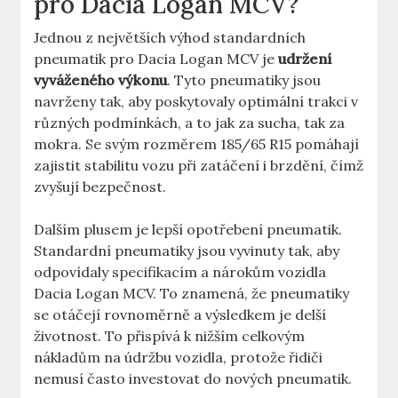
pro Dacia Logan MCV?
Jednou z největších výhod standardních
pneumatik pro Dacia Logan MCV je
udržení
vyváženého výkonu
. Tyto pneumatiky jsou
navrženy tak, aby poskytovaly optimální trakci v
různých podmínkách, a to jak za sucha, tak za
mokra. Se svým rozměrem 185/65 R15 pomáhají
zajistit stabilitu vozu při zatáčení i brzdění, čímž
zvyšují bezpečnost.
Dalším plusem je lepší opotřebení pneumatik.
Standardní pneumatiky jsou vyvinuty tak, aby
odpovídaly specifikacím a nárokům vozidla
Dacia Logan MCV. To znamená, že pneumatiky
se otáčejí rovnoměrně a výsledkem je delší
životnost. To přispívá k nižším celkovým
nákladům na údržbu vozidla, protože řidiči
nemusí často investovat do nových pneumatik.