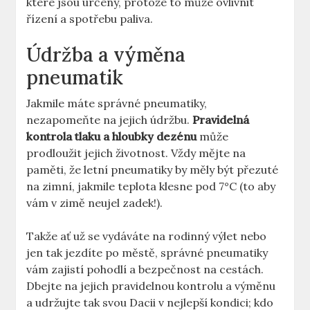
které jsou určeny, protože to může ovlivnit
řízení a spotřebu paliva.
Údržba a výměna
pneumatik
Jakmile máte správné pneumatiky,
nezapomeňte na jejich údržbu.
Pravidelná
kontrola tlaku a hloubky dezénu
může
prodloužit jejich životnost. Vždy mějte na
paměti, že letní pneumatiky by měly být přezuté
na zimní, jakmile teplota klesne pod 7°C (to aby
vám v zimě neujel zadek!).
Takže ať už se vydáváte na rodinný výlet nebo
jen tak jezdíte po městě, správné pneumatiky
vám zajistí pohodlí a bezpečnost na cestách.
Dbejte na jejich pravidelnou kontrolu a výměnu
a udržujte tak svou Dacii v nejlepší kondici; kdo