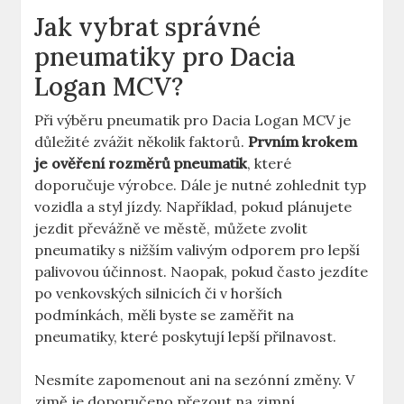
Jak vybrat správné
pneumatiky pro Dacia
Logan MCV?
Při výběru pneumatik pro Dacia Logan MCV je
důležité zvážit několik faktorů.
Prvním krokem
je ověření rozměrů pneumatik
, které
doporučuje výrobce. Dále je nutné zohlednit typ
vozidla a styl jízdy. Například, pokud plánujete
jezdit převážně ve městě, můžete zvolit
pneumatiky s nižším valivým odporem pro lepší
palivovou účinnost. Naopak, pokud často jezdíte
po venkovských silnicích či v horších
podmínkách, měli byste se zaměřit na
pneumatiky, které poskytují lepší přilnavost.
Nesmíte zapomenout ani na sezónní změny. V
zimě je doporučeno přezout na zimní