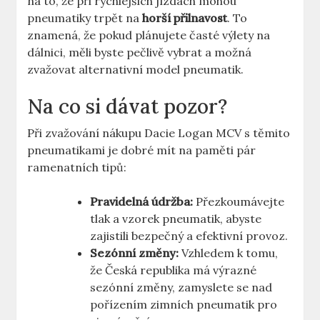
na to, že při rychlejších jízdách mohou
pneumatiky trpět na
horší přilnavost
. To
znamená, že pokud plánujete časté výlety na
dálnici, měli byste pečlivě vybrat a možná
zvažovat alternativní model pneumatik.
Na co si dávat pozor?
Při zvažování nákupu Dacie Logan MCV s těmito
pneumatikami je dobré mít na paměti pár
ramenatních tipů:
Pravidelná údržba:
Přezkoumávejte
tlak a vzorek pneumatik, abyste
zajistili bezpečný a efektivní provoz.
Sezónní změny:
Vzhledem k tomu,
že Česká republika má výrazné
sezónní změny, zamyslete se nad
pořízením zimních pneumatik pro