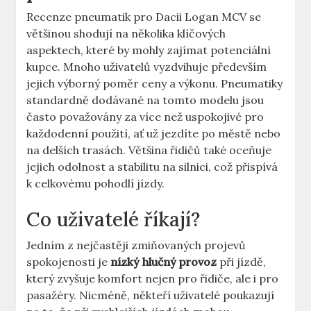
Recenze pneumatik pro Dacii Logan MCV se
většinou shodují na několika klíčových
aspektech, které by mohly zajímat potenciální
kupce. Mnoho uživatelů vyzdvihuje především
jejich výborný poměr ceny a výkonu. Pneumatiky
standardně dodávané na tomto modelu jsou
často považovány za více než uspokojivé pro
každodenní použití, ať už jezdíte po městě nebo
na delších trasách. Většina řidičů také oceňuje
jejich odolnost a stabilitu na silnici, což přispívá
k celkovému pohodlí jízdy.
Co uživatelé říkají?
Jedním z nejčastěji zmiňovaných projevů
spokojenosti je
nízký hlučný provoz
při jízdě,
který zvyšuje komfort nejen pro řidiče, ale i pro
pasažéry. Nicméně, někteří uživatelé poukazují