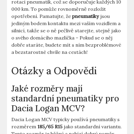
rotaci pneumatik, což se doporučuje každých 10
000 km. To pomůže rovnoměrně rozložit
opotřebení. Pamatujte, že
pneumatiky
jsou
jediným bodem kontaktu mezi vaším vozidlem a
silnicí, takže se o ně pečlivě starejte, stejně jako
o svého domácího mazlíčka – Pokud se o něj
dobře staráte, budete mít s ním bezproblémové
a bezstarostné chvíle na cestách!
Otázky a Odpovědi
Jaké rozměry mají
standardní pneumatiky pro
Dacia Logan MCV?
Dacia Logan MCV typicky používá pneumatiky s
rozměrem
185/65 R15
jako standardní variantu.
Tento rozměr je běžný a nabízí dobrý poměr