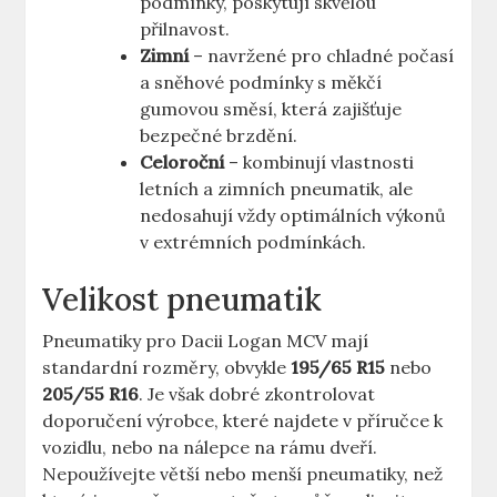
podmínky, poskytují skvělou
přilnavost.
Zimní
– navržené pro chladné počasí
a sněhové podmínky s měkčí
gumovou směsí, která zajišťuje
bezpečné brzdění.
Celoroční
– kombinují vlastnosti
letních a zimních pneumatik, ale
nedosahují vždy optimálních výkonů
v extrémních podmínkách.
Velikost pneumatik
Pneumatiky pro Dacii Logan MCV mají
standardní rozměry, obvykle
195/65 R15
nebo
205/55 R16
. Je však dobré zkontrolovat
doporučení výrobce, které najdete v příručce k
vozidlu, nebo na nálepce na rámu dveří.
Nepoužívejte větší nebo menší pneumatiky, než