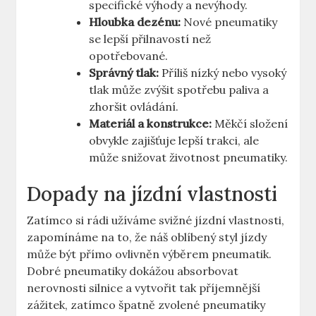
specifické výhody a nevýhody.
Hloubka dezénu:
Nové pneumatiky
se lepší přilnavostí než
opotřebované.
Správný tlak:
Příliš nízký nebo vysoký
tlak může zvýšit spotřebu paliva a
zhoršit ovládání.
Materiál a konstrukce:
Měkčí složení
obvykle zajišťuje lepší trakci, ale
může snižovat životnost pneumatiky.
Dopady na jízdní vlastnosti
Zatímco si rádi užíváme svižné jízdní vlastnosti,
zapomínáme na to, že náš oblíbený styl jízdy
může být přímo ovlivněn výběrem pneumatik.
Dobré pneumatiky dokážou absorbovat
nerovnosti silnice a vytvořit tak příjemnější
zážitek, zatímco špatně zvolené pneumatiky