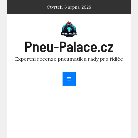
Skip
Čtvrtek, 6 srpna, 2026
to
content
Pneu-Palace.cz
Expertní recenze pneumatik a rady pro řidiče