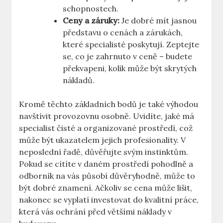
schopnostech.
Ceny a záruky:
​Je ‌dobré mít jasnou ​
představu o cenách a zárukách,
které specialisté poskytují. Zeptejte
⁤se, ​co je zahrnuto v ceně – budete
překvapeni, kolik může být ⁤skrytých
nákladů.
Kromě těchto základních bodů je také výhodou
navštívit provozovnu osobně. Uvidíte, jaké má
⁣specialist čisté ‌a​ organizované prostředí,⁢ což⁢
může⁢ být ⁣ukazatelem jejich profesionality.‌ V
neposlední⁣ řadě, důvěřujte svým instinktům.
Pokud se cítíte v daném prostředí pohodlně a
odborník na vás působí důvěryhodně, může‍ to
být​ dobré znamení. Ačkoliv se cena může lišit,
nakonec⁢ se vyplatí ⁢investovat do kvalitní⁣ práce, ​
která⁢ vás ochrání před⁤ většími ⁤náklady v