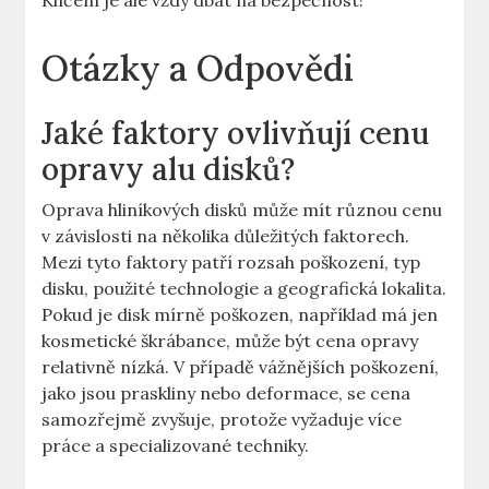
Klíčem ​je ⁣ale vždy dbát na bezpečnost!
Otázky a Odpovědi
Jaké ⁣faktory ovlivňují cenu
opravy alu disků?
Oprava hliníkových disků může mít ⁣různou cenu
v závislosti na několika​ důležitých faktorech.
Mezi tyto faktory​ patří ⁤rozsah poškození, typ
disku, použité technologie a geografická lokalita.
Pokud je disk mírně poškozen, například má jen
kosmetické ⁤škrábance, může být cena ⁢opravy
relativně nízká. V případě ⁣vážnějších poškození,⁢
jako‍ jsou⁤ praskliny​ nebo ‌deformace, se cena
samozřejmě⁣ zvyšuje, protože vyžaduje více‌
práce a specializované techniky.