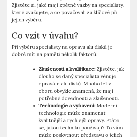
Zjistěte si, ⁣jaké mají zpětné vazby na specialisty,
které zvažujete, a co považovali za klíčové při‍
jejich výběru.
Co vzít v úvahu?
Při výběru specialisty na opravu⁤ alu ⁤disků ​je‍
dobré mít na paměti několik ⁤faktorů:
Zkušenosti a kvalifikace:
Zjistěte,⁣ jak
dlouho ​se daný specialista věnuje
opravám alu disků.⁤ Mnoho let v⁣
oboru ⁤obvykle ​znamená, ⁤že mají⁣
potřebné dovednosti a zkušenosti.
Technologie a‌ vybavení:
Moderní
technologie​ může znamenat ​
kvalitnější ⁢a rychlejší opravy. Ptáte
se, jakou techniku používají? To⁤ vám
může⁣ poskytnout představu o jejich