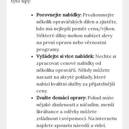
tyto tipy:
Porovnejte nabídky:
Prozkoumejte
několik⁣ opravářských dílen a zjistěte,
kdo má nejlepší poměr cena/výkon.
Některé dílny mohou ⁤nabízet slevy
na první opravu nebo věrnostní
programy.
Vyžádejte‍ si více ‍nabídek:
Nechte si
zpracovat cenové nabídky od
několika opravářů. Někdy můžete
narazit na skryté poklady, které
nabízí kvalitní služby za přijatelnější
ceny.
Zvažte‌ domácí opravy:
Pokud máte
nějaké zkušenosti ‌s nářadím, menší
škrábance a oděrky můžete
zvládnout i svépomocí. Na ‍internetu
najdete spoustu ​návodů ⁣a videí,