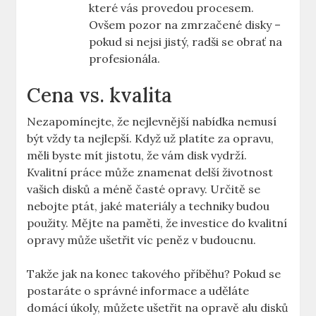
které ⁤vás provedou procesem.‍
Ovšem pozor na zmrzačené ‍disky –
pokud si⁢ nejsi jistý, radši se obrať na
profesionála.
Cena vs. ‍kvalita
Nezapomínejte, že ⁣nejlevnější nabídka nemusí
být vždy ta nejlepší. Když už⁢ platíte za opravu,
měli ​byste mít jistotu, že ​vám ⁤disk vydrží.
Kvalitní ‍práce může ⁢znamenat delší životnost
vašich disků a méně časté opravy. Určitě se
nebojte ptát, jaké materiály a techniky⁢ budou
použity. Mějte na paměti, že investice do kvalitní
opravy může‌ ušetřit víc peněz v budoucnu.
Takže jak na konec​ takového příběhu? Pokud se
‍postaráte o správné informace​ a uděláte
domácí úkoly, můžete ušetřit na ‌opravě alu disků