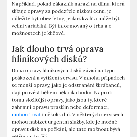
Například, pokud⁣ zákazník narazí na dílnu,⁤ která
slibuje opravy ⁣za podezřele nízkou ​cenu, je
⁣důležité ⁤být obezřetný, jelikož kvalita ‍může⁣ být
velmi ⁤variabilní.​ Být informovaný o trhu a o
možnostech ‌je ‌klíčové.
Jak dlouho‌ trvá oprava
‍hliníkových disků?
Doba opravy hliníkových ‌disků závisí‌ na typu
poškození a vytížení ⁢servisu. V‍ mnoha případech
se menší opravy,⁢ jako je odstranění ‌škrábanců,
dají provést během několika hodin.‍ Naproti
tomu složitější opravy, jako ​jsou ty, které
zahrnují opravu prasklin nebo ⁤deformací,
mohou trvat
i několik dní. ⁣V některých servisech
mohou nabízet urgentní služby, kde je ⁢možné
opravit⁢ disk⁤ na⁢ počkání,⁤ ale‌ tato možnost bývá
většinou‍ dražší.