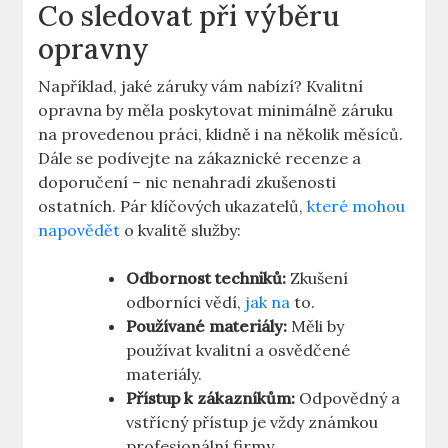
Co sledovat při výběru
‍opravny
Například, jaké záruky⁣ vám ‍nabízí? Kvalitní
opravna by ‌měla poskytovat minimálně záruku
na provedenou práci,⁢ klidně i ⁢na několik⁢ měsíců.‍
Dále se podívejte na zákaznické recenze ⁤a‍
doporučení – ​nic nenahradí zkušenosti
ostatních. Pár‍ klíčových ukazatelů,
které mohou
napovědět
o kvalitě služby:
Odbornost techniků:
Zkušení
odborníci vědí,
jak‌ na
to.
Používané materiály:
Měli by
používat​ kvalitní a osvědčené
materiály.
Přístup ‍k zákazníkům:
Odpovědný a
vstřícný přístup je ​vždy známkou
profesionální firmy.