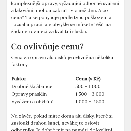
komplexnější opravy, vyžadující odborné sváření
a lakování, mohou zabrat i víc než den. A co
cena? Ta se pohybuje podle typu poškození a
rozsahu prací, ale obvykle se můžete‍ těšit na
žádané​ rozmezí za kvalitní⁤ službu.
Co ovlivňuje cenu?
Cena za ‌opravu alu disků je ovlivněna několika
faktory:
Faktor
Cena (v Kč)
Drobné škrábance
500 – 1 000
Opravy prasklin
1 500 – 3 000
Vyvážení a ohýbání
1 000 – 2 500
Na závěr, pokud máte doma alu disky, které si
zaslouží‍ druhou ​šanci, neváhejte oslovit
odborníky. Je ⁤dobré mít na paměti, že kvalitní