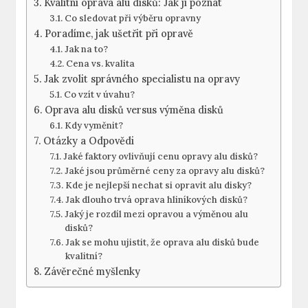
Kvalitní oprava alu disků: Jak ji poznat
Co sledovat při výběru ‍opravny
Poradíme, ​jak ‍ušetřit při opravě
Jak na⁣ to?
Cena vs. ‍kvalita
Jak zvolit správného specialistu na opravy
Co vzít v úvahu?
Oprava alu disků versus výměna disků
Kdy⁤ vyměnit?
Otázky a Odpovědi
Jaké ⁣faktory ovlivňují cenu opravy alu disků?
Jaké jsou průměrné ceny za opravy alu disků?
Kde je nejlepší nechat si⁣ opravit ‍alu disky?
Jak dlouho‌ trvá oprava ‍hliníkových disků?
Jaký je rozdíl mezi opravou a výměnou alu
disků?
Jak se mohu ujistit, že oprava alu disků bude
kvalitní?
Závěrečné myšlenky