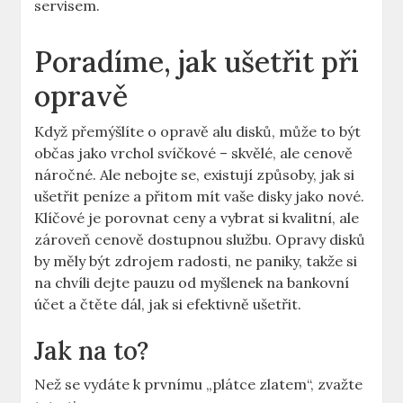
servisem.
Poradíme, ​jak ‍ušetřit při
opravě
Když přemýšlíte o opravě alu disků, může to být
občas jako‍ vrchol svíčkové – skvělé, ale cenově​
náročné. Ale nebojte se, ⁢existují způsoby, jak si
ušetřit peníze a přitom⁤ mít ‌vaše disky‌ jako nové.
Klíčové je porovnat ceny ⁣a vybrat si kvalitní, ale
zároveň cenově ⁣dostupnou službu. Opravy ⁣disků
by měly být zdrojem‌ radosti, ne paniky, takže ​si
na⁢ chvíli dejte pauzu od myšlenek na bankovní
účet a ‍čtěte dál, jak si efektivně ušetřit.
Jak na⁣ to?
Než se vydáte k prvnímu „plátce zlatem“, zvažte