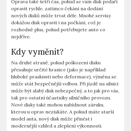
Oprava také šetří čas, ​pokud se ​vám disk podaří
opravit rychle,‍ zatímco čekání na dodání‍
nových disků ‌může trvat déle.​ Mnohé servisy
dokážou disk opravit i na počkání, což je⁤
rozhodně⁣ plus, pokud potřebujete auto co
nejdříve.
Kdy⁤ vyměnit?
Na druhé straně,⁤ pokud poškození disku
⁣přesahuje určité hranice (jako je například
⁤hluboké prasknutí nebo⁢ deformace), výměna se⁣
může ​stát bezpečnější volbou. Při jízdě na silnici
může být ‍slabý⁤ disk nebezpečný,⁣ a to jak pro vás,
tak pro ostatní účastníky silničního provozu.
Nové‍ disky také ‌mohou nabídnout záruku,
⁤kterou⁣ u oprav nezískáte. A pokud máte starší
‍model auta, nový disk může ‍přinést i
modernější vzhled a zlepšení⁣ výkonnosti.