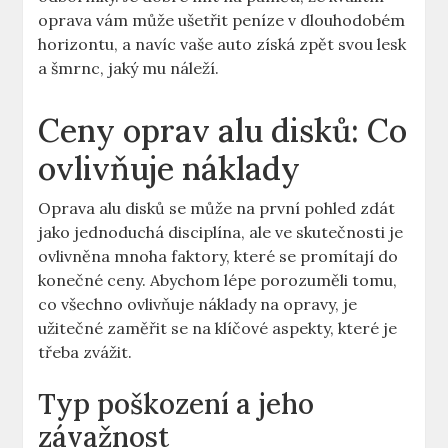
oprava vám může ušetřit⁤ peníze ⁢v dlouhodobém
horizontu, a‌ navíc vaše auto získá zpět svou lesk⁤
a šmrnc, jaký mu náleží.
Ceny oprav alu disků: Co
ovlivňuje náklady
Oprava ​alu disků se může ⁣na první pohled zdát
jako jednoduchá ⁢disciplína, ale ve skutečnosti⁤ je
ovlivněna mnoha faktory, které se promítají ‍do
⁢konečné ceny. Abychom lépe porozuměli tomu,
co všechno ovlivňuje náklady na⁤ opravy, je
užitečné ⁢zaměřit se na klíčové aspekty,⁤ které je ​
třeba zvážit.
Typ poškození a jeho
⁣závažnost