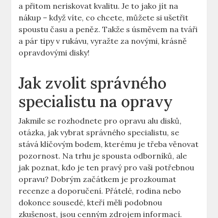
a přitom neriskovat kvalitu. ‌Je to jako⁢ jít na
nákup – když víte, co⁢ chcete, můžete si ušetřit
spoustu času a peněz. ⁢Takže s úsměvem na ⁤tváři
a pár tipy ⁤v rukávu, ⁤vyražte za novými, ‌krásně
‌opravdovými disky!
Jak zvolit správného
specialistu na opravy
Jakmile se rozhodnete ⁣pro opravu alu disků,
⁤otázka, jak vybrat správného specialistu, se ​
stává klíčovým⁢ bodem, kterému je třeba věnovat
pozornost. Na trhu je spousta odborníků,​ ale​
jak poznat, kdo je ⁤ten pravý pro vaši potřebnou ​
opravu?​ Dobrým začátkem je prozkoumat
recenze a doporučení. Přátelé, rodina nebo
dokonce sousedé, kteří⁢ měli⁢ podobnou
zkušenost, jsou cenným zdrojem informací. ​