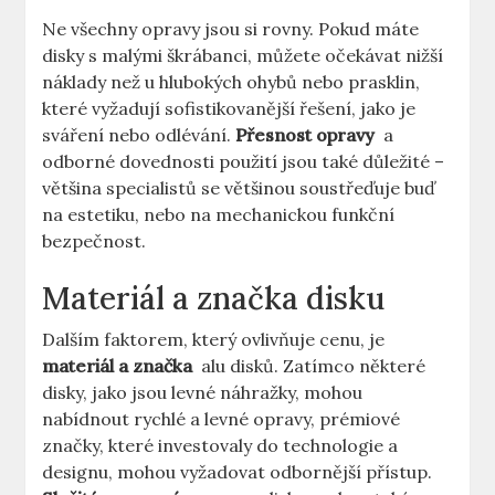
Ne všechny opravy⁣ jsou si rovny. Pokud ⁢máte
disky ⁢s malými ⁣škrábanci, můžete očekávat nižší
náklady než ​u⁣ hlubokých ohybů nebo prasklin,
které vyžadují sofistikovanější řešení, jako je
sváření nebo odlévání.
Přesnost opravy
⁣ a
odborné dovednosti použití⁣ jsou také důležité –
většina specialistů se většinou soustřeďuje buď
na estetiku, nebo na mechanickou funkční
‍bezpečnost.
Materiál a značka disku
Dalším faktorem, který ​ovlivňuje cenu, je
materiál a značka
⁣ alu disků. Zatímco některé
disky, jako jsou ⁣levné náhražky, mohou
nabídnout ‌rychlé a levné opravy,‍ prémiové
značky, které investovaly do ‌technologie a
designu, mohou vyžadovat odbornější přístup.