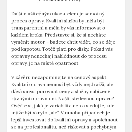
Dalším užitečným ukazatelem je samotný
proces opravy. Kvalitní služba ⁢by měla být‍
transparentní a ⁢měla by vás informovat‍ o
každém ⁣kroku. Představte​ si, že si necháte
vyměnit motor – budete chtít ⁢vidět, co se⁤ děje
pod⁤ kapotou. Totéž platí pro disky.‍ Pokud vás
opravny⁢ nenechají nahlédnout do procesu‌
opravy, je na místě⁢ opatrnost.
V‍ závěru nezapomínejte na cenový aspekt.
Kvalitní oprava ‌nemusí​ být ⁣vždy nejdražší, ale
dává smysl porovnat‍ ceny a​ služby‍ nabízené
⁤různými opravnami. Našli jste levnou opravu?
⁣Ověřte si, jaká je⁤ variabilita cen‌ a sledujte, kde
může být ‌skryto „ale“. V mnoha případech je⁣
lepší investovat do ​kvalitní opravy⁣ a⁤ spolehnout
se na profesionalitu, než riskovat s pochybným