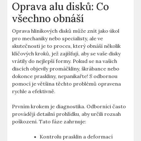
Oprava alu disků: Co
všechno obnáší
Oprava hliníkových disků může znít jako ‍úkol
pro mechaniky nebo specialisty, ⁢ale ve
skutečnosti ‍je ⁢to proces, který obnáší několik
klíčových kroků,‍ jež zajišťují, aby⁢ se vaše disky⁣
vrátily do nejlepší ⁢formy.⁤ Pokud se na⁤ vašich
⁤discích ⁤objevily promáčkliny, škrábance nebo⁤
dokonce⁤ praskliny, nepanikařte! S odbornou
pomocí je většina těchto ⁣problémů opravena
‍rychle a efektivně.
Prvním krokem⁢ je​ diagnostika. Odborníci často
provádějí detailní prohlídku, aby určili rozsah
poškození. Tato fáze zahrnuje:
Kontrolu prasklin a​ deformací