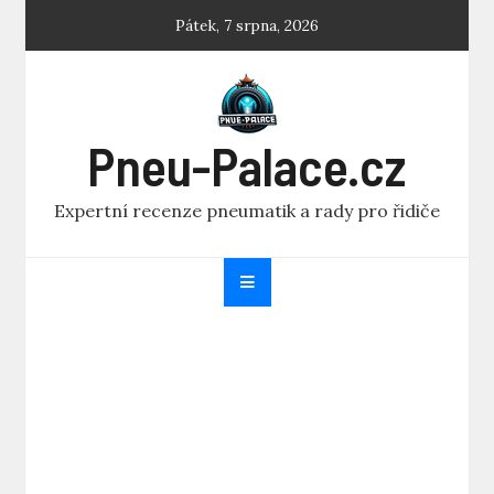
Skip
Pátek, 7 srpna, 2026
to
content
Pneu-Palace.cz
Expertní recenze pneumatik a rady pro řidiče