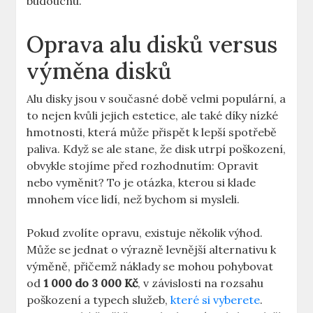
budoucnu.
Oprava alu disků versus
výměna disků
Alu disky⁤ jsou v současné⁣ době velmi populární, a
to nejen kvůli jejich estetice, ale také díky ‌nízké
hmotnosti, která může přispět k lepší spotřebě
paliva. Když se ale stane, ⁤že disk utrpí poškození,
obvykle stojíme ⁣před rozhodnutím: Opravit
nebo vyměnit? To je otázka, kterou si klade
mnohem​ více lidí, než bychom si​ mysleli.
Pokud‌ zvolíte​ opravu,​ existuje několik výhod.
Může se jednat o výrazně ‍levnější⁣ alternativu ‍k
výměně,​ přičemž náklady se mohou pohybovat
od
1 ‌000 do 3 000 Kč
, ​v​ závislosti na ⁤rozsahu
poškození ​a typech ⁣služeb,
které si vyberete
.