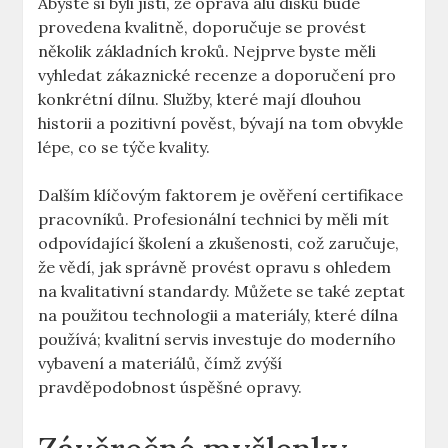
Abyste si byli jisti, že oprava alu ⁢disků bude
provedena kvalitně, doporučuje se provést
několik základních kroků. Nejprve byste ‌měli
vyhledat zákaznické recenze a doporučení pro
konkrétní dílnu. Služby, které mají dlouhou
historii a pozitivní pověst,⁢ bývají ‌na tom obvykle
‍lépe, co⁣ se týče kvality.
Dalším klíčovým ⁣faktorem je ověření certifikace
pracovníků.​ Profesionální⁢ technici by měli mít
odpovídající školení ‍a zkušenosti, což zaručuje,
že vědí, jak⁢ správně provést opravu s ⁤ohledem‍
na kvalitativní standardy. Můžete se ⁣také zeptat
na použitou technologii a ⁢materiály, které dílna⁤
používá; kvalitní servis investuje do‌ moderního⁣
vybavení a materiálů, čímž zvýší
pravděpodobnost úspěšné opravy.