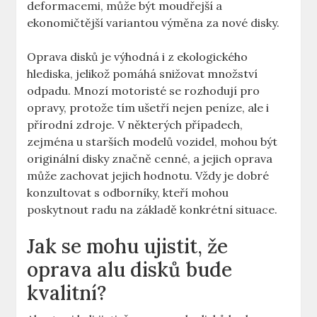
‌deformacemi, může být‌ moudřejší‌ a
ekonomičtější variantou výměna‍ za nové disky.
Oprava‍ disků je výhodná i z ekologického
hlediska, ​jelikož pomáhá snižovat množství
odpadu. Mnozí motoristé ⁣se​ rozhodují pro
opravy, protože ⁢tím ušetří nejen peníze, ⁣ale i
přírodní zdroje. V některých​ případech,
zejména u⁤ starších modelů vozidel, mohou ​být
originální ‍disky značně cenné, a jejich oprava
může zachovat jejich hodnotu. Vždy je dobré
konzultovat s odborníky, kteří ⁢mohou
poskytnout radu ‍na základě​ konkrétní situace.
Jak se mohu ujistit, že
oprava alu disků bude
kvalitní?