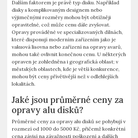
Dalším faktorem je ⁤právě typ disku. Například
disky s komplikovaným designem nebo
výjimečnými rozměry mohou být obtížněji
opravitelné, což může cenu dále⁤ zvyšovat.
Opravy prováděné ve specializovaných dílnách,
⁢které disponují moderním zařízením jako je ​
vakuová ⁣lisovna nebo zařízení na opravy svarů,
mohou také ovlivnit konečnou cenu. U některých
‌opraven je zohledněna i‌ geografická oblast; v
městských‌ oblastech, kde je větší konkurence,
mohou být ceny​ přívětivější‍ než v odlehlejších‍
lokalitách.
Jaké jsou průměrné ceny za
opravy alu disků?
Průměrné ceny za opravy⁤ alu disků se⁢ pohybují v
rozmezí od 1000 do ⁣5000 Kč,‌ přičemž konkrétní
cena závisí na závažnosti⁣ poškození a dalších