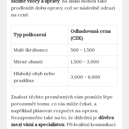
Složité vzory a úpravy
‌ na disku mohou ‍také
prodloužit dobu opravy, což se následně odrazí
na ceně.
Odhadovaná‍ cena
Typ​ poškození
(CZK)
Malé⁤ škrábance
500 – 1,500
Mírné ohnutí
1,500 – 3,000
Hluboký ohyb nebo ​
3,000 – 6,000
prasklina
Znalost těchto ​proměnných vám pomůže lépe
porozumět tomu, co vás⁤ může čekat, ⁣a
například plánovat rozpočet‌ na opravu.
Nezapomeňte také na ⁤to, že důležitá je
důvěra‌
mezi vámi a specialistou
. Při kvalitní ​komunikaci