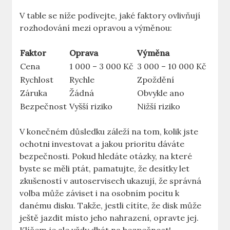
V table se ⁢níže ⁢podívejte, ‍jaké faktory ovlivňují
rozhodování mezi opravou a výměnou:
Faktor
Oprava
Výměna
Cena
1 000 – 3 000 Kč
3 000 – 10 000 Kč
Rychlost
Rychle
Zpoždění
Záruka
Žádná
Obvykle ano
Bezpečnost
Vyšší riziko
Nižší riziko
V konečném důsledku záleží na tom, kolik jste
ochotni investovat a jakou prioritu dáváte
bezpečnosti. Pokud hledáte otázky, na které
byste se měli ptát, pamatujte, ​že desítky let
zkušeností v autoservisech ukazují, že správná
volba‌ může záviset i na osobním⁢ pocitu​ k
danému disku. Takže, jestli cítíte, že disk může
ještě jazdit místo jeho nahrazení, ⁣opravte‍ jej.‍