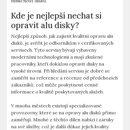
funkčnost disků.
Kde je nejlepší nechat si⁣
opravit ‍alu disky?
Nejlepší způsob,​ jak zajistit kvalitní opravu alu
disků, je svěřit je odborníkům v cerifikovaných
‍servisech. Tyto ​servisy bývají ⁢vybaveny
moderními technologiemi a mají zkušené
pracovníky, kteří dokážou opravit disky na
vysoké úrovni. Při hledání servisu je dobré se
zaměřit‌ na reference​ a recenze od předchozích
zákazníků, což může⁤ poskytnout cenné
informace o kvalitě⁣ poskytovaných služeb.
V ⁤mnoha městech existují ‌specializované
provozovny, které se na​ opravy alu ​disků přímo
zaměřují. Mnohé z těchto dílen nabízí i‍ záruky
na své služby, což‌ je další důkaz⁣ jejich kvality.