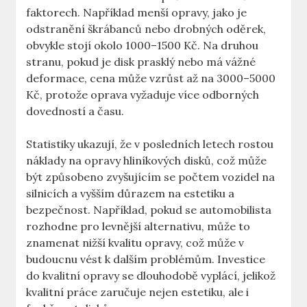
faktorech. Například menší ​opravy, jako je
‌odstranění škrábanců nebo drobných oděrek,
obvykle stojí ‍okolo 1000–1500 Kč. Na druhou ​
stranu, pokud je disk ⁣prasklý nebo má vážné
deformace, cena může vzrůst až na 3000–5000
Kč, protože oprava vyžaduje více odborných
dovedností ⁣a času.
Statistiky ukazují, že v posledních letech rostou
náklady na opravy‍ hliníkových disků, ⁢což ⁤může
být‌ způsobeno zvyšujícím se počtem vozidel ⁣na
silnicích a vyšším důrazem na estetiku a
bezpečnost. Například, pokud se automobilista
rozhodne pro levnější alternativu, může to
znamenat nižší​ kvalitu opravy,​ což může v
budoucnu vést k dalším problémům. Investice
do⁤ kvalitní opravy se dlouhodobě vyplácí, jelikož
kvalitní práce zaručuje‌ nejen estetiku, ale i⁣