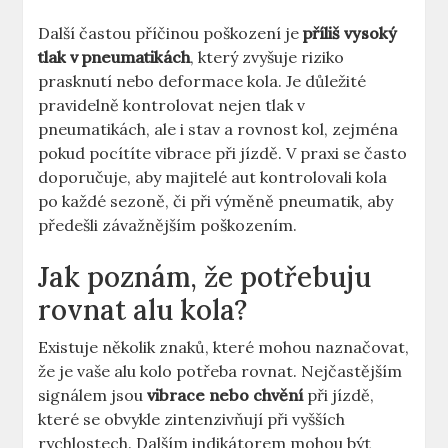
Další častou příčinou poškození je
příliš vysoký
tlak v pneumatikách
, který zvyšuje riziko
prasknutí nebo deformace kola. Je důležité
pravidelně kontrolovat nejen tlak v
pneumatikách, ale i stav a rovnost kol, zejména
pokud pocítíte vibrace při jízdě. V praxi se často
doporučuje, aby majitelé aut kontrolovali kola
po každé sezoně, či při výměně pneumatik, aby
předešli závažnějším poškozením.
Jak poznám, že potřebuju
rovnat alu kola?
Existuje několik znaků, které mohou naznačovat,
že je vaše alu kolo potřeba rovnat. Nejčastějším
signálem jsou
vibrace nebo chvění
při jízdě,
které se obvykle zintenzivňují při vyšších
rychlostech. Dalším indikátorem mohou být