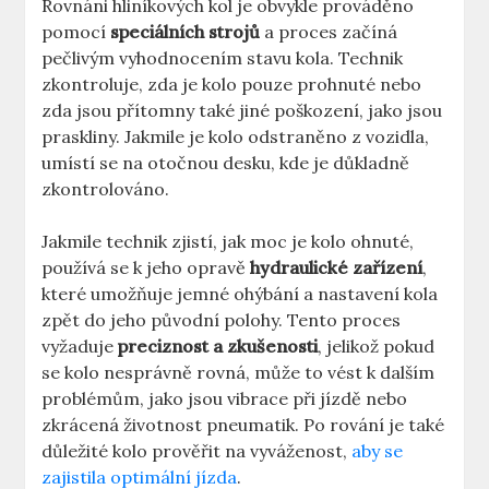
Rovnáni hliníkových kol je obvykle prováděno
pomocí
speciálních strojů
a proces začíná
pečlivým vyhodnocením stavu kola. Technik
zkontroluje, zda je kolo pouze prohnuté nebo
zda jsou přítomny také jiné poškození, jako jsou
praskliny. Jakmile je kolo odstraněno z vozidla,
umístí se na otočnou desku, kde je důkladně
zkontrolováno.
Jakmile technik zjistí, jak moc je kolo ohnuté,
používá se k jeho opravě
hydraulické zařízení
,
které umožňuje jemné ohýbání a nastavení kola
zpět do jeho původní polohy. Tento proces
vyžaduje
preciznost a zkušenosti
, jelikož pokud
se kolo nesprávně rovná, může to vést k dalším
problémům, jako jsou vibrace při jízdě nebo
zkrácená životnost pneumatik. Po rování je také
důležité kolo prověřit na vyváženost,
aby se
zajistila optimální jízda
.