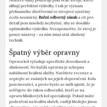
Některé dílny používají pokročilé stroje, které
slibují perfektní výsledky. I tak je význam
přehnaného důvěřování ve strojové systémy
zcela nesmírný.
Ruční odborný zásah
a cit pro
detail jsou mnohdy nezbytné, aby se dosáhlo
optimálního výsledku. Nezapomeňte, že stroj je
pouze nástroj – za ním musí stát zkušený
technik.
Špatný výběr opravny
Oprava kol vyžaduje specifické dovednosti a
zkušenosti. Ne každá opravna je schopna
nabídnout kvalitní služby. Navštivte recenze a
zeptejte se známých na jejich doporučení. Kola
jsou investicí, a proto byste se měli ujistit, že je
svěřujete do rukou odborníků, kteří se na
opravu hliníkových kol specializují. Pokud máte
podezření na kvalitu služeb, raději hledejte jinou