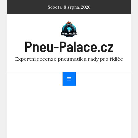
Skip
Sobota, 8 srpna, 2026
to
content
Pneu-Palace.cz
Expertní recenze pneumatik a rady pro řidiče