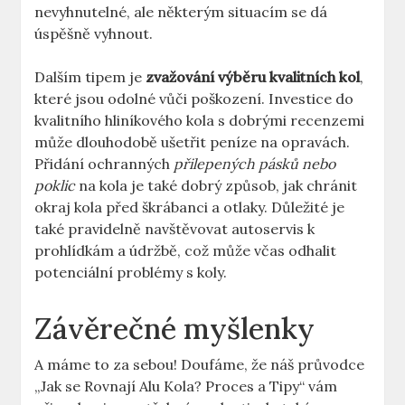
nevyhnutelné, ale některým situacím se dá
úspěšně vyhnout.
Dalším tipem je
zvažování výběru kvalitních kol
,
které jsou odolné vůči poškození. Investice do
kvalitního hliníkového kola s dobrými recenzemi
může dlouhodobě ušetřit peníze na opravách.
Přidání ochranných
přilepených pásků nebo
poklic
na kola je také dobrý způsob, jak chránit
okraj kola před škrábanci a otlaky. Důležité je
také pravidelně navštěvovat autoservis k
prohlídkám a údržbě, což může včas odhalit
potenciální problémy s koly.
Závěrečné myšlenky
A máme to za sebou! Doufáme, že náš průvodce
„Jak se Rovnají Alu Kola? Proces a Tipy“ vám