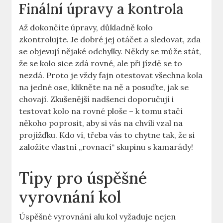
Finální úpravy a kontrola
Až dokončíte úpravy, důkladně kolo
zkontrolujte. Je dobré jej otáčet a sledovat, zda
se objevují nějaké odchylky. Někdy se může stát,
že se kolo sice zdá rovné, ale při jízdě se to
nezdá. Proto je vždy fajn otestovat všechna kola
na jedné ose, klikněte na ně a posuďte, jak se
chovají. Zkušenější nadšenci doporučují i
testovat kolo na rovné ploše – k tomu stačí
někoho poprosit, aby si vás na chvíli vzal na
projížďku. Kdo ví, třeba vás to chytne tak, že si
založíte vlastní „rovnací“ skupinu s kamarády!
Tipy pro úspěšné
vyrovnání kol
Úspěšné vyrovnání alu kol vyžaduje nejen