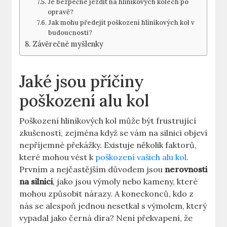
Je bezpečné jezdit na hliníkových kolech po
opravě?
Jak mohu předejít poškození hliníkových kol v
budoucnosti?
Závěrečné myšlenky
Jaké jsou příčiny
poškození alu kol
Poškození hliníkových kol může být frustrující
zkušeností, zejména když se vám na silnici objeví
nepříjemné překážky. Existuje několik faktorů,
které mohou vést k
poškození vašich alu kol
.
Prvním a nejčastějším důvodem jsou
nerovnosti
na silnici
, jako jsou výmoly nebo kameny, které
mohou způsobit nárazy. A koneckonců, kdo z
nás se alespoň jednou nesetkal s výmolem, který
vypadal jako černá díra? Není překvapení, že