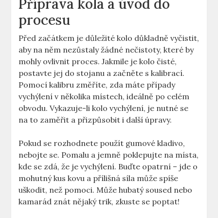
Příprava kola a úvod do
procesu
Před začátkem je důležité kolo důkladně vyčistit,
aby na něm nezůstaly žádné nečistoty, které by
mohly ovlivnit proces. Jakmile je kolo čisté,
postavte jej do stojanu a začněte s kalibrací.
Pomocí kalibru změříte, zda máte případy
vychýlení v několika místech, ideálně po celém
obvodu. Vykazuje-li kolo vychýlení, je nutné se
na to zaměřit a přizpůsobit i další úpravy.
Pokud se rozhodnete použít gumové kladivo,
nebojte se. Pomalu a jemně poklepujte na místa,
kde se zdá, že je vychýlení. Buďte opatrní – jde o
mohutný kus kovu a přílišná síla může spíše
uškodit, než pomoci. Může hubatý soused nebo
kamarád znát nějaký trik, zkuste se poptat!