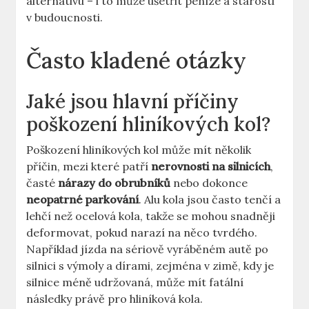
alternativu – i to může ušetřit peníze a starosti
v budoucnosti.
Často kladené otázky
Jaké jsou hlavní příčiny
poškození hliníkových kol?
Poškození hliníkových kol může mít několik
příčin, mezi které patří
nerovnosti na silnicích
,
časté
nárazy do obrubníků
nebo dokonce
neopatrné parkování
. Alu kola jsou často tenčí a
lehčí než ocelová kola, takže se mohou snadněji
deformovat, pokud narazí na něco tvrdého.
Například jízda na sériově vyráběném autě po
silnici s výmoly a dírami, zejména v zimě, kdy je
silnice méně udržovaná, může mít fatální
následky právě pro hliníková kola.