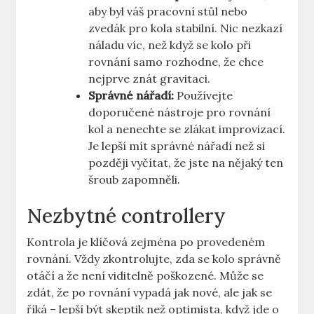
aby byl váš pracovní stůl nebo
zvedák pro kola stabilní. Nic nezkazí
náladu víc, než když se kolo při
rovnání samo rozhodne, že chce
nejprve znát gravitaci.
Správné nářadí:
Používejte
doporučené nástroje pro rovnání
kol a nenechte se zlákat improvizací.
Je lepší mít správné nářadí než si
později vyčítat, že jste na nějaký ten
šroub zapomněli.
Nezbytné controllery
Kontrola je klíčová zejména po provedeném
rovnání. Vždy zkontrolujte, zda se kolo správně
otáčí a že není viditelně poškozené. Může se
zdát, že po rovnání vypadá jak nové, ale jak se
říká – lepší být skeptik než optimista, když jde o