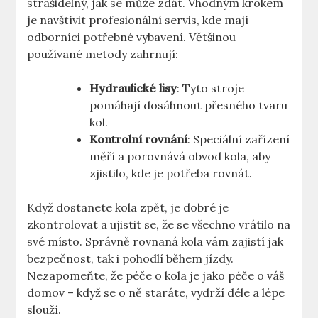
strašidelný, jak se může zdát. Vhodným krokem
je navštívit profesionální servis, kde mají
odborníci potřebné vybavení. Většinou
používané metody zahrnují:
Hydraulické lisy
: Tyto stroje
pomáhají dosáhnout přesného tvaru
kol.
Kontrolní rovnání
: Speciální zařízení
měří a porovnává obvod kola, aby
zjistilo, kde je potřeba rovnát.
Když dostanete kola zpět, je dobré je
zkontrolovat a ujistit se, že se všechno vrátilo na
své místo. Správně rovnaná kola vám zajistí jak
bezpečnost, tak i pohodlí během jízdy.
Nezapomeňte, že péče o kola je jako péče o váš
domov – když se o ně staráte, vydrží déle a lépe
slouží.