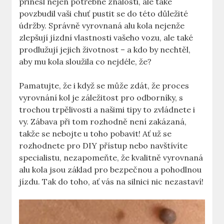
přinesl nejen potřebné znalosti, ale také
povzbudil vaši chuť pustit se do této důležité
údržby. Správně vyrovnaná alu kola nejenže
zlepšují jízdní vlastnosti vašeho vozu, ale také
prodlužují jejich životnost – a kdo by nechtěl,
aby mu kola sloužila co nejdéle, že?
Pamatujte, že i když se může zdát, že proces
vyrovnání kol je záležitost pro odborníky, s
trochou trpělivosti a našimi tipy to zvládnete i
vy. Zábava při tom rozhodně není zakázaná,
takže se nebojte u toho pobavit! Ať už se
rozhodnete pro DIY přístup nebo navštívíte
specialistu, nezapomeňte, že kvalitně vyrovnaná
alu kola jsou základ pro bezpečnou a pohodlnou
jízdu. Tak do toho, ať vás na silnici nic nezastaví!