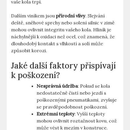
vaše kola trpí.
Dalším viníkem jsou
přírodní vlivy
. Slejvání
deště, sněhové sprchy nebo solení silnic v zimě
mohou ovlivnit integritu vašeho kola. Hliník je
náchylnější k oxidaci než ocel, což znamená, že
dlouhodobý kontakt s vlhkostí a solí může
způsobit korozi.
Jaké další faktory přispívají
k poškození?
Nesprávná údržba
: Pokud se kola
nedostatečně čistí nebo jezdí s
poškozenými pneumatikami, zvyšuje
se pravděpodobnost poškození.
Extrémní teploty
: Vyšší teploty
mohou ovlivnit roztažnost kovu, což
může vést k mezím v konstruce.