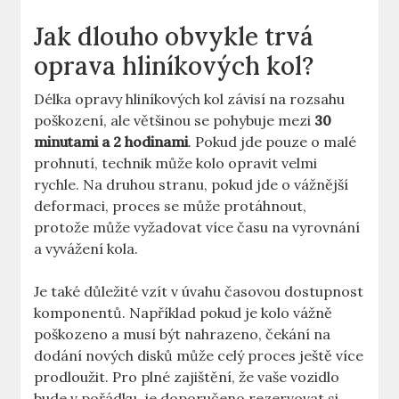
Jak dlouho obvykle trvá
oprava hliníkových kol?
Délka opravy hliníkových kol závisí na rozsahu
poškození, ale většinou se pohybuje mezi
30
minutami a 2 hodinami
. Pokud jde pouze o malé
prohnutí, technik může kolo opravit velmi
rychle. Na druhou stranu, pokud jde o vážnější
deformaci, proces se může protáhnout,
protože může vyžadovat více času na vyrovnání
a vyvážení kola.
Je také důležité vzít v úvahu časovou dostupnost
komponentů. Například pokud je kolo vážně
poškozeno a musí být nahrazeno, čekání na
dodání nových disků může celý proces ještě více
prodloužit. Pro plné zajištění, že vaše vozidlo
bude v pořádku, je doporučeno rezervovat si