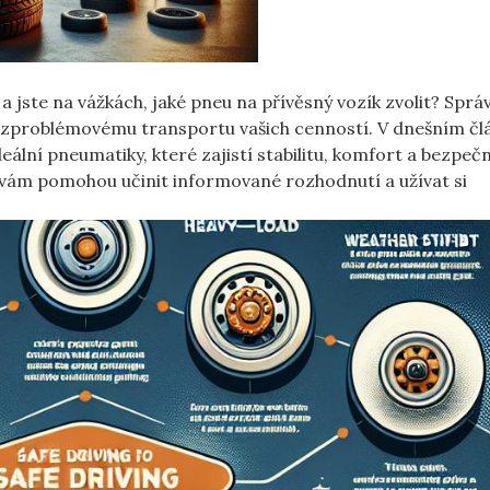
a jste na vážkách, jaké pneu na přívěsný vozík zvolit? Sprá
bezproblémovému transportu vašich cenností. V dnešním čl
deální pneumatiky, které zajistí stabilitu, komfort a bezpeč
ré vám pomohou učinit informované rozhodnutí a užívat si