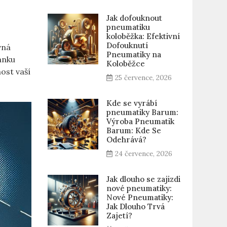
Jak dofouknout
pneumatiku
koloběžka: Efektivní
Dofouknutí
vná
Pneumatiky na
ánku
Koloběžce
nost vaší
25 července, 2026
Kde se vyrábí
pneumatiky Barum:
Výroba Pneumatik
Barum: Kde Se
Odehrává?
24 července, 2026
Jak dlouho se zajizdi
nové pneumatiky:
Nové Pneumatiky:
Jak Dlouho Trvá
Zajetí?