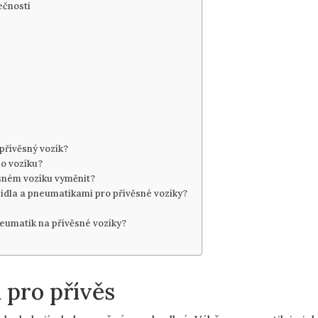
ečnosti
 přívěsný vozík?
o vozíku?
ěsném vozíku vyměnit?
zidla a pneumatikami pro přívěsné vozíky?
eumatik na přívěsné vozíky?
 pro přívěs