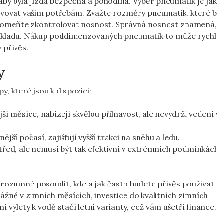
 aby byla jízda bezpečná a pohodlná. Výběr pneumatik je ja
ovovat vašim potřebám. Zvažte rozměry pneumatik, které b
apomeňte zkontrolovat nosnost. Správná nosnost znamená,
nákladu. Nákup poddimenzovaných pneumatik to může rychl
 přívěs.
y
y, které jsou k dispozici:
í měsíce, nabízejí skvělou přilnavost, ale nevydrží vedení 
ější počasí, zajišťují vyšší trakci na sněhu a ledu.
střed, ale nemusí být tak efektivní v extrémních podmínkác
 rozumné posoudit, kde a jak často budete přívěs používat.
ážně v zimních měsících, investice do kvalitních zimních
 výlety k vodě stačí letní varianty, což vám ušetří finance.