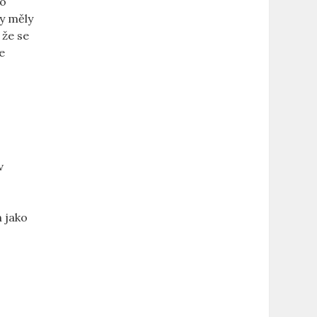
ko
y měly
 že se
e
v
h jako