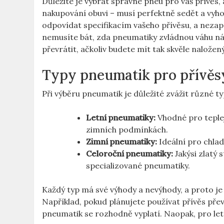
Důležité je vybrat správné pneu pro váš přívěs,
nakupování obuvi – musí perfektně sedět a vyh
odpovídat specifikacím vašeho přívěsu, a nez
nemusíte bát, zda pneumatiky zvládnou váhu 
převrátit, ačkoliv budete mít tak skvěle naložený
Typy pneumatik pro přívěs
Při výběru pneumatik je důležité zvážit různé typ
Letní pneumatiky:
Vhodné pro teplejš
zimních podmínkách.
Zimní pneumatiky:
Ideální pro chladn
Celoroční pneumatiky:
Jakýsi zlatý 
specializované pneumatiky.
Každý typ má své výhody a nevýhody, a proto je
Například, pokud plánujete používat přívěs přev
pneumatik se rozhodně vyplatí. Naopak, pro letní