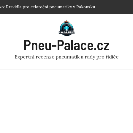
ku: Jednoduchý návod pro každého!
 Nejlepší zimní pneumatiky R17 podle testů.
tiku koloběžka: Efektivní Dofouknutí Pneumatiky na
Pneu-Palace.cz
 Optimalizujte Výkon!
o: Pravidla pro celoroční pneumatiky v Rakousku.
Expertní recenze pneumatik a rady pro řidiče