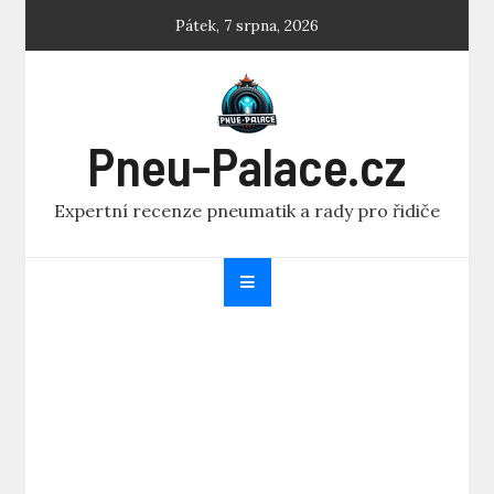
Skip
Pátek, 7 srpna, 2026
to
content
Pneu-Palace.cz
Expertní recenze pneumatik a rady pro řidiče