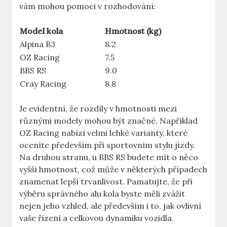
vám mohou pomoci v rozhodování:
Model kola
Hmotnost (kg)
Alpina B3
8.2
OZ Racing
7.5
BBS RS
9.0
Cray Racing
8.8
Je evidentní, že rozdíly v hmotnosti mezi
různými modely mohou být značné. Například
OZ Racing nabízí velmi lehké varianty, které
oceníte především při sportovním stylu jízdy.
Na druhou stranu, u BBS RS budete mít o něco
vyšší hmotnost, což může v některých případech
znamenat lepší trvanlivost. Pamatujte, že při
výběru správného alu kola byste měli zvážit
nejen jeho vzhled, ale především i to, jak ovlivní
vaše řízení a celkovou dynamiku vozidla.