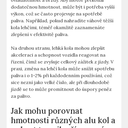
ovladatelnost a brzdy. Aby motor překonal
dodatečnou hmotnost, může být i potřeba vyšší
výkon, což se často projevuje na spotřebě
paliva. Například, pokud nahradíte váhově těžší
kola lehčími, téměř okamžitě zaznamenáte
zlepšení v efektivitě paliva.
Na druhou stranu, lehká kola mohou zlepšit
akceleraci a schopnost vozidla reagovat na
řízení, čímž se zvyšuje celkový zážitek z jízdy. V
praxi, změna na lehčí kola může snížit spotřebu
paliva i o 1-2% při každodenním používání, což
sice nezní jako velké číslo, ale při dlouhodobé
jízdě se to může promítnout do úspory peněz
za palivo.
Jak mohu porovnat
hmotnosti různých alu kol a