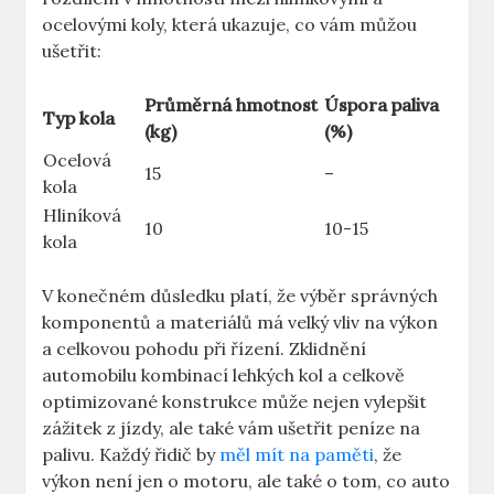
ocelovými koly, která ukazuje, co vám můžou
ušetřit:
Průměrná hmotnost
Úspora paliva
Typ kola
(kg)
(%)
Ocelová
15
–
kola
Hliníková
10
10-15
kola
V konečném důsledku platí, že výběr správných
komponentů a materiálů má velký vliv na výkon
a celkovou pohodu při řízení. Zklidnění
automobilu kombinací lehkých kol a celkově
optimizované konstrukce může nejen vylepšit
zážitek z jízdy, ale také vám ušetřit peníze na
palivu. Každý řidič by
měl mít na paměti
, že
výkon není jen o motoru, ale také o tom, co auto