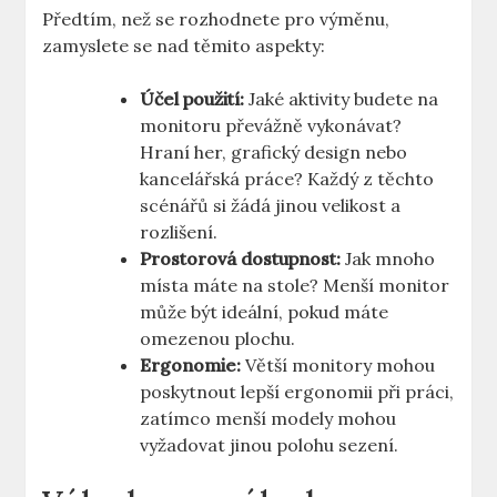
Předtím,‌ než se​ rozhodnete pro výměnu,
zamyslete se ⁢nad těmito aspekty:
Účel použití:
Jaké ‌aktivity budete na ​
monitoru převážně vykonávat?
Hraní her, grafický ⁤design nebo
kancelářská práce? Každý z těchto
scénářů si žádá jinou‌ velikost ⁢a
rozlišení.
Prostorová dostupnost:
Jak mnoho
místa máte‍ na stole? Menší ‌monitor
může ⁣být​ ideální, pokud máte
omezenou plochu.
Ergonomie:
Větší monitory mohou
poskytnout lepší⁣ ergonomii při práci,
zatímco menší ⁢modely mohou
vyžadovat jinou polohu sezení.