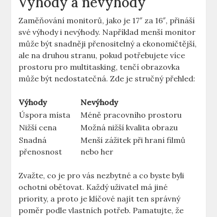
Výhody a nevýhody
Zaměňování monitorů, jako je ⁣17″ za 16″, přináší
své výhody i nevýhody. Například ⁤menší monitor
může‌ být snadněji přenositelný ‍a ekonomičtější,
ale na ⁤druhou stranu, pokud potřebujete více
prostoru pro multitasking, ​tenčí obrazovka
může být nedostatečná. Zde je‌ stručný přehled:
Výhody
Nevýhody
Úspora místa
Méně pracovního prostoru
Nižší‍ cena
Možná nižší kvalita‍ obrazu
Snadná
Menší ​zážitek​ při hraní filmů
přenosnost
nebo her
Zvažte, co je pro vás nezbytné a co byste byli
⁣ochotni ‍obětovat. Každý uživatel ⁢má jiné
priority, a proto je ‌klíčové ⁤najít ten ‍správný‍
poměr‌ podle vlastních potřeb. Pamatujte, že