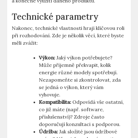
a konečné využití daného produktu.
Technické parametry
Nakonec, technické vlastnosti ⁤hrají klíčovou roli
při rozhodování. ⁤Zde ​je několik věcí, které byste
měli zvážit:
Výkon:
Jaký výkon potřebujete?
Může příjemně překvapit, kolik
‌energie různé modely spotřebují.
Nezapomeňte si zkontrolovat, zda
se jedná o výkon, který vám
vyhovuje.
Kompatibilita:
Odpovídá vše ostatní,
⁣co již máte (např. ‍software,
‌příslušenství)? Zdroje často
doporučují konzultaci s podporou.
Údržba:
‌Jak složité jsou údržbové