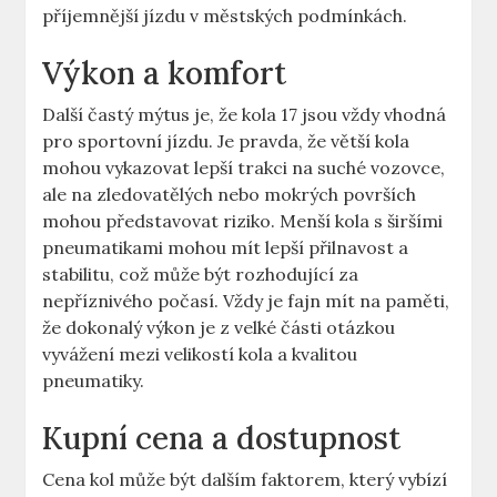
příjemnější jízdu v městských podmínkách.
Výkon a komfort
Další častý mýtus je, že ‍kola 17 jsou​ vždy vhodná
pro sportovní jízdu.⁤ Je pravda,​ že větší kola‍
mohou vykazovat lepší trakci na suché vozovce,
ale na zledovatělých⁢ nebo mokrých površích
mohou představovat riziko. Menší​ kola s širšími
pneumatikami mohou mít lepší přilnavost a
stabilitu, což může⁢ být rozhodující za
nepříznivého počasí. Vždy je fajn mít na paměti,
že dokonalý výkon je ⁤z velké části otázkou⁢
vyvážení ‌mezi‌ velikostí kola a kvalitou
pneumatiky.
Kupní⁣ cena a dostupnost
Cena kol může být dalším faktorem,​ který vybízí⁣