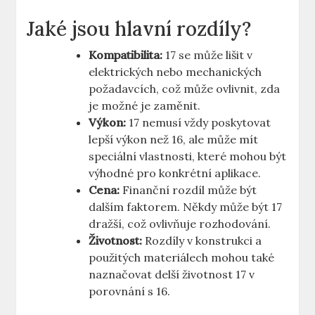
Jaké jsou hlavní rozdíly?
Kompatibilita:
17 se může lišit v
elektrických nebo‍ mechanických
požadavcích, což může⁢ ovlivnit, zda
je⁤ možné je zaměnit.
Výkon:
17 nemusí ‍vždy⁢ poskytovat
lepší výkon⁢ než 16, ale může mít
speciální vlastnosti, které mohou ​být
výhodné pro konkrétní​ aplikace.
Cena:
Finanční rozdíl⁤ může ‍být
dalším faktorem. Někdy může být 17
⁢dražší,⁣ což ovlivňuje rozhodování.
Životnost:
Rozdíly v⁤ konstrukci a
použitých materiálech mohou také
naznačovat ‍delší životnost 17 v
porovnání s 16.