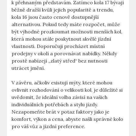
k přehnaným představám. Zatímco kola 17 bývají
běžně dražší kvůli jejich popularitě a trendu,
kola 16 jsou často cenově dostupnější
alternativou. Pokud​ tedy‌ máte rozpočet, může
být výhodné prozkoumat možnosti menších kol,
která mohou stále poskytnout skvělé jízdní
vlastnosti. Doporučuji procházet místní
prodejny v okolí a porovnávat nabídky. Někdy
prostě ⁢nabízejí „zlatý střed“ bez nutnosti
utrácet jmění.
V závěru, ačkoliv ‍existují mýty, které ​mohou
ovlivnit rozhodování o velikosti kol,⁣ je důležité‍ si
uvědomit, že ‍ideální⁢ volba závisí na vašich
individuálních potřebách a stylu jízdy.
Nezapomeňte brát v potaz faktory jako je
komfort, výkon a cena, abyste ​našli správné kolo
pro váš vůz ‌a jízdní preference.