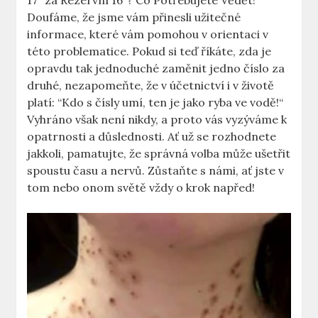
17″ za Rezervní 16″?​ Co Potřebujete ‌Vědět!“
Doufáme, že⁣ jsme vám přinesli užitečné
informace, které vám pomohou v orientaci v
této ‍problematice. ⁤Pokud si teď⁣ říkáte, zda je
opravdu tak​ jednoduché zaměnit jedno číslo za
druhé, nezapomeňte, že v účetnictví ​i v životě
platí: ​“Kdo s čísly umí, ten je​ jako ryba ve vodě!“
Vyhráno však⁤ není nikdy, a proto vás⁤ vyzýváme k
opatrnosti a ⁢důslednosti. ​Ať ​už se rozhodnete
jakkoli, pamatujte,⁤ že správná volba ‍může ušetřit
spoustu času a nervů. Zůstaňte ⁢s námi, ať jste v
tom ⁢nebo ⁣onom světě vždy o krok⁤ napřed!