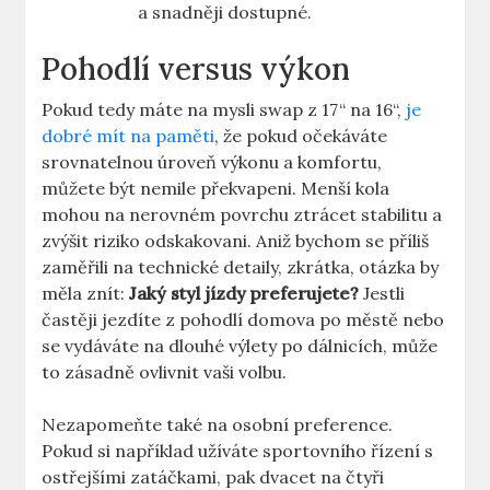
a snadněji dostupné.
Pohodlí versus výkon
Pokud tedy máte na mysli swap z ​17“ na 16“,
je
dobré mít na paměti
, že pokud očekáváte
⁣srovnatelnou úroveň výkonu a‍ komfortu,
můžete být nemile překvapeni. Menší kola
⁤mohou na nerovném povrchu ztrácet stabilitu a
zvýšit ⁣riziko ⁣odskakovani.‍ Aniž bychom se ‌příliš
zaměřili ⁣na technické detaily, ‍zkrátka, ⁢otázka ⁢by
měla ⁣znít:
Jaký ‌styl jízdy preferujete?
Jestli
častěji jezdíte z pohodlí domova po ‌městě nebo
se ⁤vydáváte ‍na‌ dlouhé výlety po dálnicích,⁢ může
to ⁣zásadně ovlivnit vaši volbu.
Nezapomeňte⁤ také na osobní preference.⁢
Pokud si například užíváte sportovního řízení s
ostřejšími zatáčkami, pak ‌dvacet na čtyři