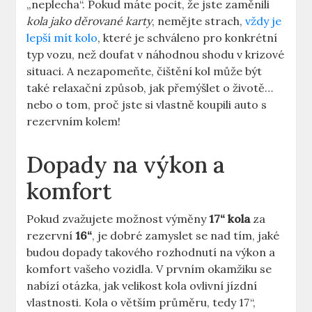
„neplecha“.⁤ Pokud máte pocit, ⁤že jste zaměnili
kola jako děrované ⁢karty
, nemějte strach,
vždy je
lepší mít kolo
, které je⁣ schváleno ‌pro ‍konkrétní
typ ‌vozu, než‍ doufat v náhodnou shodu v krizové
situaci. A nezapomeňte, čištění ⁣kol‌ může být
‍také relaxační způsob, jak přemýšlet o životě…
nebo o‍ tom, proč jste si ⁤vlastně‌ koupili​ auto s
‍rezervním kolem!
Dopady ​na výkon a
komfort
Pokud zvažujete možnost výměny
17“ kola
za
rezervní
16“
, je dobré zamyslet se⁢ nad tím, ⁤jaké
budou dopady takového rozhodnutí na výkon a
komfort vašeho vozidla. V prvním okamžiku ⁣se
nabízí⁤ otázka, jak ⁣velikost kola ovlivní jízdní
vlastnosti. ‌Kola‌ o větším​ průměru,‍ tedy⁤ 17“,