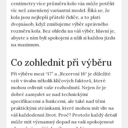
centimetry více‌ průměru kolo​ vás může potěšit
‍víc⁤ než ​zmenšený variantní model. Říká se, že
kola jsou nejlepší přátelé řidiče, a to platí
dvojnásob,‍ když zmiňujeme ​výběr správného
rozměru kola. ‌Bez ohledu na váš výběr, hlavní je,
abyste s ním byli spokojeni⁢ a⁤ užili⁣ si každou jízdu
na maximum.
Co zohlednit při výběru
Při ⁤výběru mezi ⁣“17″ a⁣ „Rezervní 16“ je důležité
⁤vzít ⁤v‌ úvahu několik⁢ klíčových​ faktorů, ⁤které
mohou ⁣ovlivnit vaše rozhodnutí. Nejen že je
⁢dobré zamyslet se nad technickými
specifikacemi a⁤ funkcemi, ale také nad těmi
⁣praktickými stránkami, které mohou mít vliv na
váš každodenní život. ⁣Proč?​ Protože každý detail
může ‌mít významný dopad na vaši spokojenost‍