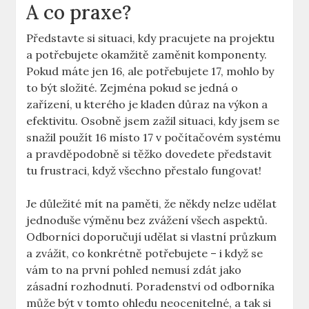
A ‌co ‍praxe?
Představte si situaci, kdy pracujete ⁢na projektu
a potřebujete ⁢okamžitě zaměnit ‍komponenty.
Pokud máte jen 16, ale potřebujete 17, mohlo ‍by
to být ⁢složité. Zejména pokud se jedná o
zařízení, ⁣u kterého je kladen důraz na výkon a⁣
efektivitu. Osobně jsem zažil situaci, kdy ⁢jsem ⁣se
snažil použít 16 místo ‍17 v počítačovém systému
a pravděpodobně si těžko dovedete ‌představit
tu frustraci, ⁢když všechno přestalo fungovat!
Je důležité ⁣mít na paměti, že někdy nelze udělat
jednoduše výměnu bez⁢ zvážení ​všech aspektů.
Odborníci⁢ doporučují udělat si⁤ vlastní⁣ průzkum⁣
a zvážit, co konkrétně potřebujete – i když se
vám to na ⁢první​ pohled nemusí zdát jako​
zásadní rozhodnutí. Poradenství od odborníka
může ⁢být‌ v tomto ohledu neocenitelné, a tak‌ si‌