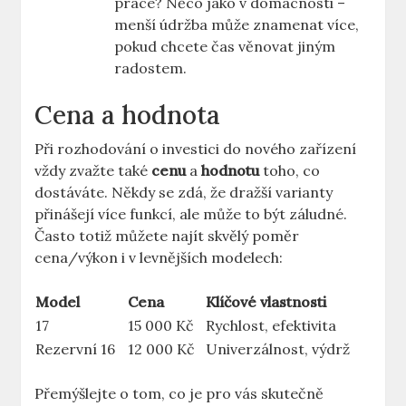
práce? Něco jako v domácnosti –
menší ‌údržba může znamenat⁤ více,
pokud chcete čas​ věnovat jiným
radostem.
Cena a hodnota
Při rozhodování​ o investici do nového zařízení
vždy zvažte také⁣
cenu
a
hodnotu
toho, co
dostáváte. Někdy se ⁤zdá, že dražší varianty
přinášejí ⁤více ⁢funkcí,‌ ale může to být​ záludné.
Často‌ totiž⁢ můžete najít skvělý ⁣poměr ​
cena/výkon⁢ i v levnějších modelech:
Model
Cena
Klíčové vlastnosti
17
15‍ 000 Kč
Rychlost, efektivita
Rezervní 16
12 000 Kč
Univerzálnost,⁢ výdrž
Přemýšlejte o tom, co je pro‍ vás​ skutečně