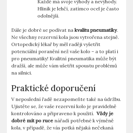
Každé má⁢ svoje ⁤výhody a‌ nevýhody.
Hliník je lehčí, zatímco ocel je často‌
odolnější.
Dále je dobré se podívat na
kvalitu pneumatiky
.
Ne všechny rezervní⁤ kola jsou⁣ vytvořena stejně.
Ortopedický lékař by měl raději vyšetřit
potenciální poranění než vaše⁤ kolo –⁢ a to platí i
pro pneumatiky! Kvalitní pneumatika‍ může⁢ být
dražší,⁤ ale​ může⁢ vám⁣ ušetřit spoustu problémů
na silnici.
Praktické ⁣doporučení
V⁣ neposlední‍ řadě nezapomeňte také ‍na údržbu.‍
Ujistěte se, ‍že vaše rezervní kolo je ‌pravidelně
kontrolováno a připraveno k použití. ⁣
Vždy ⁢je ​
dobré mít⁢ po ruce
nářadí potřebné k výměně
kola, v případě, že‍ vás potká nějaká nečekaná