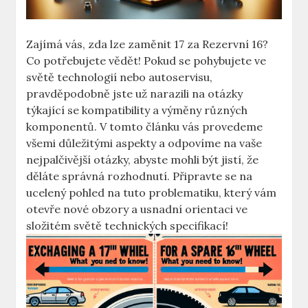
Zajímá vás, zda lze zaměnit 17 za⁣ Rezervní 16?
Co potřebujete vědět! Pokud se ‍pohybujete ve
světě technologií nebo autoservisu,
⁤pravděpodobně jste už‌ narazili na​ otázky
týkající se‍ kompatibility a výměny různých
komponentů. V tomto článku vás provedeme
‍všemi ⁣důležitými ‍aspekty a ⁣odpovíme‍ na vaše
nejpalčivější ​otázky, abyste mohli být jistí,‌ že
děláte správná rozhodnutí. Připravte se na​
ucelený pohled na tuto problematiku, který vám
otevře nové obzory a ‍usnadní‌ orientaci ⁤ve ​
složitém světě technických specifikací!