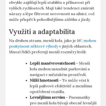
obvykle zajišťují lepší stabilitu a přilnavost při
‍vyšších rychlostech. Mají také tendenci ⁤zmírnit
nárazy a ⁣lépe⁢ filtrovat​ nerovnosti⁢ na ⁣silnici, což
může přispět‌ k pohodlnějšímu zážitku⁢ z jízdy.
Využití a adaptabilita
Na druhou stranu, ‌menší kola,‌ jako je 16“,
mohou
poskytnout některé výhody
v jiných oblastech.
Mnozí ‍řidiči preferují menší rozměry kvůli:
Lepší manévrovatelnosti
– Menší
kola mohou‌ usnadnit parkování a
navigaci ⁢v městském ​prostředí.
Nižší hmotnosti
– To může ‍vést k‌
lepší palivové efektivitě a ⁢menšímu
opotřebení ⁢vozidla.
Levnějšímu servisu
– Pneumatiky
pro menší ‍kola bývají ‌obecně levnější