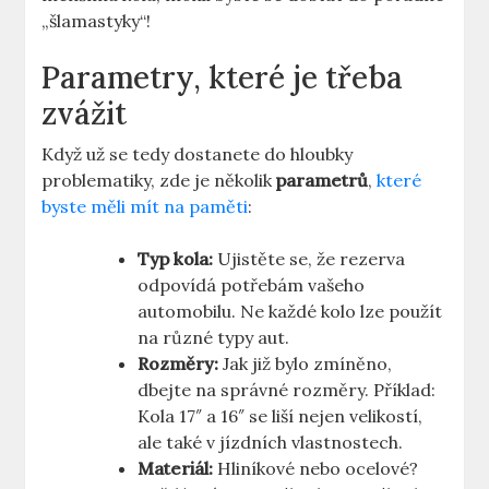
„šlamastyky“!
Parametry, které je ⁤třeba
zvážit
Když už se tedy ‍dostanete do ⁤hloubky
problematiky, zde je několik
parametrů
,
které
byste měli mít na paměti
:
Typ kola:
Ujistěte se, že rezerva
odpovídá potřebám vašeho
automobilu. Ne každé kolo lze použít
na různé typy ⁢aut.
Rozměry:
Jak již bylo⁣ zmíněno,
dbejte na správné‌ rozměry. Příklad:​
Kola⁣ 17″ a ​16″ se liší nejen velikostí,
ale také v​ jízdních ‍vlastnostech.
Materiál:
Hliníkové⁤ nebo ocelové?⁢