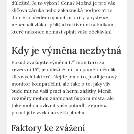
důležité. Je to výkon? Cena? Možná je pro vás
‍klíčová záruka nebo zákaznická ⁢podpora?‌ Je‌
dobré‍ si ​předem ujasnit⁣ priority, abyste se
nenechali zlákat⁤ příliš atraktivními ‍nabídkami,
‌které nakonec nemusí splnit vaše očekávání.
Kdy je ​výměna nezbytná
Pokud zvažujete výměnu 17″ monitoru ⁣za
rezervní 16″, ​je důležité mít na paměti několik
klíčových faktorů. ⁤Nejde jen o to, ⁣jestli je nový
monitor ‌kompatibilní,⁢ ale‍ také o to, jaký⁤ vliv‌
bude mít na vaši ‌práci a herní zážitky. Menší
rozměry mohou znamenat úsporu ⁢místa, ale
také mohou ⁢ovlivnit vaše⁣ pohodlí, zejména
pokud jste zvyklí na větší plochu. ‍
Faktory ke⁢ zvážení