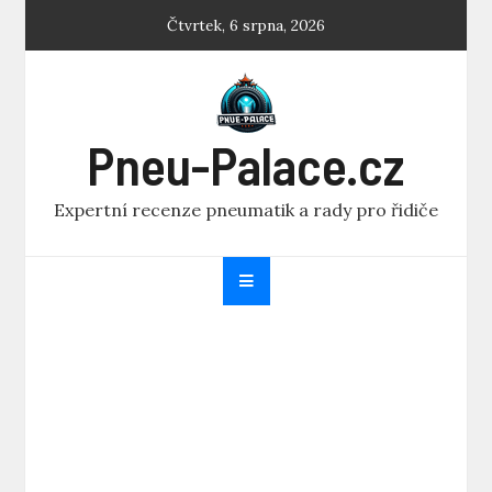
Skip
Čtvrtek, 6 srpna, 2026
to
content
Pneu-Palace.cz
Expertní recenze pneumatik a rady pro řidiče