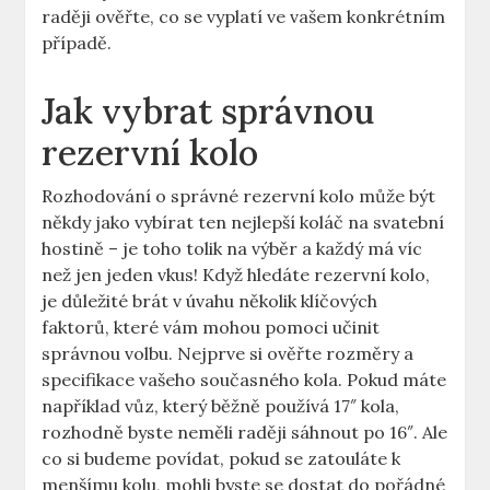
raději ověřte, co ⁢se vyplatí ve vašem konkrétním
případě.
Jak ‌vybrat ⁢správnou
rezervní kolo
Rozhodování o správné rezervní kolo může ​být
někdy ​jako vybírat ‍ten⁣ nejlepší koláč na svatební
hostině – je toho ‍tolik na výběr⁢ a každý má ‍víc⁢
než jen jeden‌ vkus! Když‍ hledáte rezervní⁢ kolo,
je důležité brát v úvahu několik klíčových
faktorů, které⁤ vám​ mohou⁣ pomoci učinit‍
správnou volbu. Nejprve si ověřte rozměry a
specifikace ⁣vašeho současného kola. Pokud​ máte
například ‌vůz, který běžně používá 17″ kola,
rozhodně byste neměli raději sáhnout po ⁤16″. Ale
co si budeme‌ povídat, pokud se ⁣zatouláte k
⁣menšímu kolu, mohli byste se dostat‌ do pořádné