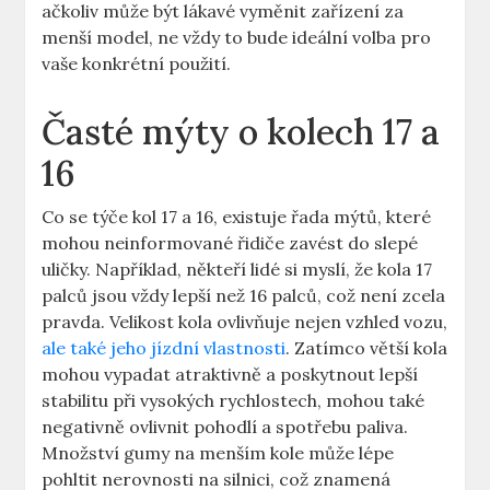
ačkoliv může‌ být lákavé ⁣vyměnit⁢ zařízení za
menší model, ne​ vždy to⁣ bude ideální volba ​pro
vaše konkrétní‌ použití.
Časté mýty o ‍kolech 17 a
16
Co se ⁣týče kol‍ 17 a 16,​ existuje řada mýtů, které
mohou neinformované řidiče zavést do slepé
uličky. Například, někteří lidé si myslí, ⁤že kola 17
palců jsou vždy lepší než 16 palců, což⁢ není zcela
pravda. Velikost kola ovlivňuje nejen vzhled ‍vozu,
ale také jeho jízdní vlastnosti
. Zatímco větší ⁤kola
mohou vypadat atraktivně a ​poskytnout lepší
stabilitu při vysokých rychlostech, mohou‌ také
negativně‌ ovlivnit​ pohodlí a spotřebu paliva.
Množství gumy na menším kole může⁢ lépe
pohltit ⁤nerovnosti na silnici, což znamená