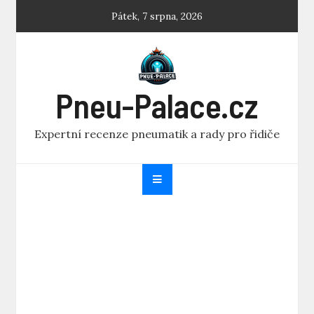
Skip
Pátek, 7 srpna, 2026
to
content
Pneu-Palace.cz
Expertní recenze pneumatik a rady pro řidiče