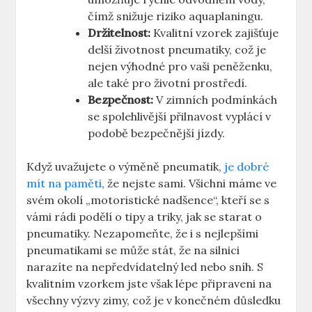
čímž snižuje riziko aquaplaningu.
Držitelnost:
Kvalitní vzorek zajišťuje
delší životnost pneumatiky, což je
nejen výhodné pro vaši peněženku,
ale také pro životní prostředí.
Bezpečnost:
V zimních podmínkách
se spolehlivější přilnavost vyplácí v
podobě bezpečnější jízdy.
Když uvažujete o výměně pneumatik,
je dobré
mít na paměti
, že nejste sami. Všichni máme ve
svém okolí „motoristické nadšence“, kteří se s
vámi rádi podělí o tipy a triky, jak se starat o
pneumatiky. Nezapomeňte, že i s nejlepšími
pneumatikami se může stát, že na silnici
narazíte na nepředvídatelný led nebo sníh. S
kvalitním vzorkem jste však lépe připraveni na
všechny výzvy zimy, což je v konečném důsledku