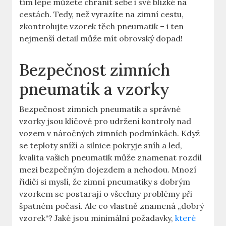
tím lépe můžete chránit sebe i své blízké na
cestách. Tedy, než vyrazíte na zimní cestu,
zkontrolujte vzorek těch pneumatik – i ten
nejmenší detail může mít obrovský dopad!
Bezpečnost zimních
pneumatik a vzorky
Bezpečnost zimních pneumatik a správné
vzorky jsou klíčové pro udržení kontroly nad
vozem v náročných zimních podmínkách. Když
se teploty sníží a silnice pokryje sníh a led,
kvalita vašich pneumatik může znamenat rozdíl
mezi bezpečným dojezdem a nehodou. Mnozí
řidiči si myslí, že zimní pneumatiky s dobrým
vzorkem se postarají o všechny problémy při
špatném počasí. Ale co vlastně znamená „dobrý
vzorek“? Jaké jsou minimální požadavky,
které