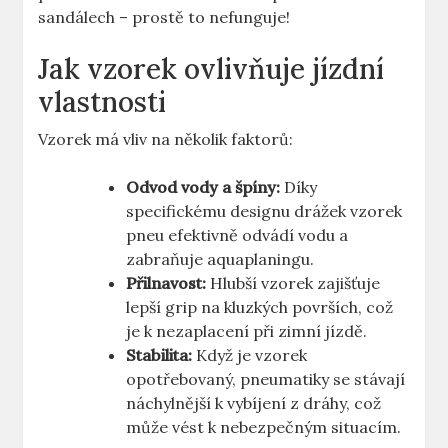
sandálech – prostě to nefunguje!
Jak vzorek ovlivňuje jízdní
vlastnosti
Vzorek má vliv na několik faktorů:
Odvod vody a špíny:
Díky
specifickému designu drážek vzorek
pneu efektivně odvádí vodu a
zabraňuje aquaplaningu.
Přilnavost:
Hlubší vzorek zajišťuje
lepší grip na kluzkých površích, což
je k nezaplacení při zimní jízdě.
Stabilita:
Když je vzorek
opotřebovaný, pneumatiky se stávají
náchylnější k vybíjení z dráhy, což
může vést k nebezpečným situacím.