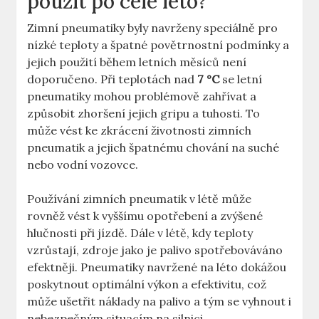
použít po celé léto?
Zimní pneumatiky byly navrženy speciálně pro
nízké teploty a špatné povětrnostní podmínky a
jejich použití během letních měsíců není
doporučeno. Při teplotách nad
7 °C
se letní
pneumatiky mohou problémově zahřívat a
způsobit zhoršení jejich gripu a tuhosti. To
může vést ke zkrácení životnosti zimních
pneumatik a jejich špatnému chování na suché
nebo vodní vozovce.
Používání zimních pneumatik v létě může
rovněž vést k vyššímu opotřebení a zvýšené
hlučnosti při jízdě. Dále v létě, kdy teploty
vzrůstají, zdroje jako je palivo spotřebováváno
efektněji. Pneumatiky navržené na léto dokážou
poskytnout optimální výkon a efektivitu, což
může ušetřit náklady na palivo a tým se vyhnout i
nebezpečným situacím na silnici.