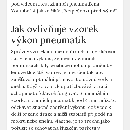
pod videem „test zimních pneumatik na
Youtube“. A jak se říká: „Bezpečnost především!“
Jak ovlivňuje vzorek
výkon pneumatik
Správný vzorek na pneumatikách hraje klíčovou
roli v jejich výkonu, zejména v zimních
podmínkách, kdy se silnice mohou proměnit v
ledové kluziště. Vzorek je navržen tak, aby
zajišťoval optimální přilnavost a odvod vody a
sněhu. Když se vzorek opotřebovává, ztrácí
schopnost efektivně fungovat. S minimálním
vzorkem zimních pneumatik pod 4 mm můžete
očekávat značné zhoršení výkonu, což vede k
delší brzdné dráze a nižší stabilitě při jízdě na
mokru nebo sněhu. Vlastně, je to trochu jako
pokusit se schovat na kluzkém parketu v